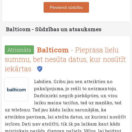
Pievienot sūdzību
Balticom - Sūdzības un atsauksmes
Balticom
- Pieprasa lielu
Atrisināta
summu, bet nesūta datus, kur nosūtīt
iekārtas
Labdien. Gribu jau sen atteikties no
pakalpojuma, jo reāli to neizmantoju.
Darbinieki negrib piekāpties, un visu
laiku maina tarifus, tad uz mazāko, tad
uz telefonu. Tad jau kādu laiku sarunājām, ka
atteikšos pavisam, lai atsūta datus, uz kurieni nosūtīt
ierīces. Dati nav atsūtīti, tik ik pa laikam kaut kāds
mistiskais parāds, diezgan paliels. Vēlos, lai beidzot