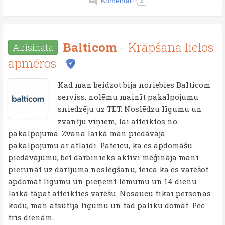
Komentāri
4
Balticom
- Krāpšana lielos
Atrisināta
apmēros
Kad man beidzot bija noriebies Balticom
serviss, nolēmu mainīt pakalpojumu
sniedzēju uz TET. Noslēdzu līgumu un
zvanīju viņiem, lai atteiktos no
pakalpojuma. Zvana laikā man piedāvāja
pakalpojumu ar atlaidi. Pateicu, ka es apdomāšu
piedāvājumu, bet darbinieks aktīvi mēģināja mani
pierunāt uz darījuma noslēgšanu, teica ka es varēšot
apdomāt līgumu un pieņemt lēmumu un 14 dienu
laikā tāpat atteikties varēšu. Nosaucu tikai personas
kodu, man atsūtīja līgumu un tad paliku domāt. Pēc
trīs dienām...