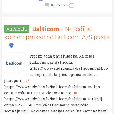
Komentāri
1
Balticom
- Negodīga
Atrisināta
komercprakse no Balticom A/S puses
Precīzi tāda pat situācija, kā citās
sūdzībās par Balticom.
https://www.sudzibas.lv/balticom/baltico
m-nepamatota-piesleguma-maksas-
paaugstin...
⇄
https://www.sudzibas.lv/balticom/balticom-maina-
cenu-neskatoties-uz-vienosanos-c...
⇄
https://www.sudzibas.lv/balticom/balticom-tarifnij-
obman-c2550461 no kā izriet mani sekojošie
secinājumi: 1. Reklāmas akcijas cena (uz 24mēnešiem)