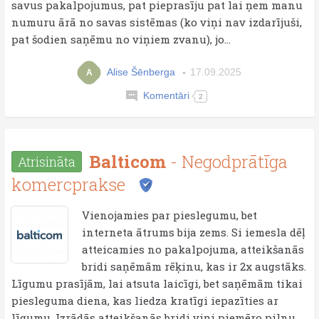
savus pakalpojumus, pat pieprasīju pat lai ņem manu
numuru ārā no savas sistēmas (ko viņi nav izdarījuši,
pat šodien saņēmu no viņiem zvanu), jo...
Alise Šēnberga
17.09.2025
A
Komentāri
2
Balticom
- Negodprātīga
Atrisināta
komercprakse
Vienojamies par pieslegumu, bet
interneta ātrums bija zems. Si iemesla dēļ
atteicamies no pakalpojuma, atteikšanās
bridi saņēmām rēķinu, kas ir 2x augstāks.
Līgumu prasījām, lai atsuta laicīgi, bet saņēmām tikai
piesleguma diena, kas liedza kratīgi iepazīties ar
līgumu. Izrādās atteikšanās bridi viņi piemēro pilnu