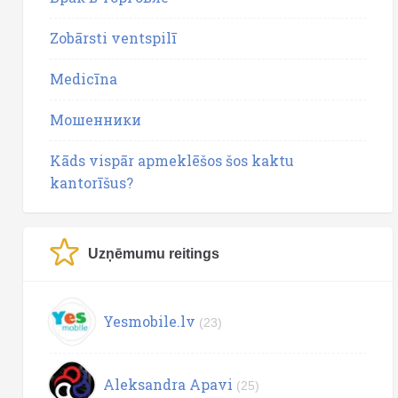
Zobārsti ventspilī
Medicīna
Мошенники
Kāds vispār apmeklēšos šos kaktu
kantorīšus?
Uzņēmumu reitings
Yesmobile.lv
(23)
Aleksandra Apavi
(25)