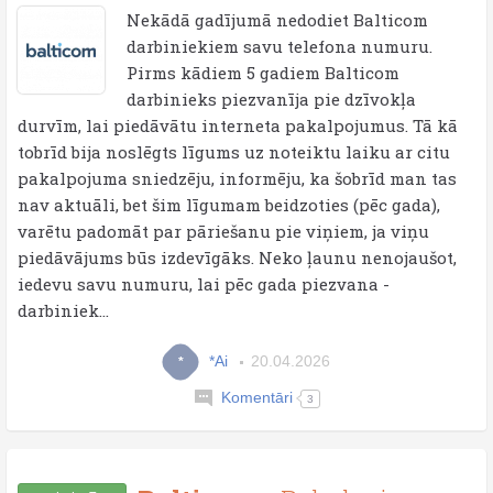
Nekādā gadījumā nedodiet Balticom
darbiniekiem savu telefona numuru.
Pirms kādiem 5 gadiem Balticom
darbinieks piezvanīja pie dzīvokļa
durvīm, lai piedāvātu interneta pakalpojumus. Tā kā
tobrīd bija noslēgts līgums uz noteiktu laiku ar citu
pakalpojuma sniedzēju, informēju, ka šobrīd man tas
nav aktuāli, bet šim līgumam beidzoties (pēc gada),
varētu padomāt par pāriešanu pie viņiem, ja viņu
piedāvājums būs izdevīgāks. Neko ļaunu nenojaušot,
iedevu savu numuru, lai pēc gada piezvana -
darbiniek...
*Ai
20.04.2026
*
Komentāri
3