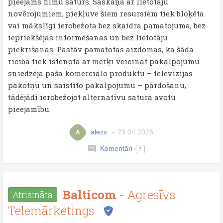
pieejams filmu saturs. Saskaņā ar lietotāju
novērojumiem, piekļuve šiem resursiem tiek bloķēta
vai mākslīgi ierobežota bez skaidra pamatojuma, bez
iepriekšējas informēšanas un bez lietotāju
piekrišanas. Pastāv pamatotas aizdomas, ka šāda
rīcība tiek īstenota ar mērķi veicināt pakalpojumu
sniedzēja paša komerciālo produktu – televīzijas
pakotņu un saistīto pakalpojumu – pārdošanu,
tādējādi ierobežojot alternatīvu satura avotu
pieejamību.
alezx
23.04.2026
A
Komentāri
7
Balticom
- Agresīvs
Atrisināta
Telemārketings