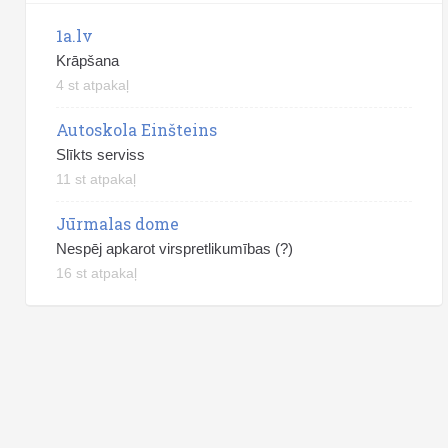
1a.lv
Krāpšana
4 st atpakaļ
Autoskola Einšteins
Slīkts serviss
11 st atpakaļ
Jūrmalas dome
Nespēj apkarot virspretlikumības (?)
16 st atpakaļ