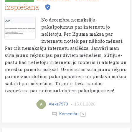
izspiešana
No decembra nemaksāju
pakalpojumus par internetu jo
nelietoju. Pec līguma maksa par
internetu notiek par nākošo mēnesi.
Par cik nemaksāju internetu atslēdza. Janvārī man
sūta jaunu reķinu jau par diviem mēnešiem. Sūtīju e-
pastu kad nelietoju internetu, jo rooteris ir atslēgts un
neredzu pamatu maksāt. Uzņēmums sūta jaunu rēķinu
par neizmantotiem pakalpojumiem un piedāvā maksu
sadalīt par mēnešiem. Tā jau ir tieša naudas
izspiešana par neizmantotajiem pakalpojumiem!
Aleks7979
15.01.2026
A
Komentāri
5