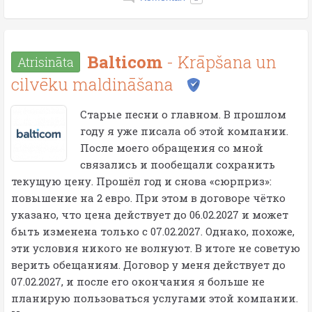
Balticom
- Krāpšana un
Atrisināta
cilvēku maldināšana
Старые песни о главном. В прошлом
году я уже писала об этой компании.
После моего обращения со мной
связались и пообещали сохранить
текущую цену. Прошёл год и снова «сюрприз»:
повышение на 2 евро. При этом в договоре чётко
указано, что цена действует до 06.02.2027 и может
быть изменена только с 07.02.2027. Однако, похоже,
эти условия никого не волнуют. В итоге не советую
верить обещаниям. Договор у меня действует до
07.02.2027, и после его окончания я больше не
планирую пользоваться услугами этой компании.