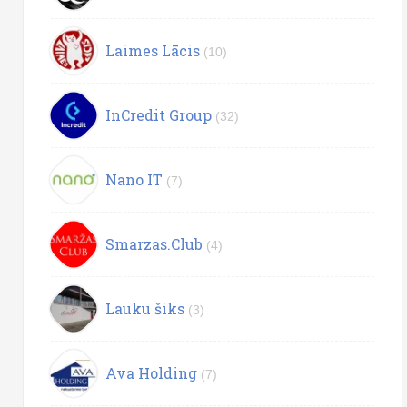
Laimes Lācis
(10)
InCredit Group
(32)
Nano IT
(7)
Smarzas.Club
(4)
Lauku šiks
(3)
Ava Holding
(7)