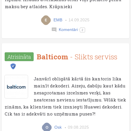
maksu bey atlaides. Krāpnieki
EMB
14.09.2025
E
Komentāri
2
Balticom
- Slikts serviss
Atrisināta
Janvārī obligātā kārtā šis kantoris lika
mainīt dekoderi. Aizeju, dabūju kaut kādu
nesaprotamas izcelsmes verķi, kas
neatceras nevienu iestatījumu. Vēlāk tiek
zināms, ka klientiem tiek izsniegti Huawei dekoderi.
Cik tas ir adekvāti no uzņēmuma puses?!
Osk
09.08.2025
O