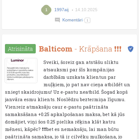
1997aij
14.10.2025
1
Komentāri
1
Balticom
- Krāpšana ❗❗❗
Atrisināta
Sveiki, šoreiz gan atstāšu sliktu
atsauksmi par šīs kompānijas
darbībām uzskata klientus par
muļķiem, jo pat nav cieņa atbildēt un
sniegt skaidrojumu! Uz e-pastu neatbild. Šogad kopš
janvāra esmu klients. Noslēdzu beztermiņa līgumu.
Vienreiz atmaksāju caur e-pastu paātrināta
samaksāšana +0.25 apkalpošanas maksa, bet kā jūs
domājiet, viņi šos 0.25 pielika rēķina klāt katru
mēnesi, kāpēc? ❗❗❗bet es nemaksāju, lai man būtu
paātrināta samaksa, jo tā ir cilvēku mulķošana, jo