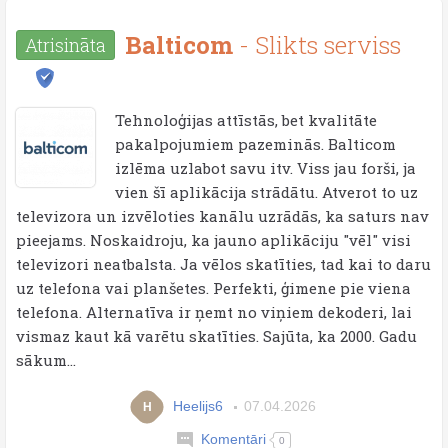
Balticom
- Slikts serviss
Atrisināta
Tehnoloģijas attīstās, bet kvalitāte
pakalpojumiem pazeminās. Balticom
izlēma uzlabot savu itv. Viss jau forši, ja
vien šī aplikācija strādātu. Atverot to uz
televizora un izvēloties kanālu uzrādās, ka saturs nav
pieejams. Noskaidroju, ka jauno aplikāciju "vēl" visi
televizori neatbalsta. Ja vēlos skatīties, tad kai to daru
uz telefona vai planšetes. Perfekti, ģimene pie viena
telefona. Alternatīva ir ņemt no viņiem dekoderi, lai
vismaz kaut kā varētu skatīties. Sajūta, ka 2000. Gadu
sākum...
Heelijs6
07.04.2026
H
Komentāri
0