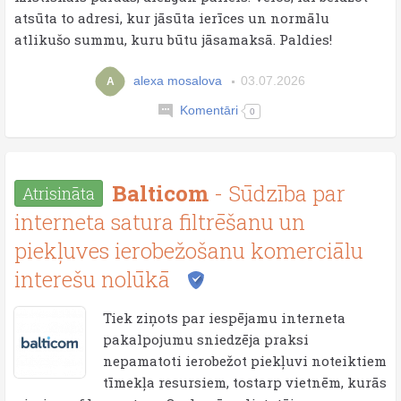
atsūta to adresi, kur jāsūta ierīces un normālu
atlikušo summu, kuru būtu jāsamaksā. Paldies!
alexa mosalova
03.07.2026
A
Komentāri
0
Balticom
- Sūdzība par
Atrisināta
interneta satura filtrēšanu un
piekļuves ierobežošanu komerciālu
interešu nolūkā
Tiek ziņots par iespējamu interneta
pakalpojumu sniedzēja praksi
nepamatoti ierobežot piekļuvi noteiktiem
tīmekļa resursiem, tostarp vietnēm, kurās