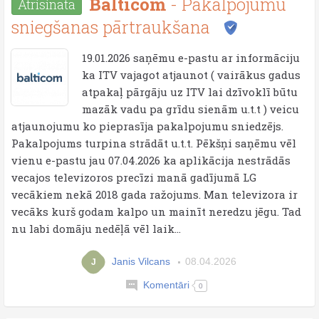
Balticom
- Pakalpojumu
Atrisināta
sniegšanas pārtraukšana
19.01.2026 saņēmu e-pastu ar informāciju
ka ITV vajagot atjaunot ( vairākus gadus
atpakaļ pārgāju uz ITV lai dzīvoklī būtu
mazāk vadu pa grīdu sienām u.t.t ) veicu
atjaunojumu ko pieprasīja pakalpojumu sniedzējs.
Pakalpojums turpina strādāt u.t.t. Pēkšņi saņēmu vēl
vienu e-pastu jau 07.04.2026 ka aplikācija nestrādās
vecajos televizoros precīzi manā gadījumā LG
vecākiem nekā 2018 gada ražojums. Man televizora ir
vecāks kurš godam kalpo un mainīt neredzu jēgu. Tad
nu labi domāju nedēļā vēl laik...
Janis Vilcans
08.04.2026
J
Komentāri
0