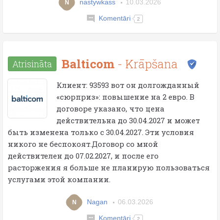
nastywkass
10.03.2026
N
Komentāri
2
Balticom
- Krāpšana
Atrisināta
Клиент: 93593 вот он долгожданный
«сюрприз»: повышение на 2 евро. В
договоре указано, что цена
действительна до 30.04.2027 и может
быть изменена только с 30.04.2027. Эти условия
никого не беспокоят.Договор со мной
действителен до 07.02.2027, и после его
расторжения я больше не планирую пользоваться
услугами этой компании.
Nagan
06.03.2026
N
Komentāri
2