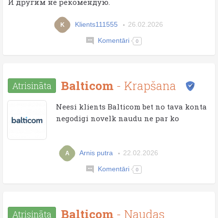
И другим не рекомендую.
Klients111555
26.02.2026
K
Komentāri
0
Balticom
- Krapšana
Atrisināta
Neesi klients Balticom bet no tava konta
negodigi novelk naudu ne par ko
Arnis putra
22.02.2026
A
Komentāri
0
Balticom
- Naudas
Atrisināta