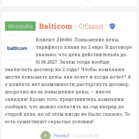
Balticom
- Обман
Atrisināta
Клиент: 246066. Повышение цены
тарифного плана на 2 евро. В договоре
указано, что цена действительна до
01.06.2027. Зачем тогда вообще
заключать договор на 2 года? Чтобы компания
могла повышать цены как хочет и когда хочет? А
у клиента нет возможности расторгнуть договор
досрочно из‑за повышения цены — иначе
санкции! Кроме того, представитель компании
сообщил, что можно оплатить на год вперёд по
старой цене, но об этом нигде не было сказано. То
есть существуют скрытые условия!
PāvelsZ
13.03.2026
P