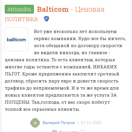
Balticom
- Ценовая
Atrisināta
политика
Вот уже несколько лет используем
сервис компании. Худо-все бы ничего,
хотя обещаной по договору скорости
не видели никогда, но главное -
ценовая политика. То есть клиентам, которые
многие годы остаются с компанией, НИКАКИХ
ЛЬГОТ. Кроме предложения заключит срочный
договор, сбросить пару евро и довести скорость
трафика до неприемлемой. И в то же время для
новых клиентов предлагаются та же услуга ЗА
ПОЛЦЕНЫ. Так,господа, от вас скоро побегут
толпой все серьезные клиенты.
Валерий Петров
07.11.2025
в