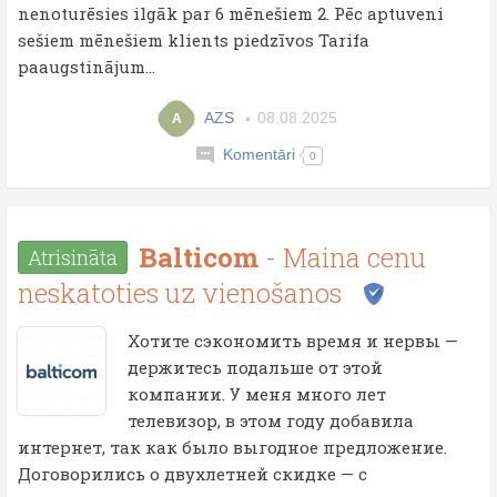
nenoturēsies ilgāk par 6 mēnešiem 2. Pēc aptuveni
sešiem mēnešiem klients piedzīvos Tarifa
paaugstinājum...
AZS
08.08.2025
A
Komentāri
0
Balticom
- Maina cenu
Atrisināta
neskatoties uz vienošanos
Хотите сэкономить время и нервы —
держитесь подальше от этой
компании. У меня много лет
телевизор, в этом году добавила
интернет, так как было выгодное предложение.
Договорились о двухлетней скидке — с