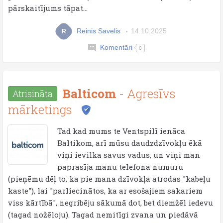
pārskaitījums tāpat...
Reinis Savelis
14.10.2025
R
Komentāri
0
Balticom
- Agresīvs
Atrisināta
mārketings
Tad kad mums te Ventspilī ienāca
Baltikom, arī mūsu daudzdzīvokļu ēkā
viņi ievilka savus vadus, un viņi man
paprasīja manu telefona numuru
(pieņēmu dēļ to, ka pie mana dzīvokļa atrodas "kabeļu
kaste"), lai "parliecinātos, ka ar esošajiem sakariem
viss kārtībā", negribēju sākumā dot, bet diemžēl iedevu
(tagad nožēloju). Tagad nemitīgi zvana un piedāvā