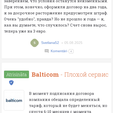
заверением, что условия останутся неизменными.
При этом, конечно, оформили договор на два года,
и за досрочное расторжение предусмотрен штраф.
Очень "удобно", правда? Но не прошло и года — и,
как вы думаете, что случилось? Счет снова вырос,
теперь уже на 3 евро.
Svetlana52
05.08.2025
S
Komentāri
4
Balticom
- Плохой сервис
Atrisināta
В момент подписания договора
компания обещала определенный
тариф, который не будет меняться, но
спустя 6-10 месяцев с момента