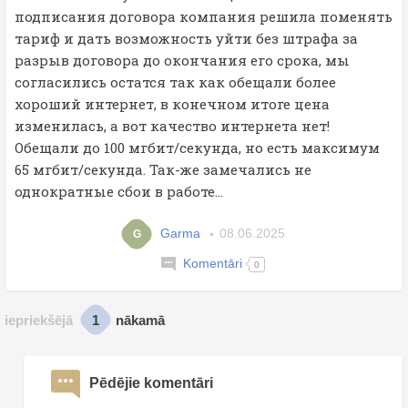
подписания договора компания решила поменять
тариф и дать возможность уйти без штрафа за
разрыв договора до окончания его срока, мы
согласились остатся так как обещали более
хороший интернет, в конечном итоге цена
изменилась, а вот качество интернета нет!
Обещали до 100 мгбит/секунда, но есть максимум
65 мгбит/секунда. Так-же замечались не
однократные сбои в работе...
Garma
08.06.2025
G
Komentāri
0
1
iepriekšējā
nākamā
Pēdējie komentāri