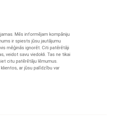
tenojamas. Mēs informējam kompāniju
mums ir spiests jūsu jautājumu
evis mēģinās ignorēt. Citi patērētāji
, veidot savu viedokli. Tas ne tikai
siet citu patērētāju lēmumus.
klientos, ar jūsu palīdzību var