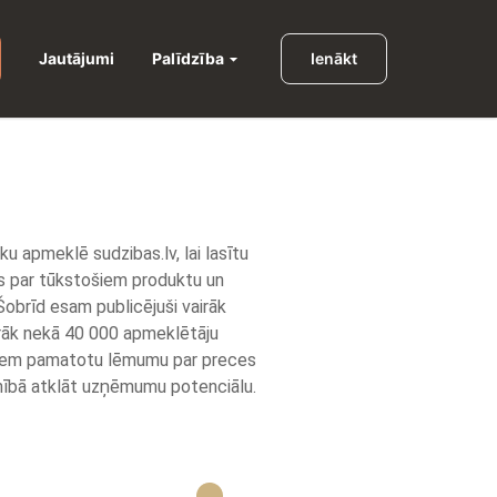
Palīdzība
Jautājumi
Ienākt
u apmeklē sudzibas.lv, lai lasītu
s par tūkstošiem produktu un
obrīd esam publicējuši vairāk
rāk nekā 40 000 apmeklētāju
niem pamatotu lēmumu par preces
pilnībā atklāt uzņēmumu potenciālu.