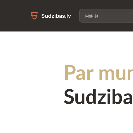
Sudzibas.lv
Par mu
Sudziba