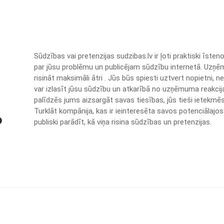
Sūdzības vai pretenzijas sudzibas.lv ir ļoti praktiski īs
par jūsu problēmu un publicējam sūdzību internetā. Uzņē
risināt maksimāli ātri . Jūs būs spiesti uztvert nopietni, n
var izlasīt jūsu sūdzību un atkarībā no uzņēmuma reakcijas
palīdzēs jums aizsargāt savas tiesības, jūs tieši ietekmē
Turklāt kompānija, kas ir ieinteresēta savos potenciālajos 
?
publiski parādīt, kā viņa risina sūdzības un pretenzijas.