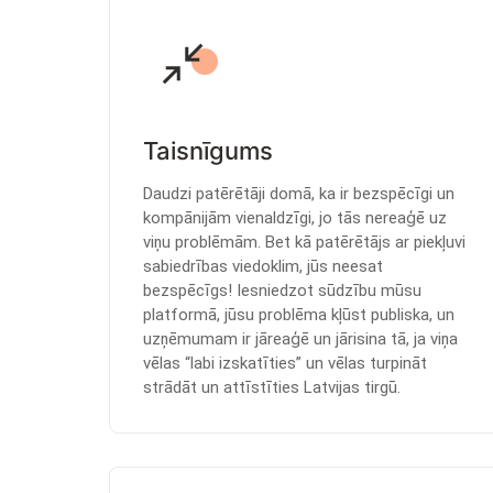
Taisnīgums
Daudzi patērētāji domā, ka ir bezspēcīgi un
kompānijām vienaldzīgi, jo tās nereaģē uz
viņu problēmām. Bet kā patērētājs ar piekļuvi
sabiedrības viedoklim, jūs neesat
bezspēcīgs! Iesniedzot sūdzību mūsu
platformā, jūsu problēma kļūst publiska, un
uzņēmumam ir jāreaģē un jārisina tā, ja viņa
vēlas “labi izskatīties” un vēlas turpināt
strādāt un attīstīties Latvijas tirgū.