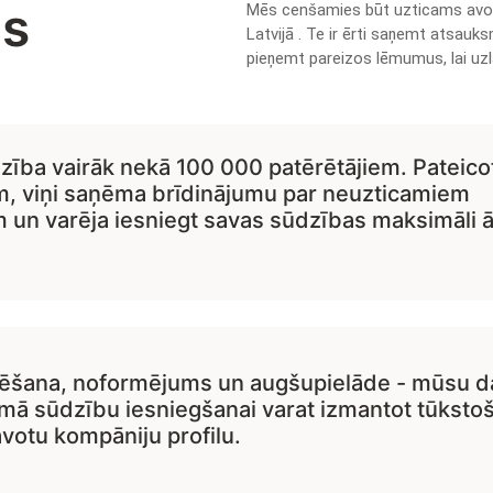
bs
Mēs cenšamies būt uzticams avo
Latvijā . Te ir ērti saņemt atsauk
pieņemt pareizos lēmumus, lai uz
dzība vairāk nekā 100 000 patērētājiem. Pateico
, viņi saņēma brīdinājumu par neuzticamiem
n varēja iesniegt savas sūdzības maksimāli ātr
ēšana, noformējums un augšupielāde - mūsu d
mā sūdzību iesniegšanai varat izmantot tūksto
avotu kompāniju profilu.