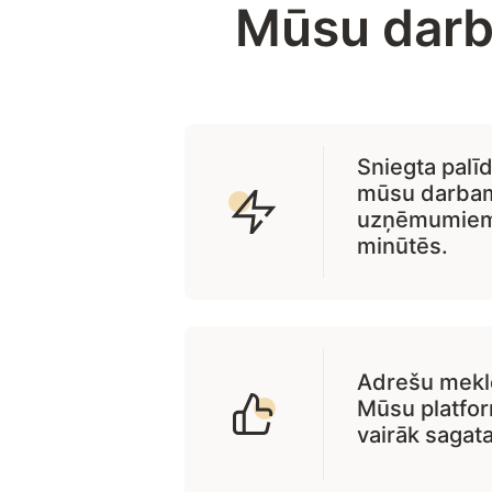
Mūsu dar
Sniegta palī
mūsu darbam
uzņēmumiem u
minūtēs.
Adrešu mekl
Mūsu platfor
vairāk sagat