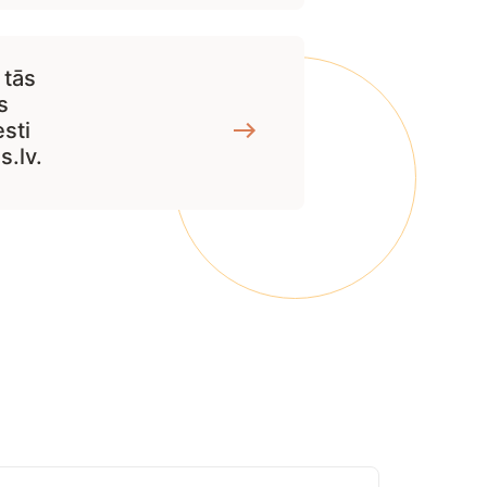
 tās
s
sti
s.lv.