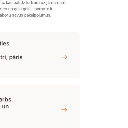
ts, kas palīdz katram uzņēmumam
smes un galu galā - pamatoti
labotu savus pakalpojumus.
ties
i, pāris
arbs.
š un