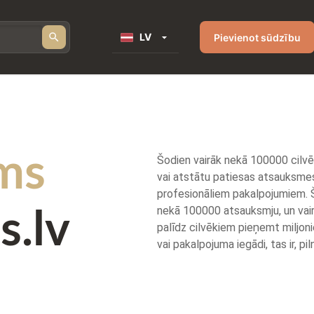
LV
Pievienot sūdzību
ms
Šodien vairāk nekā 100000 cilvēk
vai atstātu patiesas atsauksme
profesionāliem pakalpojumiem. Š
nekā 100000 atsauksmju, un vai
s.lv
palīdz cilvēkiem pieņemt miljo
vai pakalpojuma iegādi, tas ir, 