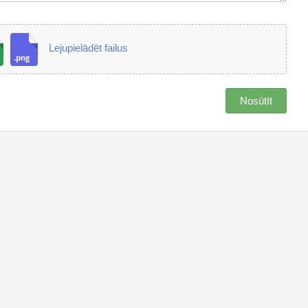
Lejupielādēt failus
Nosūtīt