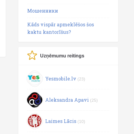
Мошенники
Kāds vispār apmeklēšos šos
kaktu kantorīšus?
Uzņēmumu reitings
Yesmobile.lv
(23)
Aleksandra Apavi
(25)
Laimes Lācis
(10)