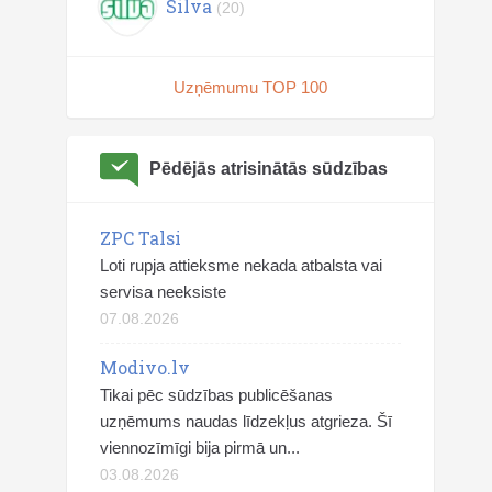
Silva
(20)
Uzņēmumu TOP 100
Pēdējās atrisinātās sūdzības
ZPC Talsi
Loti rupja attieksme nekada atbalsta vai
servisa neeksiste
07.08.2026
Modivo.lv
Tikai pēc sūdzības publicēšanas
uzņēmums naudas līdzekļus atgrieza. Šī
viennozīmīgi bija pirmā un...
03.08.2026