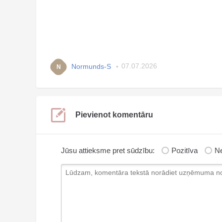
Normunds-S
07.07.2026
N
Pievienot komentāru
Jūsu attieksme pret sūdzību:
Pozitīva
Ne