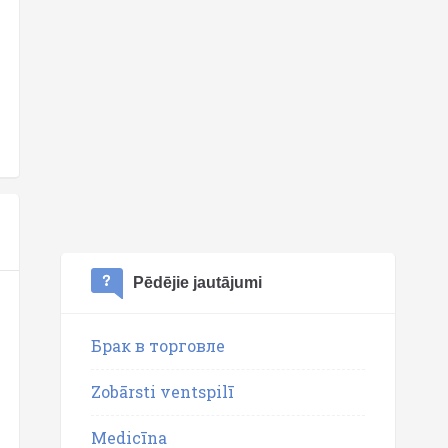
Pēdējie jautājumi
Брак в торговле
Zobārsti ventspilī
Medicīna