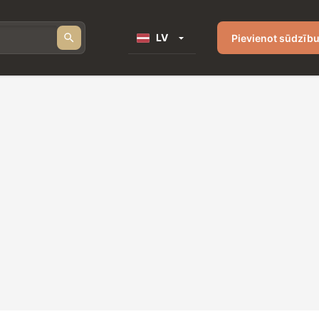
LV
Pievienot sūdzīb