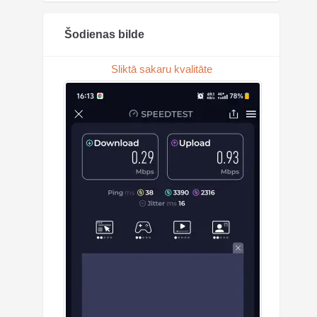
Šodienas bilde
Sliktā sakaru kvalitāte