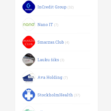
InCredit Group
(32)
Nano IT
(7)
Smarzas.Club
(4)
Lauku šiks
(3)
Ava Holding
(7)
StockholmHealth
(37)