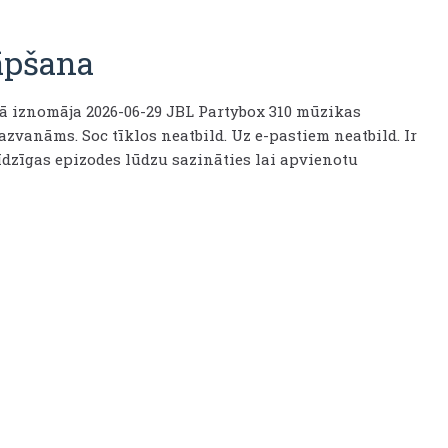
āpšana
 iznomāja 2026-06-29 JBL Partybox 310 mūzikas
azvanāms. Soc tīklos neatbild. Uz e-pastiem neatbild. Ir
līdzīgas epizodes lūdzu sazināties lai apvienotu