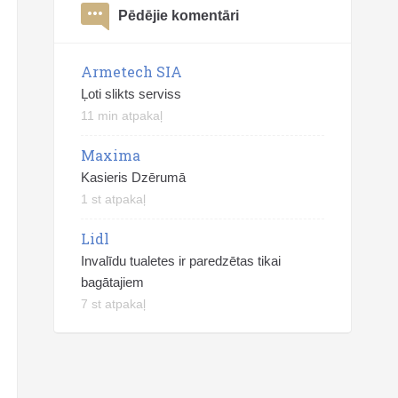
Pēdējie komentāri
Armetech SIA
Ļoti slikts serviss
11 min atpakaļ
Maxima
Kasieris Dzērumā
1 st atpakaļ
Lidl
Invalīdu tualetes ir paredzētas tikai
bagātajiem
7 st atpakaļ