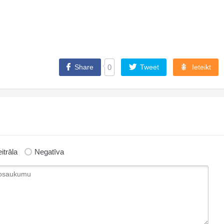
Share
0
Tweet
Ieteikt
itrāla
Negatīva