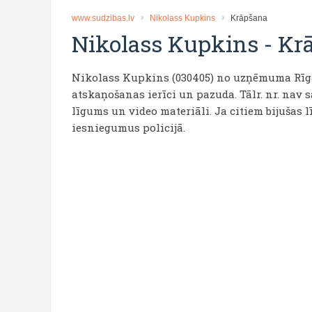
www.sudzibas.lv
Nikolass Kupkins
Krāpšana
Nikolass Kupkins
-
Kr
Nikolass Kupkins (030405) no uzņēmuma Rīgā
atskaņošanas ierīci un pazuda. Tālr. nr. nav s
līgums un video materiāli. Ja citiem bijušas 
iesniegumus policijā.