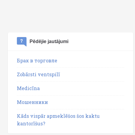
Pēdējie jautājumi
Брак в торговле
Zobārsti ventspilī
Medicīna
Мошенники
Kāds vispār apmeklēšos šos kaktu
kantorīšus?