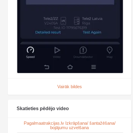
Vairāk bildes
Skatieties pēdējo video
Pagalmaatrakcijas.lv Izkrāpšana/ šantažēšana/
bojājumu uzvelšana