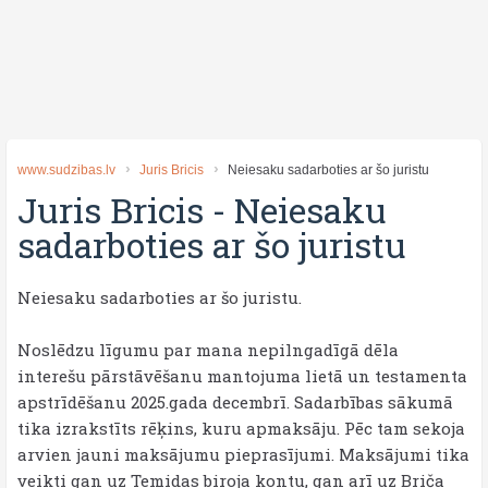
www.sudzibas.lv
Juris Bricis
Neiesaku sadarboties ar šo juristu
Juris Bricis
-
Neiesaku
sadarboties ar šo juristu
Neiesaku sadarboties ar šo juristu.
Noslēdzu līgumu par mana nepilngadīgā dēla
interešu pārstāvēšanu mantojuma lietā un testamenta
apstrīdēšanu 2025.gada decembrī. Sadarbības sākumā
tika izrakstīts rēķins, kuru apmaksāju. Pēc tam sekoja
arvien jauni maksājumu pieprasījumi. Maksājumi tika
veikti gan uz Temidas biroja kontu, gan arī uz Briča