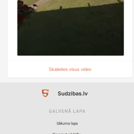
Skatieties visus video
Sudzibas.lv
GALVENĀ LAPA
Sākuma lapa