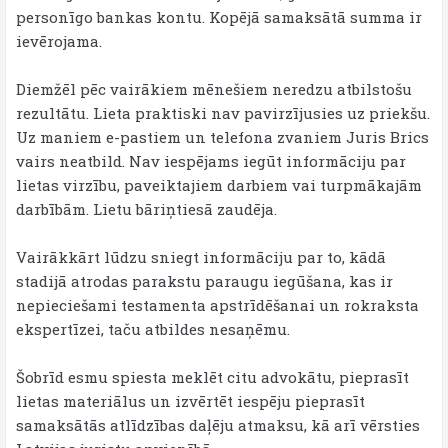
personīgo bankas kontu. Kopējā samaksātā summa ir
ievērojama.
Diemžēl pēc vairākiem mēnešiem neredzu atbilstošu
rezultātu. Lieta praktiski nav pavirzījusies uz priekšu.
Uz maniem e-pastiem un telefona zvaniem Juris Brics
vairs neatbild. Nav iespējams iegūt informāciju par
lietas virzību, paveiktajiem darbiem vai turpmākajām
darbībām. Lietu bāriņtiesā zaudēja.
Vairākkārt lūdzu sniegt informāciju par to, kādā
stadijā atrodas parakstu paraugu iegūšana, kas ir
nepieciešami testamenta apstrīdēšanai un rokraksta
ekspertīzei, taču atbildes nesaņēmu.
Šobrīd esmu spiesta meklēt citu advokātu, pieprasīt
lietas materiālus un izvērtēt iespēju pieprasīt
samaksātās atlīdzības daļēju atmaksu, kā arī vērsties