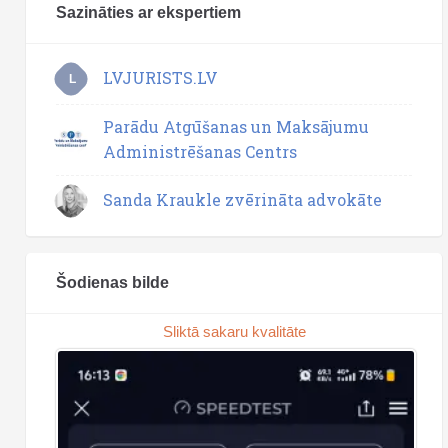
Sazināties ar ekspertiem
LVJURISTS.LV
L
Parādu Atgūšanas un Maksājumu
Administrēšanas Centrs
Sanda Kraukle zvērināta advokāte
Šodienas bilde
Sliktā sakaru kvalitāte