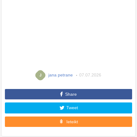
jana petrane
07.07.2026
J
Share
Tweet
Ieteikt