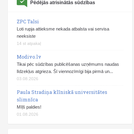
Pēdējās atrisinātās sūdzības
ZPC Talsi
Loti rupja attieksme nekada atbalsta vai servisa
neeksiste
14 st atpakaļ
Modivo.lv
Tikai pēc sūdzības publicēšanas uzņēmums naudas
līdzekļus atgrieza. Šī viennozīmīgi bija pirmā un...
03.08.2026
Paula Stradiņa klīniskā universitātes
slimnīca
Mīļš paldies!
01.08.2026