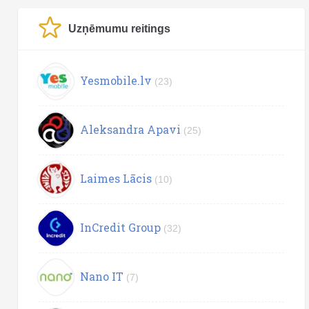
Uzņēmumu reitings
Yesmobile.lv
(23)
Aleksandra Apavi
(25)
Laimes Lācis
(10)
InCredit Group
(32)
Nano IT
(7)