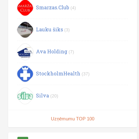
Smarzas.Club
(4)
Lauku šiks
(3)
Ava Holding
(7)
StockholmHealth
(37)
Silva
(20)
Uzņēmumu TOP 100