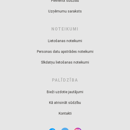
Pievienot sūdzību
Uzņēmumu saraksts
NOTEIKUMI
Lietošanas noteikumi
Personas datu apstrādes noteikumi
Sīkdatņu lietošanas noteikumi
PALĪDZĪBA
Bieži uzdotie jautājumi
Kā atrisināt sūdzību
Kontakti