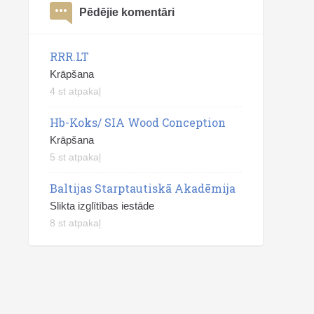
Pēdējie komentāri
RRR.LT
Krāpšana
4 st atpakaļ
Hb-Koks/ SIA Wood Conception
Krāpšana
5 st atpakaļ
Baltijas Starptautiskā Akadēmija
Slikta izglītības iestāde
8 st atpakaļ