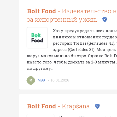
Bolt Food
- Издевательство н
за испорченный ужин.
Хочу предупредить всех пользо
циничном отношении поддерж
ресторан Tbilisi (Ģertrūdes 41)
адреса (Ģertrūdes 31). Моя це
жару» максимально быстро. Однако Bolt Foo
вместо того, чтобы доехать за 2-3 минуты
по другому...
M99
10.01.2026
M
Bolt Food
- Krāpšana