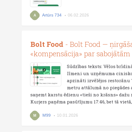
Artūrs 734
06.02.2026
A
Bolt Food
- Bolt Food — ņirgāš
«kompensācija» par sabojātā
Sūdzības teksts: Vēlos brīdin
līmeni un uzņēmuma cinisko a
apzināti izvēlējos restorānu "T
metru attālumā no piegādes ad
saņemt karstu ēdienu «tieši no krāsns» dažu 
Kurjers paņēma pasūtījumu 17:46, bet tā vietā,
M99
10.01.2026
M