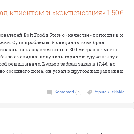
ад клиентом и «компенсация» 1.50€
вателей Bolt Food в Риге о «качестве» логистики и
ки. Суть проблемы: Я специально выбрал
, так как он находится всего в 300 метрах от моего
ль была очевидна: получить горячую еду «с пылу с
d решил иначе. Курьер забрал заказ в 17:46, но
 до соседнего дома, он уехал в другом направлении
Komentāri
Atpūta / Izklaide
3