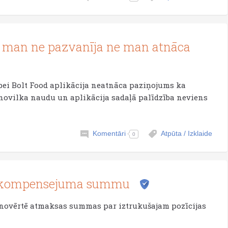
et man ne pazvanīja ne man atnāca
 bei Bolt Food aplikācija neatnāca paziņojums ka
i novilka naudu un aplikācija sadaļā palīdzība neviens
Komentāri
Atpūta / Izklaide
0
ē kompensejuma summu
 novērtē atmaksas summas par iztrukušajam pozīcijas