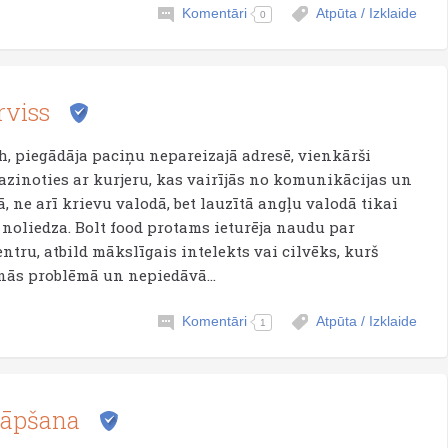
Komentāri
Atpūta / Izklaide
0
rviss
, piegādāja paciņu nepareizajā adresē, vienkārši
 Sazinoties ar kurjeru, kas vairījās no komunikācijas un
, ne arī krievu valodā, bet lauzītā angļu valodā tikai
noliedza. Bolt food protams ieturēja naudu par
entru, atbild mākslīgais intelekts vai cilvēks, kurš
ās problēmā un nepiedāvā...
Komentāri
Atpūta / Izklaide
1
krāpšana