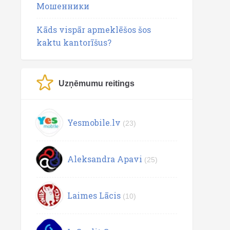
Мошенники
Kāds vispār apmeklēšos šos
kaktu kantorīšus?
Uzņēmumu reitings
Yesmobile.lv
(23)
Aleksandra Apavi
(25)
Laimes Lācis
(10)