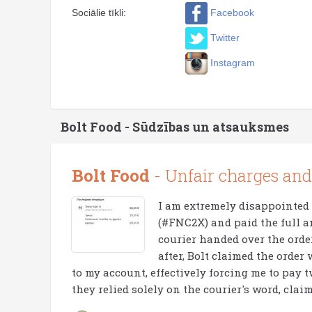
Facebook
Sociālie tīkli:
Twitter
Instagram
Bolt Food - Sūdzības un atsauksmes
Bolt Food
- Unfair charges and
I am extremely disappointed 
(#FNC2X) and paid the full a
courier handed over the orde
after, Bolt claimed the order
to my account, effectively forcing me to pay 
they relied solely on the courier's word, clai