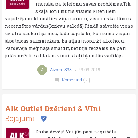
risināja pa telefonu savas problēmas.Tik
skaļā tonī mums visiem klientiem
vajadzēja noklausīties viņa sarunu, visu neskaitāmos
necenzētos vārdus(krievu valodā),Rindā stāvošie viens
uz otru saskaitījāmies, tāda sajūta bij ka mums vispār
jāpateicas saimniekam, ka atļauj nopirkt alkoholu.
Pārdevēja mēģināja smaidīt, bet bija redzams ka pati
jutās neērti ka blakus viņai skaļi bļaustās vadītājs.
Aivars. 333
29.09.2019
A
Komentāri
4
Alk Outlet Dzērieni & Vīni
-
Bojājumi
Darba devēji! Vai jūs paši negribētu