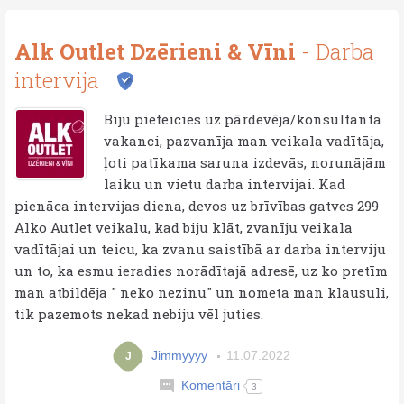
Alk Outlet Dzērieni & Vīni
- Darba
intervija
Biju pieteicies uz pārdevēja/konsultanta
vakanci, pazvanīja man veikala vadītāja,
ļoti patīkama saruna izdevās, norunājām
laiku un vietu darba intervijai. Kad
pienāca intervijas diena, devos uz brīvības gatves 299
Alko Autlet veikalu, kad biju klāt, zvanīju veikala
vadītājai un teicu, ka zvanu saistībā ar darba interviju
un to, ka esmu ieradies norādītajā adresē, uz ko pretīm
man atbildēja " neko nezinu" un nometa man klausuli,
tik pazemots nekad nebiju vēl juties.
Jimmyyyy
11.07.2022
J
Komentāri
3