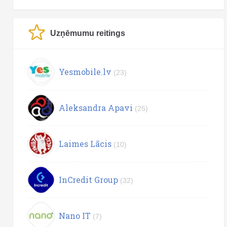
Uzņēmumu reitings
Yesmobile.lv
(23)
Aleksandra Apavi
(25)
Laimes Lācis
(10)
InCredit Group
(32)
Nano IT
(7)