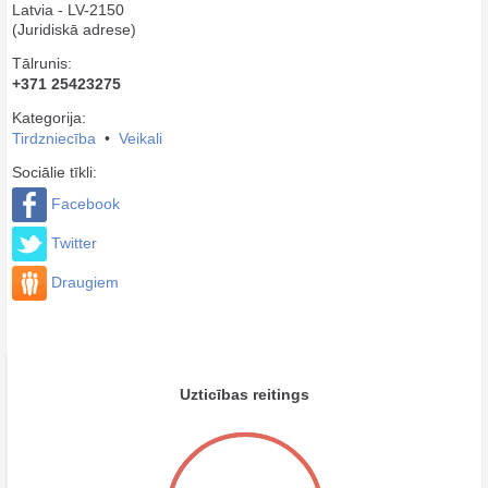
Latvia - LV-2150
(Juridiskā adrese)
Tālrunis:
+371 25423275
Kategorija:
Tirdzniecība
•
Veikali
Sociālie tīkli:
Facebook
Twitter
Draugiem
Uzticības reitings