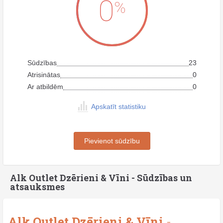
0
%
Sūdzības
23
Atrisinātas
0
Ar atbildēm
0
Apskatīt statistiku
Pievienot sūdzību
Alk Outlet Dzērieni & Vīni - Sūdzības un
atsauksmes
Alk Outlet Dzērieni & Vīni
-