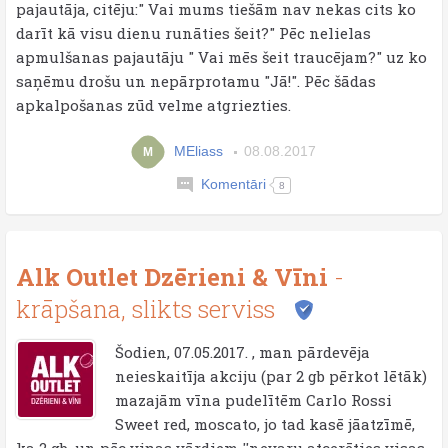
pajautāja, citēju:" Vai mums tiešām nav nekas cits ko
darīt kā visu dienu runāties šeit?" Pēc nelielas
apmulšanas pajautāju " Vai mēs šeit traucējam?" uz ko
saņēmu drošu un nepārprotamu "Jā!". Pēc šādas
apkalpošanas zūd velme atgriezties.
MEliass
08.08.2017
M
Komentāri
8
Alk Outlet Dzērieni & Vīni
-
krāpšana, slikts serviss
Šodien, 07.05.2017. , man pārdevēja
neieskaitīja akciju (par 2 gb pērkot lētāk)
mazajām vīna pudelītēm Carlo Rossi
Sweet red, moscato, jo tad kasē jāatzīmē,