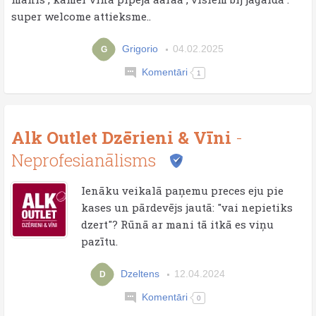
super welcome attieksme..
Grigorio
04.02.2025
G
Komentāri
1
Alk Outlet Dzērieni & Vīni
-
Neprofesianālisms
Ienāku veikalā paņemu preces eju pie
kases un pārdevējs jautā: "vai nepietiks
dzert"? Rūnā ar mani tā itkā es viņu
pazītu.
Dzeltens
12.04.2024
D
Komentāri
0