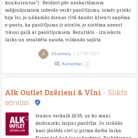
konkurentus") . Beidzot pēc neskaitāmiem
mēģinājumiem izdevās veikt pasūtījumu, tomēr prieki
bija īsi, jo nākamās dienas rītā daudzi klienti saņēma
e-pastu, ka pasūtījums ir atcelts, jo sistēma neesot
tikusi galā ar pasūtījumiem. Rezultāts - izniekots
laiks un iesaldēta nauda, vilšanās sajūta.
21century
17.09.2021
2
Komentāri
4
Alk Outlet Dzērieni & Vīni
- Slikts
serviss
Ienācu veikalā 20.55, uz ko mani
darbinieki laipni pasūtīja. Jo izrādās
kasi jāslēdz ciet ir pirma darba laika.
Nevis tad kad tas ir beidzies. Piektdienas