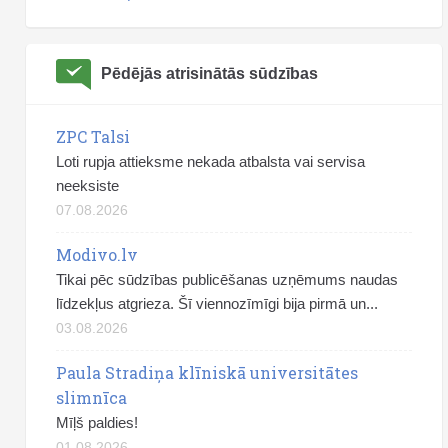
Pēdējās atrisinātās sūdzības
ZPC Talsi
Loti rupja attieksme nekada atbalsta vai servisa
neeksiste
07.08.2026
Modivo.lv
Tikai pēc sūdzības publicēšanas uzņēmums naudas
līdzekļus atgrieza. Šī viennozīmīgi bija pirmā un...
03.08.2026
Paula Stradiņa klīniskā universitātes
slimnīca
Mīļš paldies!
01.08.2026