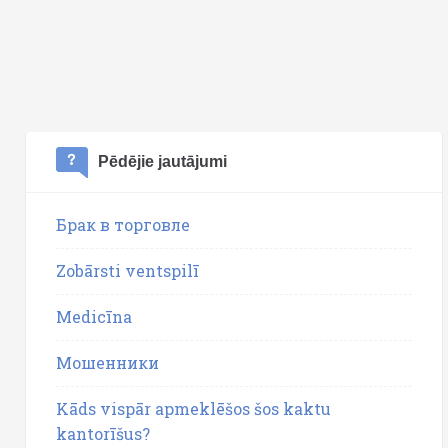
Pēdējie jautājumi
Брак в торговле
Zobārsti ventspilī
Medicīna
Мошенники
Kāds vispār apmeklēšos šos kaktu
kantorīšus?