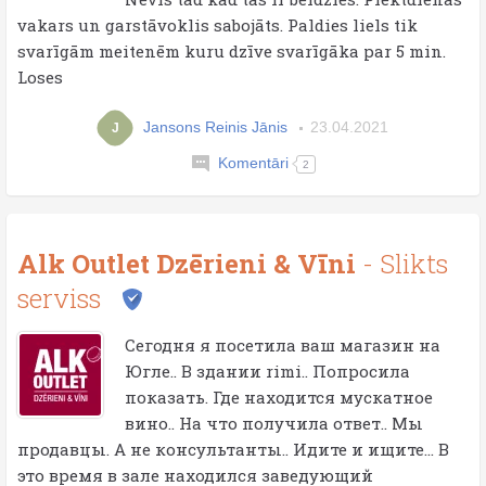
vakars un garstāvoklis sabojāts. Paldies liels tik
svarīgām meitenēm kuru dzīve svarīgāka par 5 min.
Loses
Jansons Reinis Jānis
23.04.2021
J
Komentāri
2
Alk Outlet Dzērieni & Vīni
- Slikts
serviss
Сегодня я посетила ваш магазин на
Югле.. В здании rimi.. Попросила
показать. Где находится мускатное
вино.. На что получила ответ.. Мы
продавцы. А не консультанты.. Идите и ищите... В
это время в зале находился заведующий