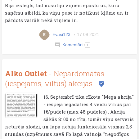
Bija izslēgts, tad nosūtīju viņiem epastu uz, kuru
saņēmu atbildi, ka viņu puse ir notikusi kļūme un ir
pārdots vairāk nekā viņiem ir...
Evasi123
17.09.2021
E
Komentāri
1
Alko Outlet
- Nepārdomātas
(iespējams, viltus) akcijas
16. Septembrī tika rīkota "Mega akcija"
- iespēja iegādāties 4 veidu vīnus par
1€/pudele (max 48 pudeles) . Akcija
sākās 8: 00 no rīta, tomēr viņu serveris
neturēja slodzi, un lapa nebija funkcionāla vismaz 2,5
stundas (uzņēmums savā Fb lapā vainoja "negodīgos