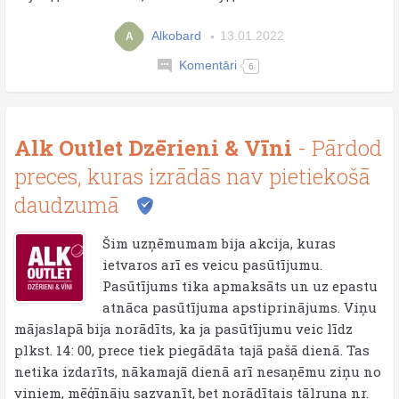
Alkobard
13.01.2022
A
Komentāri
6
Alk Outlet Dzērieni & Vīni
- Pārdod
preces, kuras izrādās nav pietiekošā
daudzumā
Šim uzņēmumam bija akcija, kuras
ietvaros arī es veicu pasūtījumu.
Pasūtījums tika apmaksāts un uz epastu
atnāca pasūtījuma apstiprinājums. Viņu
mājaslapā bija norādīts, ka ja pasūtījumu veic līdz
plkst. 14: 00, prece tiek piegādāta tajā pašā dienā. Tas
netika izdarīts, nākamajā dienā arī nesaņēmu ziņu no
viņiem, mēģīnāju sazvanīt, bet norādītais tālruņa nr.