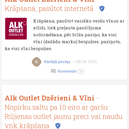
Krāpšana, pasūtot internetā
Krāpšana, pasūtot vairāku veidu vīnus ar
atlidi, tiek pieļauta pasūtījuma
noformēšana, pēc brīža paziņo, ka visi
vīni (dažādu marku) beigušies. paziņots,
ka visi vīni beigušies.
Kārtējā pircēja
08.04.2026
K
Komentāri
0
Alk Outlet Dzērieni & Vīni
-
Nopirku saltu pa 10 eiro ar garšu
Rūjienas outlet jaunu preci vai naudu
vnk krāpšana