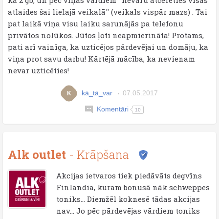
ka 2 gb, un pēc viņas vārdiem ''nevaru atcerēties visas
atlaides šai lielajā veikalā'' (veikals vispār mazs) . Tai
pat laikā viņa visu laiku sarunājās pa telefonu
privātos nolūkos. Jūtos ļoti neapmierināta! Protams,
pati arī vainīga, ka uzticējos pārdevējai un domāju, ka
viņa prot savu darbu! Kārtējā mācība, ka nevienam
nevar uzticēties!
kā_tā_var
07.05.2017
K
Komentāri
10
Alk outlet
- Krāpšana
Akcijas ietvaros tiek piedāvāts degvīns
Finlandia, kuram bonusā nāk schweppes
toniks... Diemžēl koknesē tādas akcijas
nav... Jo pēc pārdevējas vārdiem toniks