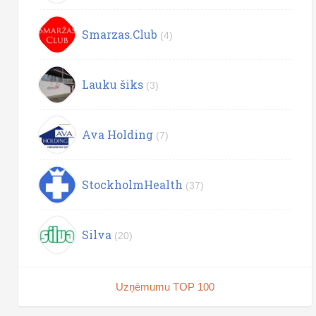
Smarzas.Club
(4)
Lauku šiks
(3)
Ava Holding
(7)
StockholmHealth
(37)
Silva
(20)
Uzņēmumu TOP 100