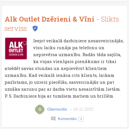
Alk Outlet Dzērieni & Vīni
- Slikts
serviss
Ieejot veikalā darbiniece nesasveicinājās,
visu laiku runāja pa telefonu un
nepievērsa uzmanību. Radās tāda sajūta,
ka viņas vienīgais pienākums ir tikai
atsēdēt savas stundas un nepievērst klientiem
uzmanību. Kad veikalā ienāca cits klients, laikam
pazīstams, jo uzreiz piecēlās, sasveicinājās un pat
uzsāka sarunu par ar darba vietu nesaistītām lietām.
P. S. Darbiniece bija ar tumšiem matiem un brillēm.
Gliemezitis
18.11.2022
G
Komentāri
9