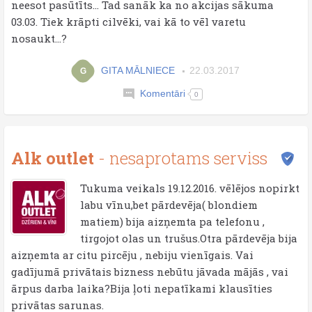
neesot pasūtīts... Tad sanāk ka no akcijas sākuma
03.03. Tiek krāpti cilvēki, vai kā to vēl varetu
nosaukt...?
GITA MĀLNIECE
22.03.2017
G
Komentāri
0
Alk outlet
- nesaprotams serviss
Tukuma veikals 19.12.2016. vēlējos nopirkt
labu vīnu,bet pārdevēja( blondiem
matiem) bija aizņemta pa telefonu ,
tirgojot olas un trušus.Otra pārdevēja bija
aizņemta ar citu pircēju , nebiju vienīgais. Vai
gadījumā privātais bizness nebūtu jāvada mājās , vai
ārpus darba laika?Bija ļoti nepatīkami klausīties
privātas sarunas.