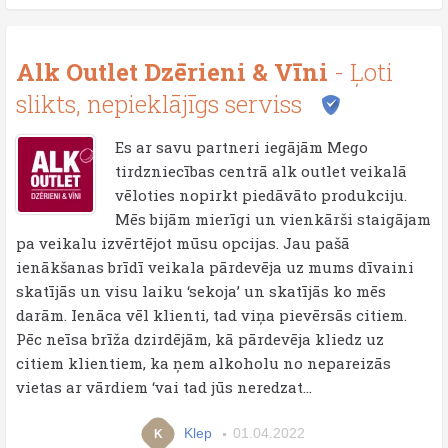
Alk Outlet Dzērieni & Vīni
- Ļoti
slikts, nepieklājīgs serviss
Es ar savu partneri iegājām Mego
tirdzniecības centrā alk outlet veikalā
vēloties nopirkt piedāvāto produkciju.
Mēs bijām mierīgi un vienkārši staigājam
pa veikalu izvērtējot mūsu opcijas. Jau pašā
ienākšanas brīdī veikala pārdevēja uz mums dīvaini
skatījās un visu laiku ‘sekoja’ un skatījās ko mēs
darām. Ienāca vēl klienti, tad viņa pievērsās citiem.
Pēc neīsa brīža dzirdējām, kā pārdevēja kliedz uz
citiem klientiem, ka ņem alkoholu no nepareizās
vietas ar vārdiem ‘vai tad jūs neredzat...
Klep
01.04.2022
K