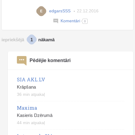
edgarsSSS
22.12.2016
E
Komentāri
0
1
iepriekšējā
nākamā
Pēdējie komentāri
SIA AKL.LV
Krāpšana
36 min atpakaļ
Maxima
Kasieris Dzērumā
44 min atpakaļ