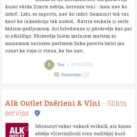
kurai vārda Zimite nebija, nervoza toni - man nav ko
izdot!.. Labi, es saprotu, nav ko izdot. Samainit tak var,
kaut ka inkasāciju tak nodod... Katrra veikala ir seifs
šādiem gadījumiem. Ari brīvdienas ir pārdevējs kas par
to atbildīgs. Pārdevēja īsiem melniem matiem ar
manamam neirozes pazīmem Saka pacelta balsi jau
runat ka viņa ir viena, ka tas nav...
Sss
10.05.2020
S
Komentāri
9
Alk Outlet Dzērieni & Vīni
- Slikts
serviss
Iebraucot vakar vakarā veikalā, aiz kases
sēdēja vīrietis(droši vien vadītājs) kurš