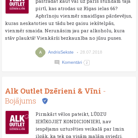
pastrādāt kaut vai uz pāris stundām tajā
pirtī, kas atrodas uz Rīgas ielas 66?
Apbrīnoju vienmēr smaidīgas pārdevējus,
kuras neskatoties uz tādu bez gaisu iekštelpās,
vienmēr smaida. Nerunāsim jau par alkoholu, kura
stāv plauktā! Vienkārši bezkaunība no jūsu puses.
AndrisSekste
28.07.2018
A
Komentāri
2
Alk Outlet Dzērieni & Vīni
-
Bojājums
Pirmkārt vēlos pateikt, LŪDZU
IERĪKOJIET KONDICIONIERI, nav
iespējams uzturēties veikalā par 1min
ilgāk, ka tek pa visām malām sviedri.