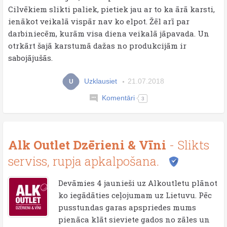
Cilvēkiem slikti paliek, pietiek jau ar to ka ārā karsti,
ienākot veikalā vispār nav ko elpot. Žēl arī par
darbiniecēm, kurām visa diena veikalā jāpavada. Un
otrkārt šajā karstumā dažas no produkcijām ir
sabojājušās.
Uzklausiet
21.07.2018
U
Komentāri
3
Alk Outlet Dzērieni & Vīni
- Slikts
serviss, rupja apkalpošana.
Devāmies 4 jaunieši uz Alkoutletu plānot
ko iegādāties ceļojumam uz Lietuvu. Pēc
pusstundas garas apspriedes mums
pienāca klāt sieviete gados no zāles un