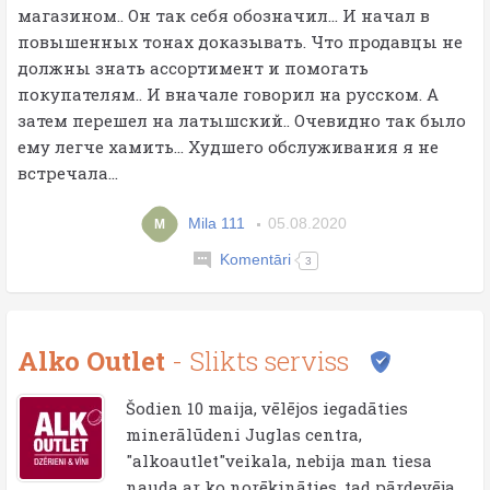
магазином.. Он так себя обозначил... И начал в
повышенных тонах доказывать. Что продавцы не
должны знать ассортимент и помогать
покупателям.. И вначале говорил на русском. А
затем перешел на латышский.. Очевидно так было
ему легче хамить... Худшего обслуживания я не
встречала...
Mila 111
05.08.2020
M
Komentāri
3
Alko Outlet
- Slikts serviss
Šodien 10 maija, vēlējos iegadāties
minerālūdeni Juglas centra,
"alkoautlet"veikala, nebija man tiesa
nauda ar ko norēķināties, tad pārdevēja