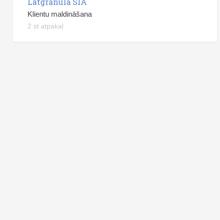
Latgranula SIA
Klientu maldināšana
2 st atpakaļ