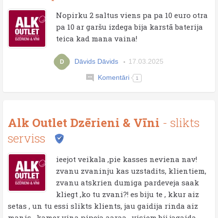
Nopirku 2 saltus viens pa pa 10 euro otra
pa 10 ar garšu izdega bija karstā baterija
teica kad mana vaina!
Dāvids Dāvids
17.03.2025
D
Komentāri
1
Alk Outlet Dzērieni & Vīni
- slikts
serviss
ieejot veikala ,pie kasses neviena nav!
zvanu zvaninju kas uzstadits, klientiem,
zvanu atskrien dumiga pardeveja saak
kliegt ,ko tu zvani?! es biju te , kkur aiz
setas , un tu essi slikts klients, jau gaidija rinda aiz
manis , kamer vina pipeja aaraa , visiem bij jagaida .