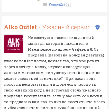
Komentāri
1
Alko Outlet
- Ужасный сервис
Не советую к посещению данный
магазин каторый находится в
Межциемсе по адресу Gaiļezera 8. От
продавца (давольна молодая девушка)
ужасно воняет потом, воняет так, что нос режит
через плотную маску, неужели заведующая
данным магазином, не чувствует этой вони и не
может сделать ей замечание? ! При входе вонь
стоит на весь магазин, я в шоке если честно за
свою жизнь никогда не встречал столь ужасного
продавца консультанта, если у вас есть сомнения,
то предлагаю вам как то лично посетить это место
и убедится в этом, лично я туда больше не ногой.