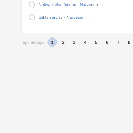
Nekvalitatīvs ēdiens - Narvesen
Slikts serviss - Narvesen
1
2
3
4
5
6
7
8
iepriekšējā