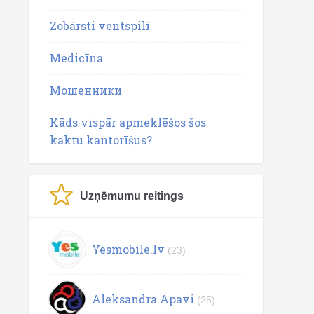
Zobārsti ventspilī
Medicīna
Мошенники
Kāds vispār apmeklēšos šos
kaktu kantorīšus?
Uzņēmumu reitings
Yesmobile.lv
(23)
Aleksandra Apavi
(25)