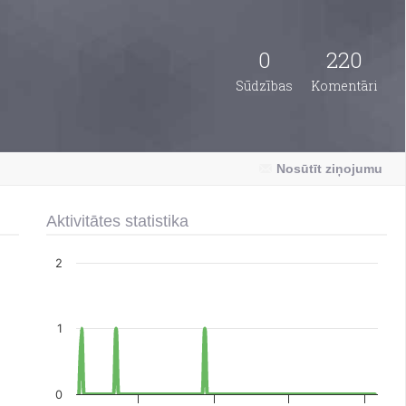
0
220
Sūdzības
Komentāri
Nosūtīt ziņojumu
Aktivitātes statistika
2
1
0