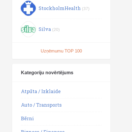
StockholmHealth
(37)
Silva
(20)
Uzņēmumu TOP 100
Kategoriju novērtējums
Atpūta / Izklaide
Auto / Transports
Bērni
Bizness / Finanses