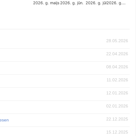
2026. g. maijs
2026. g. jūn.
2026. g. jūl.
2026. g.…
28.05.2026
22.04.2026
08.04.2026
11.02.2026
12.01.2026
02.01.2026
22.12.2025
vesen
15.12.2025