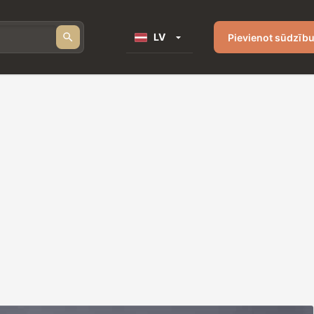
LV
Pievienot sūdzīb