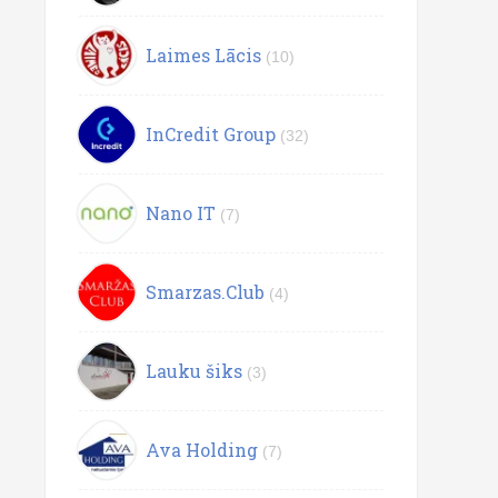
Laimes Lācis
(10)
InCredit Group
(32)
Nano IT
(7)
Smarzas.Club
(4)
Lauku šiks
(3)
Ava Holding
(7)