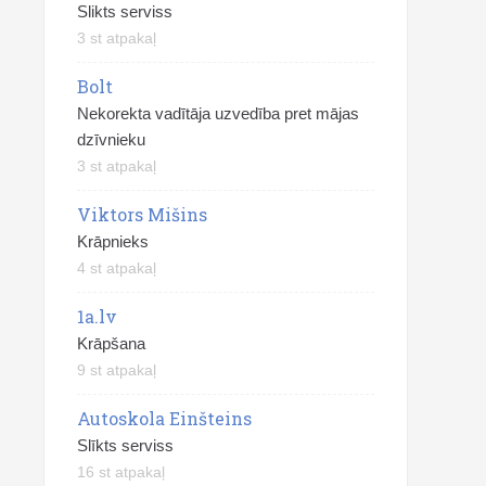
Slikts serviss
3 st atpakaļ
Bolt
Nekorekta vadītāja uzvedība pret mājas
dzīvnieku
3 st atpakaļ
Viktors Mišins
Krāpnieks
4 st atpakaļ
1a.lv
Krāpšana
9 st atpakaļ
Autoskola Einšteins
Slīkts serviss
16 st atpakaļ