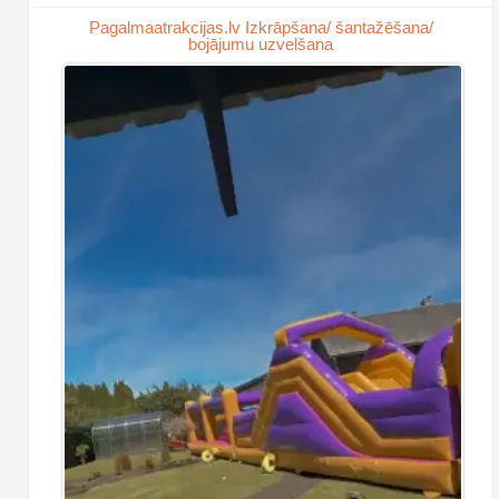
Pagalmaatrakcijas.lv Izkrāpšana/ šantažēšana/
bojājumu uzvelšana