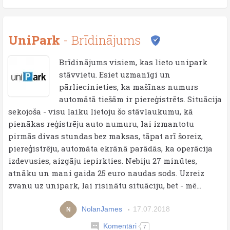
UniPark
- Brīdinājums
Brīdinājums visiem, kas lieto unipark
stāvvietu. Esiet uzmanīgi un
pārliecinieties, ka mašīnas numurs
automātā tiešām ir piereģistrēts. Situācija
sekojoša - visu laiku lietoju šo stāvlaukumu, kā
pienākas reģistrēju auto numuru, lai izmantotu
pirmās divas stundas bez maksas, tāpat arī šoreiz,
piereģistrēju, automāta ekrānā parādās, ka operācija
izdevusies, aizgāju iepirkties. Nebiju 27 minūtes,
atnāku un mani gaida 25 euro naudas sods. Uzreiz
zvanu uz unipark, lai risinātu situāciju, bet - mē...
NolanJames
17.07.2018
N
Komentāri
7