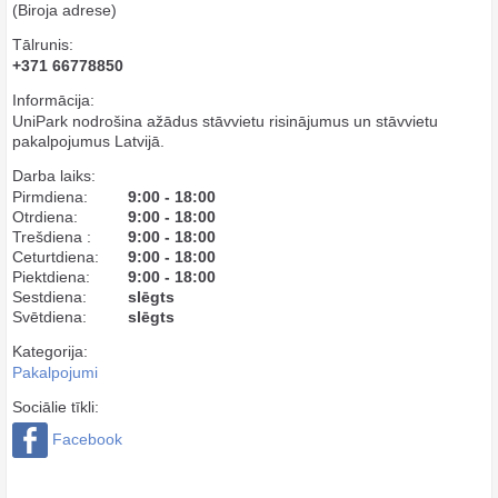
(Biroja adrese)
Tālrunis:
+371 66778850
Informācija:
UniPark nodrošina ažādus stāvvietu risinājumus un stāvvietu
pakalpojumus Latvijā.
Darba laiks:
Pirmdiena:
9:00 - 18:00
Otrdiena:
9:00 - 18:00
Trešdiena :
9:00 - 18:00
Ceturtdiena:
9:00 - 18:00
Piektdiena:
9:00 - 18:00
Sestdiena:
slēgts
Svētdiena:
slēgts
Kategorija:
Pakalpojumi
Sociālie tīkli:
Facebook