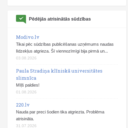
Pēdējās atrisinātās sūdzības
Modivo.lv
Tikai pēc sūdzības publicēšanas uzņēmums naudas
līdzekļus atgrieza. Šī viennozīmīgi bija pirmā un...
03.08.2026
Paula Stradiņa klīniskā universitātes
slimnīca
Mīļš paldies!
01.08.2026
220.lv
Nauda par preci šodien tika atgriezta. Problēma
atrisināta.
31.07.2026