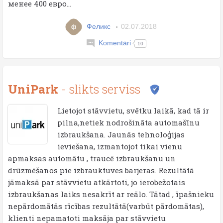
менее 400 евро...
Феликс
02.07.2018
ф
Komentāri
10
UniPark
- slikts serviss
Lietojot stāvvietu, svētku laikā, kad tā ir
pilna,netiek nodrošināta automašīnu
izbraukšana. Jaunās tehnoloģijas
ieviešana, izmantojot tikai vienu
apmaksas automātu , traucē izbraukšanu un
drūzmēšanos pie izbrauktuves barjeras. Rezultātā
jāmaksā par stāvvietu atkārtoti, jo ierobežotais
izbraukšanas laiks nesakrīt ar reālo. Tātad , īpašnieku
nepārdomātās rīcības rezultātā(varbūt pārdomātas),
klienti nepamatoti maksāja par stāvvietu