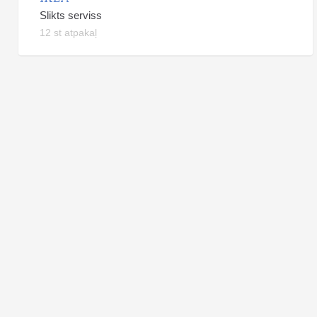
Slikts serviss
12 st atpakaļ