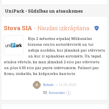
UniPark - Sūdzības un atsauksmes
Stova SIA
- Naudas izkrāpšana
Biju 2 mēnešus atpakaļ Mūkusalas
biznesa centrs autostāvvietā un tur
nebija norādes, kur jāmaksā par stāvvietu
un kur ir apmaksas automāts. Un tagad
atnāca vēstule, ka man jāmaksā 2 eiro par stāvvietu
un plus 6.50 eiro par pasta izdevumiem. Palasot par
firmu, izskatās, ka krāpnieku kantoris.
Bobels
14.05.2020
B
Komentāri
0