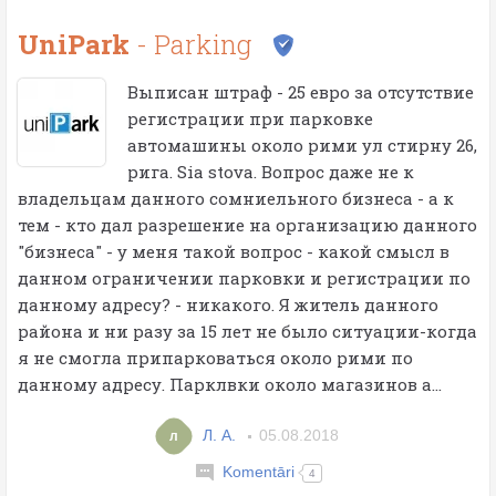
UniPark
- Parking
Выписан штраф - 25 евро за отсутствие
регистрации при парковке
автомашины около рими ул стирну 26,
рига. Sia stova. Вопрос даже не к
владельцам данного сомниельного бизнеса - а к
тем - кто дал разрешение на организацию данного
"бизнеса" - у меня такой вопрос - какой смысл в
данном ограничении парковки и регистрации по
данному адресу? - никакого. Я житель данного
района и ни разу за 15 лет не было ситуации-когда
я не смогла припарковаться около рими по
данному адресу. Парклвки около магазинов а...
Л. A.
05.08.2018
л
Komentāri
4