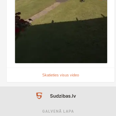
Skatieties visus video
Sudzibas.lv
GALVENĀ LAPA