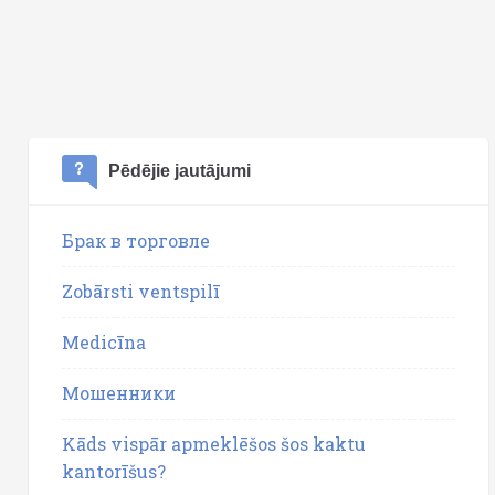
Pēdējie jautājumi
Брак в торговле
Zobārsti ventspilī
Medicīna
Мошенники
Kāds vispār apmeklēšos šos kaktu
kantorīšus?