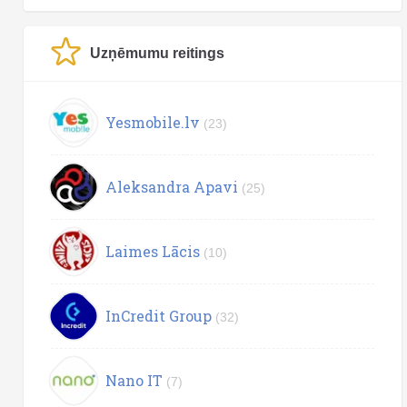
Uzņēmumu reitings
Yesmobile.lv
(23)
Aleksandra Apavi
(25)
Laimes Lācis
(10)
InCredit Group
(32)
Nano IT
(7)