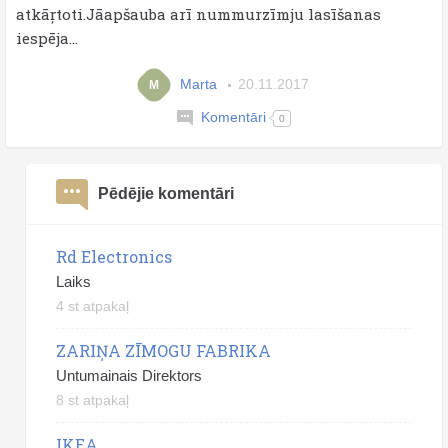
atkāŗtoti.Jāapšauba arī nummurzīmju lasīšanas
iespēja...
Marta
20.11.2017
M
Komentāri
0
Pēdējie komentāri
Rd Electronics
Laiks
4 st atpakaļ
ZARIŅA ZĪMOGU FABRIKA
Untumainais Direktors
8 st atpakaļ
IKEA