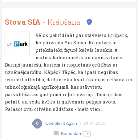
Stova SIA
- Krāpšana
Vēlos pabrīdināt par stāvvietu unipark,
ko pārvalda Sia Stova. Kā galvenie
priekšnieki figurē kalvis lauskis, #
matīss kalderauskis un dāvis vītums...
Bariņš jauniešu, kuriem ir nopietnas grūtības ar
uzņēmējdarbību. Kāpēc? Tāpēc, ka īpaši negribas
ieguldīt attīstībā, darbinieku kvalifikācijas celšanā un
tehnoloģiskajā aprīkojumā, kas stāvvietu
pārvaldīšanas gadījumā ir ļoti svarīgi. Taču gribas
pelnīt, un soda kvītis ir galvenais peļņas avots.
Palasot citu cilvēku sūdzības - bieži vien...
Complaint Again
24.07.2018
C
Komentāri
15