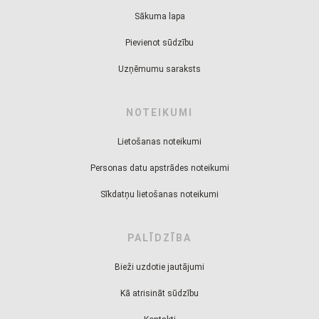
Sākuma lapa
Pievienot sūdzību
Uzņēmumu saraksts
NOTEIKUMI
Lietošanas noteikumi
Personas datu apstrādes noteikumi
Sīkdatņu lietošanas noteikumi
PALĪDZĪBA
Bieži uzdotie jautājumi
Kā atrisināt sūdzību