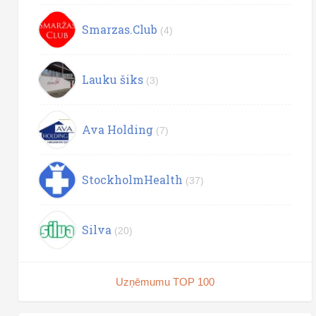
Smarzas.Club
(4)
Lauku šiks
(3)
Ava Holding
(7)
StockholmHealth
(37)
Silva
(20)
Uzņēmumu TOP 100