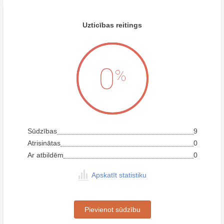
Uzticības reitings
0
%
Sūdzības
9
Atrisinātas
0
Ar atbildēm
0
Apskatīt statistiku
Pievienot sūdzību