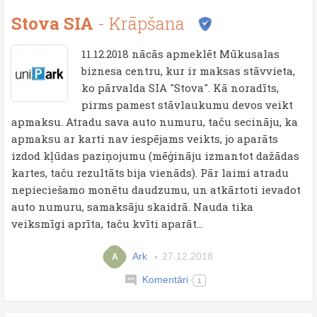
Stova SIA
- Krāpšana
11.12.2018 nācās apmeklēt Mūkusalas
biznesa centru, kur ir maksas stāvvieta,
ko pārvalda SIA "Stova". Kā noradīts,
pirms pamest stāvlaukumu devos veikt
apmaksu. Atradu sava auto numuru, taču secināju, ka
apmaksu ar karti nav iespējams veikts, jo aparāts
izdod kļūdas paziņojumu (mēģināju izmantot dažādas
kartes, taču rezultāts bija vienāds). Pār laimi atradu
nepieciešamo monētu daudzumu, un atkārtoti ievadot
auto numuru, samaksāju skaidrā. Nauda tika
veiksmīgi aprīta, taču kvīti aparāt...
Ark
27.12.2018
A
Komentāri
1