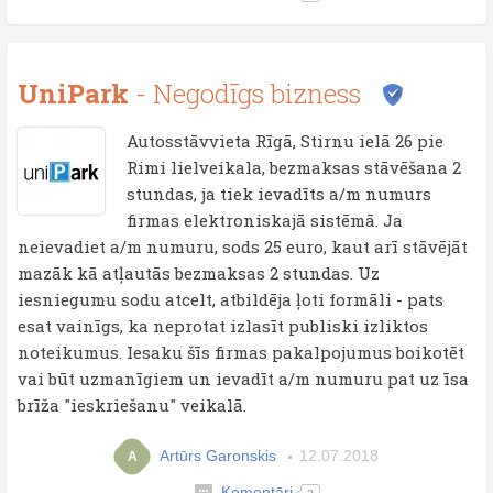
UniPark
- Negodīgs bizness
Autosstāvvieta Rīgā, Stirnu ielā 26 pie
Rimi lielveikala, bezmaksas stāvēšana 2
stundas, ja tiek ievadīts a/m numurs
firmas elektroniskajā sistēmā. Ja
neievadiet a/m numuru, sods 25 euro, kaut arī stāvējāt
mazāk kā atļautās bezmaksas 2 stundas. Uz
iesniegumu sodu atcelt, atbildēja ļoti formāli - pats
esat vainīgs, ka neprotat izlasīt publiski izliktos
noteikumus. Iesaku šīs firmas pakalpojumus boikotēt
vai būt uzmanīgiem un ievadīt a/m numuru pat uz īsa
brīža "ieskriešanu" veikalā.
Artūrs Garonskis
12.07.2018
A
Komentāri