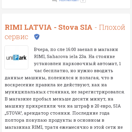
2
RIMI LATVIA - Stova SIA
- Плохой
сервис
Вчера, по сле 16:00 заехал в магазин
RIMI, Saharova iela 23а. На стоянке
установлен парковочный автомат, 1
час бесплатно, но нужно вводить
данные машины, поленился и полагая, что в
воскресение правила не действуют, как на
муниципальных стоянках, не зарегистрировался.
В магазине пробыл меньше десяти минут, на
машину прикрепили чек на штраф в 20 евро, SIA
„STOVA“, арендатор стоянки. Последние года
полтора покупаю продукты в основном в
магазинах RIMI, тратя ежемесячно в этой сети не