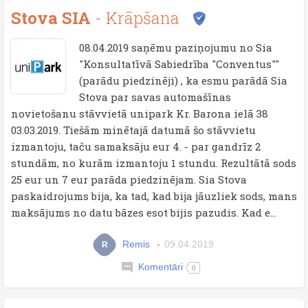
Stova SIA
- Krāpšana
08.04.2019 saņēmu paziņojumu no Sia
"Konsultatīvā Sabiedrība "Conventus""
(parādu piedzinēji) , ka esmu parādā Sia
Stova par savas automašīnas
novietošanu stāvvietā unipark Kr. Barona ielā 38
03.03.2019. Tiešām minētajā datumā šo stāvvietu
izmantoju, taču samaksāju eur 4. - par gandrīz 2
stundām, no kurām izmantoju 1 stundu. Rezultātā sods
25 eur un 7 eur parāda piedzinējam. Sia Stova
paskaidrojums bija, ka tad, kad bija jāuzliek sods, mans
maksājums no datu bāzes esot bijis pazudis. Kad e...
Remis
09.04.2019
R
Komentāri
0