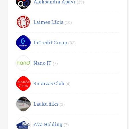
Aleksandra Apavi
(25)
Laimes Lācis
(10)
InCredit Group
(32)
Nano IT
(7)
Smarzas.Club
(4)
Lauku šiks
(3)
Ava Holding
(7)