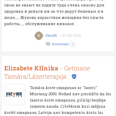
свою не знают не ходите туда очень опасно для
здоровья и деньги ни за что дерут бешеные я в
шоке, , , Жукова карыстная женщина без опыта
работы, , , обслуживание никакое.
Kleo86
23.08.2016
K
Komentāri
0
Elizabete Klīnika
- Getmane
Tamāra/Lāzerterapija
Tamāra ārste smaganas ar "lazeri"
Mustang 2000. Nekad nav pierādīts ka šis
lazeris ārste smaganas, pilnīgi bezjēga
izmesta nauda. Cilvēkiem kuri mēģina
ārstēt smaganas, Latvija nav kompetentu ārstu lai