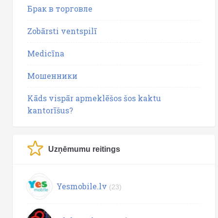
Брак в торговле
Zobārsti ventspilī
Medicīna
Мошенники
Kāds vispār apmeklēšos šos kaktu
kantorīšus?
Uzņēmumu reitings
Yesmobile.lv
(23)