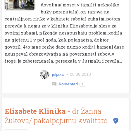
dovoljna(.mozet v familii neksoljko
bukv pereputala)..on ranjwe na
centraljnom rinke v kabinete rabotal zubnim..potom
perewla k nemu ze v kliniku Eliozabete..ja slezu za
svoimi zubami, nikogda nezapuskaju problem..xodila
na gigienu 1 v pol goda, kak polagaetsa, doktor
govoril, 4to mne rezhe daze nuzno xoditj..kamenj daze
neuspeval obrazovivatjsa na poverxnosti zubov..v
itoge, ja zaberemenela, pereexala v Jurmalu i rewila...
juljaxa
08.08.2013
Komentāri
1
Elizabete Klīnika
- dr Žanna
Žukova/ pakalpojumu kvalitāte