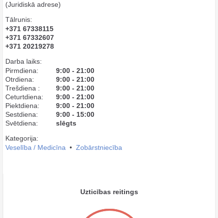
(Juridiskā adrese)
Tālrunis:
+371 67338115
+371 67332607
+371 20219278
Darba laiks:
Pirmdiena:
9:00 - 21:00
Otrdiena:
9:00 - 21:00
Trešdiena :
9:00 - 21:00
Ceturtdiena:
9:00 - 21:00
Piektdiena:
9:00 - 21:00
Sestdiena:
9:00 - 15:00
Svētdiena:
slēgts
Kategorija:
Veselība / Medicīna
•
Zobārstniecība
Uzticības reitings