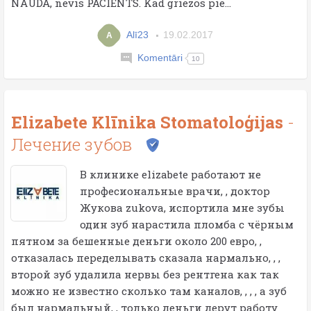
NAUDA, nevis PACIENTS. Kad griezos pie...
Alī23
19.02.2017
A
Komentāri
10
Elizabete Klīnika Stomatoloģijas
-
Лечение зубов
В клинике elizabete работают не
професиональные врачи, , доктор
Жукова zukova, испортила мне зубы
один зуб нарастила пломба с чёрным
пятном за бешенные деньги около 200 евро, ,
отказалась переделывать сказала нармально, , ,
второй зуб удалила нервы без рентгена как так
можно не известно сколько там каналов, , , , а зуб
был нармальный, , только деньги дерут работу