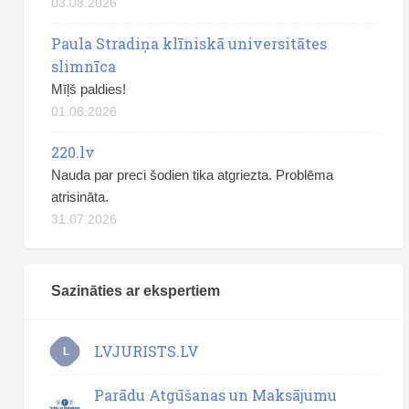
03.08.2026
Paula Stradiņa klīniskā universitātes
slimnīca
Mīļš paldies!
01.08.2026
220.lv
Nauda par preci šodien tika atgriezta. Problēma
atrisināta.
31.07.2026
Sazināties ar ekspertiem
LVJURISTS.LV
L
Parādu Atgūšanas un Maksājumu