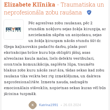
Elizabete Klīnika
- Traumatiska un
neprofesionāla zobu raušana
Pēc agresīvas zobu raušanas, pēc 2
stundām nokļuvu sejas žokļa kirurgija, ar
neciešamām sāpēm un asiņošanu, sejas
un žokļa ķirurgam nācās stundu šūt dr.
Oļega kaļinovskis padarīto darbu, plaša post
ekstrakcijas brūce kuru bija obligāti jāšuj, asas
alveolaras kaula malas, liels defekts vestibulari,
orontrala komunikācija, saplēsta lūpa, traumēts
blakus zobs kuru nācās raut āra, tādas sekas kad zobu
raušana tika veikta bez rtg izmeklējuma, un daktera
neprofesionalitāte. Izmesta nauda, sadragāts
emocionālais stāvoklis, nopietnas sekas kuras vēl būs
jārisina turpmāk.
Katrīna1991
26.03.2024
K