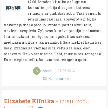
17.06. Ierados klinika ar lugumu
konsultet jo bija diezgan ekstrema
situacija ar gudribas zobu. Tika sanemts
ieteikums raut ara, apsverot ari to, ka
nakamaja diena jaceljo. Protam pati izlemu raut,
neviens nespieda. Zykovas kundze prasija medmasai
Inarai uztaisit rentgenu lai apskatitos saknes,
medmasa atbildeja, ka nemakot. Gaja meklet kadu kas
mak, izradas ka vienigais cilveks kas mak, esot
aiznemts. Uz ko arste teica "labi, rausim bez rentgena".
Es nemeginu teikt, ka uztaisot rentgenu gala...
Anarid
21.06.2013
A
Komentāri
0
Elizabete Klīnika
- izrauj zobu