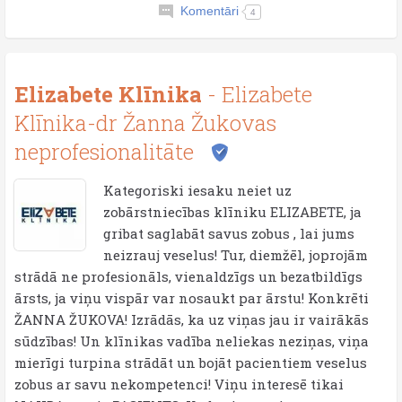
Komentāri
4
Elizabete Klīnika
- Elizabete
Klīnika-dr Žanna Žukovas
neprofesionalitāte
Kategoriski iesaku neiet uz
zobārstniecības klīniku ELIZABETE, ja
gribat saglabāt savus zobus , lai jums
neizrauj veselus! Tur, diemžēl, joprojām
strādā ne profesionāls, vienaldzīgs un bezatbildīgs
ārsts, ja viņu vispār var nosaukt par ārstu! Konkrēti
ŽANNA ŽUKOVA! Izrādās, ka uz viņas jau ir vairākās
sūdzības! Un klīnikas vadība neliekas neziņas, viņa
mierīgi turpina strādāt un bojāt pacientiem veselus
zobus ar savu nekompetenci! Viņu interesē tikai