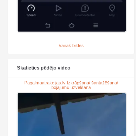
Vairāk bildes
Skatieties pēdējo video
Pagalmaatrakcijas.lv Izkrāpšana/ šantažēšana/
bojājumu uzvelšana