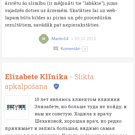
ārstētu šo slimību (ir mēģināti tie "labākie"), jums
vajadzēs doties uz ārzemēm. Skatāties lai uz web-
lapam būtu bildes ar pirms un pēc procedūrām
rezultātiem, savādāk pat nepierakstāties.
Martin14
03.11.2015
M
Komentāri
1
Elizabete Klīnika
- Slikta
apkalpošana
10 лет являюсь клиентом клиники
Элизабете, но больше туда не пойду, и
вам не советую. Ходила к врачу
Шехановой, хорошая врач, но редко
принимает и запись большая, видимо самая