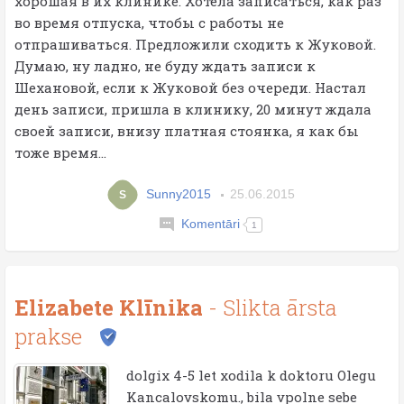
хорошая в их клинике. Хотела записаться, как раз
во время отпуска, чтобы с работы не
отпрашиваться. Предложили сходить к Жуковой.
Думаю, ну ладно, не буду ждать записи к
Шехановой, если к Жуковой без очереди. Настал
день записи, пришла в клинику, 20 минут ждала
своей записи, внизу платная стоянка, я как бы
тоже время...
Sunny2015
25.06.2015
S
Komentāri
1
Elizabete Klīnika
- Slikta ārsta
prakse
dolgix 4-5 let xodila k doktoru Olegu
Kancalovskomu., bila vpolne sebe