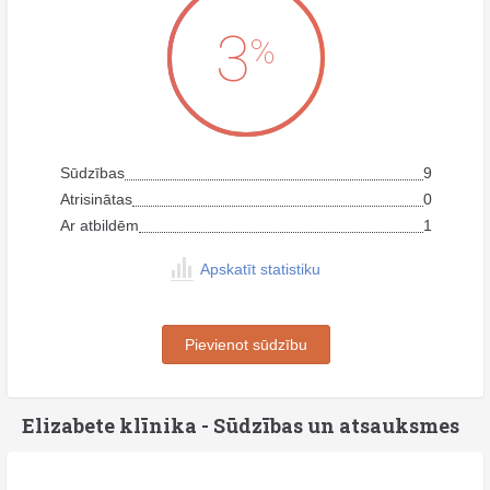
3
%
Sūdzības
9
Atrisinātas
0
Ar atbildēm
1
Apskatīt statistiku
Pievienot sūdzību
Elizabete klīnika - Sūdzības un atsauksmes