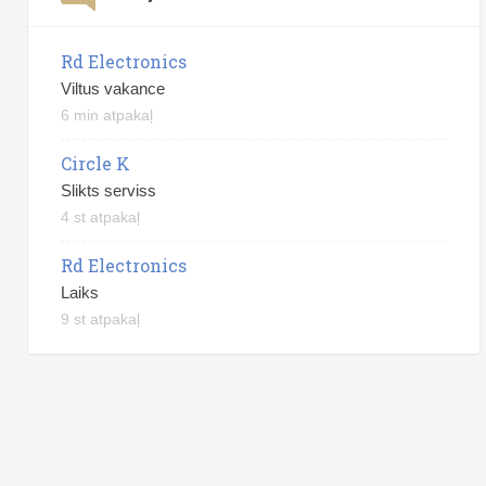
Rd Electronics
Viltus vakance
6 min atpakaļ
Circle K
Slikts serviss
4 st atpakaļ
Rd Electronics
Laiks
9 st atpakaļ