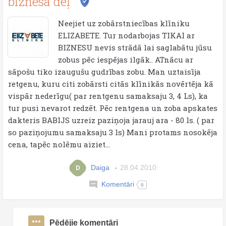
biznesa dēļ
Neejiet uz zobārstniecības klīniku
ELIZABETE. Tur nodarbojas TIKAI ar
BIZNESU nevis strādā lai saglabātu jūsu
zobus pēc iespējas ilgāk.. ATnācu ar
sāpošu tiko izaugušu gudrības zobu. Man uztaisīja
retgenu, kuru citi zobārsti citās klīnikās novērtēja kā
vispār nederīgu( par rentgenu samaksaju 3, 4 Ls), ka
tur pusi nevarot redzēt. Pēc rentgena un zoba apskates
dakteris BABIJS uzreiz paziņoja jarauj ara - 80 ls. ( par
so paziņojumu samaksaju 3 ls) Mani protams nosokēja
cena, tapēc nolēmu aiziet...
Daiga
28.04.2010
D
Komentāri
8
Pēdējie komentāri