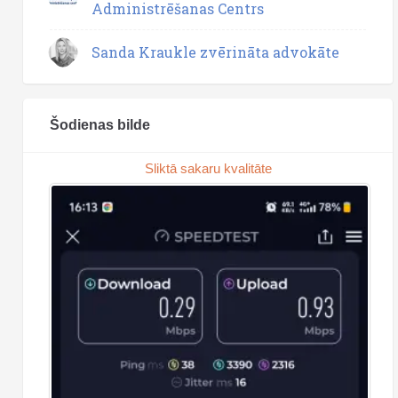
Administrēšanas Centrs
Sanda Kraukle zvērināta advokāte
Šodienas bilde
Sliktā sakaru kvalitāte