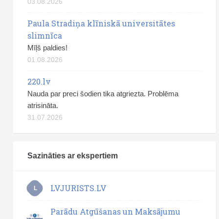
03.08.2026
Paula Stradiņa klīniskā universitātes
slimnīca
Mīļš paldies!
01.08.2026
220.lv
Nauda par preci šodien tika atgriezta. Problēma
atrisināta.
31.07.2026
Sazināties ar ekspertiem
LVJURISTS.LV
L
Parādu Atgūšanas un Maksājumu