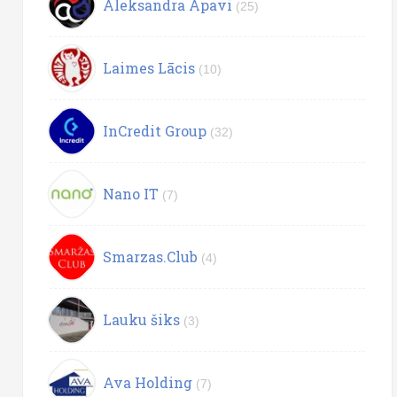
Aleksandra Apavi
(25)
Laimes Lācis
(10)
InCredit Group
(32)
Nano IT
(7)
Smarzas.Club
(4)
Lauku šiks
(3)
Ava Holding
(7)