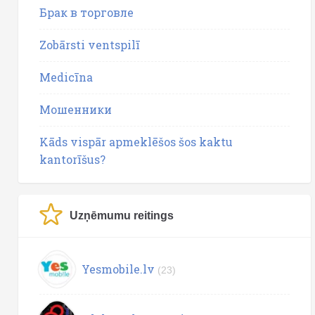
Брак в торговле
Zobārsti ventspilī
Medicīna
Мошенники
Kāds vispār apmeklēšos šos kaktu
kantorīšus?
Uzņēmumu reitings
Yesmobile.lv
(23)