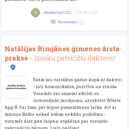
Jekaterina2222
09.04.2026
J
Komentāri
1
Natālijas Rimjānes ģimenes ārsta
prakse
- Izsaku pateicību dakterei!
Esam jau vairākus gadus kopā ar dakteri
- ļoti komunikabla, pozitīva un zinoša.
Vienmēr var saņemt atbildi uz
interesējošo jautājumu, uzrakstot Whats
App'Ā Vai Sms, pat ārpus pieņemšanas laika. Arī ar
masiņu Baibu nekad nebija nekādu problēmu -
vienmēr diez gan laipna, atgādina par tuvojošo
vakcināciju bērnam. Liels paldies!