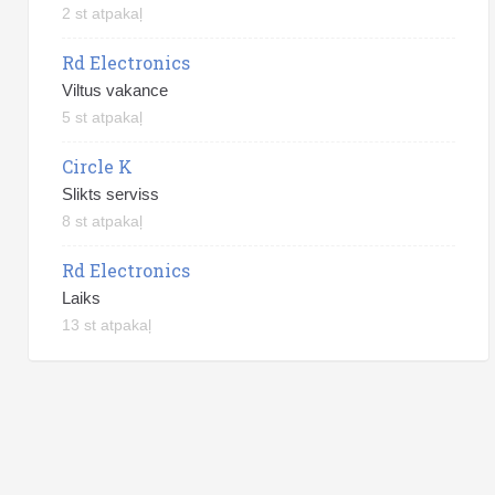
2 st atpakaļ
Rd Electronics
Viltus vakance
5 st atpakaļ
Circle K
Slikts serviss
8 st atpakaļ
Rd Electronics
Laiks
13 st atpakaļ