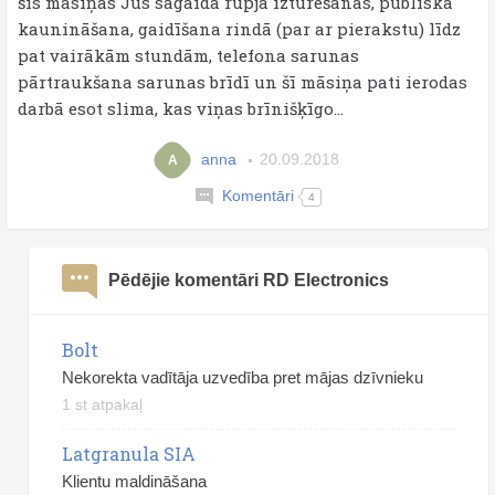
šīs māsiņas Jūs sagaida rupja izturēšanās, publiska
kaunināšana, gaidīšana rindā (par ar pierakstu) līdz
pat vairākām stundām, telefona sarunas
pārtraukšana sarunas brīdī un šī māsiņa pati ierodas
darbā esot slima, kas viņas brīnišķīgo...
anna
20.09.2018
A
Komentāri
4
Pēdējie komentāri RD Electronics
Bolt
Nekorekta vadītāja uzvedība pret mājas dzīvnieku
1 st atpakaļ
Latgranula SIA
Klientu maldināšana