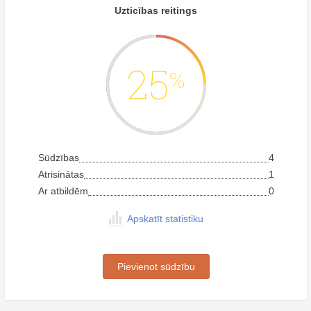
Uzticības reitings
25
%
Sūdzības
4
Atrisinātas
1
Ar atbildēm
0
Apskatīt statistiku
Pievienot sūdzību