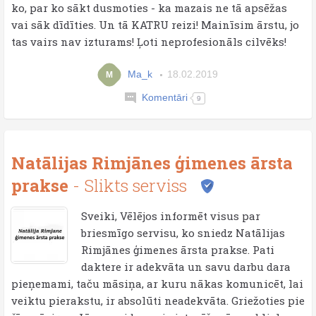
ko, par ko sākt dusmoties - ka mazais ne tā apsēžas
vai sāk dīdīties. Un tā KATRU reizi! Mainīsim ārstu, jo
tas vairs nav izturams! Ļoti neprofesionāls cilvēks!
Ma_k
18.02.2019
M
Komentāri
9
Natālijas Rimjānes ģimenes ārsta
prakse
- Slikts serviss
Sveiki, Vēlējos informēt visus par
briesmīgo servisu, ko sniedz Natālijas
Rimjānes ģimenes ārsta prakse. Pati
daktere ir adekvāta un savu darbu dara
pieņemami, taču māsiņa, ar kuru nākas komunicēt, lai
veiktu pierakstu, ir absolūti neadekvāta. Griežoties pie