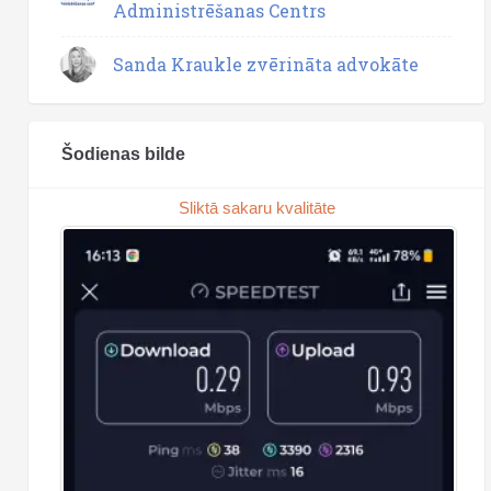
Administrēšanas Centrs
Sanda Kraukle zvērināta advokāte
Šodienas bilde
Sliktā sakaru kvalitāte