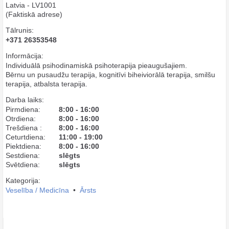
Latvia - LV1001
(Faktiskā adrese)
Tālrunis:
+371 26353548
Informācija:
Individuālā psihodinamiskā psihoterapija pieaugušajiem.
Bērnu un pusaudžu terapija, kognitīvi biheiviorālā terapija, smilšu
terapija, atbalsta terapija.
Darba laiks:
Pirmdiena:
8:00 - 16:00
Otrdiena:
8:00 - 16:00
Trešdiena :
8:00 - 16:00
Ceturtdiena:
11:00 - 19:00
Piektdiena:
8:00 - 16:00
Sestdiena:
slēgts
Svētdiena:
slēgts
Kategorija:
Veselība / Medicīna
•
Ārsts