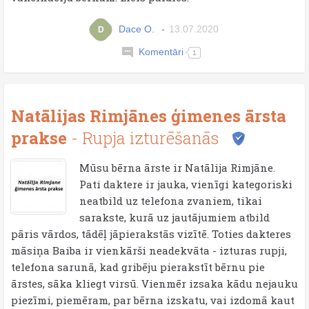
Dace O.
13.07.2020
D
Komentāri
1
Natālijas Rimjānes ģimenes ārsta
prakse
- Rupja izturēšanās
Mūsu bērna ārste ir Natālija Rimjāne.
Pati daktere ir jauka, vienīgi kategoriski
neatbild uz telefona zvaniem, tikai
sarakste, kurā uz jautājumiem atbild
pāris vārdos, tādēļ jāpierakstās vizītē. Toties dakteres
māsiņa Baiba ir vienkārši neadekvāta - izturas rupji,
telefona sarunā, kad gribēju pierakstīt bērnu pie
ārstes, sāka kliegt virsū. Vienmēr izsaka kādu nejauku
piezīmi, piemēram, par bērna izskatu, vai izdomā kaut