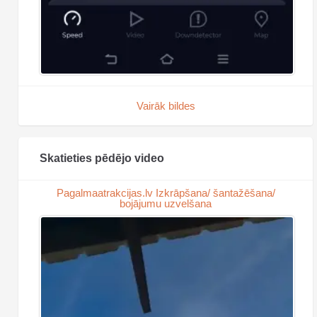
Vairāk bildes
Skatieties pēdējo video
Pagalmaatrakcijas.lv Izkrāpšana/ šantažēšana/
bojājumu uzvelšana