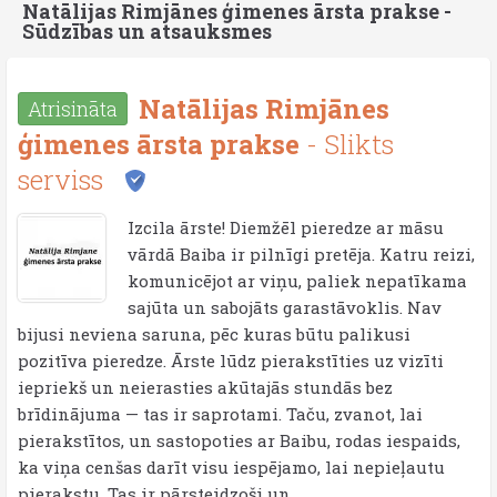
Natālijas Rimjānes ģimenes ārsta prakse -
Sūdzības un atsauksmes
Natālijas Rimjānes
Atrisināta
ģimenes ārsta prakse
- Slikts
serviss
Izcila ārste! Diemžēl pieredze ar māsu
vārdā Baiba ir pilnīgi pretēja. Katru reizi,
komunicējot ar viņu, paliek nepatīkama
sajūta un sabojāts garastāvoklis. Nav
bijusi neviena saruna, pēc kuras būtu palikusi
pozitīva pieredze. Ārste lūdz pierakstīties uz vizīti
iepriekš un neierasties akūtajās stundās bez
brīdinājuma — tas ir saprotami. Taču, zvanot, lai
pierakstītos, un sastopoties ar Baibu, rodas iespaids,
ka viņa cenšas darīt visu iespējamo, lai nepieļautu
pierakstu. Tas ir pārsteidzoši un...