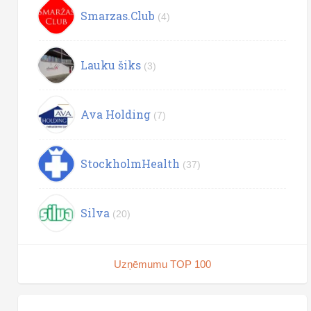
Smarzas.Club
(4)
Lauku šiks
(3)
Ava Holding
(7)
StockholmHealth
(37)
Silva
(20)
Uzņēmumu TOP 100