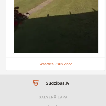
Skatieties visus video
Sudzibas.lv
GALVENĀ LAPA