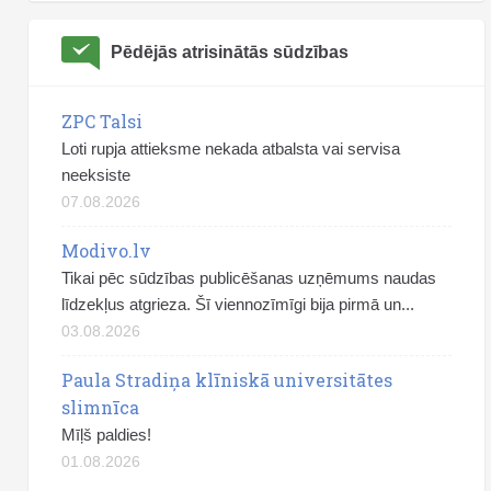
Pēdējās atrisinātās sūdzības
ZPC Talsi
Loti rupja attieksme nekada atbalsta vai servisa
neeksiste
07.08.2026
Modivo.lv
Tikai pēc sūdzības publicēšanas uzņēmums naudas
līdzekļus atgrieza. Šī viennozīmīgi bija pirmā un...
03.08.2026
Paula Stradiņa klīniskā universitātes
slimnīca
Mīļš paldies!
01.08.2026