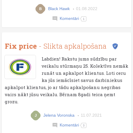
Black Hawk
01.08.2022
B
Komentāri
1
Fix price
- Slikta apkalpošana
Labdien! Rakstu jums sūdzību par
veikalu stūrmaņu 25. Kolektīvs nemāk
runāt un apkalpot klientus. Loti ceru
ka jūs iemācīsiet savus darbiniekus
apkalpot klientus, jo ar tādu apkalpošanu negribas
vairs nākt jūsu veikalu. Bērnam 8gadi teica ņemt
grozu.
Jelena Voronska
11.07.2021
J
Komentāri
3