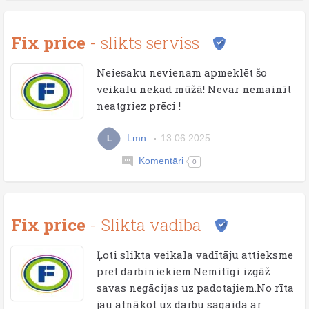
Fix price
- slikts serviss
Neiesaku nevienam apmeklēt šo
veikalu nekad mūžā! Nevar nemainīt
neatgriez prēci !
Lmn
13.06.2025
L
Komentāri
0
Fix price
- Slikta vadība
Ļoti slikta veikala vadītāju attieksme
pret darbiniekiem.Nemitīgi izgāž
savas negācijas uz padotajiem.No rīta
jau atnākot uz darbu sagaida ar