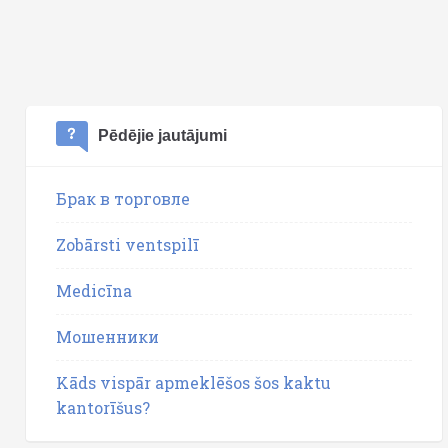
Pēdējie jautājumi
Брак в торговле
Zobārsti ventspilī
Medicīna
Мошенники
Kāds vispār apmeklēšos šos kaktu
kantorīšus?