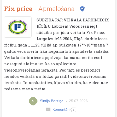
Fix price
- Apmelošana
SŪDZĪBA PAR VEIKALA DARBINIECES
RĪCĪBU Labdien! Vēlos iesniegt
sūdzību par jūsu veikala Fix Price,
Latgales ielā 250A, Rīgā, darbinieces
rīcību. gada ___23. jūlijā ap pulksten 17°°/18°°mana 7
gadus vecā meita tika nepamatoti apsūdzēta zādzībā.
Veikala darbiniece apgalvoja, ka mana meita esot
nozagusi slaimu un ka to apliecinot
videonovērošanas ieraksts. Pēc tam es personīgi
ierados veikalā un lūdzu parādīt videonovērošanas
ierakstu. To noskatoties, kļuva skaidrs, ka video nav
redzama mana meita...
Sintija Bērziņa
25.07.2026
S
Komentāri
1