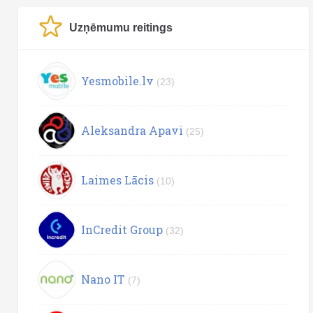
Uzņēmumu reitings
Yesmobile.lv
(23)
Aleksandra Apavi
(25)
Laimes Lācis
(10)
InCredit Group
(32)
Nano IT
(7)