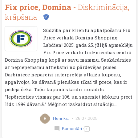
Fix price, Domina
- Diskriminācija,
krāpšana
Sūdzība par klientu apkalpošanu Fix
Price veikalā Domina Shopping
Labdien! 2025. gada 25. jūlijā apmeklēju
Fix Price veikalu tirdzniecības centrā
Domina Shopping kopā ar savu mammu. Saskārāmies
ar nepieņemamu attieksmi no pārdevējas puses.
Darbiniece nepareizi interpretēja atlaižu kuponu,
apgalvojot, ka dāvanā pienākas tikai tā prece, kas ir
pēdējā čekā. Taču kuponā skaidri norādīts:
“Iepērcieties vismaz par 10€, un saņemiet jebkuru preci
līdz 1.99€ dāvanā.” Mēģinot izskaidrot situāciju...
Henriks.
26.07.2025
H
Komentāri
1