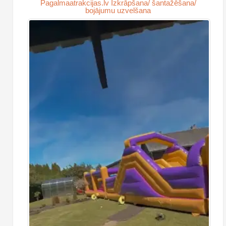
Pagalmaatrakcijas.lv Izkrāpšana/ šantažēšana/
bojājumu uzvelšana