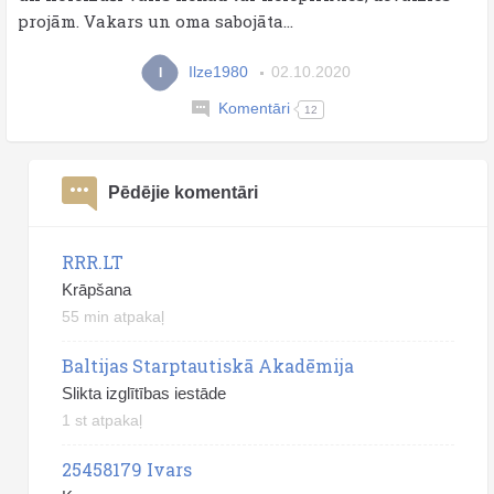
projām. Vakars un oma sabojāta...
Ilze1980
02.10.2020
I
Komentāri
12
Pēdējie komentāri
RRR.LT
Krāpšana
55 min atpakaļ
Baltijas Starptautiskā Akadēmija
Slikta izglītības iestāde
1 st atpakaļ
25458179 Ivars