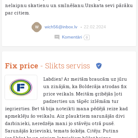
nelaipnu skatienu un smīnēšanu.Uzskata sevi pārāku
par citiem.
wich56@inbox.lv
22.02.2024
W
Komentāri
0
Fix price
- Slikts serviss
Labdien! Ar meitām braucām uz jūru
un zinājām, ka Bolderāja atrodas fix
price veikals. Meitām gribējās ļoti
padzerties un tāpēc izlēmām tur
iegriezties. Bet tā bija noteikti mana pēdējā reize kad
apmeklēju šo veikalu. Aiz plauktiem sarunājās divi
darbinieki, neredzēja mani jo stāvēju otrā pusē.
Sarunājās krieviski, temats šokēja. Citēju: Putins