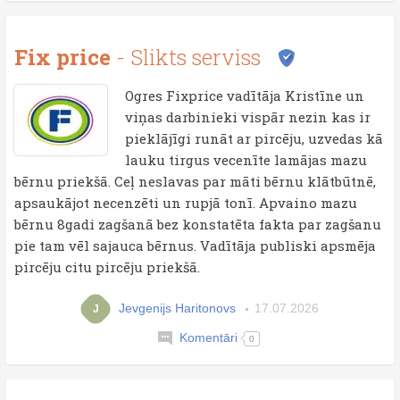
Fix price
- Slikts serviss
Ogres Fixprice vadītāja Kristīne un
viņas darbinieki vispār nezin kas ir
pieklājīgi runāt ar pircēju, uzvedas kā
lauku tirgus vecenīte lamājas mazu
bērnu priekšā. Ceļ neslavas par māti bērnu klātbūtnē,
apsaukājot necenzēti un rupjā tonī. Apvaino mazu
bērnu 8gadi zagšanā bez konstatēta fakta par zagšanu
pie tam vēl sajauca bērnus. Vadītāja publiski apsmēja
pircēju citu pircēju priekšā.
Jevgenijs Haritonovs
17.07.2026
J
Komentāri
0