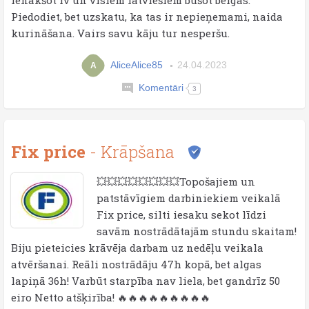
ienākšot lv un visiem latviešiem būšot beigas.
Piedodiet, bet uzskatu, ka tas ir nepieņemami, naida
kurināšana. Vairs savu kāju tur nesperšu.
AliceAlice85
24.04.2023
A
Komentāri
3
Fix price
- Krāpšana
💥💥💥💥💥💥💥💥Topošajiem un
patstāvīgiem darbiniekiem veikalā
Fix price, silti iesaku sekot līdzi
savām nostrādātajām stundu skaitam!
Biju pieteicies krāvēja darbam uz nedēļu veikala
atvēršanai. Reāli nostrādāju 47h kopā, bet algas
lapiņā 36h! Varbūt starpība nav liela, bet gandrīz 50
eiro Netto atšķirība! 🔥🔥🔥🔥🔥🔥🔥🔥🔥