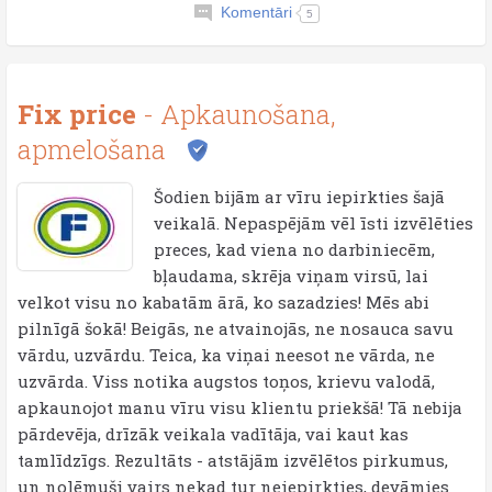
Komentāri
5
Fix price
- Apkaunošana,
apmelošana
Šodien bijām ar vīru iepirkties šajā
veikalā. Nepaspējām vēl īsti izvēlēties
preces, kad viena no darbiniecēm,
bļaudama, skrēja viņam virsū, lai
velkot visu no kabatām ārā, ko sazadzies! Mēs abi
pilnīgā šokā! Beigās, ne atvainojās, ne nosauca savu
vārdu, uzvārdu. Teica, ka viņai neesot ne vārda, ne
uzvārda. Viss notika augstos toņos, krievu valodā,
apkaunojot manu vīru visu klientu priekšā! Tā nebija
pārdevēja, drīzāk veikala vadītāja, vai kaut kas
tamlīdzīgs. Rezultāts - atstājām izvēlētos pirkumus,
un nolēmuši vairs nekad tur neiepirkties, devāmies