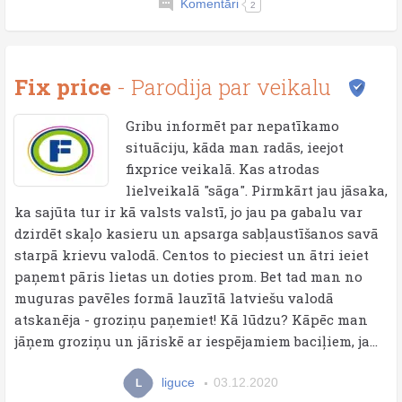
Komentāri
2
Fix price
- Parodija par veikalu
Gribu informēt par nepatīkamo
situāciju, kāda man radās, ieejot
fixprice veikalā. Kas atrodas
lielveikalā "sāga". Pirmkārt jau jāsaka,
ka sajūta tur ir kā valsts valstī, jo jau pa gabalu var
dzirdēt skaļo kasieru un apsarga sabļaustīšanos savā
starpā krievu valodā. Centos to pieciest un ātri ieiet
paņemt pāris lietas un doties prom. Bet tad man no
muguras pavēles formā lauzītā latviešu valodā
atskanēja - groziņu paņemiet! Kā lūdzu? Kāpēc man
jāņem groziņu un jāriskē ar iespējamiem baciļiem, ja...
liguce
03.12.2020
L