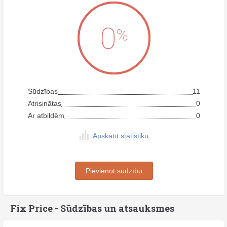
0
%
Sūdzības
11
Atrisinātas
0
Ar atbildēm
0
Apskatīt statistiku
Pievienot sūdzību
Fix Price - Sūdzības un atsauksmes