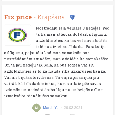
Fix price
- Krāpšana
Nostrādāju šajā veikalā 3 nedēļas. Pēc
tā kā man atteicās dot darba līgumu,
aizbildinoties ka tas vēl nav atsūtīts,
izlēmu aiziet no šī darba. Parakstīju
atlūgumu, pajautāju kad man samaksās par
nostrādātajām stundām, man atbildēja ka samaksāšot.
Un tā jau nēdēļu tik Sola, ka būs šodien vai rīt,
aizbildinoties ar to ka nauda itkā uzkārusies bankā.
Vai arī bijušas brīvdienas. Tā viņi apmānījuši jau
vairāk kā trīs darbiniekus, kurus atlaiž pēc savas
izdomās un nedodot darba līgumu un beigās arī ne
izmaksājot pienākušas samaksu.
March Yo
26.02.2021
M