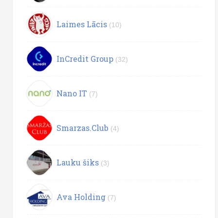
Laimes Lācis
(10)
InCredit Group
(32)
Nano IT
(7)
Smarzas.Club
(4)
Lauku šiks
(3)
Ava Holding
(7)