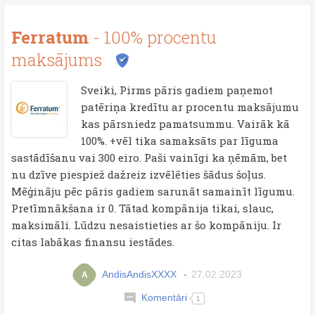
Ferratum
- 100% procentu
maksājums
Sveiki, Pirms pāris gadiem paņemot
patēriņa kredītu ar procentu maksājumu
kas pārsniedz pamatsummu. Vairāk kā
100%. +vēl tika samaksāts par līguma
sastādīšanu vai 300 eiro. Paši vainīgi ka ņēmām, bet
nu dzīve piespiež dažreiz izvēlēties šādus šoļus.
Mēģināju pēc pāris gadiem sarunāt samainīt līgumu.
Pretīmnākšana ir 0. Tātad kompānija tikai, slauc,
maksimāli. Lūdzu nesaistieties ar šo kompāniju. Ir
citas labākas finansu iestādes.
AndisAndisXXXX
27.02.2023
A
Komentāri
1