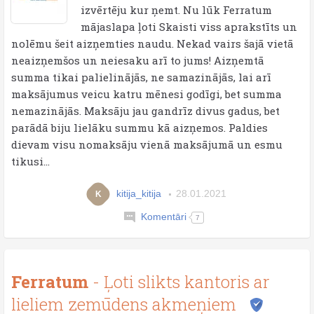
izvērtēju kur ņemt. Nu lūk Ferratum
mājaslapa ļoti Skaisti viss aprakstīts un
nolēmu šeit aizņemties naudu. Nekad vairs šajā vietā
neaizņemšos un neiesaku arī to jums! Aizņemtā
summa tikai palielinājās, ne samazinājās, lai arī
maksājumus veicu katru mēnesi godīgi, bet summa
nemazinājās. Maksāju jau gandrīz divus gadus, bet
parādā biju lielāku summu kā aizņemos. Paldies
dievam visu nomaksāju vienā maksājumā un esmu
tikusi...
kitija_kitija
28.01.2021
K
Komentāri
7
Ferratum
- Ļoti slikts kantoris ar
lieliem zemūdens akmeņiem