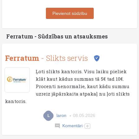
Pievienot sūdzību
Ferratum - Sūdzības un atsauksmes
Ferratum
- Slikts servis
Ļoti slikts kantoris. Visu laiku pieliek
klāt kaut kādus summas tā 5€ tad 10€.
Procenti nenormalie, kaut kādu summu
uzreiz jāpārskaita atpakaļ nu ļoti slikts
kantoris.
laron
08.05.2026
L
Komentāri
0