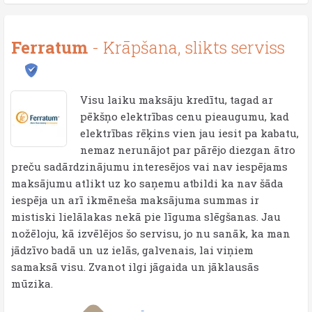
Ferratum
- Krāpšana, slikts serviss
Visu laiku maksāju kredītu, tagad ar
pēkšņo elektrības cenu pieaugumu, kad
elektrības rēķins vien jau iesit pa kabatu,
nemaz nerunājot par pārējo diezgan ātro
preču sadārdzinājumu interesējos vai nav iespējams
maksājumu atlikt uz ko saņemu atbildi ka nav šāda
iespēja un arī ikmēneša maksājuma summas ir
mistiski lielālakas nekā pie līguma slēgšanas. Jau
nožēloju, kā izvēlējos šo servisu, jo nu sanāk, ka man
jādzīvo badā un uz ielās, galvenais, lai viņiem
samaksā visu. Zvanot ilgi jāgaida un jāklausās
mūzika.