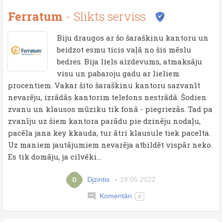
Ferratum
- Slikts serviss
Biju draugos ar šo šaraškinu kantoru un
beidzot esmu ticis vaļā no šis mēslu
bedres. Bija liels aizdevums, atmaksāju
visu un pabaroju gadu ar lieliem
procentiem. Vakar šito šaraškinu kantoru sazvanīt
nevarēju, izrādās kantorim telefons nestrādā. Šodien
zvanu un klausos mūziku tik fonā - piegriezās. Tad pa
zvanīju uz šiem kantora parādu pie dzinēju nodaļu,
pacēla jana key kkauda, tur ātri klausule tiek pacelta.
Uz maniem jautājumiem nevarēja atbildēt vispār neko.
Es tik domāju, ja cilvēki...
Djzintis
19.05.2022
D
Komentāri
0