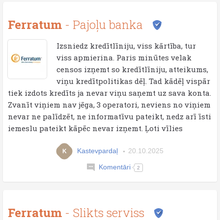
Ferratum
- Pajoļu banka
Izsniedz kredītlīniju, viss kārtība, tur
viss apmierina. Paris minūtes velak
censos izņemt so kredītlīniju, atteikums,
viņu kredītpolitikas dēļ. Tad kādēļ vispār
tiek izdots kredīts ja nevar viņu saņemt uz sava konta.
Zvanīt viņiem nav jēga, 3 operatori, neviens no viņiem
nevar ne palīdzēt, ne informatīvu pateikt, nedz arī īsti
iemeslu pateikt kāpēc nevar izņemt. Ļoti vīlies
Kastevpardaļ
20.10.2025
K
Komentāri
2
Ferratum
- Slikts serviss