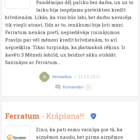
Pandēmijas dēļ paliku bez darba, un uz to
laiku bija iespējams pieteikties kredīt
brīvdienām. Likās, ka viss būs labi, bet darbu nevarēja
tik viegli atrast, līdz ar to, ienākumi bija ļoti mazi.
Ferratum nenāca pretī, nepiedāvāja risinājumus.
Prasīju par vēl mēnesi kredīt brīvdienām, to arī
nepiešķīra. Tikai turpināja, ka jāatmaksā rēķins. Ir
kavēti 3 Mēneši šobrīd, un beidzot sāku strādāt.
Sazinājos ar Ferratum...
Annaelisa
11.02.2021
A
Komentāri
5
Ferratum
- Krāpšana!!!
Zinu, ka pati esmu vainīga pie tā, ka
aizņēmos naudu, bet pirms aizņēmos