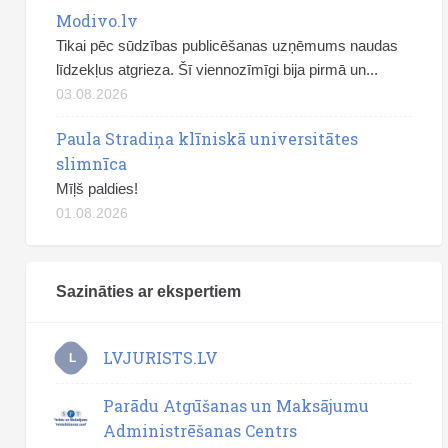
Modivo.lv
Tikai pēc sūdzības publicēšanas uzņēmums naudas
līdzekļus atgrieza. Šī viennozīmīgi bija pirmā un...
03.08.2026
Paula Stradiņa klīniskā universitātes
slimnīca
Mīļš paldies!
01.08.2026
Sazināties ar ekspertiem
LVJURISTS.LV
L
Parādu Atgūšanas un Maksājumu
Administrēšanas Centrs