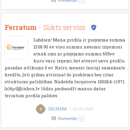
Komentāri
7
Ferratum
- Slikts serviss
Labdien! Mana profila ir piejejema summa
2108.90 ev visu summu neesmu izņemusi
atnak sms ar piejejamo summu 655ev
kuru varu izņemt, bet atverot savu profilu
paradas atlikums 0 ev. Katru menesi laicigi samaksats
kredīts, ļoti gribas atrisinat šo problemu bez citas
strukturas palidzības. Nadežda čerņecova 180264-11971
[slēpt]@inbox.lv lūdzu parbaudīt manus datus
ferratum profila paldies
29131568
23.01.2024
2
Komentāri
0