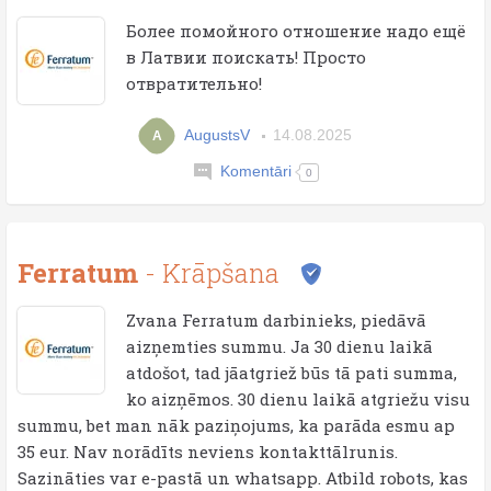
Более помойного отношение надо ещё
в Латвии поискать! Просто
отвратительно!
AugustsV
14.08.2025
A
Komentāri
0
Ferratum
- Krāpšana
Zvana Ferratum darbinieks, piedāvā
aizņemties summu. Ja 30 dienu laikā
atdošot, tad jāatgriež būs tā pati summa,
ko aizņēmos. 30 dienu laikā atgriežu visu
summu, bet man nāk paziņojums, ka parāda esmu ap
35 eur. Nav norādīts neviens kontakttālrunis.
Sazināties var e-pastā un whatsapp. Atbild robots, kas