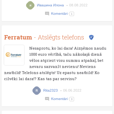
Ивашина Илона
08.08.2022
и
Komentāri
1
Ferratum
- Atslēgts telefons
Nesaprotu, ko lai dara! Aizņēmos naudu
1000 euro vērtībā, taču nākošajā dienā
vēlos atgriezt visu summu atpakaļ, bet
nevaru sazvanīt nevienu! Neviens
neatbild! Telefons atslēgts! Uz epastu neatbild! Ko
cilvēki lai dara!? Kas tas par servisu?
Rita2323
06.06.2022
R
Komentāri
3