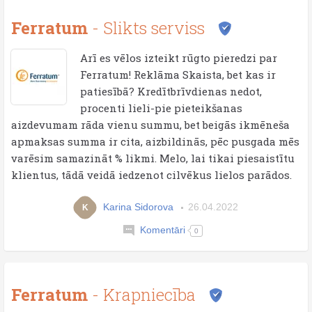
Ferratum
- Slikts serviss
Arī es vēlos izteikt rūgto pieredzi par
Ferratum! Reklāma Skaista, bet kas ir
patiesībā? Kredītbrīvdienas nedot,
procenti lieli-pie pieteikšanas
aizdevumam rāda vienu summu, bet beigās ikmēneša
apmaksas summa ir cita, aizbildinās, pēc pusgada mēs
varēsim samazināt % likmi. Melo, lai tikai piesaistītu
klientus, tādā veidā iedzenot cilvēkus lielos parādos.
Karina Sidorova
26.04.2022
K
Komentāri
0
Ferratum
- Krapniecība