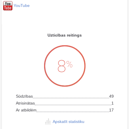
YouTube
Uzticības reitings
8
%
Sūdzības
49
Atrisinātas
1
Ar atbildēm
17
Apskatīt statistiku