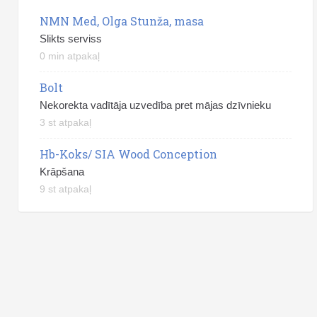
NMN Med, Olga Stunža, masa
Slikts serviss
0 min atpakaļ
Bolt
Nekorekta vadītāja uzvedība pret mājas dzīvnieku
3 st atpakaļ
Hb-Koks/ SIA Wood Conception
Krāpšana
9 st atpakaļ