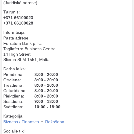
(Juridiskā adrese)
Tālrunis:
+371 66100023
+371 66100028
Informācija:
Pasta adrese
Ferratum Bank p.l.c.
Tagliaferro Business Centre
14 High Street
Sliema SLM 1551, Malta
Darba laiks:
Pirmdiena:
8:00 - 20:00
Otrdiena:
8:00 - 20:00
Trešdiena :
8:00 - 20:00
Ceturtdiena:
8:00 - 20:00
Piektdiena:
8:00 - 20:00
Sestdiena:
9:00 - 18:00
Svētdiena:
10:00 - 18:00
Kategorija:
Bizness / Finanses
•
Ražošana
Sociālie tīkli: