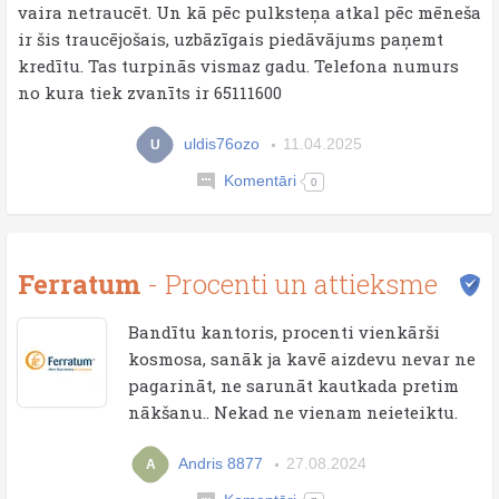
vaira netraucēt. Un kā pēc pulksteņa atkal pēc mēneša
ir šis traucējošais, uzbāzīgais piedāvājums paņemt
kredītu. Tas turpinās vismaz gadu. Telefona numurs
no kura tiek zvanīts ir 65111600
uldis76ozo
11.04.2025
U
Komentāri
0
Ferratum
- Procenti un attieksme
Bandītu kantoris, procenti vienkārši
kosmosa, sanāk ja kavē aizdevu nevar ne
pagarināt, ne sarunāt kautkada pretim
nākšanu.. Nekad ne vienam neieteiktu.
Andris 8877
27.08.2024
A