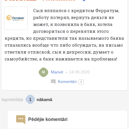
Сын вляпался с кредитом Ферратум,
работу потерял, вернуть деньги не
может, я позвонила в банк, хотела
договориться о перенятии этого
кредита, но представители так называемого банка
отказались вообще что либо обсуждать, на письмо
ответили отпиской, сын в депрессии, думает о
самоубийстве, а банк наживается на проблемах!
Marivit
14.09.2020
M
Komentāri
5
1
iepriekšējā
nākamā
Pēdējie komentāri