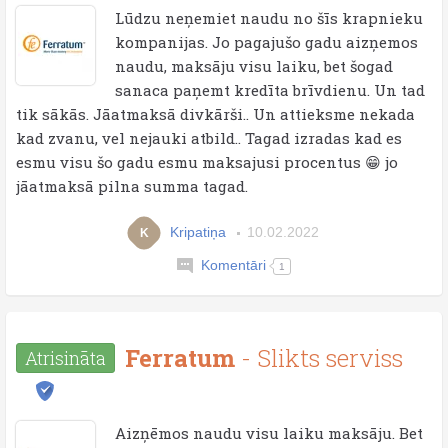
Lūdzu neņemiet naudu no šīs krapnieku
kompanijas. Jo pagajušo gadu aizņemos
naudu, maksāju visu laiku, bet šogad
sanaca paņemt kredīta brīvdienu. Un tad
tik sākās. Jāatmaksā divkārši.. Un attieksme nekada
kad zvanu, vel nejauki atbild.. Tagad izradas kad es
esmu visu šo gadu esmu maksajusi procentus 😁 jo
jāatmaksā pilna summa tagad.
Kripatiņa
10.02.2022
K
Komentāri
1
Ferratum
- Slikts serviss
Atrisināta
Aizņēmos naudu visu laiku maksāju. Bet