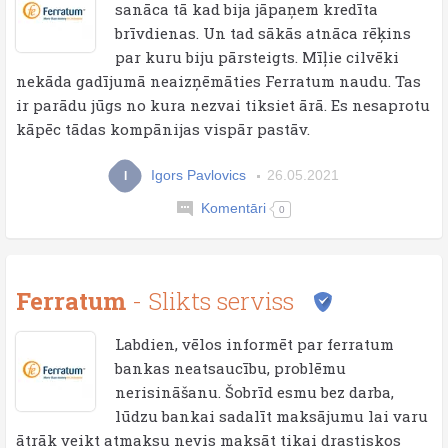
sanāca tā kad bija jāpaņem kredīta
brīvdienas. Un tad sākās atnāca rēķins
par kuru biju pārsteigts. Mīļie cilvēki
nekāda gadījumā neaizņēmāties Ferratum naudu. Tas
ir parādu jūgs no kura nezvai tiksiet ārā. Es nesaprotu
kāpēc tādas kompānijas vispār pastāv.
Igors Pavlovics
26.05.2021
I
Komentāri
0
Ferratum
- Slikts serviss
Labdien, vēlos informēt par ferratum
bankas neatsaucību, problēmu
nerisināšanu. Šobrīd esmu bez darba,
lūdzu bankai sadalīt maksājumu lai varu
ātrāk veikt atmaksu nevis maksāt tikai drastiskos