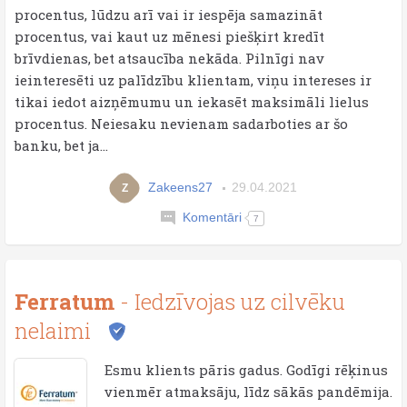
procentus, lūdzu arī vai ir iespēja samazināt
procentus, vai kaut uz mēnesi piešķirt kredīt
brīvdienas, bet atsaucība nekāda. Pilnīgi nav
ieinteresēti uz palīdzību klientam, viņu intereses ir
tikai iedot aizņēmumu un iekasēt maksimāli lielus
procentus. Neiesaku nevienam sadarboties ar šo
banku, bet ja...
Zakeens27
29.04.2021
Z
Komentāri
7
Ferratum
- Iedzīvojas uz cilvēku
nelaimi
Esmu klients pāris gadus. Godīgi rēķinus
vienmēr atmaksāju, līdz sākās pandēmija.