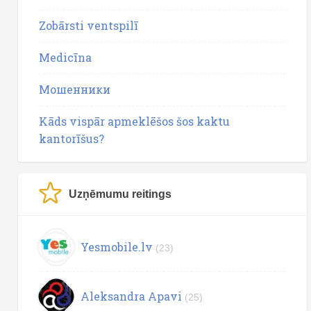
Zobārsti ventspilī
Medicīna
Мошенники
Kāds vispār apmeklēšos šos kaktu
kantorīšus?
Uzņēmumu reitings
Yesmobile.lv
(23)
Aleksandra Apavi
(25)