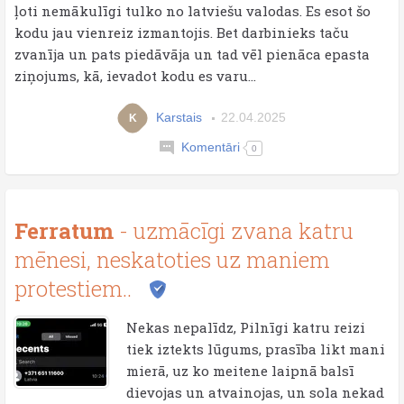
ļoti nemākulīgi tulko no latviešu valodas. Es esot šo
kodu jau vienreiz izmantojis. Bet darbinieks taču
zvanīja un pats piedāvāja un tad vēl pienāca epasta
ziņojums, kā, ievadot kodu es varu...
Karstais
22.04.2025
K
Komentāri
0
Ferratum
- uzmācīgi zvana katru
mēnesi, neskatoties uz maniem
protestiem..
Nekas nepalīdz, Pilnīgi katru reizi
tiek iztekts lūgums, prasība likt mani
mierā, uz ko meitene laipnā balsī
dievojas un atvainojas, un sola nekad