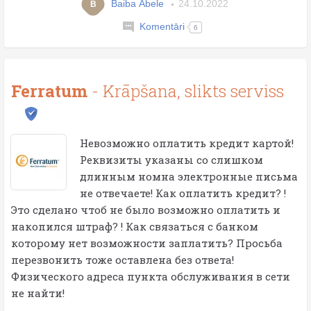
Baiba Ābele
24.10.2022
B
Komentāri
6
Ferratum
- Krāpšana, slikts serviss
Невозможно оплатить кредит картой!
Реквизиты указаны со слишком
длинным номна электронные письма
не отвечаете! Как оплатить кредит? !
Это сделано чтоб не было возможно оплатить и
накопился штраф? ! Как связаться с банком
которому нет возможности заплатить? Просьба
перезвонить тоже оставлена без ответа!
Физического адреса пункта обслуживания в сети
не найти!