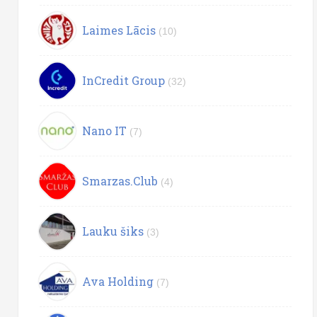
Laimes Lācis
(10)
InCredit Group
(32)
Nano IT
(7)
Smarzas.Club
(4)
Lauku šiks
(3)
Ava Holding
(7)