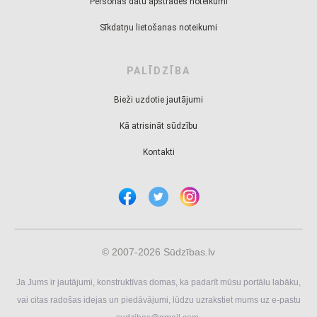
Personas datu apstrādes noteikumi
Sīkdatņu lietošanas noteikumi
PALĪDZĪBA
Bieži uzdotie jautājumi
Kā atrisināt sūdzību
Kontakti
© 2007-2026 Sūdzības.lv
Ja Jums ir jautājumi, konstruktīvas domas, ka padarīt mūsu portālu labāku,
vai citas radošas idejas un piedāvājumi, lūdzu uzrakstiet mums uz e-pastu