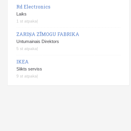
Rd Electronics
Laiks
1 st atpakaļ
ZARIŅA ZĪMOGU FABRIKA
Untumainais Direktors
5 st atpakaļ
IKEA
Slikts serviss
9 st atpakaļ