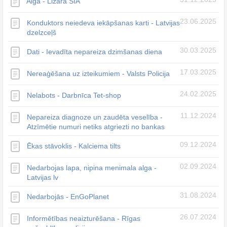
Alga - Lizara SIA
23.06.2025
Konduktors neiedeva iekāpšanas karti - Latvijas
dzelzceļš
30.03.2025
Dati - Ievadīta nepareiza dzimšanas diena
17.03.2025
Nereaģēšana uz izteikumiem - Valsts Policija
24.02.2025
Nelabots - Darbnīca Tet-shop
11.12.2024
Nepareiza diagnoze un zaudēta veselība -
Atzīmētie numuri netiks atgriezti no bankas
09.12.2024
Ēkas stāvoklis - Kalciema tilts
02.09.2024
Nedarbojas lapa, nipina menimala alga -
Latvijas lv
31.08.2024
Nedarbojās - EnGoPlanet
26.07.2024
Informētības neaizturēšana - Rīgas