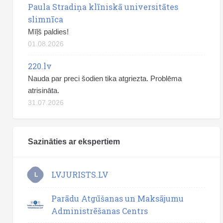
Paula Stradiņa klīniskā universitātes
slimnīca
Mīļš paldies!
01.08.2026
220.lv
Nauda par preci šodien tika atgriezta. Problēma
atrisināta.
31.07.2026
Sazināties ar ekspertiem
LVJURISTS.LV
L
Parādu Atgūšanas un Maksājumu
Administrēšanas Centrs