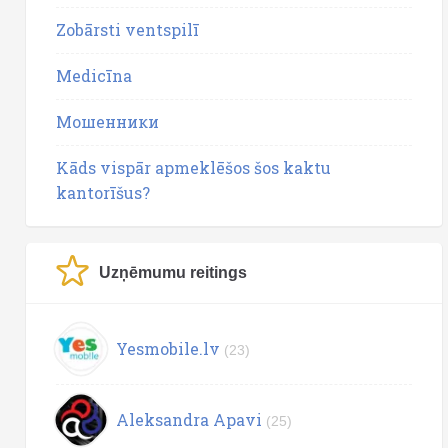
Zobārsti ventspilī
Medicīna
Мошенники
Kāds vispār apmeklēšos šos kaktu
kantorīšus?
Uzņēmumu reitings
Yesmobile.lv
(23)
Aleksandra Apavi
(25)