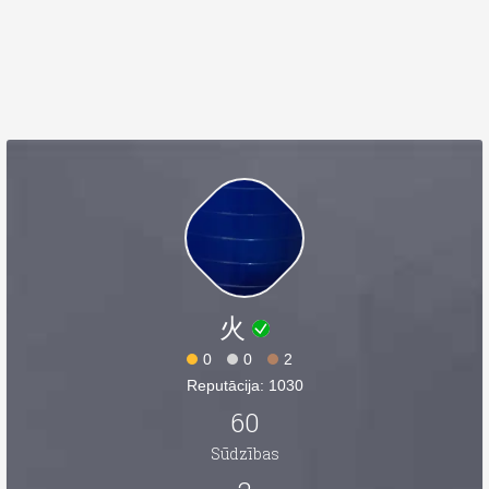
火
0
0
2
Reputācija: 1030
60
Sūdzības