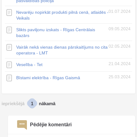
pašvaldības policija
01.07.2024
Nevarēju nopirkāt produkti pilnā cenā, atlaidēs -
Veikals
09.05.2024
Slikts paviljonu izskats - Rīgas Centrālais
bazārs
02.05.2024
Vairāk nekā vienas dienas pārskaitījums no cita
operatora - LMT
21.04.2024
Veselība - Tet
25.03.2024
Bīstami elektrība - Rīgas Gaismā
1
iepriekšējā
nākamā
Pēdējie komentāri