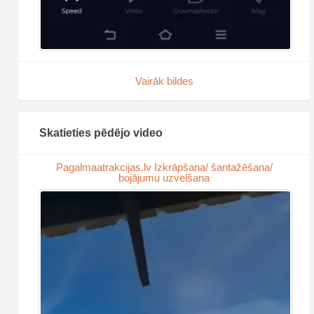
Vairāk bildes
Skatieties pēdējo video
Pagalmaatrakcijas.lv Izkrāpšana/ šantažēšana/
bojājumu uzvelšana