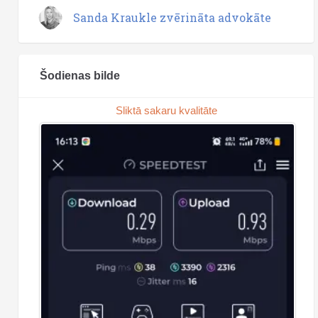
Sanda Kraukle zvērināta advokāte
Šodienas bilde
Sliktā sakaru kvalitāte