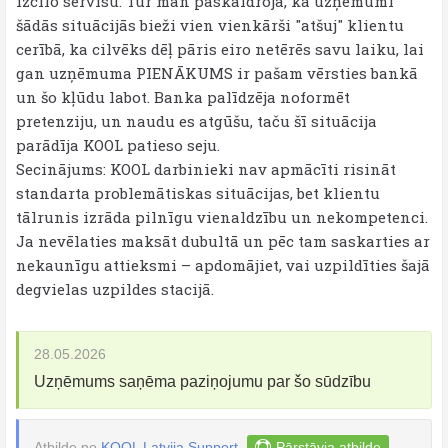
izcilo servisu. Tur man paskaidroja, ka uzņēmumi
šādās situācijās bieži vien vienkārši "atšuj" klientu
cerībā, ka cilvēks dēļ pāris eiro netērēs savu laiku, lai
gan uzņēmuma PIENĀKUMS ir pašam vērsties bankā
un šo kļūdu labot. Banka palīdzēja noformēt
pretenziju, un naudu es atgūšu, taču šī situācija
parādīja KOOL patieso seju.
​Secinājums: KOOL darbinieki nav apmācīti risināt
standarta problemātiskas situācijas, bet klientu
tālrunis izrāda pilnīgu vienaldzību un nekompetenci.
Ja nevēlaties maksāt dubultā un pēc tam saskarties ar
nekaunīgu attieksmi – apdomājiet, vai uzpildīties šajā
degvielas uzpildes stacijā.
28.05.2026
Uzņēmums saņēma paziņojumu par šo sūdzību
Atbilde no
KOOL Latvija Support
Pārstāvja atbilde