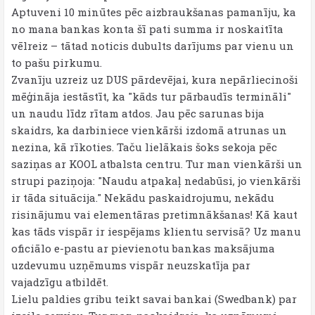
Aptuveni 10 minūtes pēc aizbraukšanas pamanīju, ka
no mana bankas konta šī pati summa ir noskaitīta
vēlreiz – tātad noticis dubults darījums par vienu un
to pašu pirkumu.
​Zvanīju uzreiz uz DUS pārdevējai, kura nepārliecinoši
mēģināja iestāstīt, ka "kāds tur pārbaudīs termināli"
un naudu līdz rītam atdos. Jau pēc sarunas bija
skaidrs, ka darbiniece vienkārši izdomā atrunas un
nezina, kā rīkoties. Taču lielākais šoks sekoja pēc
saziņas ar KOOL atbalsta centru. Tur man vienkārši un
strupi paziņoja: "Naudu atpakaļ nedabūsi, jo vienkārši
ir tāda situācija." Nekādu paskaidrojumu, nekādu
risinājumu vai elementāras pretimnākšanas! Kā kaut
kas tāds vispār ir iespējams klientu servisā? Uz manu
oficiālo e-pastu ar pievienotu bankas maksājuma
uzdevumu uzņēmums vispār neuzskatīja par
vajadzīgu atbildēt.
​Lielu paldies gribu teikt savai bankai (Swedbank) par