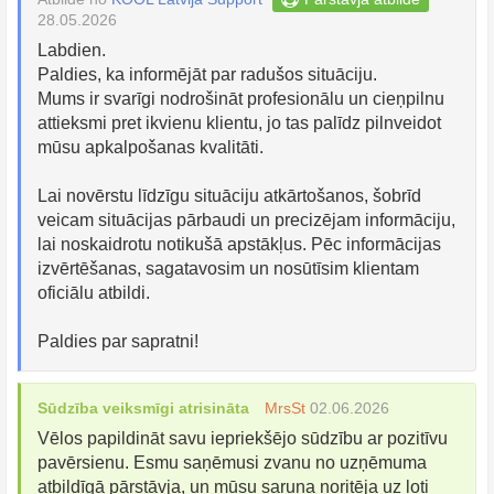
28.05.2026
Labdien.
Paldies, ka informējāt par radušos situāciju.
Mums ir svarīgi nodrošināt profesionālu un cieņpilnu
attieksmi pret ikvienu klientu, jo tas palīdz pilnveidot
mūsu apkalpošanas kvalitāti.
Lai novērstu līdzīgu situāciju atkārtošanos, šobrīd
veicam situācijas pārbaudi un precizējam informāciju,
lai noskaidrotu notikušā apstākļus. Pēc informācijas
izvērtēšanas, sagatavosim un nosūtīsim klientam
oficiālu atbildi.
Paldies par sapratni!
Sūdzība veiksmīgi atrisināta
MrsSt
02.06.2026
Vēlos papildināt savu iepriekšējo sūdzību ar pozitīvu
pavērsienu. Esmu saņēmusi zvanu no uzņēmuma
atbildīgā pārstāvja, un mūsu saruna noritēja uz ļoti