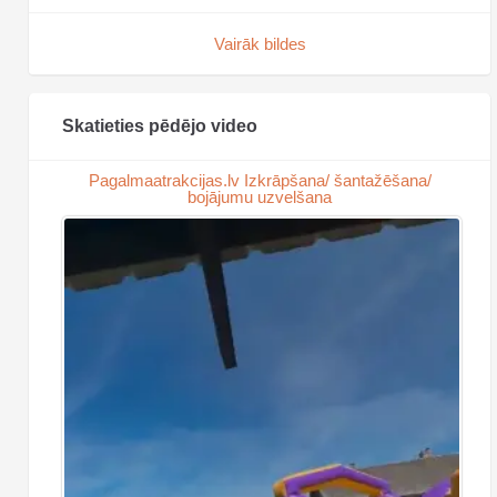
Vairāk bildes
Skatieties pēdējo video
Pagalmaatrakcijas.lv Izkrāpšana/ šantažēšana/
bojājumu uzvelšana