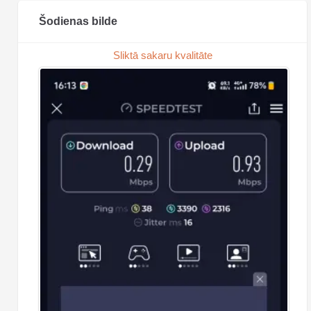
Šodienas bilde
Sliktā sakaru kvalitāte