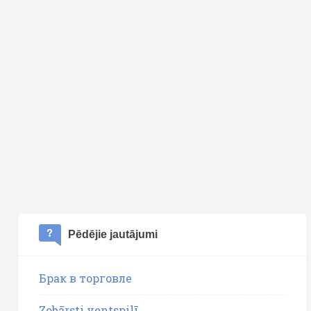
Pēdējie jautājumi
Брак в торговле
Zobārsti ventspilī