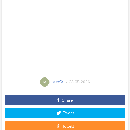
MrsSt
28.05.2026
M
Share
Tweet
Ieteikt