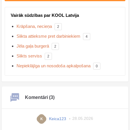
Vairāk sūdzības par KOOL Latvija
Krāpšana, necieņa
2
Slikta attieksme pret darbiniekiem
4
Jēla gaļa burgerā
2
Slikts serviss
2
Nepieklājīga un nosodoša apkalpošana
0
Komentāri (3)
Keica123
28.05.2026
K