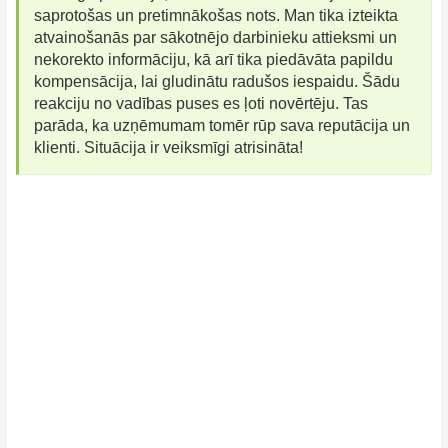
saprotošas un pretimnākošas nots. Man tika izteikta
atvainošanās par sākotnējo darbinieku attieksmi un
nekorekto informāciju, kā arī tika piedāvāta papildu
kompensācija, lai gludinātu radušos iespaidu. Šādu
reakciju no vadības puses es ļoti novērtēju. Tas
parāda, ka uzņēmumam tomēr rūp sava reputācija un
klienti. Situācija ir veiksmīgi atrisināta!