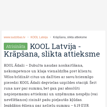
www.sudzibas.lv
KOOL Latvija
Krāpšana, slikta attieksme
KOOL Latvija
-
Atrisināta
Krāpšana, slikta attieksme
KOOL Ādaži – Dubulta naudas noskaitīšana,
nekompetence un klaja vienaldzība pret klientu.
​Vēlos brīdināt citus un dalīties ar savu briesmīgo
pieredzi KOOL Ādaži degvielas uzpildes stacijā. Šeit
runa nav par summu, bet gan par absolūti
nepieņemamu attieksmi un uzņēmuma nespēju (vai
nevēlēšanos) risināt pašu pieļautās kļūdas.
​Iegādājos ēdienu par nelielu summu – 6.19 EUR.