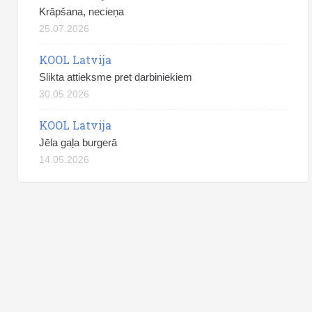
Krāpšana, necieņa
25.07.2026
KOOL Latvija
Slikta attieksme pret darbiniekiem
30.05.2026
KOOL Latvija
Jēla gaļa burgerā
14.05.2026