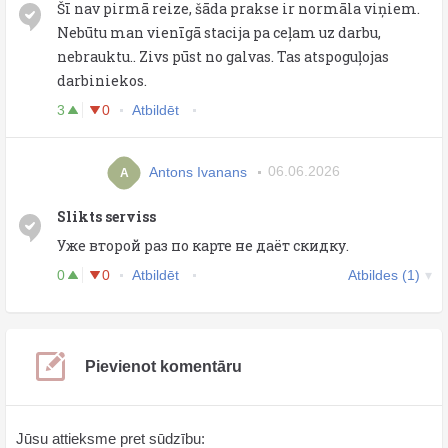
Šī nav pirmā reize, šāda prakse ir normāla viņiem.
Nebūtu man vienīgā stacija pa ceļam uz darbu,
nebrauktu.. Zivs pūst no galvas. Tas atspoguļojas
darbiniekos.
3
0
Atbildēt
Antons Ivanans
06.06.2026
A
Slikts serviss
Уже второй раз по карте не даёт скидку.
0
0
Atbildēt
Atbildes (1)
Pievienot komentāru
Jūsu attieksme pret sūdzību: