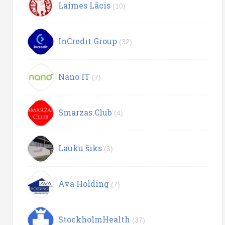
Laimes Lācis
(10)
InCredit Group
(32)
Nano IT
(7)
Smarzas.Club
(4)
Lauku šiks
(3)
Ava Holding
(7)
StockholmHealth
(37)