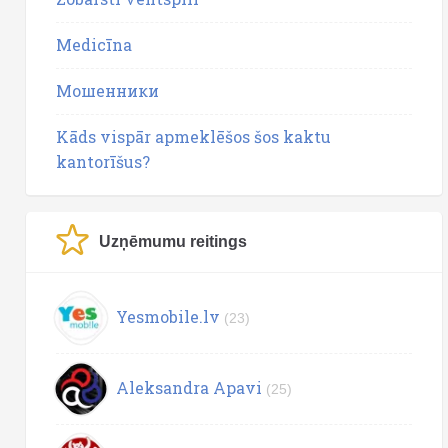
Medicīna
Мошенники
Kāds vispār apmeklēšos šos kaktu
kantorīšus?
Uzņēmumu reitings
Yesmobile.lv
(23)
Aleksandra Apavi
(25)