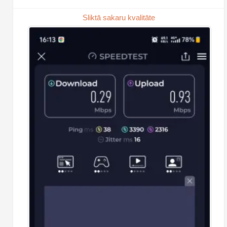
Sliktā sakaru kvalitāte