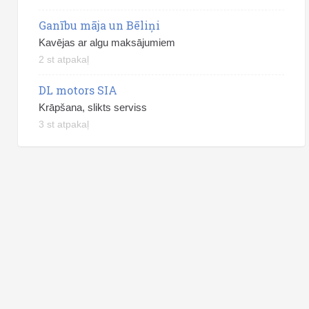
Ganību māja un Bēliņi
Kavējas ar algu maksājumiem
2 st atpakaļ
DL motors SIA
Krāpšana, slikts serviss
3 st atpakaļ