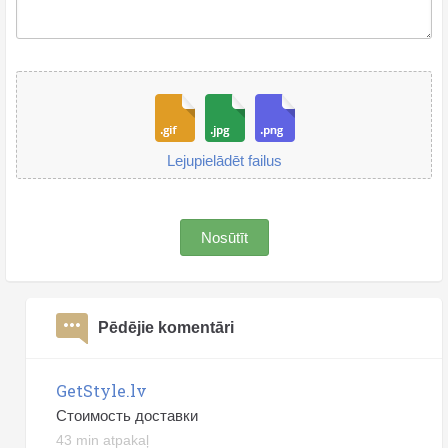
Lejupielādēt failus
Nosūtīt
Pēdējie komentāri
GetStyle.lv
Стоимость доставки
43 min atpakaļ