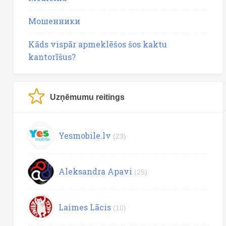
Мошенники
Kāds vispār apmeklēšos šos kaktu
kantorīšus?
Uzņēmumu reitings
Yesmobile.lv
(23)
Aleksandra Apavi
(25)
Laimes Lācis
(10)