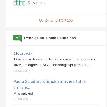
Silva
(20)
Uzņēmumu TOP 100
Pēdējās atrisinātās sūdzības
Modivo.lv
Tikai pēc sūdzības publicēšanas uzņēmums naudas
līdzekļus atgrieza. Šī viennozīmīgi bija pirmā un...
03.08.2026
Paula Stradiņa klīniskā universitātes
slimnīca
Mīļš paldies!
01.08.2026