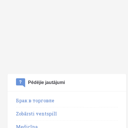
Pēdējie jautājumi
Брак в торговле
Zobārsti ventspilī
Medicīna