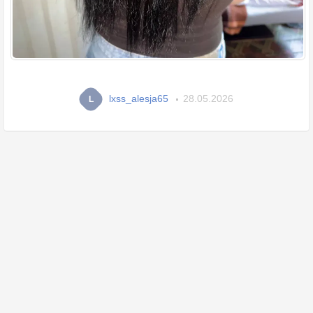
lxss_alesja65
28.05.2026
L