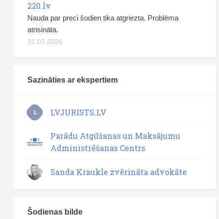
220.lv
Nauda par preci šodien tika atgriezta. Problēma
atrisināta.
31.07.2026
Sazināties ar ekspertiem
LVJURISTS.LV
L
Parādu Atgūšanas un Maksājumu
Administrēšanas Centrs
Sanda Kraukle zvērināta advokāte
Šodienas bilde