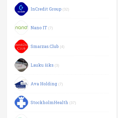
InCredit Group
(32)
Nano IT
(7)
Smarzas.Club
(4)
Lauku šiks
(3)
Ava Holding
(7)
StockholmHealth
(37)