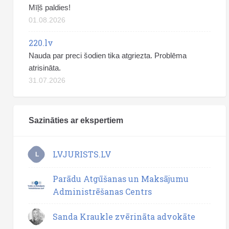
Mīļš paldies!
01.08.2026
220.lv
Nauda par preci šodien tika atgriezta. Problēma
atrisināta.
31.07.2026
Sazināties ar ekspertiem
LVJURISTS.LV
L
Parādu Atgūšanas un Maksājumu
Administrēšanas Centrs
Sanda Kraukle zvērināta advokāte