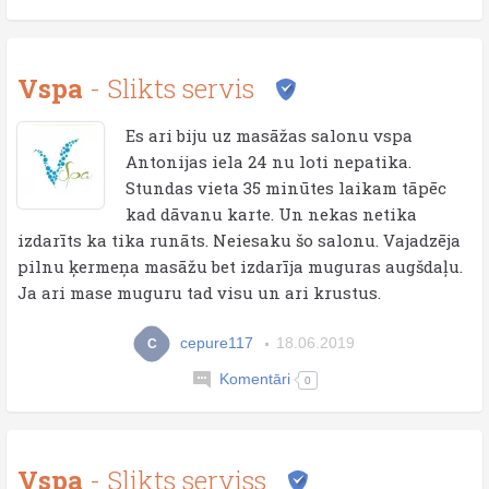
Vspa
- Slikts servis
Es ari biju uz masāžas salonu vspa
Antonijas iela 24 nu loti nepatika.
Stundas vieta 35 minūtes laikam tāpēc
kad dāvanu karte. Un nekas netika
izdarīts ka tika runāts. Neiesaku šo salonu. Vajadzēja
pilnu ķermeņa masāžu bet izdarīja muguras augšdaļu.
Ja ari mase muguru tad visu un ari krustus.
cepure117
18.06.2019
C
Komentāri
0
Vspa
- Slikts serviss