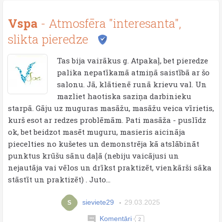
Vspa
- Atmosfēra "interesanta",
slikta pieredze
Tas bija vairākus g. Atpakaļ, bet pieredze
palika nepatīkamā atmiņā saistībā ar šo
salonu. Jā, klātienē runā krievu val. Un
mazliet haotiska saziņa darbinieku
starpā. Gāju uz muguras masāžu, masāžu veica vīrietis,
kurš esot ar redzes problēmām. Pati masāža - puslīdz
ok, bet beidzot masēt muguru, masieris aicināja
piecelties no kušetes un demonstrēja kā atslābināt
punktus krūšu sānu daļā (nebiju vaicājusi un
nejautāja vai vēlos un drīkst praktizēt, vienkārši sāka
stāstīt un praktizēt) . Juto...
sieviete29
29.03.2025
S
Komentāri
2