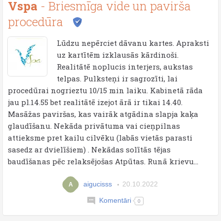
Vspa
- Briesmīga vide un pavirša
procedūra
Lūdzu nepērciet dāvanu kartes. Apraksti
uz kartītēm izklausās kārdinoši.
Realitātē noplucis interjers, aukstas
telpas. Pulksteņi ir sagrozīti, lai
procedūrai nogrieztu 10/15 min laiku. Kabinetā rāda
jau pl.14.55 bet realitātē izejot ārā ir tikai 14.40.
Masāžas paviršas, kas vairāk atgādina slapja kaķa
glaudīšanu. Nekāda privātuma vai cieņpilnas
attieksme pret kailu cilvēku (labās vietās parasti
sasedz ar dvielīšiem) . Nekādas solītās tējas
baudīšanas pēc relaksējošas Atpūtas. Runā krievu...
aigucisss
20.10.2022
A
Komentāri
0