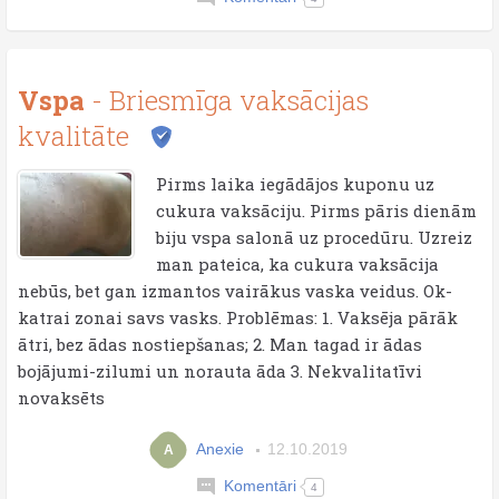
Vspa
- Briesmīga vaksācijas
kvalitāte
Pirms laika iegādājos kuponu uz
cukura vaksāciju. Pirms pāris dienām
biju vspa salonā uz procedūru. Uzreiz
man pateica, ka cukura vaksācija
nebūs, bet gan izmantos vairākus vaska veidus. Ok-
katrai zonai savs vasks. Problēmas: 1. Vaksēja pārāk
ātri, bez ādas nostiepšanas; 2. Man tagad ir ādas
bojājumi-zilumi un norauta āda 3. Nekvalitatīvi
novaksēts
Anexie
12.10.2019
A
Komentāri
4