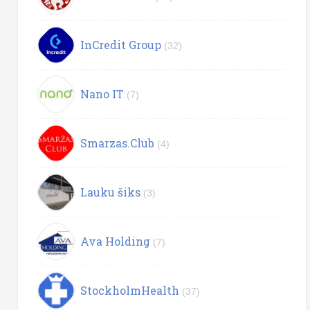
InCredit Group
(32)
Nano IT
(7)
Smarzas.Club
(4)
Lauku šiks
(3)
Ava Holding
(7)
StockholmHealth
(37)