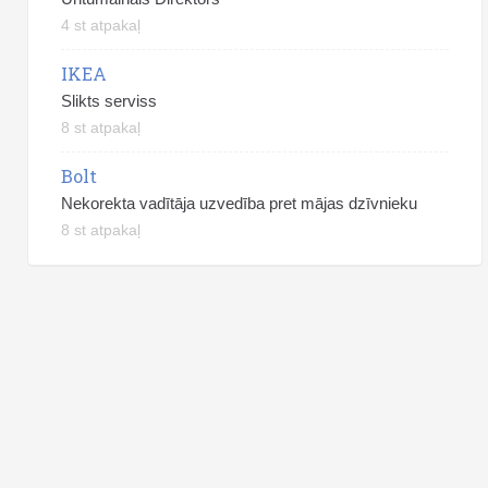
4 st atpakaļ
IKEA
Slikts serviss
8 st atpakaļ
Bolt
Nekorekta vadītāja uzvedība pret mājas dzīvnieku
8 st atpakaļ