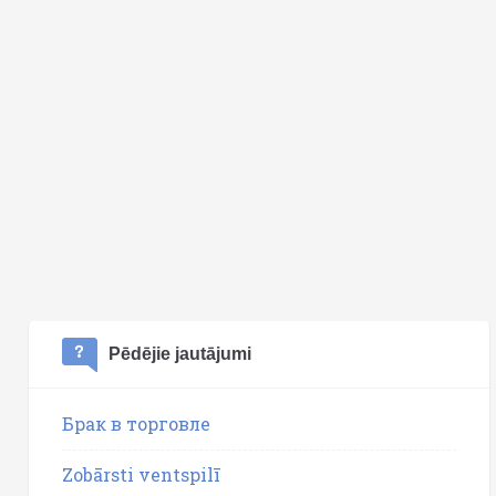
Pēdējie jautājumi
Брак в торговле
Zobārsti ventspilī