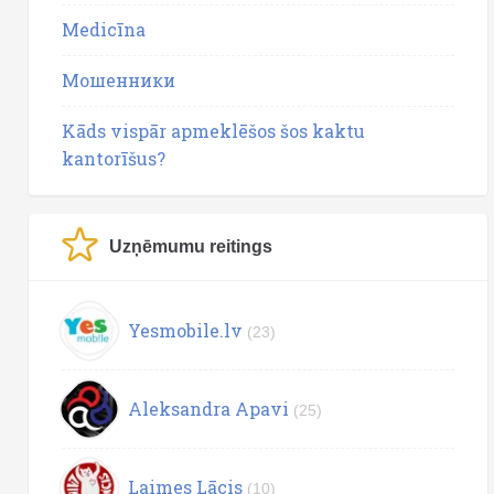
Medicīna
Мошенники
Kāds vispār apmeklēšos šos kaktu
kantorīšus?
Uzņēmumu reitings
Yesmobile.lv
(23)
Aleksandra Apavi
(25)
Laimes Lācis
(10)