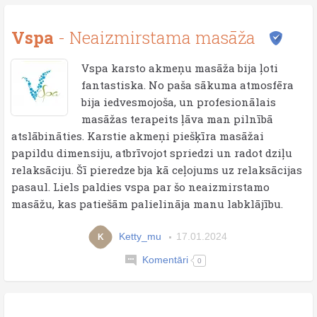
Vspa
- Neaizmirstama masāža
Vspa karsto akmeņu masāža bija ļoti
fantastiska. No paša sākuma atmosfēra
bija iedvesmojoša, un profesionālais
masāžas terapeits ļāva man pilnībā
atslābināties. Karstie akmeņi piešķīra masāžai
papildu dimensiju, atbrīvojot spriedzi un radot dziļu
relaksāciju. Šī pieredze bja kā ceļojums uz relaksācijas
pasaul. Liels paldies vspa par šo neaizmirstamo
masāžu, kas patiešām palielināja manu labklājību.
Ketty_mu
17.01.2024
K
Komentāri
0