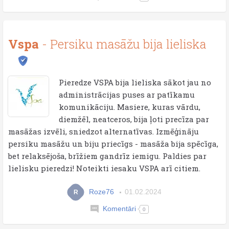
Vspa
- Persiku masāžu bija lieliska
Pieredze VSPA bija lieliska sākot jau no
administrācijas puses ar patīkamu
komunikāciju. Masiere, kuras vārdu,
diemžēl, neatceros, bija ļoti precīza par
masāžas izvēli, sniedzot alternatīvas. Izmēģināju
persiku masāžu un biju priecīgs - masāža bija spēcīga,
bet relaksējoša, brīžiem gandrīz iemigu. Paldies par
lielisku pieredzi! Noteikti iesaku VSPA arī citiem.
Roze76
01.02.2024
R
Komentāri
0