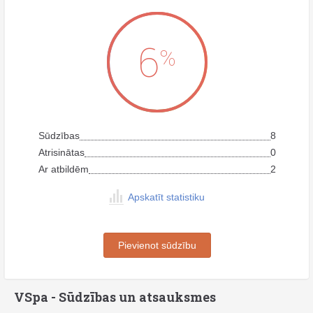
6
%
Sūdzības
8
Atrisinātas
0
Ar atbildēm
2
Apskatīt statistiku
Pievienot sūdzību
VSpa - Sūdzības un atsauksmes