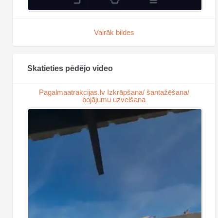
Vairāk bildes
Skatieties pēdējo video
Pagalmaatrakcijas.lv Izkrāpšana/ šantažēšana/
bojājumu uzvelšana