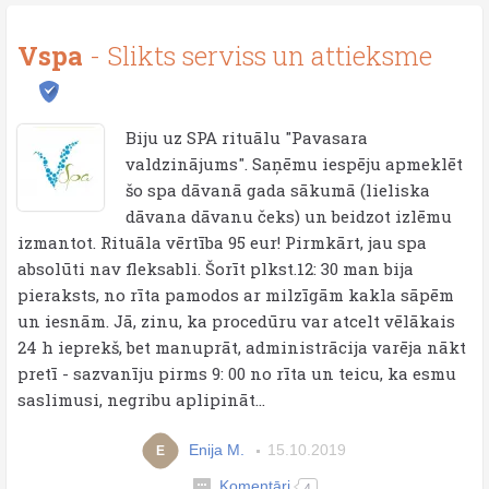
Vspa
- Slikts serviss un attieksme
Biju uz SPA rituālu "Pavasara
valdzinājums". Saņēmu iespēju apmeklēt
šo spa dāvanā gada sākumā (lieliska
dāvana dāvanu čeks) un beidzot izlēmu
izmantot. Rituāla vērtība 95 eur! Pirmkārt, jau spa
absolūti nav fleksabli. Šorīt plkst.12: 30 man bija
pieraksts, no rīta pamodos ar milzīgām kakla sāpēm
un iesnām. Jā, zinu, ka procedūru var atcelt vēlākais
24 h ieprekš, bet manuprāt, administrācija varēja nākt
pretī - sazvanīju pirms 9: 00 no rīta un teicu, ka esmu
saslimusi, negribu aplipināt...
Enija M.
15.10.2019
E
Komentāri
4