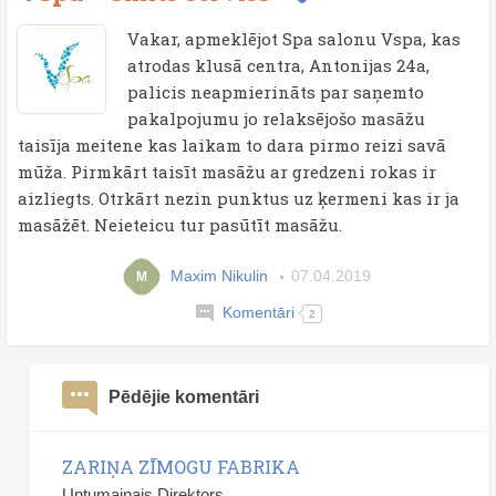
Vakar, apmeklējot Spa salonu Vspa, kas
atrodas klusā centra, Antonijas 24a,
palicis neapmierināts par saņemto
pakalpojumu jo relaksējošo masāžu
taisīja meitene kas laikam to dara pirmo reizi savā
mūža. Pirmkārt taisīt masāžu ar gredzeni rokas ir
aizliegts. Otrkārt nezin punktus uz ķermeni kas ir ja
masāžēt. Neieteicu tur pasūtīt masāžu.
Maxim Nikulin
07.04.2019
M
Komentāri
2
Pēdējie komentāri
ZARIŅA ZĪMOGU FABRIKA
Untumainais Direktors