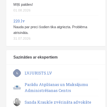
Mīļš paldies!
01.08.2026
220.lv
Nauda par preci šodien tika atgriezta. Problēma
atrisināta.
31.07.2026
Sazināties ar ekspertiem
LVJURISTS.LV
L
Parādu Atgūšanas un Maksājumu
Administrēšanas Centrs
Sanda Kraukle zvērināta advokāte