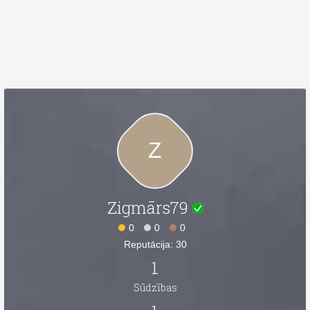
Z
Zigmārs79
0
0
0
Reputācija: 30
1
Sūdzības