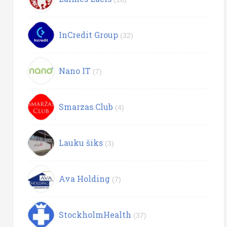
InCredit Group
(32)
Nano IT
(7)
Smarzas.Club
(4)
Lauku šiks
(3)
Ava Holding
(7)
StockholmHealth
(37)