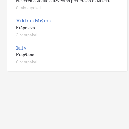
Nekorekta vadītāja uzvedība pret mājas dzīvnieku
0 min atpakaļ
Viktors Mišins
Krāpnieks
2 st atpakaļ
1a.lv
Krāpšana
6 st atpakaļ