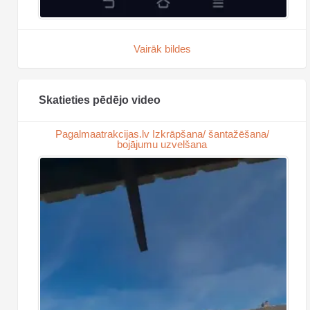
Vairāk bildes
Skatieties pēdējo video
Pagalmaatrakcijas.lv Izkrāpšana/ šantažēšana/
bojājumu uzvelšana