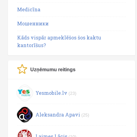
Medicīna
Мошенники
Kāds vispār apmeklēšos šos kaktu
kantorīšus?
Uzņēmumu reitings
Yesmobile.lv
(23)
Aleksandra Apavi
(25)
Laimes Lācis
(10)