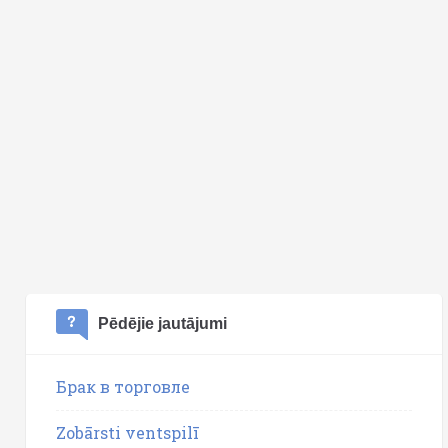
Pēdējie jautājumi
Брак в торговле
Zobārsti ventspilī