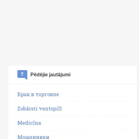
Pēdējie jautājumi
Брак в торговле
Zobārsti ventspilī
Medicīna
Мошенники