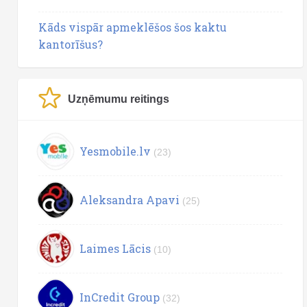
Kāds vispār apmeklēšos šos kaktu
kantorīšus?
Uzņēmumu reitings
Yesmobile.lv
(23)
Aleksandra Apavi
(25)
Laimes Lācis
(10)
InCredit Group
(32)