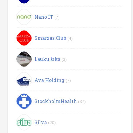
Nano IT
(7)
Smarzas.Club
(4)
Lauku šiks
(3)
Ava Holding
(7)
StockholmHealth
(37)
Silva
(20)