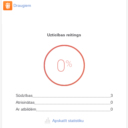
Draugiem
Uzticības reitings
0
%
Sūdzības
3
Atrisinātas
0
Ar atbildēm
0
Apskatīt statistiku