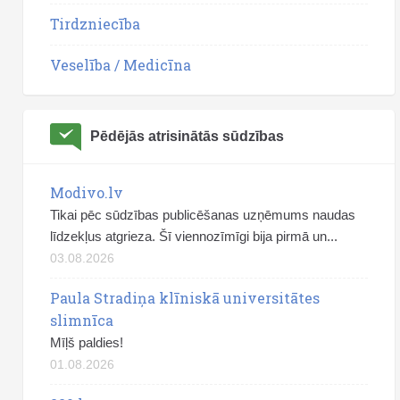
Tirdzniecība
Veselība / Medicīna
Pēdējās atrisinātās sūdzības
Modivo.lv
Tikai pēc sūdzības publicēšanas uzņēmums naudas
līdzekļus atgrieza. Šī viennozīmīgi bija pirmā un...
03.08.2026
Paula Stradiņa klīniskā universitātes
slimnīca
Mīļš paldies!
01.08.2026