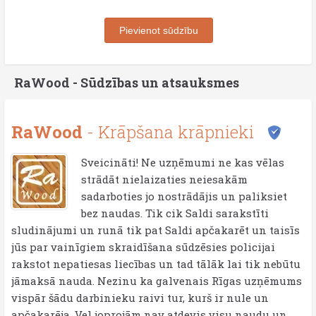
Pievienot sūdzību
RaWood - Sūdzības un atsauksmes
RaWood
- Krāpšana krāpnieki
Sveicināti! Ne uzņēmumi ne kas vēlas
strādāt nielaizaties neiesakām
sadarboties jo nostrādājis un paliksiet
bez naudas. Tik cik Saldi sarakstīti
sludinājumi un runā tik pat Saldi apčakarēt un taisīs
jūs par vainīgiem skraidīšana sūdzēsies policijai
rakstot nepatiesas liecības un tad tālāk lai tik nebūtu
jāmaksā nauda. Nezinu ka galvenais Rīgas uzņēmums
vispār šādu darbinieku raivi tur, kurš ir nule un
apčakarēja. Vel joprojām nav atdevis visu naudu un