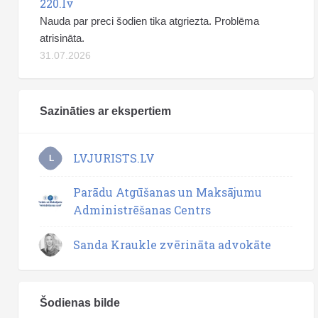
220.lv
Nauda par preci šodien tika atgriezta. Problēma
atrisināta.
31.07.2026
Sazināties ar ekspertiem
LVJURISTS.LV
L
Parādu Atgūšanas un Maksājumu
Administrēšanas Centrs
Sanda Kraukle zvērināta advokāte
Šodienas bilde