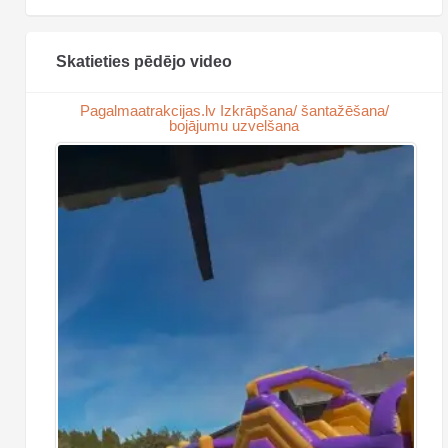
Skatieties pēdējo video
Pagalmaatrakcijas.lv Izkrāpšana/ šantažēšana/
bojājumu uzvelšana