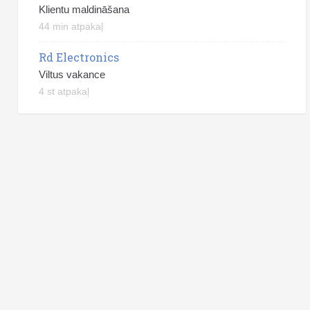
Klientu maldināšana
44 min atpakaļ
Rd Electronics
Viltus vakance
4 st atpakaļ