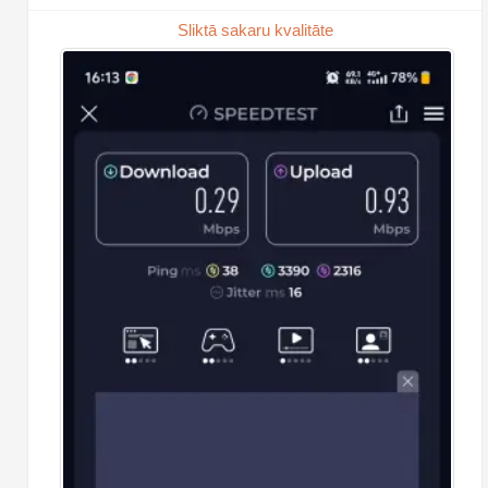
Sliktā sakaru kvalitāte