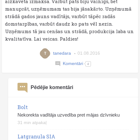
aizkavēta izmaksa. Varbūt pats biju vainīgs, bet
manuprāt, uzņēmumam tas bija jāsakārto. Uzņēmumā
strādā gados jauns vadītājs, varbūt tāpēc radās
domstarpības, varbūt daudz ko pats vēl nezin.
Uzņēmums tā jau cenšas un strādā, produkcija laba un
kvalitatīva. Lai veicas. Paldies!
tanedara
01.08.2016
T
Komentāri
4
Pēdējie komentāri
Bolt
Nekorekta vadītāja uzvedība pret mājas dzīvnieku
31 min atpakaļ
Latgranula SIA