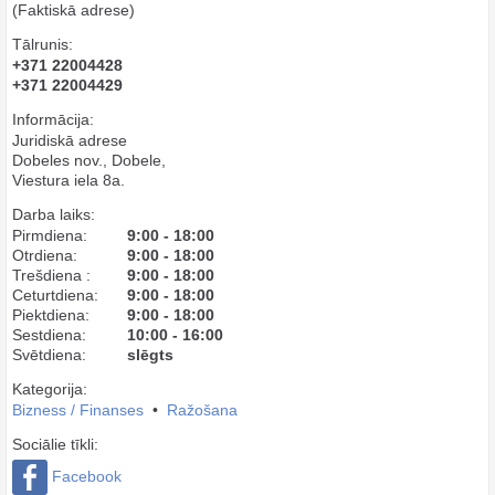
(Faktiskā adrese)
Tālrunis:
+371 22004428
+371 22004429
Informācija:
Juridiskā adrese
Dobeles nov., Dobele,
Viestura iela 8a.
Darba laiks:
Pirmdiena:
9:00 - 18:00
Otrdiena:
9:00 - 18:00
Trešdiena :
9:00 - 18:00
Ceturtdiena:
9:00 - 18:00
Piektdiena:
9:00 - 18:00
Sestdiena:
10:00 - 16:00
Svētdiena:
slēgts
Kategorija:
Bizness / Finanses
•
Ražošana
Sociālie tīkli:
Facebook