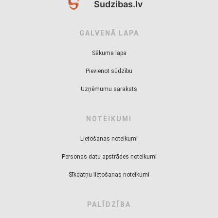
Sudzibas.lv
GALVENĀ LAPA
Sākuma lapa
Pievienot sūdzību
Uzņēmumu saraksts
NOTEIKUMI
Lietošanas noteikumi
Personas datu apstrādes noteikumi
Sīkdatņu lietošanas noteikumi
PALĪDZĪBA