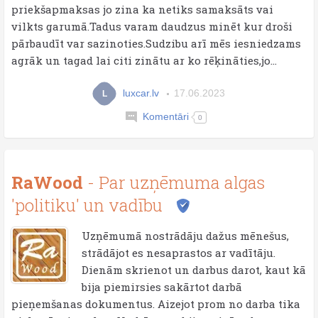
priekšapmaksas jo zina ka netiks samaksāts vai
vilkts garumā.Tadus varam daudzus minēt kur droši
pārbaudīt var sazinoties.Sudzibu arī mēs iesniedzams
agrāk un tagad lai citi zinātu ar ko rēķināties,jo...
luxcar.lv
17.06.2023
L
Komentāri
0
RaWood
- Par uzņēmuma algas
'politiku' un vadību
Uzņēmumā nostrādāju dažus mēnešus,
strādājot es nesaprastos ar vadītāju.
Dienām skrienot un darbus darot, kaut kā
bija piemirsies sakārtot darbā
pieņemšanas dokumentus. Aizejot prom no darba tika