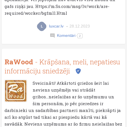
gafs riņķi jau. Https://m.Ss.com/msg/lv/work/are-
required/worker/bgfmll.Html
luxcar.lv
28.12.2023
L
Komentāri
2
RaWood
- Krāpšana, meli, nepatiesu
informāciju sniedzēji
Sveicināti! Atkārtoti griežos šeit lai
neviens uzņēmējs vai strādāt
gribos...neielaižas ar šo uzņēmumu un
šim personām, jo pēc pieredzes ir
darbinieki un sadarbības partneri manīti, piekrāpti ja
arī ko atgūst tad tikai ar piespiedu kārtā vai kā
savādāk. Neviens uzņēmums ar šo firmu neielaižas bez