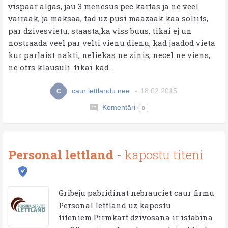
vispaar algas, jau 3 menesus pec kartas ja ne veel
vairaak, ja maksaa, tad uz pusi maazaak kaa soliits,
par dzivesvietu, staasta,ka viss buus, tikai ej un
nostraada veel par velti vienu dienu, kad jaadod vieta
kur parlaist nakti, neliekas ne zinis, necel ne viens,
ne otrs klausuli. tikai kad...
caur lettlandu nee
18.02.2015
C
Komentāri
8
Personal lettland
- kapostu titeni
Gribeju pabridinat nebrauciet caur firmu
Personal lettland uz kapostu
titeniem.Pirmkart dzivosana ir istabina