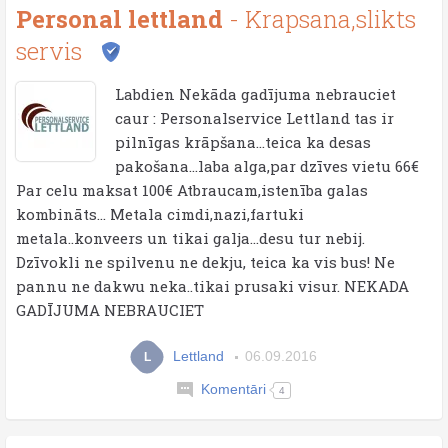
Personal lettland
- Krapsana,slikts
servis
Labdien Nekāda gadījuma nebrauciet
caur : Personalservice Lettland tas ir
pilnīgas krāpšana...teica ka desas
pakošana...laba alga,par dzīves vietu 66€
Par celu maksat 100€ Atbraucam,istenība galas
kombināts... Metala cimdi,nazi,fartuki
metala..konveers un tikai galja...desu tur nebij.
Dzīvokli ne spilvenu ne dekju, teica ka vis bus! Ne
pannu ne dakwu neka..tikai prusaki visur. NEKADA
GADĪJUMA NEBRAUCIET
Lettland
06.09.2016
L
Komentāri
4