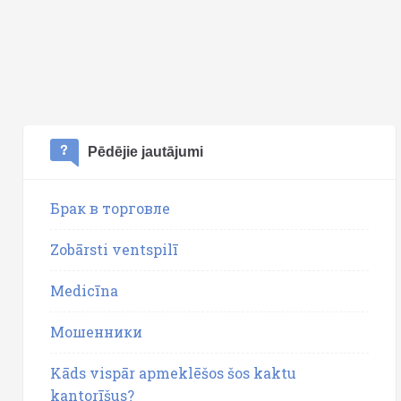
Pēdējie jautājumi
Брак в торговле
Zobārsti ventspilī
Medicīna
Мошенники
Kāds vispār apmeklēšos šos kaktu
kantorīšus?