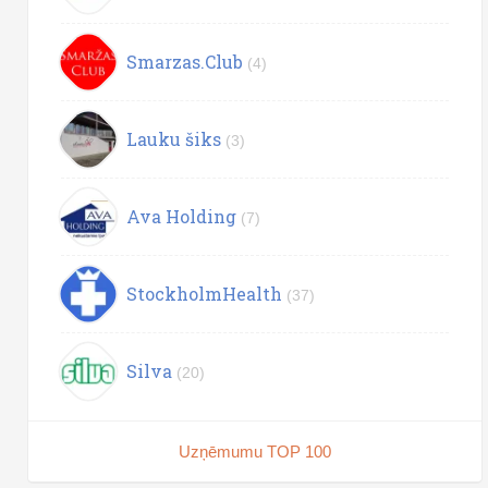
Smarzas.Club
(4)
Lauku šiks
(3)
Ava Holding
(7)
StockholmHealth
(37)
Silva
(20)
Uzņēmumu TOP 100