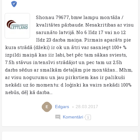
Shonau 79677, bmw lampu montāža /
kvalitātes pārbaude. Nesakritibas ar visu
sarunāto latvij­ā. No 6 līdz 17 vai no 12
līdz 23 darba maiņa. Pirmais aparāts pie
kura strādā (džeki) ir ok un ātri var sasniegt 100+ %
izpildi maiņā kas iir labi, bet pēc tam sākas sviests,
7.5h stāvus intensīvi strādājot un pec tam uz 2.5h
darbs sēdus ar smalkām detaļām pie montāžas... Mhm,
ar visu nogurumu un jau pirkstiem kas ir palikuši
nekādi uz šo momentu: d loģiski ka vairs nekādi 100%
nebūs, dēļ kā darba...
Edgars
28.03.2017
E
Komentāri
1