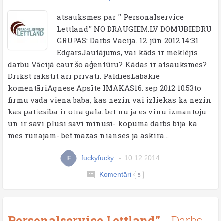
atsauksmes par '' Personalservice
Lettland'' NO DRAUGIEM.LV DOMUBIEDRU
GRUPAS: Darbs Vacija. 12. jūn 2012 14:31
EdgarsJautājums, vai kāds ir meklējis
darbu Vācijā caur šo aģentūru? Kādas ir atsauksmes?
Drīkst rakstīt arī privāti. PaldiesLabākie
komentāriAgnese Apsīte IMAKAS16. sep 2012 10:53to
firmu vada viena baba, kas nezin vai izliekas ka nezin
kas patiesiba ir otra gala. bet nu ja es vinu izmantoju
un ir savi plusi savi minusi- kopuma darbs bija ka
mes runajam- bet mazas nianses ja askira...
fuckyfucky
10.12.2014
F
Komentāri
5
Personalservice Lettland"
- Darbs