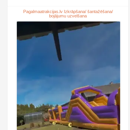
Pagalmaatrakcijas.lv Izkrāpšana/ šantažēšana/
bojājumu uzvelšana