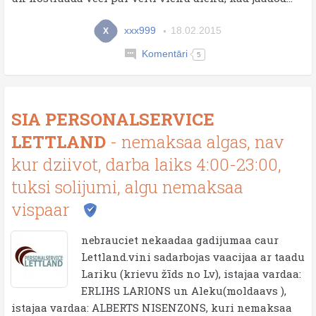
xxx999
18.02.2015
X
Komentāri
5
SIA PERSONALSERVICE
LETTLAND
- nemaksaa algas, nav
kur dziivot, darba laiks 4:00-23:00,
tuksi solijumi, algu nemaksaa
vispaar
nebrauciet nekaadaa gadijumaa caur
Lettland.vini sadarbojas vaacijaa ar taadu
Lariku (krievu žīds no Lv), istajaa vardaa:
ERLIHS LARIONS un Aleku(moldaavs ),
istajaa vardaa: ALBERTS NISENZONS, kuri nemaksaa