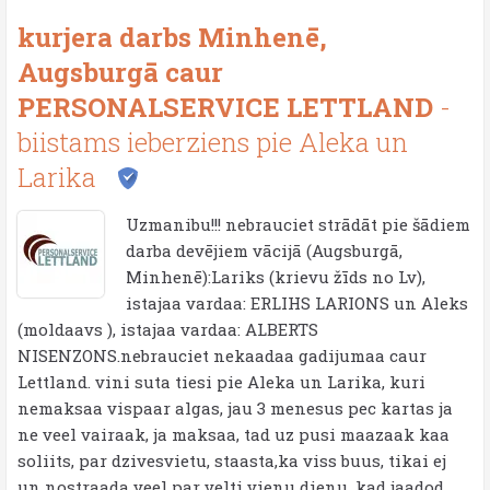
kurjera darbs Minhenē,
Augsburgā caur
PERSONALSERVICE LETTLAND
-
biistams ieberziens pie Aleka un
Larika
Uzmanibu!!! nebrauciet strādāt pie šādiem
darba devējiem vācijā (Augsburgā,
Minhenē):Lariks (krievu žīds no Lv),
istajaa vardaa: ERLIHS LARIONS un Aleks
(moldaavs ), istajaa vardaa: ALBERTS
NISENZONS.nebrauciet nekaadaa gadijumaa caur
Lettland. vini suta tiesi pie Aleka un Larika, kuri
nemaksaa vispaar algas, jau 3 menesus pec kartas ja
ne veel vairaak, ja maksaa, tad uz pusi maazaak kaa
soliits, par dzivesvietu, staasta,ka viss buus, tikai ej
un nostraada veel par velti vienu dienu, kad jaadod...