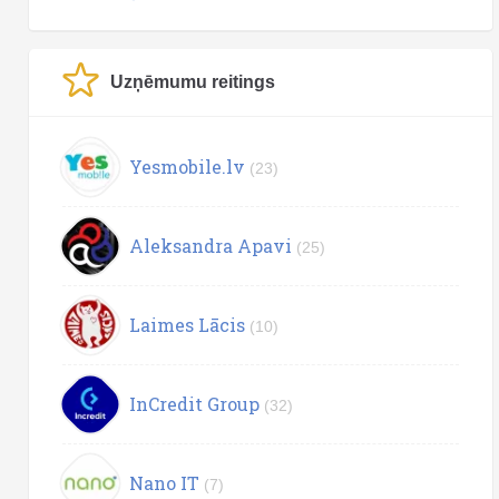
Uzņēmumu reitings
Yesmobile.lv
(23)
Aleksandra Apavi
(25)
Laimes Lācis
(10)
InCredit Group
(32)
Nano IT
(7)