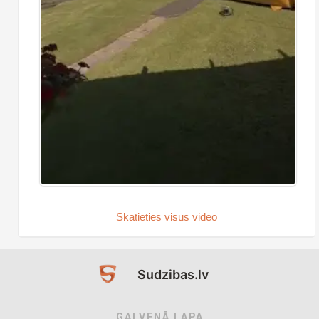
Skatieties visus video
Sudzibas.lv
GALVENĀ LAPA