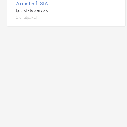
Armetech SIA
Ļoti slikts serviss
1 st atpakaļ