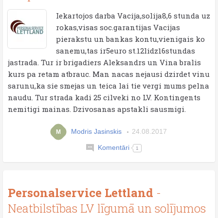
Iekartojos darba Vacija,solija8,6 stunda uz
rokas,visas soc.garantijas Vacijas
pierakstu un bankas kontu,vienigais ko
sanemu,tas ir5euro st.12lidz16stundas
jastrada. Tur ir brigadiers Aleksandrs un Vina bralis
kurs pa retam atbrauc. Man nacas nejausi dzirdet vinu
sarunu,ka sie smejas un teica lai tie vergi mums pelna
naudu. Tur strada kadi 25 cilveki no LV. Kontingents
nemitigi mainas. Dzivosanas apstakli sausmigi.
Modris Jasinskis
24.08.2017
M
Komentāri
1
Personalservice Lettland
-
Neatbilstības LV līgumā un solījumos