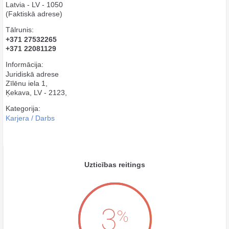
Latvia - LV - 1050
(Faktiskā adrese)
Tālrunis:
+371 27532265
+371 22081129
Informācija:
Juridiskā adrese
Zīlēnu iela 1,
Ķekava, LV - 2123,
Kategorija:
Karjera / Darbs
Uzticības reitings
3
%