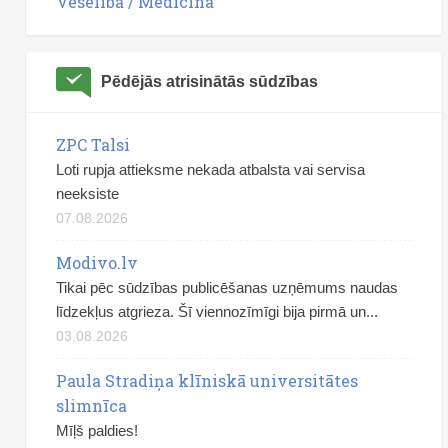
Veselība / Medicīna
Pēdējās atrisinātās sūdzības
ZPC Talsi
Loti rupja attieksme nekada atbalsta vai servisa
neeksiste
07.08.2026
Modivo.lv
Tikai pēc sūdzības publicēšanas uzņēmums naudas
līdzekļus atgrieza. Šī viennozīmīgi bija pirmā un...
03.08.2026
Paula Stradiņa klīniskā universitātes
slimnīca
Mīļš paldies!