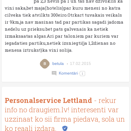
pa 2,3 nevis pa 1 un tas nav dzivoklis ka
vini saka,bet maja(hotelis)par kuru menesi no katra
cilveka tiek atvilkts 300eiro.Otrkart tuvakais veikals
ir 9km,ja nav masinas tad par partikas sagadi jadoma
nedelu uz prieksu.bet pats galvenais ka netiek
izmaksaatas algas.Ari par taloniem par kuriem var
iegadaties partiku,netiek izsniegti(ja 1,2dienas no
menesa iztrukst)ka vini solija.
betula
17.02.2015
B
Komentāri
1
Personalservice Lettland
- rekur
info no draugiem.lv! interesenti var
uzzinaat ko sii firma piedava, sola un
ko reaali izdara.