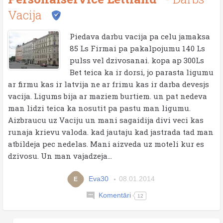
Vacija
Piedava darbu vacija pa celu jamaksa
85 Ls Firmai pa pakalpojumu 140 Ls
pulss vel dzivosanai. kopa ap 300Ls
Bet teica ka ir dorsi, jo parasta ligumu
ar firmu kas ir latvija ne ar frimu kas ir darba devesjs
vacija. Ligums bija ar maziem burtiem. un pat nedeva
man lidzi teica ka nosutit pa pastu man ligumu.
Aizbraucu uz Vaciju un mani sagaidija divi veci kas
runaja krievu valoda. kad jautaju kad jastrada tad man
atbildeja pec nedelas. Mani aizveda uz moteli kur es
dzivosu. Un man vajadzeja...
Eva30
08.01.2014
E
Komentāri
12