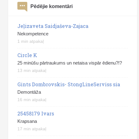
Pēdējie komentāri
Jeļizaveta Saidjaševa-Zajaca
Nekompetence
1 min atpakaļ
Circle K
25 minūšu pārtraukums un netaisa vispār ēdienu?!?
13 min atpakaļ
Gints Dombrovskis- StongLineServiss sia
Demontāža
16 min atpakaļ
25458179 Ivars
Krapsana
17 min atpakaļ