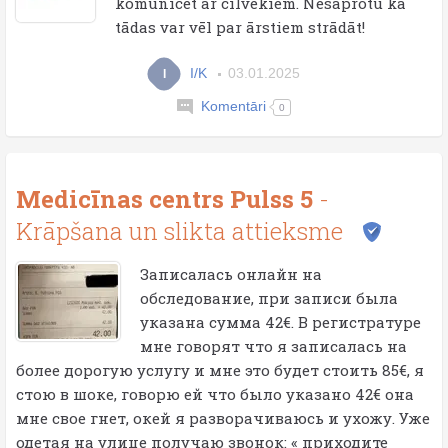
komunicēt ar cilvēkiem. Nesaprotu kā
tādas var vēl par ārstiem strādāt!
I/K
03.01.2025
I
Komentāri
0
Medicīnas centrs Pulss 5
-
Krāpšana un slikta attieksme
Записалась онлайн на
обследование, при записи была
указана сумма 42€. В регистратуре
мне говорят что я записалась на
более дорогую услугу и мне это будет стоить 85€, я
стою в шоке, говорю ей что было указано 42€ она
мне свое гнет, окей я разворачиваюсь и ухожу. Уже
одетая на улице получаю звонок: « приходите