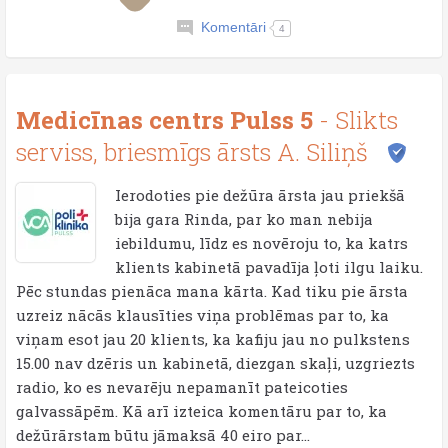
Komentāri
4
Medicīnas centrs Pulss 5
- Slikts
serviss, briesmīgs ārsts A. Siliņš
Ierodoties pie dežūra ārsta jau priekšā
bija gara Rinda, par ko man nebija
iebildumu, līdz es novēroju to, ka katrs
klients kabinetā pavadīja ļoti ilgu laiku.
Pēc stundas pienāca mana kārta. Kad tiku pie ārsta
uzreiz nācās klausīties viņa problēmas par to, ka
viņam esot jau 20 klients, ka kafiju jau no pulkstens
15.00 nav dzēris un kabinetā, diezgan skaļi, uzgriezts
radio, ko es nevarēju nepamanīt pateicoties
galvassāpēm. Kā arī izteica komentāru par to, ka
dežūrārstam būtu jāmaksā 40 eiro par...