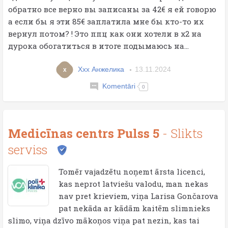
обратно все верно вы записаны за 42€ я ей говорю
а если бы я эти 85€ заплатила мне бы кто-то их
вернул потом? ! Это ппц как они хотели в х2 на
дурока обогатиться в итоге подымаюсь на...
Ххх Анжелика
13.11.2024
х
Komentāri
0
Medicīnas centrs Pulss 5
- Slikts
serviss
Tomēr vajadzētu noņemt ārsta licenci,
kas neprot latviešu valodu, man nekas
nav pret krieviem, viņa Larisa Gončarova
pat nekāda ar kādām kaitēm slimnieks
slimo, viņa dzīvo mākoņos viņa pat nezin, kas tai