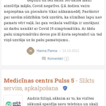
degunu un bez balss. No darba mani
aizsūtīja mājās, Covid negatīvs. Ģ.ā. šodien vairs
nepieņēma un pieraksts tikai nākamnedēļ. Pastāstot
par savām sūdzībām tiek uzstāts, ka slimības lapu nav
pamats vērt vaļā, lai gan veikala vadītāja ir uzstājusi
uz darbu nenākt ar Covid 19 simptomātiku. Ar šādu
pašu simptomātiku devos pie šī ārsta septembrī un tad
viņš uzstāja uz šo pašu pamatojumu...
Hanna Panna
14.10.2021
H
Komentāri
2
Medicīnas centrs Pulss 5
- Slikts
serviss, apkalpošana
Andris Siliņš, sāksim ar to, ka vizītes
sākumā spaidīja savu telefonu un skaļi