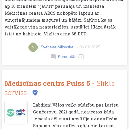
ap 10 minūtēm “ jautri” parunāja un izsniedza
Medicīnas centra ARCS nokopēto lapiņu ar
vingrinājumiem mugurai un kājām. Sajūtot, ka es
vairāk pie viņa neatgriezīšos, uzstājīgi lūdza ātrāk
iziet no kabineta. Vizītes cena 68 EUR.
Svetlana Milovska
06.02.2025
S
Komentāri
1
Medicīnas centrs Pulss 5
- Slikts
serviss
Labdien! Vēlos veikt sūdzību par Larisu
Gončorovu. 2021.gadā, neatceros kāda
iemesla dēļ mani nosūtīja uz analīzēm.
Saņemot šīs analīzes gāju pie Larisas,