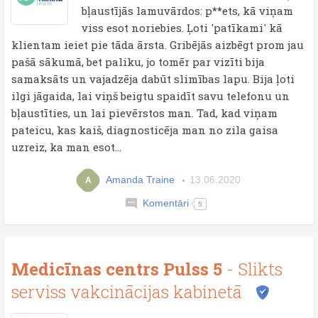
bļaustījās lamuvārdos: p**ets, kā viņam
viss esot noriebies. Ļoti 'patīkami' kā
klientam ieiet pie tāda ārsta. Gribējās aizbēgt prom jau
pašā sākumā, bet paliku, jo tomēr par vizīti bija
samaksāts un vajadzēja dabūt slimības lapu. Bija ļoti
ilgi jāgaida, lai viņš beigtu spaidīt savu telefonu un
bļaustīties, un lai pievērstos man. Tad, kad viņam
pateicu, kas kaiš, diagnosticēja man no zila gaisa
uzreiz, ka man esot...
Amanda Traine
13.06.2020
A
Komentāri
5
Medicīnas centrs Pulss 5
- Slikts
serviss vakcinācijas kabinetā