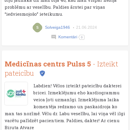
biju jaunāka un man bija 40, kad man vispār nebija
problēmu ar veselību. Paldies ārstei par viņas
“iedviesmojošo” ieteikumu.
Solveiga1946
21.06.2024
S
Komentāri
0
Medicīnas centrs Pulss 5
- Izteikt
pateicību
Labdien! Vēlos izteikt pateicību dakterei
bricei. Izmeklējumu eho kardiogrammu
veica ļoti uzmanīgi. Izmeklējuma laika
komentēja redzamo un paskaidroja ko
man tas nozīmē. Vēlu dr. Labu veselību, lai viņa vēl ilgi
varētu palīdzēt pacientiem. Paldies, dakter! Ar cienu
Biruta Atvare