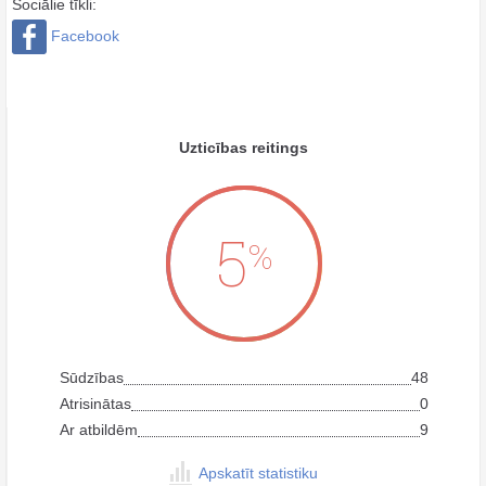
Sociālie tīkli:
Facebook
Uzticības reitings
5
%
Sūdzības
48
Atrisinātas
0
Ar atbildēm
9
Apskatīt statistiku