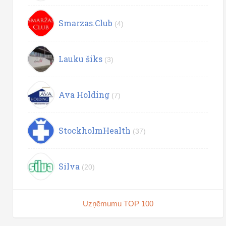
Smarzas.Club
(4)
Lauku šiks
(3)
Ava Holding
(7)
StockholmHealth
(37)
Silva
(20)
Uzņēmumu TOP 100