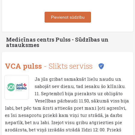
Pievienot sūdzību
Medicīnas centrs Pulss - Sūdzības un
atsauksmes
VCA pulss
- Slikts serviss
Ja jūs gribat samaksāt lielu naudu un
sabojāt sev dienu, tad iesaku šo klīniku.
11. Septembrī bija pieraksts uz obligāto
Veselības pārbaudi 11.50, sākumā viss bija
labi, bet pēc tam ārsti attiecās pret mani ļoti agresīvi,
es īsi nesaprotu priekš kam viņi tur strādā, ja darbs
nepatīk, bet nu labi. Izejot visu gribu atgriezties pie
arodārsta, bet viņš izrādās strādā līdzi 12: 00. Priekš