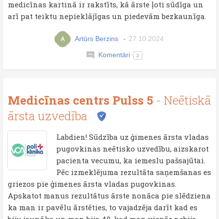
medicīnas kartinā ir rakstīts, kā ārste ļoti sūdīga un
arī pat teiktu nepieklājīgas un piedevām bezkaunīga.
Artūrs Berzins
27.10.2024
A
Komentāri
2
Medicīnas centrs Pulss 5
- Neētiskā
ārsta uzvedība
Labdien! Sūdzība uz ģimenes ārsta vladas
pugovkinas neētisko uzvedību, aizskarot
pacienta vecumu, ka iemeslu pašsajūtai.
Pēc izmeklējuma rezultāta saņemšanas es
griezos pie ģimenes ārsta vladas pugovkinas.
Apskatot manus rezultātus ārste nonāca pie slēdziena
ka man ir pavēlu ārstēties, to vajadzēja darīt kad es