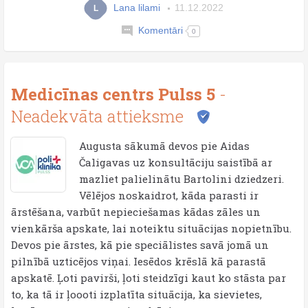
Lana lilami
11.12.2022
L
Komentāri
0
Medicīnas centrs Pulss 5
-
Neadekvāta attieksme
Augusta sākumā devos pie Aidas
Čaligavas uz konsultāciju saistībā ar
mazliet palielinātu Bartolini dziedzeri.
Vēlējos noskaidrot, kāda parasti ir
ārstēšana, varbūt nepieciešamas kādas zāles un
vienkārša apskate, lai noteiktu situācijas nopietnību.
Devos pie ārstes, kā pie speciālistes savā jomā un
pilnībā uzticējos viņai. Iesēdos krēslā kā parastā
apskatē. Ļoti pavirši, ļoti steidzīgi kaut ko stāsta par
to, ka tā ir ļoooti izplatīta situācija, ka sievietes,