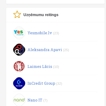
Uzņēmumu reitings
Yesmobile.lv
(23)
Aleksandra Apavi
(25)
Laimes Lācis
(10)
InCredit Group
(32)
Nano IT
(7)