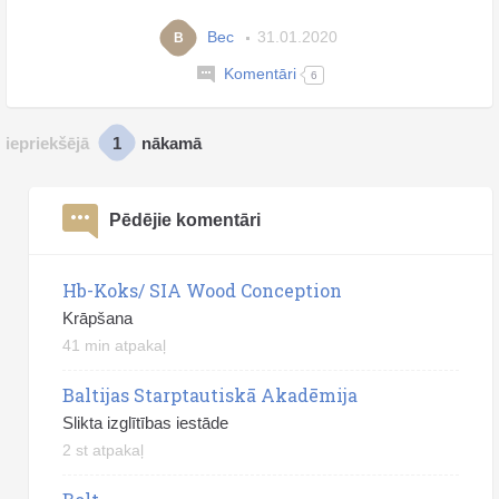
Bec
31.01.2020
B
Komentāri
6
1
iepriekšējā
nākamā
Pēdējie komentāri
Hb-Koks/ SIA Wood Conception
Krāpšana
41 min atpakaļ
Baltijas Starptautiskā Akadēmija
Slikta izglītības iestāde
2 st atpakaļ