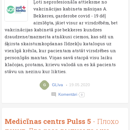
Ļoti neprofesionāla attieksme no
vakcinācijas kabineta māsiņas A.
Bekkeres, garderobe covid - 19 dēļ
aizslēgta, jāiet visur ar virsdrēbēm, bet
vakcinācijas kabinetā pie bekkeres kundzes
draudzene/mazmeita atnākusi ciemos, kas sēž un
šķirsta skaistumkopšanas līdzekļu katalogus uz
vienīgā krēsla, kur pacientam atstāt virsdrēbes un
personīgās mantas. Viņas savā starpā visu laiku
klačojas, protams, krievu valodā un es kā pacients
stāvu un nezinu kur likties.
GLīva
19.05.2020
G
Komentāri
0
Medicīnas centrs Pulss 5
- Плохо