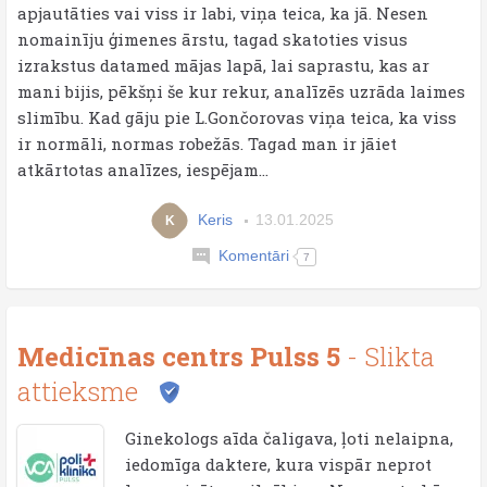
apjautāties vai viss ir labi, viņa teica, ka jā. Nesen
nomainīju ģimenes ārstu, tagad skatoties visus
izrakstus datamed mājas lapā, lai saprastu, kas ar
mani bijis, pēkšņi še kur rekur, analīzēs uzrāda laimes
slimību. Kad gāju pie L.Gončorovas viņa teica, ka viss
ir normāli, normas robežās. Tagad man ir jāiet
atkārtotas analīzes, iespējam...
Keris
13.01.2025
K
Komentāri
7
Medicīnas centrs Pulss 5
- Slikta
attieksme
Ginekologs aīda čaligava, ļoti nelaipna,
iedomīga daktere, kura vispār neprot