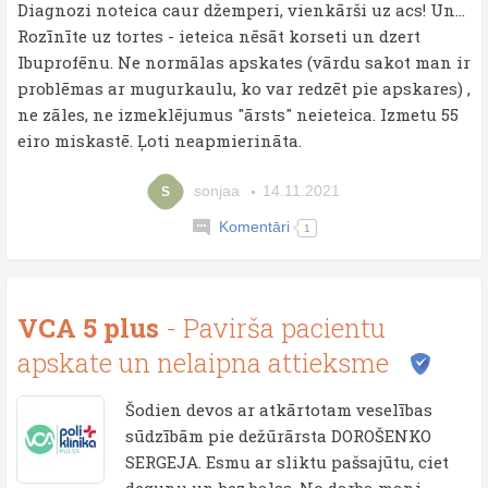
Diagnozi noteica caur džemperi, vienkārši uz acs! Un...
Rozīnīte uz tortes - ieteica nēsāt korseti un dzert
Ibuprofēnu. Ne normālas apskates (vārdu sakot man ir
problēmas ar mugurkaulu, ko var redzēt pie apskares) ,
ne zāles, ne izmeklējumus "ārsts" neieteica. Izmetu 55
eiro miskastē. Ļoti neapmierināta.
sonjaa
14.11.2021
S
Komentāri
1
VCA 5 plus
- Pavirša pacientu
apskate un nelaipna attieksme
Šodien devos ar atkārtotam veselības
sūdzībām pie dežūrārsta DOROŠENKO
SERGEJA. Esmu ar sliktu pašsajūtu, ciet