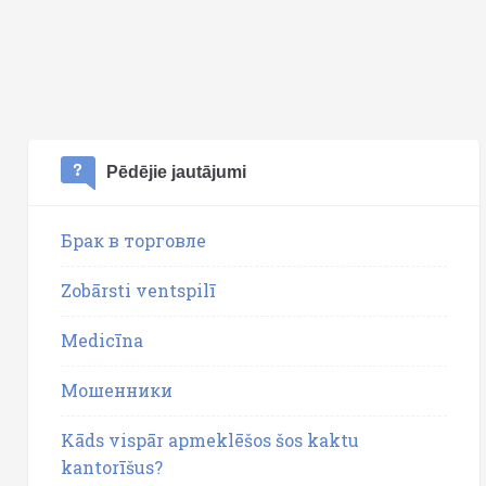
Pēdējie jautājumi
Брак в торговле
Zobārsti ventspilī
Medicīna
Мошенники
Kāds vispār apmeklēšos šos kaktu
kantorīšus?