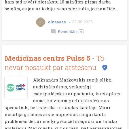
kam tad atvērt pierakstu 10 minūtes pirms darba
beigām, es jau ar to biju neapmierināta, jo man līdz...
elinaaaaa
22.09.2025
E
Komentāri
0
Medicīnas centrs Pulss 5
- To
nevar nosaukt par ārstēšanu
Aleksandrs Markovskis rupjš, slikti
audzināts ārsts, veiksmīgi
manipulējošais ar pacientu, kurš aplami
domā, ka viņam pretī ir ārstēšanas
specialists, bet īstenībā ir naudas kasītājs. Mani
nosūtīja ģimenes ārste nopietnās mugurkaula
problēmas dēļ, ar mērķi precizēt diagnozi un tālāko
ārstēšanu. Markovska kungs man, pat nepieskaroties,