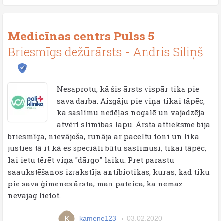
Medicīnas centrs Pulss 5
-
Briesmīgs dežūrārsts - Andris Siliņš
Nesaprotu, kā šis ārsts vispār tika pie
sava darba. Aizgāju pie viņa tikai tāpēc,
ka saslimu nedēļas nogalē un vajadzēja
atvērt slimības lapu. Ārsta attieksme bija
briesmīga, nievājoša, runāja ar paceltu toni un lika
justies tā it kā es speciāli būtu saslimusi, tikai tāpēc,
lai ietu tērēt viņa "dārgo" laiku. Pret parastu
saaukstēšanos izrakstīja antibiotikas, kuras, kad tiku
pie sava ģimenes ārsta, man pateica, ka nemaz
nevajag lietot.
kamene123
03.02.2020
K