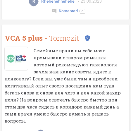
Rhehehehhehehe
23.09.2023
R
Komentāri
0
VCA 5 plus
- Tormozit
Семейные врачи вы себе мозг
промывали отваром ромашки
который рекомендуют гинекологи
зачем нам какие советы идите к
психологу? Если мы уже были там и преобрели
негативный опыт своего посещения нам туда
бегать снова и снова для чего и для какой нахир
цели? На вопросы отвечать быстро быстро при
етом два часа сидеть в коридоре каждый день а
сами врачи умеют быстро думать и решать
вопросы.