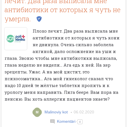
лечит. Два раза выписала мне
антибиотики от которых я чуть не
умерла.
Плохо лечит. Два раза выписала мне
антибиотики от которых я чуть кони
не двинула. Очень сильно заболела
ангиной, дало осложнение на уши и
глаза. Звоню чтобы мне антибиотики выписала,
глаза неделю не видели... Ага едь к ней. На хер
эрецепты. Ужас. А на мой цистит, это
психосоматика... Ага мой гинеколог сказал что
надо 10 дней те жёлтые таблетки пропить и к
урологу меня направить. Лига беере. Вам пора на
пенсию. Вы хоть аллергии пациентов знаете?
Malinoviy kot
06.02.2020
M
Komentāri
4