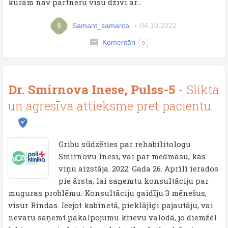
kurām nav partneru visu dzīvi ar...
Samant_samanta
04.10.2022
S
Komentāri
0
Dr. Smirnova Inese, Pulss-5
- Slikta
un agresīva attieksme pret pacientu
Gribu sūdzēties par rehabilitologu
Smirnovu Inesi, vai par medmāsu, kas
viņu aizstāja. 2022. Gada 26. Aprīlī ierados
pie ārsta, lai saņemtu konsultāciju par
muguras problēmu. Konsultāciju gaidīju 3 mēnešus,
visur Rindas. Ieejot kabinetā, pieklājīgi pajautāju, vai
nevaru saņemt pakalpojumu krievu valodā, jo diemžēl