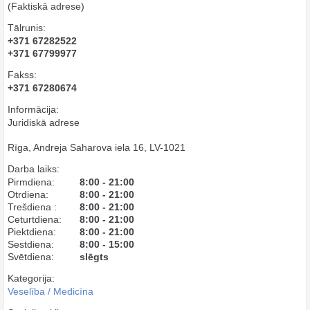
(Faktiskā adrese)
Tālrunis:
+371 67282522
+371 67799977
Fakss:
+371 67280674
Informācija:
Juridiskā adrese
Rīga, Andreja Saharova iela 16, LV-1021
Darba laiks:
Pirmdiena:
8:00 - 21:00
Otrdiena:
8:00 - 21:00
Trešdiena :
8:00 - 21:00
Ceturtdiena:
8:00 - 21:00
Piektdiena:
8:00 - 21:00
Sestdiena:
8:00 - 15:00
Svētdiena:
slēgts
Kategorija:
Veselība / Medicīna