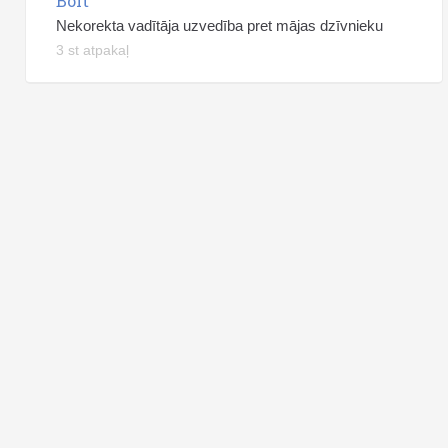
Bolt
Nekorekta vadītāja uzvedība pret mājas dzīvnieku
3 st atpakaļ