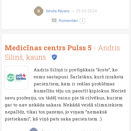
biruta Atvare
25.03.2024
B
Komentāri
1
Medicīnas centrs Pulss 5
- Andris
Siliņš, kauns
Andris Siliņš ir pretīgākais “ārsts”, ko
esmu sastapusi. Šarlatāns, kurš izraksta
pacientiem, kam ir reālas problēmas
kumelīšu tēju un paostīt ķiplokus. Necieš
savu profesiju, un tādēļ vaino pie tā cilvēkus, kuriem
gar to nav nekāda sakara. Nekādā veidā slimniekiem
nepalīdz, tikai tos pazemo, jo viņam “nemaksā
pietiekami”, kā viņš pats saka pacientiem. :)