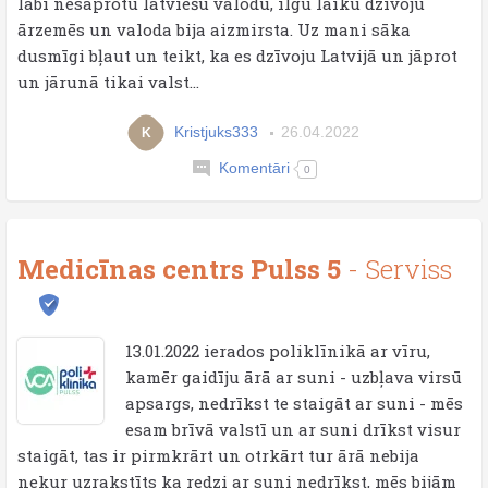
labi nesaprotu latviešu valodu, ilgu laiku dzīvoju
ārzemēs un valoda bija aizmirsta. Uz mani sāka
dusmīgi bļaut un teikt, ka es dzīvoju Latvijā un jāprot
un jārunā tikai valst...
Kristjuks333
26.04.2022
K
Komentāri
0
Medicīnas centrs Pulss 5
- Serviss
13.01.2022 ierados poliklīnikā ar vīru,
kamēr gaidīju ārā ar suni - uzbļava virsū
apsargs, nedrīkst te staigāt ar suni - mēs
esam brīvā valstī un ar suni drīkst visur
staigāt, tas ir pirmkrārt un otrkārt tur ārā nebija
nekur uzrakstīts ka redzi ar suni nedrīkst, mēs bijām