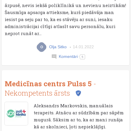
ārpusē, nevis iekšā poliklīnikā un nevienu neiztikām!
Šausmīga apsarga attieksme, kurš piedāvāja man
iesist pa seju par to, ka es stāvēju ar suni, iesaku
administrācijai cītīgi atlasīt savu personālu, kuri
neprot runāt ar...
Olja Sitko
14.01.2022
O
Komentāri
5
Medicīnas centrs Pulss 5
-
Nekompetents ārsts
Aleksandrs Markovskis, manuālais
terapeits. Atnācu ar sūdzībām par sāpēm
mugurā. Sāksim ar to, ka ar mani runāja
kā ar skolnieci, ļoti nepieklājīgi.