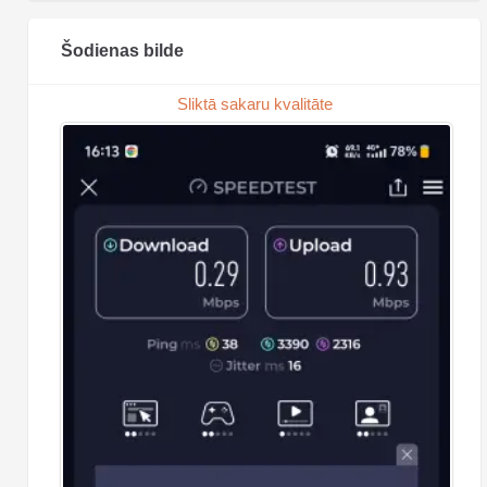
Šodienas bilde
Sliktā sakaru kvalitāte