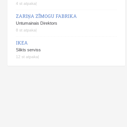
4 st atpakaļ
ZARIŅA ZĪMOGU FABRIKA
Untumainais Direktors
8 st atpakaļ
IKEA
Slikts serviss
12 st atpakaļ