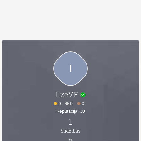
I
IlzeVF
0
0
0
Reputācija: 30
1
Sūdzības