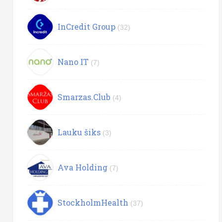
InCredit Group
(32)
Nano IT
(7)
Smarzas.Club
(4)
Lauku šiks
(3)
Ava Holding
(7)
StockholmHealth
(37)