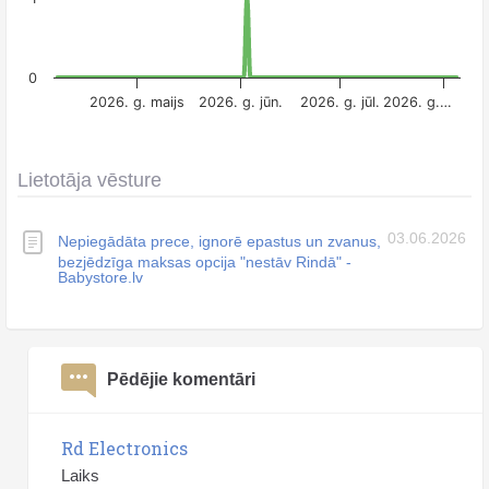
0
2026. g. maijs
2026. g. jūn.
2026. g. jūl.
2026. g.…
Lietotāja vēsture
03.06.2026
Nepiegādāta prece, ignorē epastus un zvanus,
bezjēdzīga maksas opcija "nestāv Rindā" -
Babystore.lv
Pēdējie komentāri
Rd Electronics
Laiks