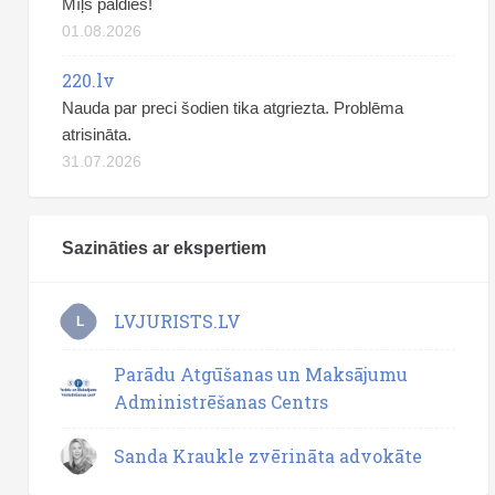
Mīļš paldies!
01.08.2026
220.lv
Nauda par preci šodien tika atgriezta. Problēma
atrisināta.
31.07.2026
Sazināties ar ekspertiem
LVJURISTS.LV
L
Parādu Atgūšanas un Maksājumu
Administrēšanas Centrs
Sanda Kraukle zvērināta advokāte