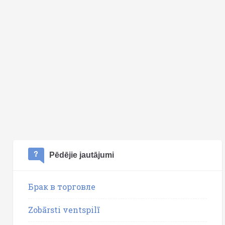
Pēdējie jautājumi
Брак в торговле
Zobārsti ventspilī