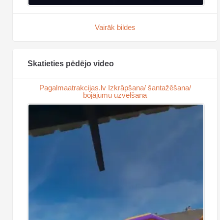
Vairāk bildes
Skatieties pēdējo video
Pagalmaatrakcijas.lv Izkrāpšana/ šantažēšana/
bojājumu uzvelšana