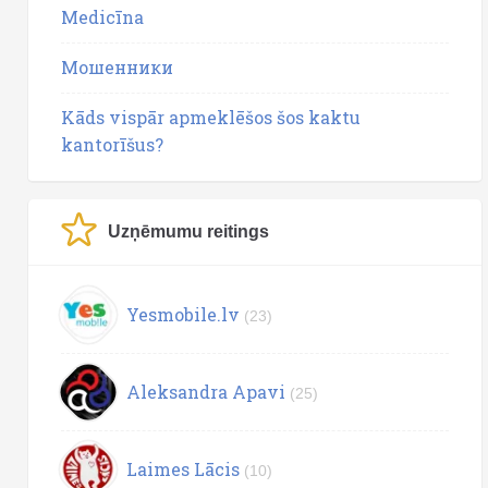
Medicīna
Мошенники
Kāds vispār apmeklēšos šos kaktu
kantorīšus?
Uzņēmumu reitings
Yesmobile.lv
(23)
Aleksandra Apavi
(25)
Laimes Lācis
(10)