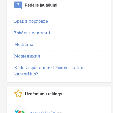
Pēdējie jautājumi
Брак в торговле
Zobārsti ventspilī
Medicīna
Мошенники
Kāds vispār apmeklēšos šos kaktu
kantorīšus?
Uzņēmumu reitings