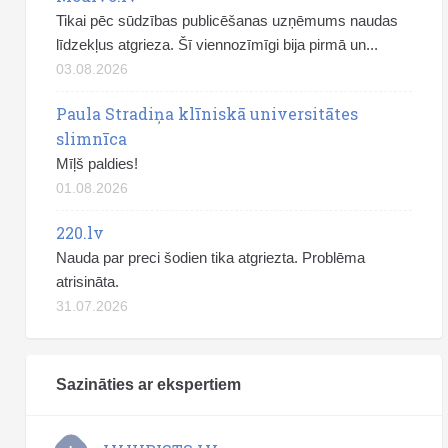
Tikai pēc sūdzības publicēšanas uzņēmums naudas
līdzekļus atgrieza. Šī viennozīmīgi bija pirmā un...
03.08.2026
Paula Stradiņa klīniskā universitātes
slimnīca
Mīļš paldies!
01.08.2026
220.lv
Nauda par preci šodien tika atgriezta. Problēma
atrisināta.
31.07.2026
Sazināties ar ekspertiem