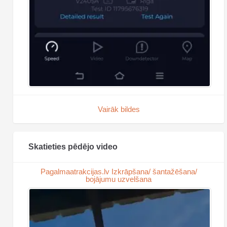
Vairāk bildes
Skatieties pēdējo video
Pagalmaatrakcijas.lv Izkrāpšana/ šantažēšana/
bojājumu uzvelšana