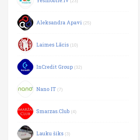
Yesmobile.lv
(23)
Aleksandra Apavi
(25)
Laimes Lācis
(10)
InCredit Group
(32)
Nano IT
(7)
Smarzas.Club
(4)
Lauku šiks
(3)