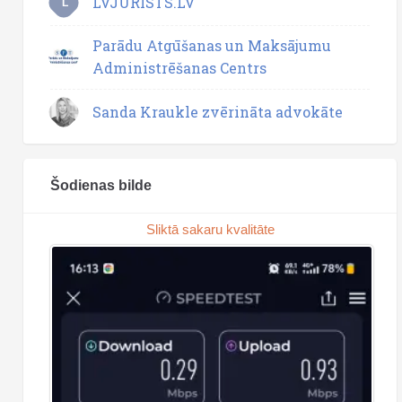
LVJURISTS.LV
L
Parādu Atgūšanas un Maksājumu
Administrēšanas Centrs
Sanda Kraukle zvērināta advokāte
Šodienas bilde
Sliktā sakaru kvalitāte