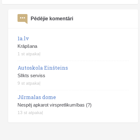
Pēdējie komentāri
1a.lv
Krāpšana
1 st atpakaļ
Autoskola Einšteins
Slīkts serviss
9 st atpakaļ
Jūrmalas dome
Nespēj apkarot virspretlikumības (?)
13 st atpakaļ