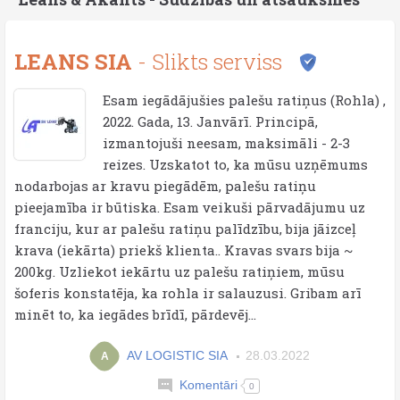
LEANS SIA
- Slikts serviss
Esam iegādājušies palešu ratiņus (Rohla) ,
2022. Gada, 13. Janvārī. Principā,
izmantojuši neesam, maksimāli - 2-3
reizes. Uzskatot to, ka mūsu uzņēmums
nodarbojas ar kravu piegādēm, palešu ratiņu
pieejamība ir būtiska. Esam veikuši pārvadājumu uz
franciju, kur ar palešu ratiņu palīdzību, bija jāizceļ
krava (iekārta) priekš klienta.. Kravas svars bija ~
200kg. Uzliekot iekārtu uz palešu ratiņiem, mūsu
šoferis konstatēja, ka rohla ir salauzusi. Gribam arī
minēt to, ka iegādes brīdī, pārdevēj...
AV LOGISTIC SIA
28.03.2022
A
Komentāri
0