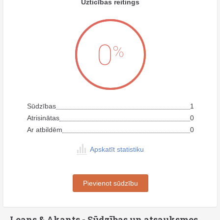
Uzticības reitings
0
%
Sūdzības
1
Atrisinātas
0
Ar atbildēm
0
Apskatīt statistiku
Pievienot sūdzību
Leans & Akants - Sūdzības un atsauksmes