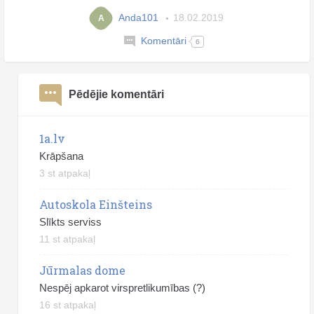
Anda101
18.02.2019
A
Komentāri
6
Pēdējie komentāri
1a.lv
Krāpšana
3 st atpakaļ
Autoskola Einšteins
Slīkts serviss
11 st atpakaļ
Jūrmalas dome
Nespēj apkarot virspretlikumības (?)
16 st atpakaļ