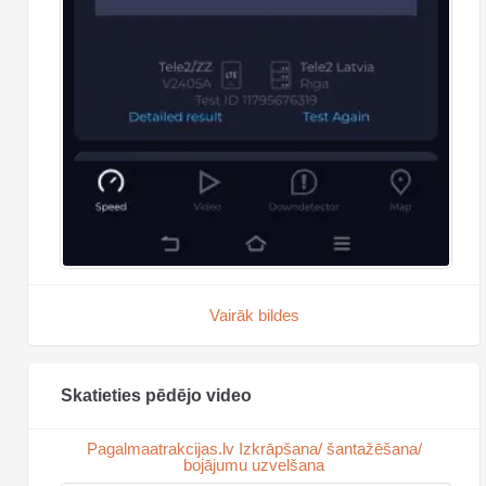
Vairāk bildes
Skatieties pēdējo video
Pagalmaatrakcijas.lv Izkrāpšana/ šantažēšana/
bojājumu uzvelšana