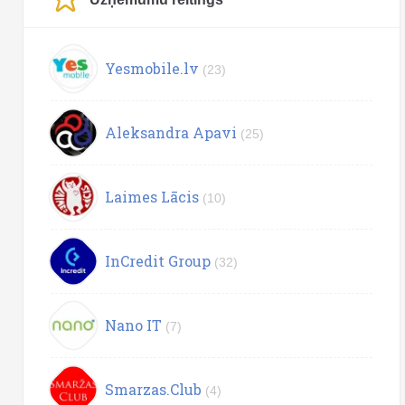
Yesmobile.lv
(23)
Aleksandra Apavi
(25)
Laimes Lācis
(10)
InCredit Group
(32)
Nano IT
(7)
Smarzas.Club
(4)