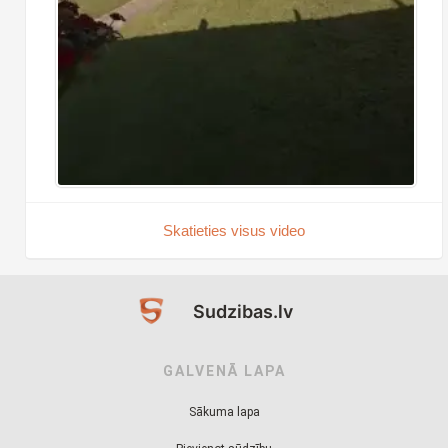
Skatieties visus video
Sudzibas.lv
GALVENĀ LAPA
Sākuma lapa