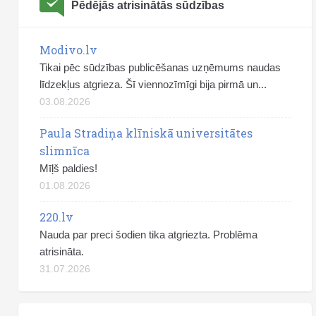
Pēdējās atrisinātās sūdzības
Modivo.lv
Tikai pēc sūdzības publicēšanas uzņēmums naudas
līdzekļus atgrieza. Šī viennozīmīgi bija pirmā un...
03.08.2026
Paula Stradiņa klīniskā universitātes
slimnīca
Mīļš paldies!
01.08.2026
220.lv
Nauda par preci šodien tika atgriezta. Problēma
atrisināta.
31.07.2026