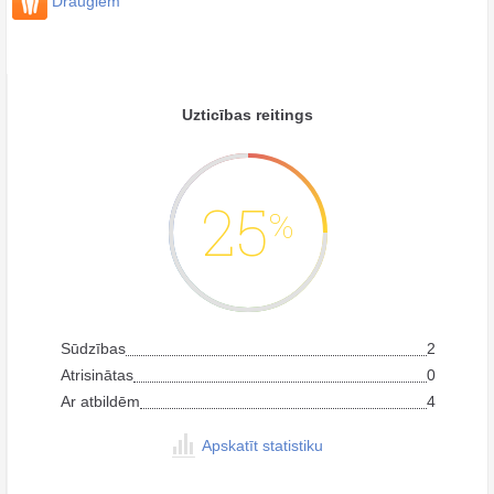
Draugiem
Uzticības reitings
25
%
Sūdzības
2
Atrisinātas
0
Ar atbildēm
4
Apskatīt statistiku