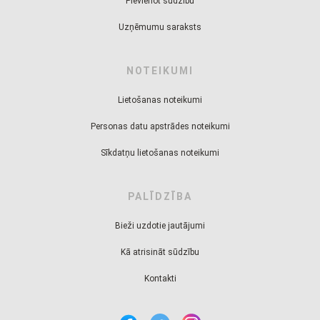
Pievienot sūdzību
Uzņēmumu saraksts
NOTEIKUMI
Lietošanas noteikumi
Personas datu apstrādes noteikumi
Sīkdatņu lietošanas noteikumi
PALĪDZĪBA
Bieži uzdotie jautājumi
Kā atrisināt sūdzību
Kontakti