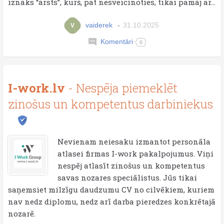
iznāks “ārsts”, kurš, pat nesveicinoties, tikai pamāj ar...
vaiderek
31.10.2025
V
Komentāri
0
I-work.lv
- Nespēja piemeklēt
zinošus un kompetentus darbiniekus
Nevienam neiesaku izmantot personāla
atlasei firmas I-work pakalpojumus. Viņi
nespēj atlasīt zinošus un kompetentus
savas nozares speciālistus. Jūs tikai
saņemsiet milzīgu daudzumu CV no cilvēkiem, kuriem
nav nedz diplomu, nedz arī darba pieredzes konkrētajā
nozarē.