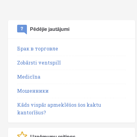
Pēdējie jautājumi
Брак в торговле
Zobārsti ventspilī
Medicīna
Мошенники
Kāds vispār apmeklēšos šos kaktu
kantorīšus?
Uzņēmumu reitings