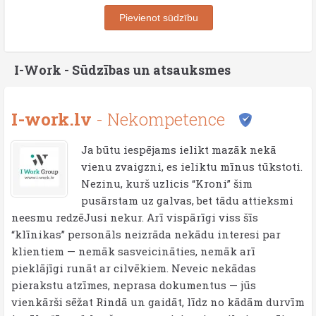
Pievienot sūdzību
I-Work - Sūdzības un atsauksmes
I-work.lv
- Nekompetence
Ja būtu iespējams ielikt mazāk nekā
vienu zvaigzni, es ieliktu mīnus tūkstoti.
Nezinu, kurš uzlicis “Kroni” šim
pusārstam uz galvas, bet tādu attieksmi
neesmu redzēJusi nekur. Arī vispārīgi viss šīs
“klīnikas” personāls neizrāda nekādu interesi par
klientiem — nemāk sasveicināties, nemāk arī
pieklājīgi runāt ar cilvēkiem. Neveic nekādas
pierakstu atzīmes, neprasa dokumentus — jūs
vienkārši sēžat Rindā un gaidāt, līdz no kādām durvīm