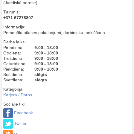
(Juridiskā adrese)
Tālrunis:
+371 67278807
Informācija:
Personāla atlases pakalpojumi, darbinieku meklēšana.
Darba laiks:
Pirmdiena:
9:00 - 18:00
Otrdiena:
9:00 - 18:00
Trešdiena :
9:00 - 18:00
Ceturtdiena:
9:00 - 18:00
Piektdiena:
9:00 - 18:00
Sestdiena:
slēgts
Svētdiena:
slēgts
Kategorija:
Karjera / Darbs
Sociālie tīkli:
Facebook
Twitter