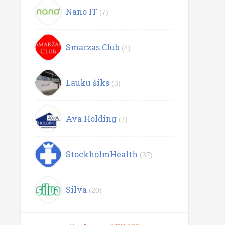
Nano IT
(7)
Smarzas.Club
(4)
Lauku šiks
(3)
Ava Holding
(7)
StockholmHealth
(37)
Silva
(20)