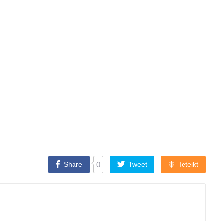
Share
0
Tweet
Ieteikt