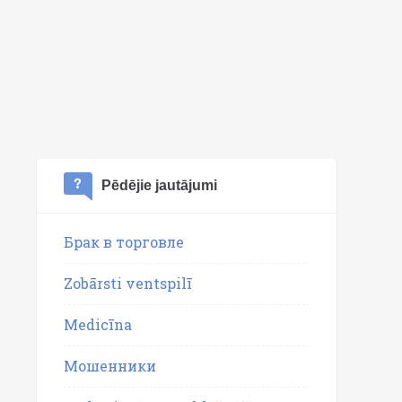
Pēdējie jautājumi
Брак в торговле
Zobārsti ventspilī
Medicīna
Мошенники