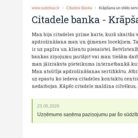
www.sudzibas.lv
Citadele Banka
Krāpšana un slikts serv
Citadele banka
-
Krāpša
Man bija citadeles prime karte, kurā skaitās 
apdrošināšana man un ģimenes locekļiem. Tas bi
ir uz papīra un klientu piesaistei. Betvīsten
bankas ziņojumu jautājot vai man tiešām dar
man jāizraksta pieteikums internetbankā kur j
Man atsūtīja apdrošināšanas sertifikātu. Atbr
uz epastu ko iedeva citadeles kontaktu centr
nedarbojas. Kāpēc citadele maldina cilvēkus, 
23.05.2026
Uzņēmums saņēma paziņojumu par šo sūdzī