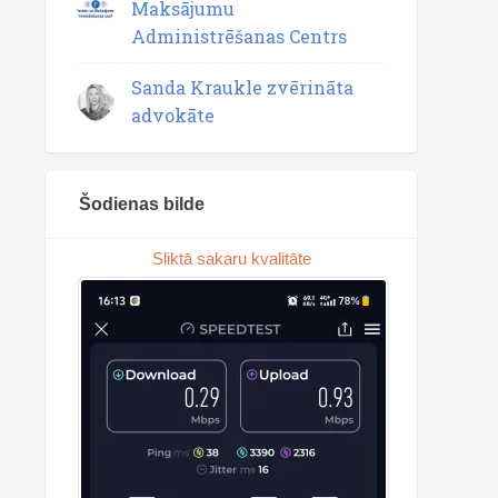
Maksājumu
Administrēšanas Centrs
Sanda Kraukle zvērināta
advokāte
Šodienas bilde
Sliktā sakaru kvalitāte