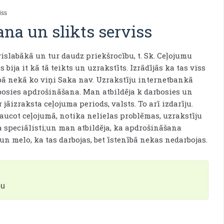
iss
na un slikts serviss
vislabākā un tur daudz priekšrocību, t. Sk. Ceļojumu
ja it kā tā teikts un uzrakstīts. Izrādījās ka tas viss
ībā nekā ko viņi Saka nav. Uzrakstīju internetbankā
bosies apdrošināšana. Man atbildēja k darbosies un
āizraksta ceļojuma periods, valsts. To arī izdarīju.
aucot ceļojumā, notika nelielas problēmas, uzrakstīju
a speciālisti;un man atbildēja, ka apdrošināšana
un melo, ka tas darbojas, bet īstenībā nekas nedarbojas.
bu