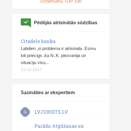
Uzņēmumu TOP 100
Pēdējās atrisinātās sūdzības
Citadele banka
Labdien ,si problema ir atrisinata .Esmu
loti priecigs ,ka N..K. piezvanija un
situaciju visu...
19.10.2017
Sazināties ar ekspertiem
LVJURISTS.LV
L
Parādu Atgūšanas un