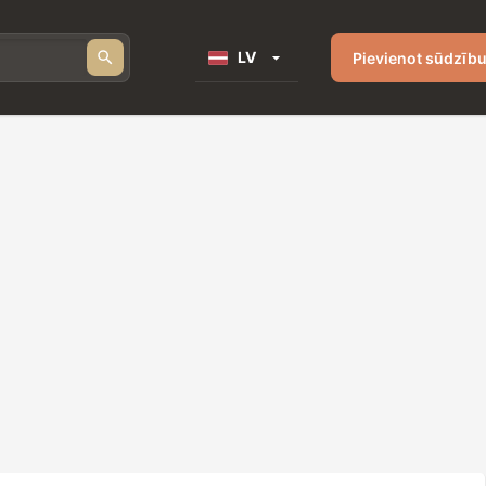
LV
Pievienot sūdzīb