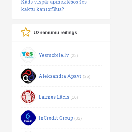
Kāds vispār apmeklēšos šos
kaktu kantorīšus?
Uzņēmumu reitings
Yesmobile.lv
(23)
Aleksandra Apavi
(25)
Laimes Lācis
(10)
InCredit Group
(32)