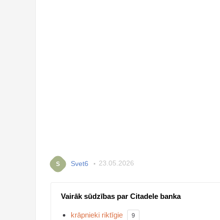
Svet6
23.05.2026
S
Vairāk sūdzības par Citadele banka
krāpnieki riktīgie
9