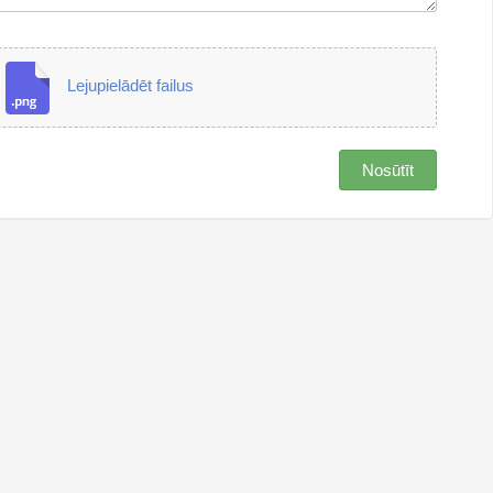
Lejupielādēt failus
Nosūtīt