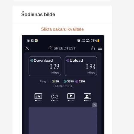
Šodienas bilde
Sliktā sakaru kvalitāte