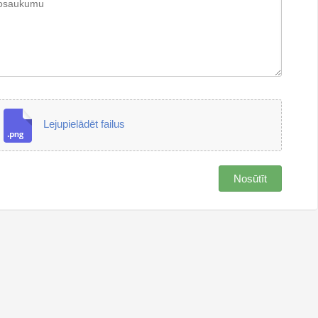
Lejupielādēt failus
Nosūtīt