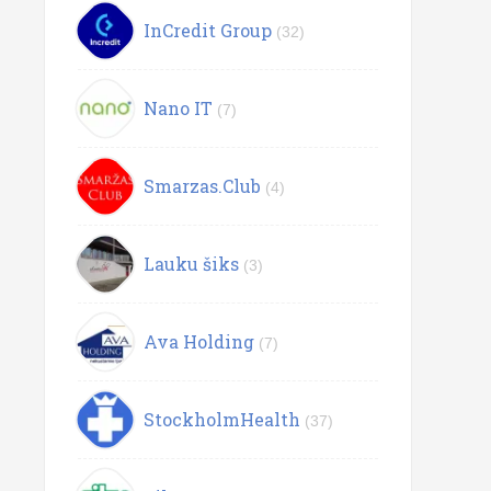
InCredit Group
(32)
Nano IT
(7)
Smarzas.Club
(4)
Lauku šiks
(3)
Ava Holding
(7)
StockholmHealth
(37)