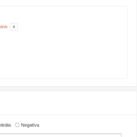
šana
4
itrāla
Negatīva