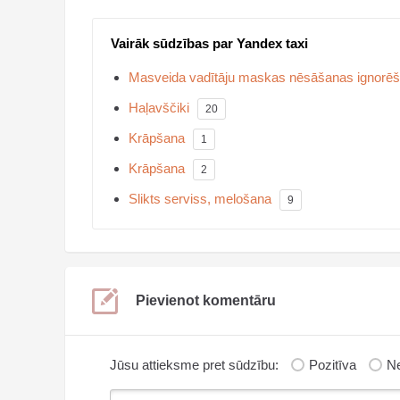
Vairāk sūdzības par Yandex taxi
Masveida vadītāju maskas nēsāšanas ignorē
Haļavščiki
20
Krāpšana
1
Krāpšana
2
Slikts serviss, melošana
9
Pievienot komentāru
Jūsu attieksme pret sūdzību:
Pozitīva
Ne