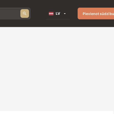
LV
Pievienot sūdzīb