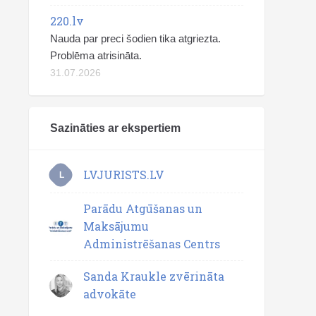
220.lv
Nauda par preci šodien tika atgriezta.
Problēma atrisināta.
31.07.2026
Sazināties ar ekspertiem
LVJURISTS.LV
L
Parādu Atgūšanas un
Maksājumu
Administrēšanas Centrs
Sanda Kraukle zvērināta
advokāte