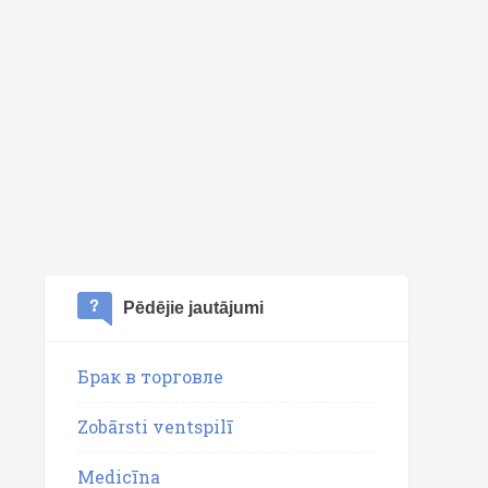
Pēdējie jautājumi
Брак в торговле
Zobārsti ventspilī
Medicīna