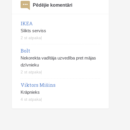
Pēdējie komentāri
IKEA
Slikts serviss
2 st atpakaļ
Bolt
Nekorekta vadītāja uzvedība pret mājas
dzīvnieku
2 st atpakaļ
Viktors Mišins
Krāpnieks
4 st atpakaļ