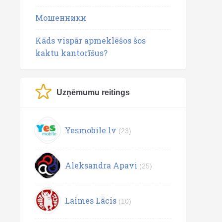
Мошенники
Kāds vispār apmeklēšos šos
kaktu kantorīšus?
Uzņēmumu reitings
Yesmobile.lv
(23)
Aleksandra Apavi
(25)
Laimes Lācis
(10)