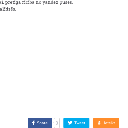
i, pretīga rīcība no yandex puses.
alīdzēs.
Share
0
Tweet
Ieteikt