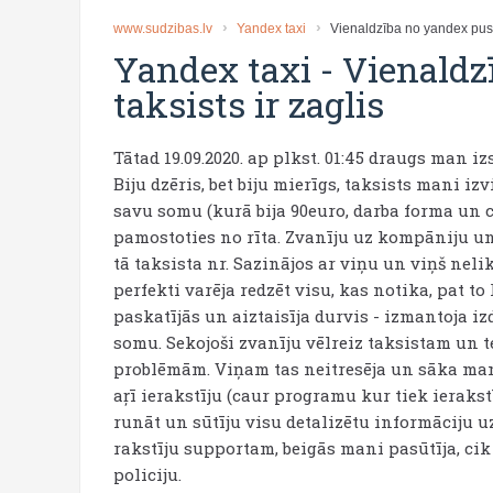
www.sudzibas.lv
Yandex taxi
Vienaldzība no yandex puses
Yandex taxi
-
Vienaldz
taksists ir zaglis
Tātad 19.09.2020. ap plkst. 01:45 draugs man iz
Biju dzēris, bet biju mierīgs, taksists mani i
savu somu (kurā bija 90euro, darba forma un c
pamostoties no rīta. Zvanīju uz kompāniju un
tā taksista nr. Sazinājos ar viņu un viņš neli
perfekti varēja redzēt visu, kas notika, pat t
paskatījās un aiztaisīja durvis - izmantoja i
somu. Sekojoši zvanīju vēlreiz taksistam un t
problēmām. Viņam tas neitresēja un sāka mani
aŗī ierakstīju (caur programu kur tiek ieraks
runāt un sūtīju visu detalizētu informāciju 
rakstīju supportam, beigās mani pasūtīja, cik
policiju.