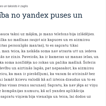
 un taksists ir zaglis
ība no yandex puses un
sauca taksi uz mājām, jo mans telefons bija izlādējies.
zvilka no mašīnas raujot aiz kapuces un es aizmirsu
itas personīgās mantas), to es sapratu tikai
 man teica, ka nekāda soma nav atrasta utt un iedeva
kās ne zinis. Paveicās, ka ir kameras uz manas ielas, un
o ka soma noslīdēja no rokas un palika mašīnā. Šoferis
zdevību un aiztinās lapās, pat nepasakot, ka aizmirsu
eicu, ka man ir pierādījumi, ka varam šo atrisināt bez
 lamāt krievu valodā kā arī izteica draudus un to es
tītas visas zvanu sarunas). Sapratu, ka nav jēga ar viņu
uz kompānijas numuru, kā arī yandex aplikācija
 sapratu viņiem bija vienalga un teica, lai dodos uz