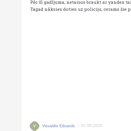
Pēc šī gadījuma, netaisos braukt ar yandex tax
Tagad nāksies doties uz policiju, cerams šie p
Visvaldis Eduards
24.09.2020
V