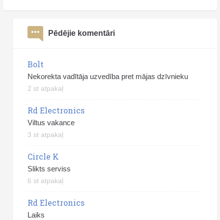
Pēdējie komentāri
Bolt
Nekorekta vadītāja uzvedība pret mājas dzīvnieku
2 st atpakaļ
Rd Electronics
Viltus vakance
3 st atpakaļ
Circle K
Slikts serviss
6 st atpakaļ
Rd Electronics
Laiks