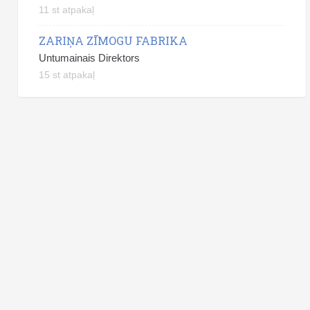
11 st atpakaļ
ZARIŅA ZĪMOGU FABRIKA
Untumainais Direktors
15 st atpakaļ