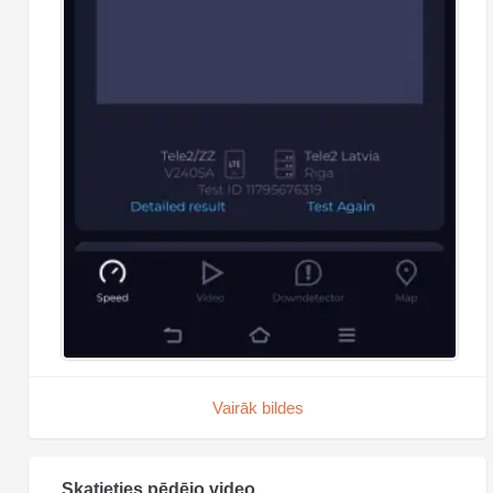
Vairāk bildes
Skatieties pēdējo video