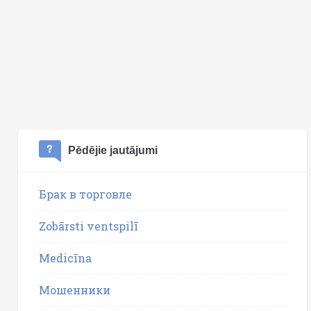
Pēdējie jautājumi
Брак в торговле
Zobārsti ventspilī
Medicīna
Мошенники