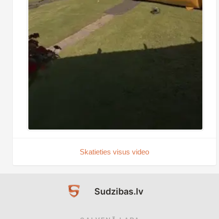
Skatieties visus video
Sudzibas.lv