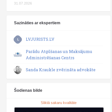
31.07.2026
Sazināties ar ekspertiem
LVJURISTS.LV
L
Parādu Atgūšanas un Maksājumu
Administrēšanas Centrs
Sanda Kraukle zvērināta advokāte
Šodienas bilde
Sliktā sakaru kvalitāte