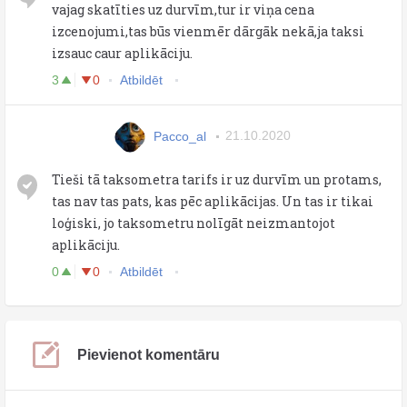
vajag skatīties uz durvīm,tur ir viņa cena
izcenojumi,tas būs vienmēr dārgāk nekā,ja taksi
izsauc caur aplikāciju.
3
0
Atbildēt
Pacco_al
21.10.2020
Tieši tā taksometra tarifs ir uz durvīm un protams,
tas nav tas pats, kas pēc aplikācijas. Un tas ir tikai
loģiski, jo taksometru nolīgāt neizmantojot
aplikāciju.
0
0
Atbildēt
Pievienot komentāru