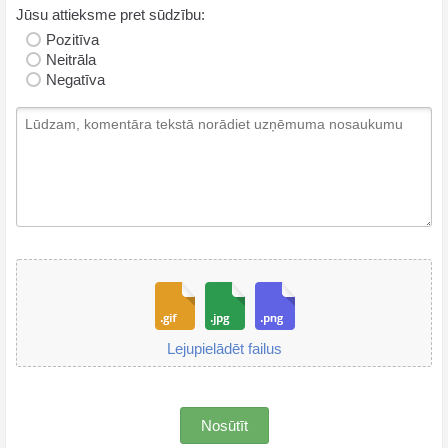
Jūsu attieksme pret sūdzību:
Pozitīva
Neitrāla
Negatīva
Lejupielādēt failus
Nosūtīt