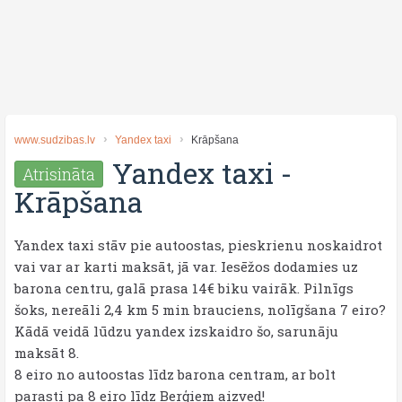
www.sudzibas.lv
Yandex taxi
Krāpšana
Yandex taxi
-
Atrisināta
Krāpšana
Yandex taxi stāv pie autoostas, pieskrienu noskaidrot
vai var ar karti maksāt, jā var. Iesēžos dodamies uz
barona centru, galā prasa 14€ biku vairāk. Pilnīgs
šoks, nereāli 2,4 km 5 min brauciens, nolīgšana 7 eiro?
Kādā veidā lūdzu yandex izskaidro šo, sarunāju
maksāt 8.
8 eiro no autoostas līdz barona centram, ar bolt
parasti pa 8 eiro līdz Berģiem aizved!