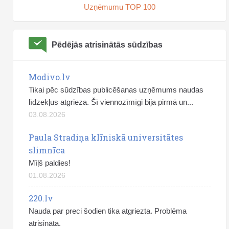
Uzņēmumu TOP 100
Pēdējās atrisinātās sūdzības
Modivo.lv
Tikai pēc sūdzības publicēšanas uzņēmums naudas
līdzekļus atgrieza. Šī viennozīmīgi bija pirmā un...
03.08.2026
Paula Stradiņa klīniskā universitātes
slimnīca
Mīļš paldies!
01.08.2026
220.lv
Nauda par preci šodien tika atgriezta. Problēma
atrisināta.