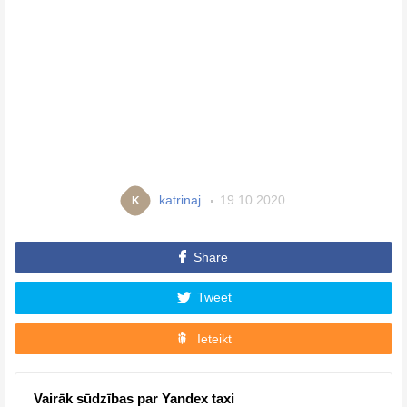
katrinaj
19.10.2020
K
Share
Tweet
Ieteikt
Vairāk sūdzības par Yandex taxi