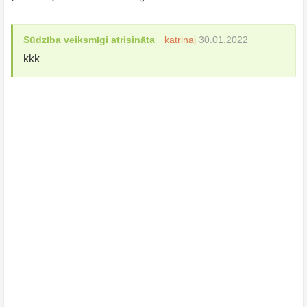
Sūdzība veiksmīgi atrisināta
katrinaj
30.01.2022
kkk