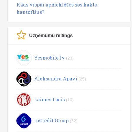
Kāds vispār apmeklēšos šos kaktu
kantorīšus?
Uzņēmumu reitings
Yesmobile.lv
(23)
Aleksandra Apavi
(25)
Laimes Lācis
(10)
InCredit Group
(32)