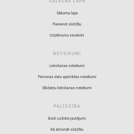
GALVENĀ LAPA
Sākuma lapa
Pievienot sūdzību
Uzņēmumu saraksts
NOTEIKUMI
Lietošanas noteikumi
Personas datu apstrādes noteikumi
Sīkdatņu lietošanas noteikumi
PALĪDZĪBA
Bieži uzdotie jautājumi
Kā atrisināt sūdzību