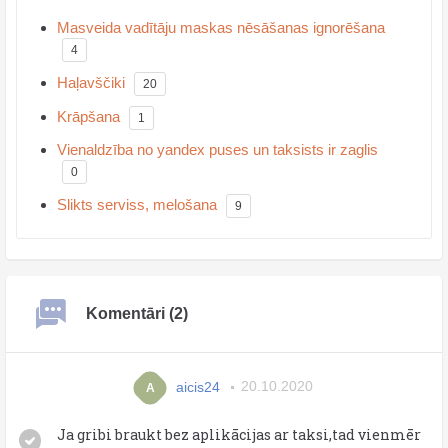
Masveida vadītāju maskas nēsāšanas ignorēšana
4
Haļavščiki
20
Krāpšana
1
Vienaldzība no yandex puses un taksists ir zaglis
0
Slikts serviss, melošana
9
Komentāri (2)
aicis24
20.10.2020
A
Ja gribi braukt bez aplikācijas ar taksi,tad vienmēr