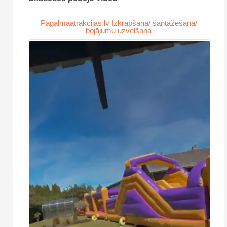
Pagalmaatrakcijas.lv Izkrāpšana/ šantažēšana/
bojājumu uzvelšana