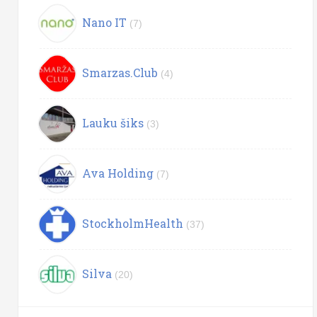
Nano IT
(7)
Smarzas.Club
(4)
Lauku šiks
(3)
Ava Holding
(7)
StockholmHealth
(37)
Silva
(20)