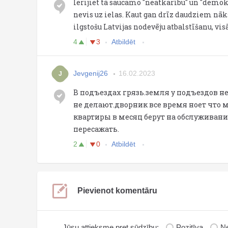
Ierijiet tā saucamo "neatkarību" un "demokr
nevis uz ielas. Kaut gan drīz daudziem nāk
ilgstošu Latvijas nodevēju atbalstīšanu, vis
4
3
Atbildēt
Jevgenij26
16.02.2023
J
В подъездах грязь.земля у подъездов не
не делают.дворник все время ноет что м
квартиры в месяц берут на обслуживани
пересажать.
2
0
Atbildēt
Pievienot komentāru
Jūsu attieksme pret sūdzību:
Pozitīva
Ne