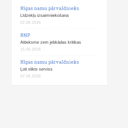
Rīgas namu pārvaldnieks
Līdzekļu izsaimniekošana
02.06.2026
RNP
Attieksme zem jebkādas kritikas
15.05.2026
Rīgas namu pārvaldnieks
Ļoti slikts serviss
07.05.2026