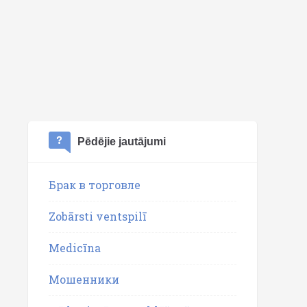
Pēdējie jautājumi
Брак в торговле
Zobārsti ventspilī
Medicīna
Мошенники