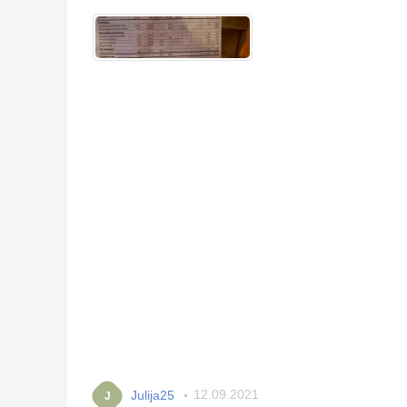
Julija25
12.09.2021
J