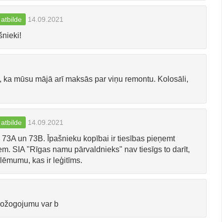
 atbilde
14.09.2021
nieki!
, ka mūsu mājā arī maksās par viņu remontu. Kolosāli,
 atbilde
14.09.2021
73A un 73B. Īpašnieku kopībai ir tiesības pieņemt
m. SIA "Rīgas namu pārvaldnieks" nav tiesīgs to darīt,
 lēmumu, kas ir leģitīms.
 nožogojumu var b