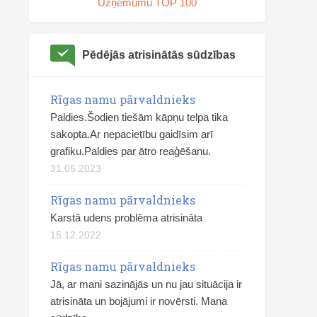
Uzņēmumu TOP 100
Pēdējās atrisinātās sūdzības
Rīgas namu pārvaldnieks
Paldies.Šodien tiešām kāpņu telpa tika
sakopta.Ar nepacietību gaidīsim arī
grafiku.Paldies par ātro reaģēšanu.
31.05.2023
Rīgas namu pārvaldnieks
Karstā udens problēma atrisināta
15.12.2022
Rīgas namu pārvaldnieks
Jā, ar mani sazinājās un nu jau situācija ir
atrisināta un bojājumi ir novērsti. Mana