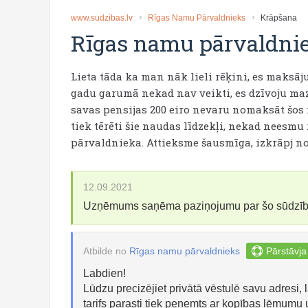
www.sudzibas.lv
Rīgas Namu Pārvaldnieks
Krāpšana
Rīgas namu pārvaldni
Lieta tāda ka man nāk lieli rēķini, es maksā
gadu garumā nekad nav veikti, es dzīvoju maz
savas pensijas 200 eiro nevaru nomaksāt šos 
tiek tērēti šie naudas līdzekļi, nekad neesm
pārvaldnieka. Attieksme šausmīga, izkrāpj n
12.09.2021
Uzņēmums saņēma paziņojumu par šo sūdzī
Atbilde no
Rīgas namu pārvaldnieks
Pārstāvja
Labdien!
Lūdzu precizējiet privātā vēstulē savu adresi, 
tarifs parasti tiek peņemts ar kopības lēmumu 