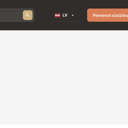
LV
Pievienot sūdzīb