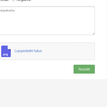
Lejupielādēt failus
Nosūtīt