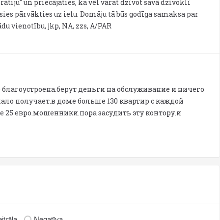
ātiju" un priecājaties, ka vēl varat dzīvot savā dzīvoklī
sies pārvākties uz ielu. Domāju tā būs godīga samaksa par
ādu vienotību, jkp, NA, zzs, A/PAR
 благоустроена.берут деньги на обслуживание и ничего
ало получает.в доме больше 130 квартир с каждой
е 25 евро.мошенники.пора засудить эту контору.и
itrāla
Negatīva