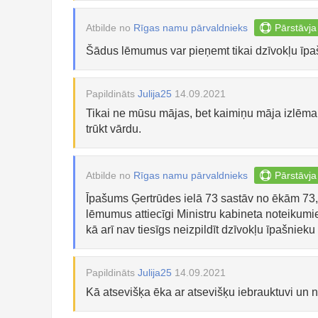
Atbilde no
Rīgas namu pārvaldnieks
Pārstāvja
Šādus lēmumus var pieņemt tikai dzīvokļu īpaš
Papildināts
Julija25
14.09.2021
Tikai ne mūsu mājas, bet kaimiņu māja izlēma
trūkt vārdu.
Atbilde no
Rīgas namu pārvaldnieks
Pārstāvja
Īpašums Ģertrūdes ielā 73 sastāv no ēkām 73, 
lēmumus attiecīgi Ministru kabineta noteikumie
kā arī nav tiesīgs neizpildīt dzīvokļu īpašnieku
Papildināts
Julija25
14.09.2021
Kā atsevišķa ēka ar atsevišķu iebrauktuvi un