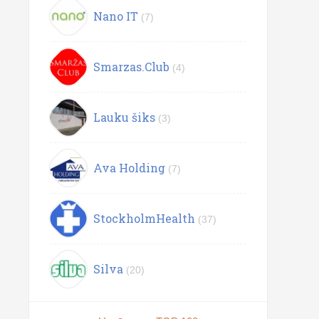
Nano IT
(7)
Smarzas.Club
(4)
Lauku šiks
(3)
Ava Holding
(7)
StockholmHealth
(37)
Silva
(20)