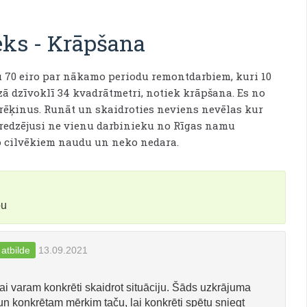
eks
-
Krāpšana
ju 70 eiro par nākamo periodu remontdarbiem, kuri 10
ā dzīvoklī 34 kvadrātmetri, notiek krāpšana. Es no
rēķinus. Runāt un skaidroties neviens nevēlas kur
u redzējusi ne vienu darbinieku no Rīgas namu
o cilvēkiem naudu un neko nedara.
bu
 atbilde
13.09.2021
lai varam konkrēti skaidrot situāciju. Šāds uzkrājuma
un konkrētam mērķim taču, lai konkrēti spētu sniegt