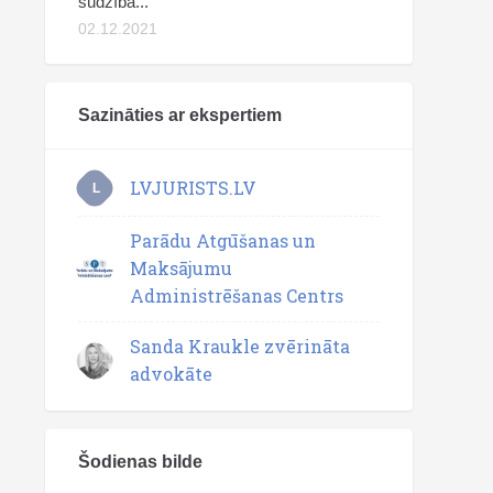
sūdzība...
02.12.2021
Sazināties ar ekspertiem
LVJURISTS.LV
L
Parādu Atgūšanas un
Maksājumu
Administrēšanas Centrs
Sanda Kraukle zvērināta
advokāte
Šodienas bilde