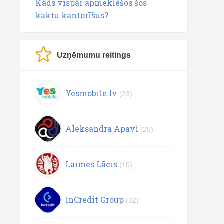
Kāds vispār apmeklēšos šos
kaktu kantorīšus?
Uzņēmumu reitings
Yesmobile.lv
(23)
Aleksandra Apavi
(25)
Laimes Lācis
(10)
InCredit Group
(32)