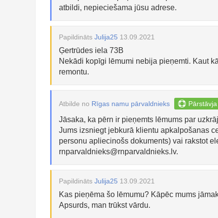
atbildi, nepieciešama jūsu adrese.
Papildināts
Julija25
13.09.2021
Ģertrūdes iela 73B
Nekādi kopīgi lēmumi nebija pieņemti. Kaut 
remontu.
Atbilde no
Rīgas namu pārvaldnieks
Pārstāvja
Jāsaka, ka pērn ir pieņemts lēmums par uzkrāj
Jums izsniegt jebkurā klientu apkalpošanas ce
personu apliecinošs dokuments) vai rakstot el
rnparvaldnieks@rnparvaldnieks.lv
.
Papildināts
Julija25
13.09.2021
Kas pieņēma šo lēmumu? Kāpēc mums jāmaksā 
Apsurds, man trūkst vārdu.