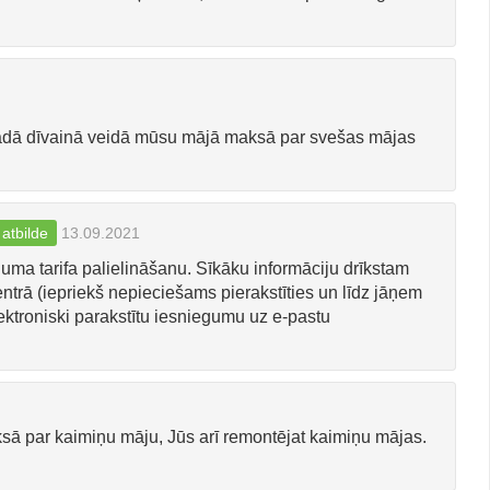
kādā dīvainā veidā mūsu mājā maksā par svešas mājas
 atbilde
13.09.2021
uma tarifa palielināšanu. Sīkāku informāciju drīkstam
ntrā (iepriekš nepieciešams pierakstīties un līdz jāņem
ektroniski parakstītu iesniegumu uz e-pastu
par kaimiņu māju, Jūs arī remontējat kaimiņu mājas.