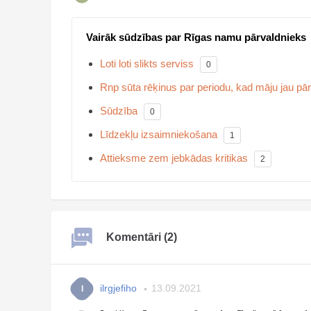
Vairāk sūdzības par Rīgas namu pārvaldnieks
Loti loti slikts serviss
0
Rnp sūta rēķinus par periodu, kad māju jau p
Sūdzība
0
Līdzekļu izsaimniekošana
1
Attieksme zem jebkādas kritikas
2
Komentāri (2)
ilrgjefiho
13.09.2021
I