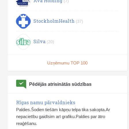
Ava Holding
(7)
StockholmHealth
(37)
Silva
(20)
Uzņēmumu TOP 100
Pēdējās atrisinātās sūdzības
Rīgas namu pārvaldnieks
Paldies.Šodien tiešām kāpņu telpa tika sakopta.Ar
nepacietību gaidīsim arī grafiku.Paldies par ātro
reaģēšanu.