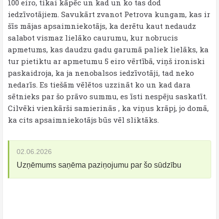
100 eiro, tikai kāpēc un kad un ko tas dod
iedzīvotājiem. Savukārt zvanot Petrova kungam, kas ir
šīs mājas apsaimniekotājs, ka derētu kaut nedaudz
salabot vismaz lielāko caurumu, kur nobrucis
apmetums, kas daudzu gadu garumā paliek lielāks, ka
tur pietiktu ar apmetumu 5 eiro vērtībā, viņš ironiski
paskaidroja, ka ja nenobalsos iedzīvotāji, tad neko
nedarīs. Es tiešām vēlētos uzzināt ko un kad dara
sētnieks par šo prāvo summu, es īsti nespēju saskatīt.
Cilvēki vienkārši samierinās , ka viņus krāpj, jo domā,
ka cits apsaimniekotājs būs vēl sliktāks.
02.06.2026
Uzņēmums saņēma paziņojumu par šo sūdzību