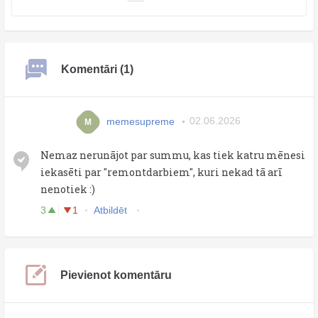
Komentāri (1)
memesupreme
02.06.2026
M
Nemaz nerunājot par summu, kas tiek katru mēnesi
iekasēti par "remontdarbiem", kuri nekad tā arī
nenotiek :)
3
1
Atbildēt
Pievienot komentāru