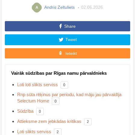
Andris Zeltuliets
02.06.2026
A
Share
Tweet
Ieteikt
Vairāk sūdzības par Rīgas namu pārvaldnieks
Loti loti slikts serviss
0
Rnp sūta rēķinus par periodu, kad māju jau pārvaldīja
Selectum Home
0
Sūdzība
0
Attieksme zem jebkādas kritikas
2
Ļoti slikts serviss
2