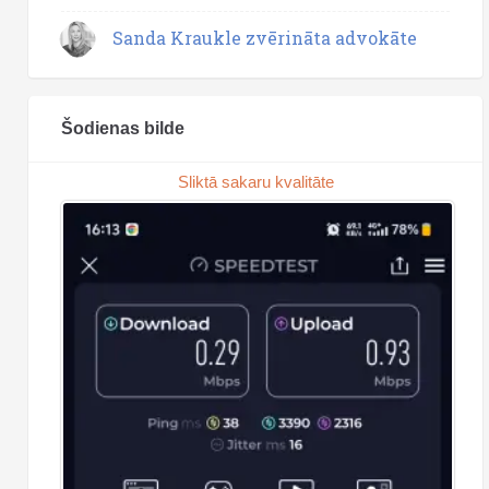
Sanda Kraukle zvērināta advokāte
Šodienas bilde
Sliktā sakaru kvalitāte