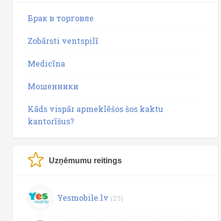
Брак в торговле
Zobārsti ventspilī
Medicīna
Мошенники
Kāds vispār apmeklēšos šos kaktu
kantorīšus?
Uzņēmumu reitings
Yesmobile.lv
(23)