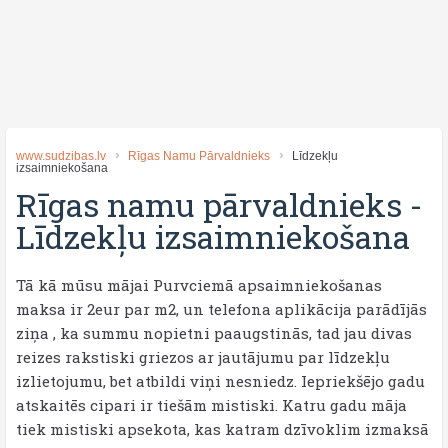
www.sudzibas.lv
Rīgas Namu Pārvaldnieks
Līdzekļu
izsaimniekošana
Rīgas namu pārvaldnieks
-
Līdzekļu izsaimniekošana
Tā kā mūsu mājai Purvciemā apsaimniekošanas
maksa ir 2eur par m2, un telefona aplikācija parādījās
ziņa , ka summu nopietni paaugstinās, tad jau divas
reizes rakstiski griezos ar jautājumu par līdzekļu
izlietojumu, bet atbildi viņi nesniedz. Iepriekšējo gadu
atskaitēs cipari ir tiešām mistiski. Katru gadu māja
tiek mistiski apsekota, kas katram dzīvoklim izmaksā