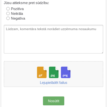
Jūsu attieksme pret sūdzību:
Pozitīva
Neitrāla
Negatīva
Lejupielādēt failus
Nosūtīt