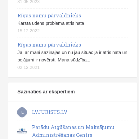
31.05.2023
Rīgas namu pārvaldnieks
Karstā udens problēma atrisināta
15.12.2022
Rīgas namu pārvaldnieks
Jā, ar mani sazinājās un nu jau situācija ir atrisināta un
bojājumi ir novērsti. Mana sūdzība...
02.12.2021
Sazināties ar ekspertiem
LVJURISTS.LV
L
Parādu Atgūšanas un Maksājumu
Administrēšanas Centrs