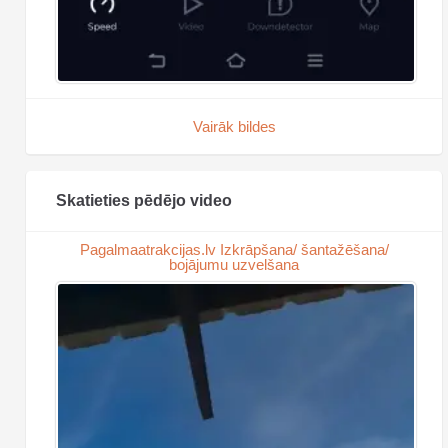
Vairāk bildes
Skatieties pēdējo video
Pagalmaatrakcijas.lv Izkrāpšana/ šantažēšana/
bojājumu uzvelšana