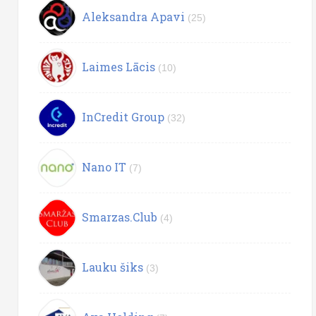
Aleksandra Apavi
(25)
Laimes Lācis
(10)
InCredit Group
(32)
Nano IT
(7)
Smarzas.Club
(4)
Lauku šiks
(3)