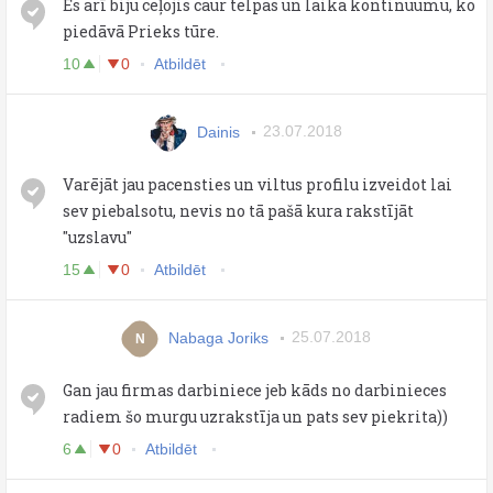
Es arī biju ceļojis caur telpas un laika kontinuumu, ko
piedāvā Prieks tūre.
10
0
Atbildēt
Dainis
23.07.2018
Varējāt jau pacensties un viltus profilu izveidot lai
sev piebalsotu, nevis no tā pašā kura rakstījāt
''uzslavu''
15
0
Atbildēt
Nabaga Joriks
25.07.2018
N
Gan jau firmas darbiniece jeb kāds no darbinieces
radiem šo murgu uzrakstīja un pats sev piekrita))
6
0
Atbildēt