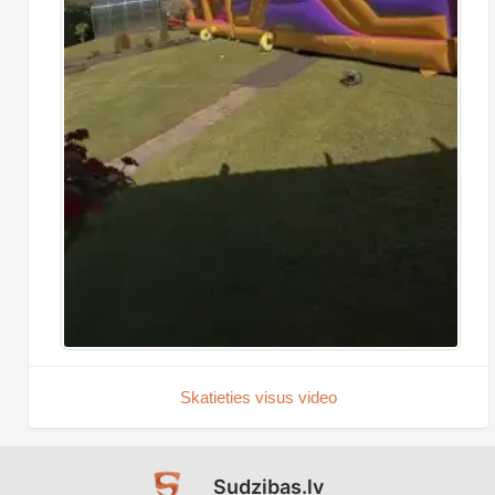
Skatieties visus video
Sudzibas.lv