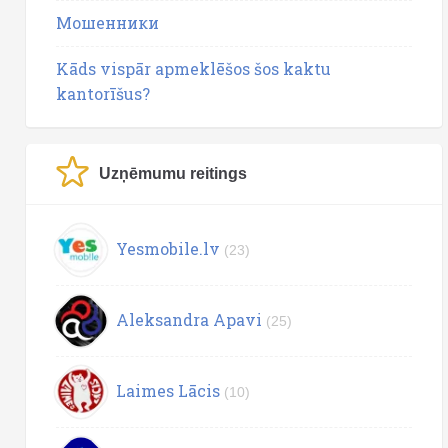
Мошенники
Kāds vispār apmeklēšos šos kaktu
kantorīšus?
Uzņēmumu reitings
Yesmobile.lv
(23)
Aleksandra Apavi
(25)
Laimes Lācis
(10)