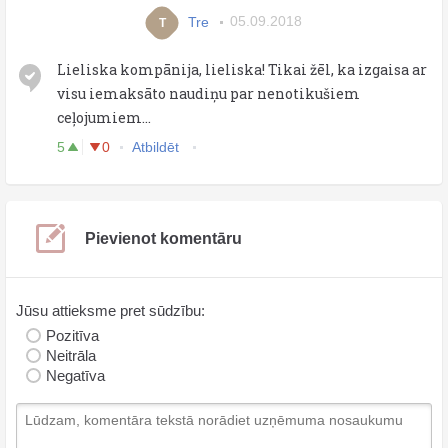
Tre
05.09.2018
T
Lieliska kompānija, lieliska! Tikai žēl, ka izgaisa ar
visu iemaksāto naudiņu par nenotikušiem
ceļojumiem...
5
0
Atbildēt
Pievienot komentāru
Jūsu attieksme pret sūdzību:
Pozitīva
Neitrāla
Negatīva