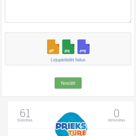
Lejupielādēt failus
Nosūtīt
61
0
Sūdzības
Atrisinātas