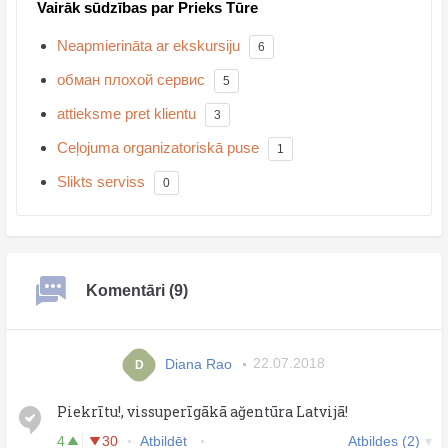
Vairāk sūdzības par Prieks Tūre
Neapmierināta ar ekskursiju
6
обман плохой сервис
5
attieksme pret klientu
3
Ceļojuma organizatoriskā puse
1
Slikts serviss
0
Komentāri (9)
Diana Raо
22.07.2018
D
Piekrītu!, vissuperīgākā ağentūra Latvijā!
4
30
Atbildēt
Atbildes (2)