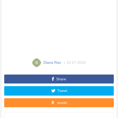
Diana Rao
22.07.2018
D
Share
Tweet
Ieteikt