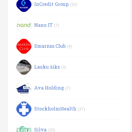
InCredit Group
(32)
Nano IT
(7)
Smarzas.Club
(4)
Lauku šiks
(3)
Ava Holding
(7)
StockholmHealth
(37)
Silva
(20)