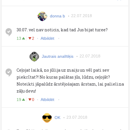
donna b
22.07.2018
30.07. vel nav noticis, kad tad Jus bijat turee?
13
2
Atbildēt
Jautrais analītiķis
22.07.2018
Ceļojat laikā, no jūlija uz maiju un vēl pati sev
piekrītat?! No kuras palātas jūs, lūdzu, ceļojāt?
Noteikti jāpalūdz ārstējošajam ārstam, lai palielina
zāļu devu!
19
0
Atbildēt
ОK
23.07.2018