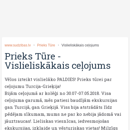
www.sudzibas.lv
Prieks Tūre
Vislieliskākais ceļojums
Prieks Tūre
-
Vislieliskākais ceļojums
Vēlos izteikt vislielāko PALDIES! Prieks tūrei par
ceļojumu Turcija-Grieķija!
Bijām ceļojumā ar kolēģi no 30.07-07.05.2018. Visa
ceļojuma garumā, mēs patiesi baudījām ekskursijas
gan Turcijā, gan Grieķijā. Viss bija atstrādāts līdz
pēdējam sīkumam, mums ne par ko nebija jādomā vai
jāuztraucas!. Lieliskas viesnīcas, iedvesmojošas
ekskursijas, izklaide un vēsturiskas vietas! Milzīgs