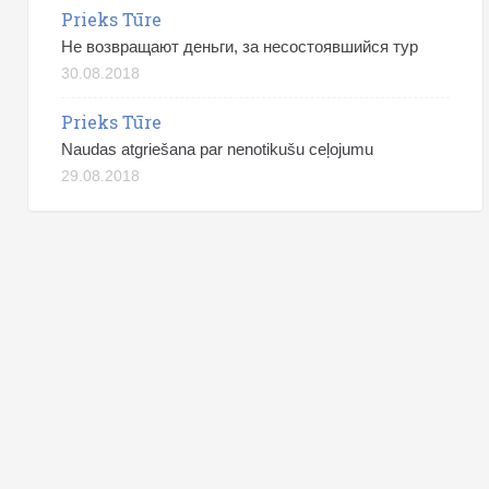
Prieks Tūre
Не возвращают деньги, за несостоявшийся тур
30.08.2018
Prieks Tūre
Naudas atgriešana par nenotikušu ceļojumu
29.08.2018