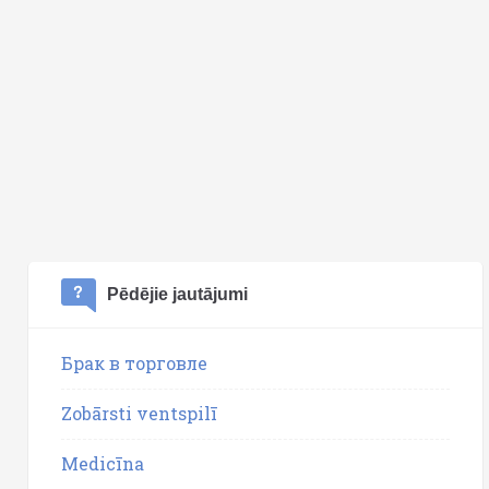
Pēdējie jautājumi
Брак в торговле
Zobārsti ventspilī
Medicīna