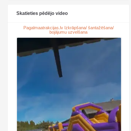
Skatieties pēdējo video
Pagalmaatrakcijas.lv Izkrāpšana/ šantažēšana/
bojājumu uzvelšana