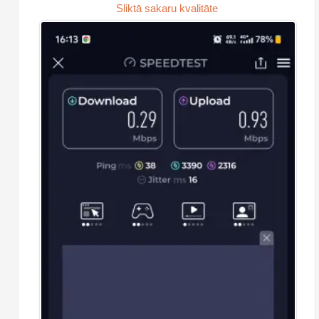
Sliktā sakaru kvalitāte