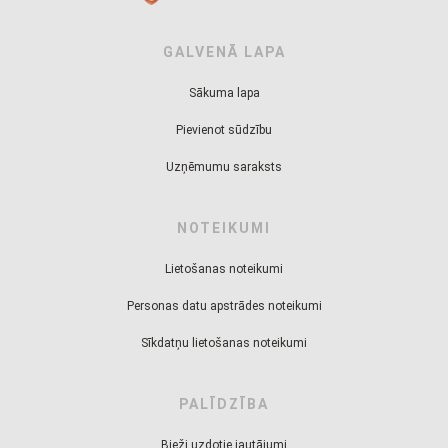
GALVENĀ LAPA
Sākuma lapa
Pievienot sūdzību
Uzņēmumu saraksts
NOTEIKUMI
Lietošanas noteikumi
Personas datu apstrādes noteikumi
Sīkdatņu lietošanas noteikumi
PALĪDZĪBA
Bieži uzdotie jautājumi