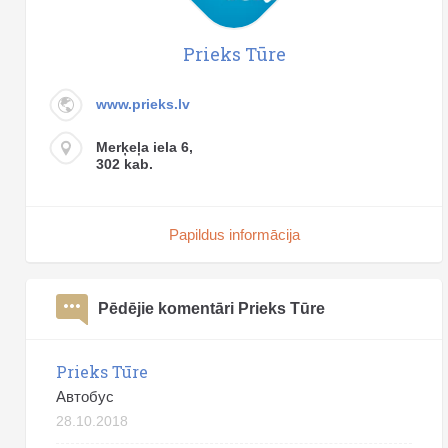
Prieks Tūre
www.prieks.lv
Merķeļa iela 6,
302 kab.
Papildus informācija
Pēdējie komentāri Prieks Tūre
Prieks Tūre
Автобус
28.10.2018