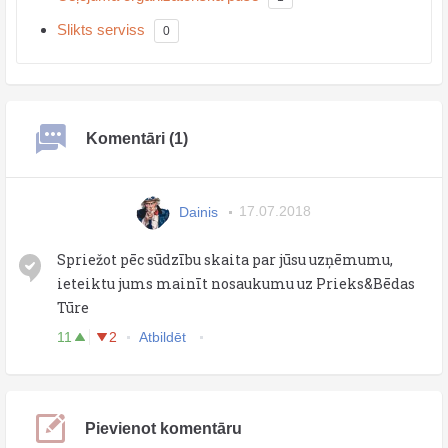
Slikts serviss
0
Komentāri (1)
Dainis
17.07.2018
Spriežot pēc sūdzību skaita par jūsu uzņēmumu,
ieteiktu jums mainīt nosaukumu uz Prieks&Bēdas
Tūre
11
2
Atbildēt
Pievienot komentāru