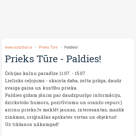
www.sudzibas.lv
Prieks Tūre
Paldies!
Prieks Tūre
-
Paldies!
Čehijas kalnu paradīze 11.07. - 15.07.
Lielisks ceļojums - skaista daba, zelta prāga, daudz
svaiga gaisa un kustību prieka.
Paldies gidam jānim par daudzpusīgo informāciju,
dzirkstošo humoru, pozitīvismu un oranžo cepuri:)
aicinu prieks.lv meklēt jaunas, interesantas, mazāk
zināmas, oriģinālas apskates vietas un objektus!
Uz tikšanos nākamgad!