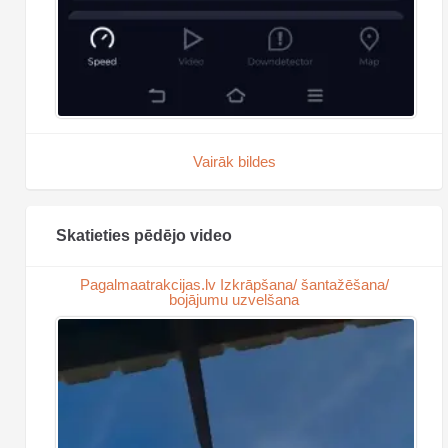
Vairāk bildes
Skatieties pēdējo video
Pagalmaatrakcijas.lv Izkrāpšana/ šantažēšana/
bojājumu uzvelšana