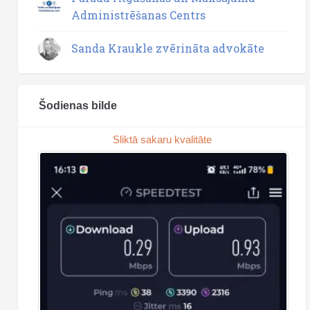
Administrēšanas Centrs
Sanda Kraukle zvērināta advokāte
Šodienas bilde
Sliktā sakaru kvalitāte