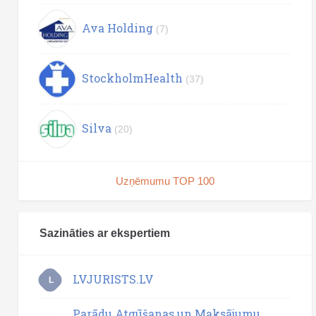
Ava Holding
(7)
StockholmHealth
(37)
Silva
(20)
Uzņēmumu TOP 100
Sazināties ar ekspertiem
LVJURISTS.LV
L
Parādu Atgūšanas un Maksājumu