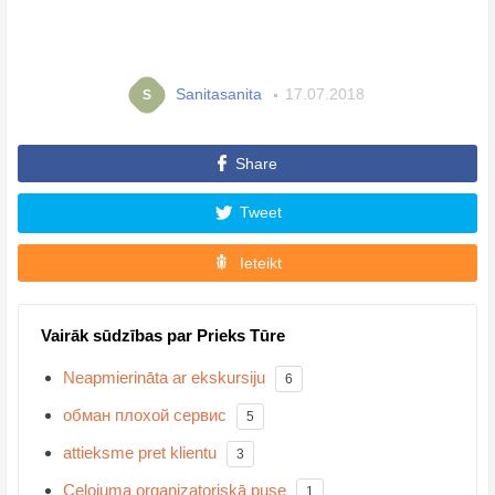
Sanitasanita
17.07.2018
S
Share
Tweet
Ieteikt
Vairāk sūdzības par Prieks Tūre
Neapmierināta ar ekskursiju
6
обман плохой сервис
5
attieksme pret klientu
3
Ceļojuma organizatoriskā puse
1