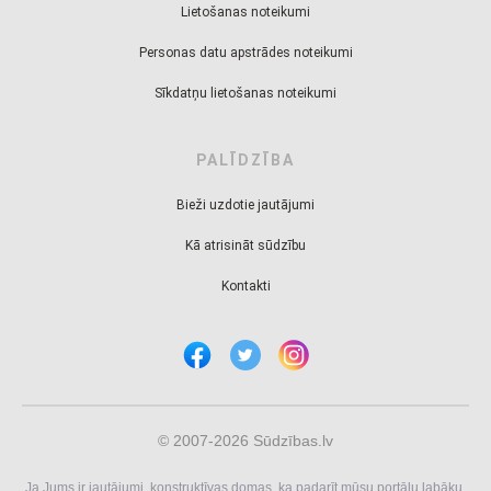
Lietošanas noteikumi
Personas datu apstrādes noteikumi
Sīkdatņu lietošanas noteikumi
PALĪDZĪBA
Bieži uzdotie jautājumi
Kā atrisināt sūdzību
Kontakti
© 2007-2026 Sūdzības.lv
Ja Jums ir jautājumi, konstruktīvas domas, ka padarīt mūsu portālu labāku,