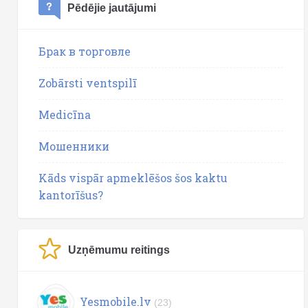
Pēdējie jautājumi
Брак в торговле
Zobārsti ventspilī
Medicīna
Мошенники
Kāds vispār apmeklēšos šos kaktu
kantorīšus?
Uzņēmumu reitings
Yesmobile.lv
(23)