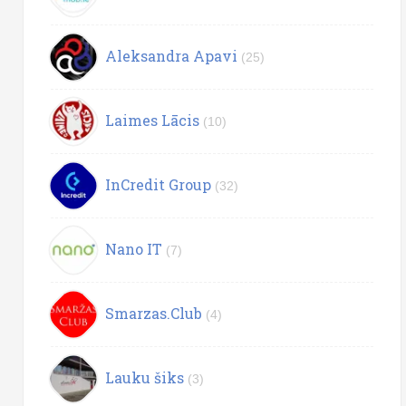
Aleksandra Apavi
(25)
Laimes Lācis
(10)
InCredit Group
(32)
Nano IT
(7)
Smarzas.Club
(4)
Lauku šiks
(3)