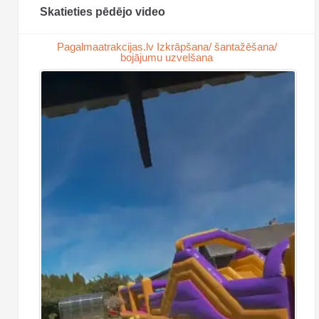
Skatieties pēdējo video
Pagalmaatrakcijas.lv Izkrāpšana/ šantažēšana/
bojājumu uzvelšana