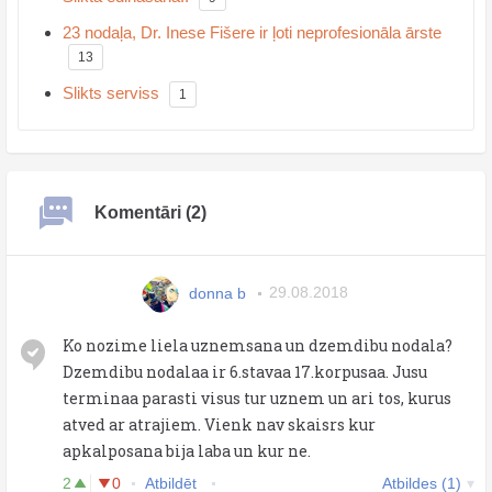
23 nodaļa, Dr. Inese Fišere ir ļoti neprofesionāla ārste
13
Slikts serviss
1
Komentāri (2)
donna b
29.08.2018
Ko nozime liela uznemsana un dzemdibu nodala?
Dzemdibu nodalaa ir 6.stavaa 17.korpusaa. Jusu
terminaa parasti visus tur uznem un ari tos, kurus
atved ar atrajiem. Vienk nav skaisrs kur
apkalposana bija laba un kur ne.
2
0
Atbildēt
Atbildes (1)