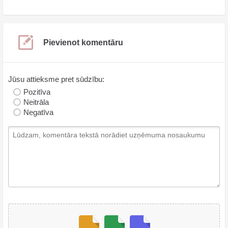
Pievienot komentāru
Jūsu attieksme pret sūdzību:
Pozitīva
Neitrāla
Negatīva