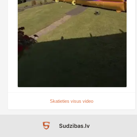
Skatieties visus video
Sudzibas.lv