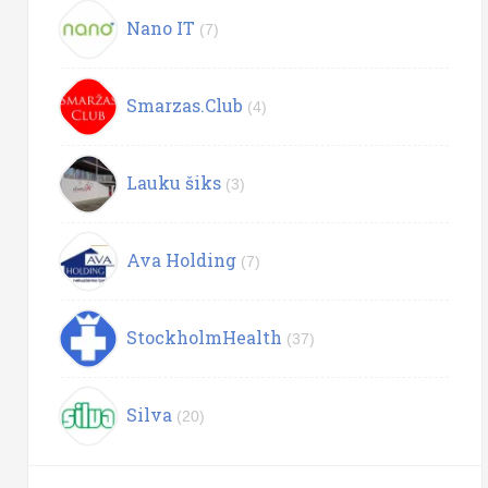
Nano IT
(7)
Smarzas.Club
(4)
Lauku šiks
(3)
Ava Holding
(7)
StockholmHealth
(37)
Silva
(20)