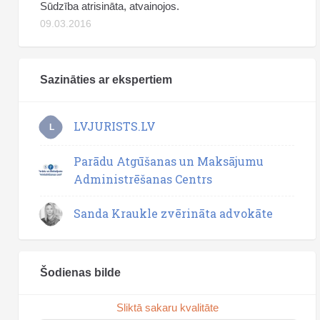
Sūdzība atrisināta, atvainojos.
09.03.2016
Sazināties ar ekspertiem
LVJURISTS.LV
L
Parādu Atgūšanas un Maksājumu
Administrēšanas Centrs
Sanda Kraukle zvērināta advokāte
Šodienas bilde
Sliktā sakaru kvalitāte