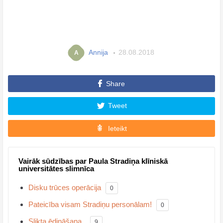
Annija
28.08.2018
A
Share
Tweet
Ieteikt
Vairāk sūdzības par Paula Stradiņa klīniskā
universitātes slimnīca
Disku trūces operācija
0
Pateicība visam Stradiņu personālam!
0
Slikta ēdināšana..
9