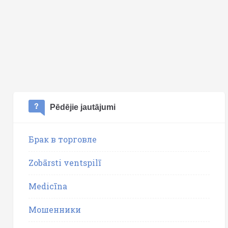
Pēdējie jautājumi
Брак в торговле
Zobārsti ventspilī
Medicīna
Мошенники