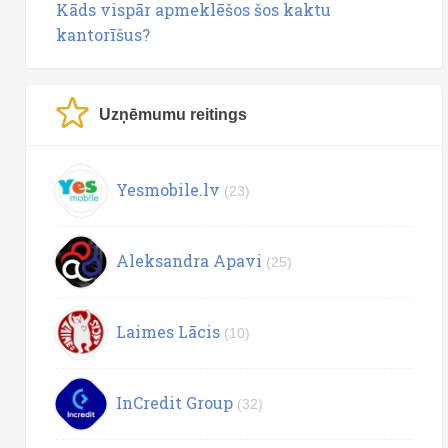
Kāds vispār apmeklēšos šos kaktu
kantorīšus?
Uzņēmumu reitings
Yesmobile.lv
(23)
Aleksandra Apavi
(25)
Laimes Lācis
(10)
InCredit Group
(32)