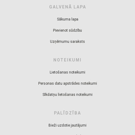
GALVENĀ LAPA
Sākuma lapa
Pievienot sūdzību
Uzņēmumu saraksts
NOTEIKUMI
Lietošanas noteikumi
Personas datu apstrādes noteikumi
Sīkdatņu lietošanas noteikumi
PALĪDZĪBA
Bieži uzdotie jautājumi