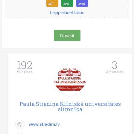
Lejupielādēt failus
Nosūtīt
192
3
Sūdzības
Atrisinātas
Paula Stradiņa Klīniskā universitātes
slimnīca
www.stradini.lv