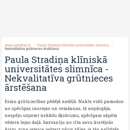
www.sudzibas.lv
Paula Stradiņa Klīniskā universitātes slimnīca
Nekvalitatīva grūtnieces ārstēšana
Paula Stradiņa klīniskā
universitātes slimnīca
-
Nekvalitatīva grūtnieces
ārstēšana
Esmu grūtniecības pēdējā nedēļā. Nakts vidū pamodos
no spēcīgas caurejas un vemšanas, tā nepārgāja,
nespēju uzņemt nekādu šķidrumu, spēcīgam sāpēm
vēdera lejas daļā. Sazvanīju no rīta savu ārstējošo
ārstu, viņa ieteica iedzert pāris zāles, ja tās nelīdzēs,