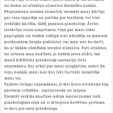
lai dodos uz stradiņu slimnīcu dzemdību nodaļu.
Pēcpusdiena ierados slimnīcā, vecmāte mani kārtīgi
par visu izjautāja un pielika pie tonīšiem, tur viss
izrādījās kārtība, tādēļ pasauca ginekoloģi. Ārstei
izstāstīju visus simptomus, viņa par mani tikai
paņirgājās un tiešām riebīgā tonī atbildēja uz maniem
jautājumiem, beigās piebilstot, vai man nav ko darīt,
ka ar šādām sūdzībām ierodos slimnīca. Pati izlūdzos,
lai uztaisa man analīzes, jo tiešām jutos slikti, tad
manā klātbūtne ginekoloģe sazvanīju lielo
uzņemšanu, kur atkal par mani ņirgājoties, sakot, ka
viņu nodaļā, mani nav kur likt, burtiski iesmērēja
mani tur.
Paldies lielajai uzņemšanai, jo šeit ārstu attieksme bija
pavisam citādāka - iepriecinoša un laipna.
Diemžēl veiktās analīzes nebija iepriecinošas tieši
ginekoloģijas ziņā un ir jāturpina ārstēties, protams,
to daru pie sava ginekologa.