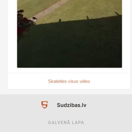
Skatieties visus video
Sudzibas.lv
GALVENĀ LAPA