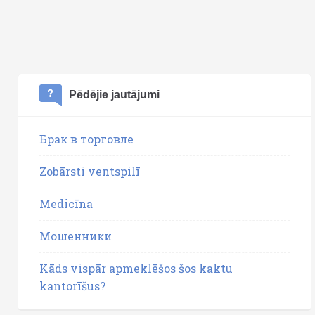
Pēdējie jautājumi
Брак в торговле
Zobārsti ventspilī
Medicīna
Мошенники
Kāds vispār apmeklēšos šos kaktu
kantorīšus?