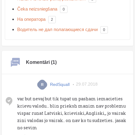
Čeka neizsniegšana
0
На оператора
2
Водитель не дал полагающиеся сдачи
0
Komentāri (1)
RedSquall
29.07.2018
R
var but nevaj but tik tupat un pasham iemacieties
krievu valodu... blin prieksh manim nav problemu
vispar runat Latviski, krieviski,Angliski,, jo vairak
zini valodas jo vairak.. on nav ko tu sudzeties.. jasak
no sevim