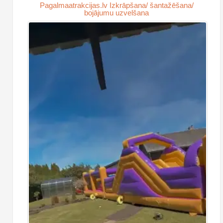
Pagalmaatrakcijas.lv Izkrāpšana/ šantažēšana/
bojājumu uzvelšana