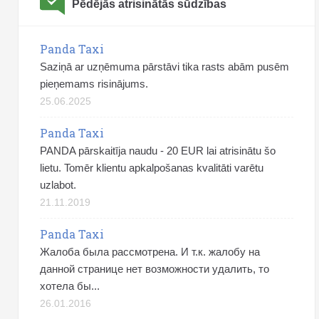
Pēdējās atrisinātās sūdzības
Panda Taxi
Saziņā ar uzņēmuma pārstāvi tika rasts abām pusēm
pieņemams risinājums.
25.06.2025
Panda Taxi
PANDA pārskaitīja naudu - 20 EUR lai atrisinātu šo
lietu. Tomēr klientu apkalpošanas kvalitāti varētu
uzlabot.
21.11.2019
Panda Taxi
Жалоба была рассмотрена. И т.к. жалобу на
данной странице нет возможности удалить, то
хотела бы...
26.01.2016