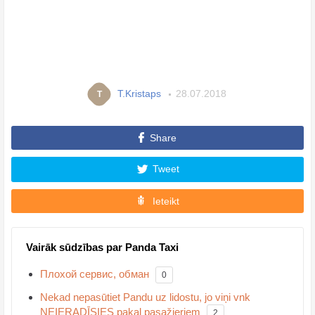
T.Kristaps
28.07.2018
T
Share
Tweet
Ieteikt
Vairāk sūdzības par Panda Taxi
Плохой сервис, обман
0
Nekad nepasūtiet Pandu uz lidostu, jo viņi vnk
NEIERADĪSIES pakaļ pasažieriem
2