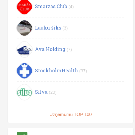
Smarzas.Club
(4)
Lauku šiks
(3)
Ava Holding
(7)
StockholmHealth
(37)
Silva
(20)
Uzņēmumu TOP 100