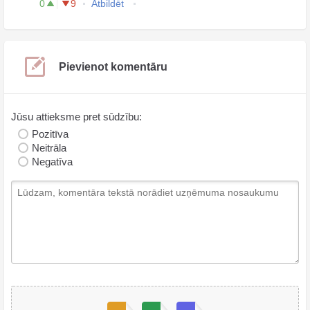
0
9
Atbildēt
Pievienot komentāru
Jūsu attieksme pret sūdzību:
Pozitīva
Neitrāla
Negatīva