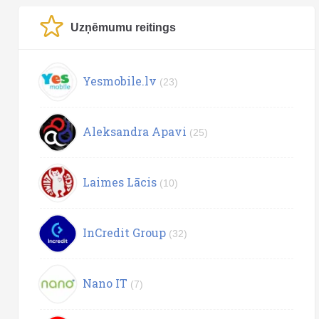
Uzņēmumu reitings
Yesmobile.lv
(23)
Aleksandra Apavi
(25)
Laimes Lācis
(10)
InCredit Group
(32)
Nano IT
(7)