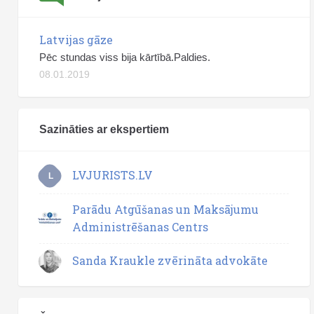
Latvijas gāze
Pēc stundas viss bija kārtībā.Paldies.
08.01.2019
Sazināties ar ekspertiem
LVJURISTS.LV
L
Parādu Atgūšanas un Maksājumu
Administrēšanas Centrs
Sanda Kraukle zvērināta advokāte