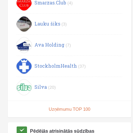
Smarzas.Club
(4)
Lauku šiks
(3)
Ava Holding
(7)
StockholmHealth
(37)
Silva
(20)
Uzņēmumu TOP 100
Pēdējās atrisinātās sūdzības