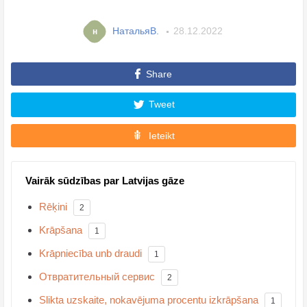
НатальяB.
28.12.2022
н
Share
Tweet
Ieteikt
Vairāk sūdzības par Latvijas gāze
Rēķini
2
Krāpšana
1
Krāpniecība unb draudi
1
Отвратительный сервис
2
Slikta uzskaite, nokavējuma procentu izkrāpšana
1