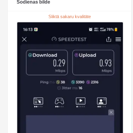
Šodienas bilde
Sliktā sakaru kvalitāte