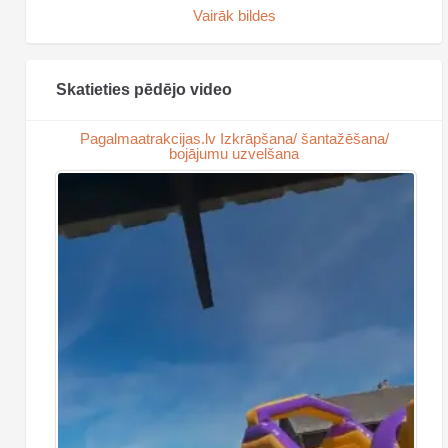
Vairāk bildes
Skatieties pēdējo video
Pagalmaatrakcijas.lv Izkrāpšana/ šantažēšana/
bojājumu uzvelšana