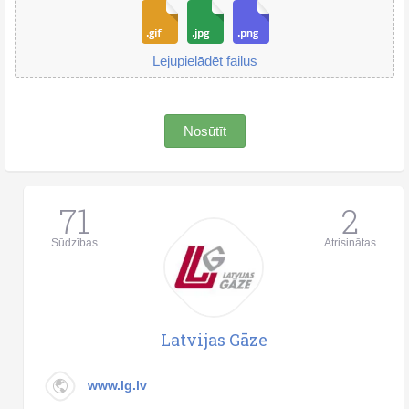
Lejupielādēt failus
Nosūtīt
71
2
Sūdzības
Atrisinātas
Latvijas Gāze
www.lg.lv