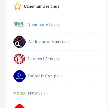
Uzņēmumu reitings
Yesmobile.lv
(23)
Aleksandra Apavi
(25)
Laimes Lācis
(10)
InCredit Group
(32)
Nano IT
(7)