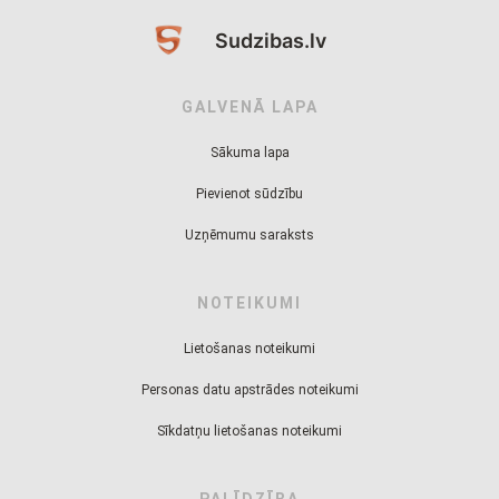
Sudzibas.lv
GALVENĀ LAPA
Sākuma lapa
Pievienot sūdzību
Uzņēmumu saraksts
NOTEIKUMI
Lietošanas noteikumi
Personas datu apstrādes noteikumi
Sīkdatņu lietošanas noteikumi
PALĪDZĪBA