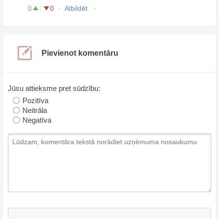
0
0
Atbildēt
Pievienot komentāru
Jūsu attieksme pret sūdzību:
Pozitīva
Neitrāla
Negatīva