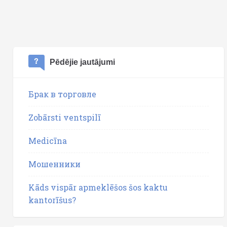
Pēdējie jautājumi
Брак в торговле
Zobārsti ventspilī
Medicīna
Мошенники
Kāds vispār apmeklēšos šos kaktu
kantorīšus?