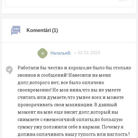
Komentāri (1)
НатальяB.
02.01.2023
н
Работали бы честно и хорошо,не было бы столько
звонков и сообщений! Навесили на меня
долг,которого нет, все было оплачено
своевременно! Не моя вина,что вы не умеете
считать или думаете,что умнее всех и можете
проворачивать свои махинации. В данный
момент на мне еще висит долг,который вы
снимаете с ежемесячной оплаты,но большую
сумму ужу положили себе в карман. Почему я
должна оплачивать вашу тупость или наглость?