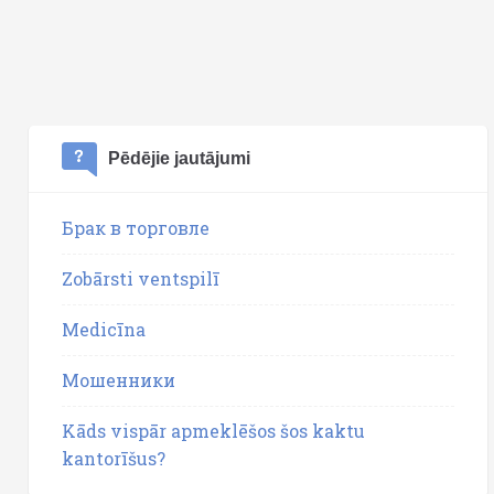
Pēdējie jautājumi
Брак в торговле
Zobārsti ventspilī
Medicīna
Мошенники
Kāds vispār apmeklēšos šos kaktu
kantorīšus?