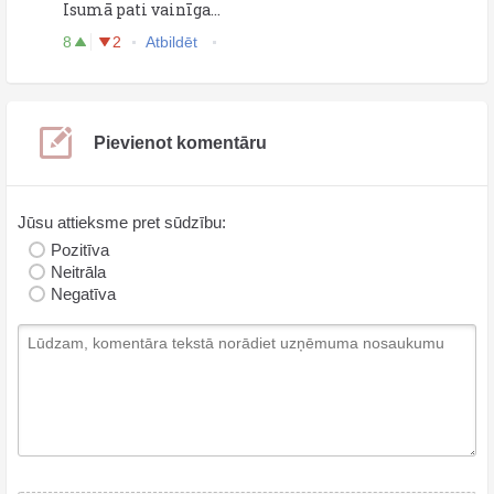
Isumā pati vainīga...
8
2
Atbildēt
Pievienot komentāru
Jūsu attieksme pret sūdzību:
Pozitīva
Neitrāla
Negatīva