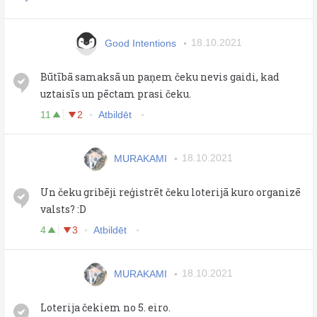
Good Intentions
18.10.2021
Būtībā samaksā un paņem čeku nevis gaidi, kad
uztaisīs un pēctam prasi čeku.
11
2
Atbildēt
MURAKAMI
18.10.2021
Un čeku gribēji reģistrēt čeku loterijā kuro organizē
valsts? :D
4
3
Atbildēt
MURAKAMI
18.10.2021
Loterija čekiem no 5. eiro.