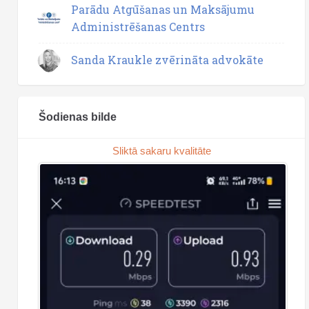
Parādu Atgūšanas un Maksājumu
Administrēšanas Centrs
Sanda Kraukle zvērināta advokāte
Šodienas bilde
Sliktā sakaru kvalitāte