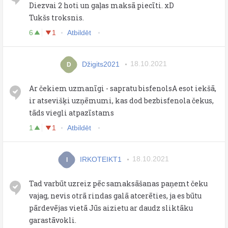
Diezvai 2 hoti un gaļas maksā piecīti. xD
Tukšs troksnis.
6
1
Atbildēt
Džigits2021
18.10.2021
D
Ar čekiem uzmanīgi - sapratu bisfenolsA esot iekšā,
ir atsevišķi uzņēmumi, kas dod bezbisfenola čekus,
tāds viegli atpazīstams
1
1
Atbildēt
IRKOTEIKT1
18.10.2021
I
Tad varbūt uzreiz pēc samaksāšanas paņemt čeku
vajag, nevis otrā rindas galā atcerēties, ja es būtu
pārdevējas vietā Jūs aizietu ar daudz sliktāku
garastāvokli.