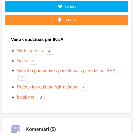
Tweet
Ieteikt
Vairāk sūdzības par IKEA
Slikts serviss
4
Suns
6
Sūdzība par virtuves pasūtīšanas pieredzi no IKEA
2
Preces iekraušana /izkraušana
7
bojājums
3
Komentāri (5)