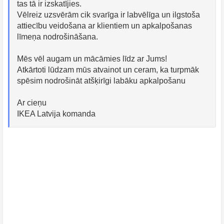
tas tā ir izskatījies.
Vēlreiz uzsvērām cik svarīga ir labvēlīga un ilgstoša
attiecību veidošana ar klientiem un apkalpošanas
līmeņa nodrošināšana.
Mēs vēl augam un mācāmies līdz ar Jums!
Atkārtoti lūdzam mūs atvainot un ceram, ka turpmāk
spēsim nodrošināt atšķirīgi labāku apkalpošanu
Ar cieņu
IKEA Latvija komanda