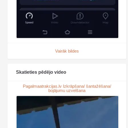
Vairāk bildes
Skatieties pēdējo video
Pagalmaatrakcijas.lv Izkrāpšana/ šantažēšana/
bojājumu uzvelšana