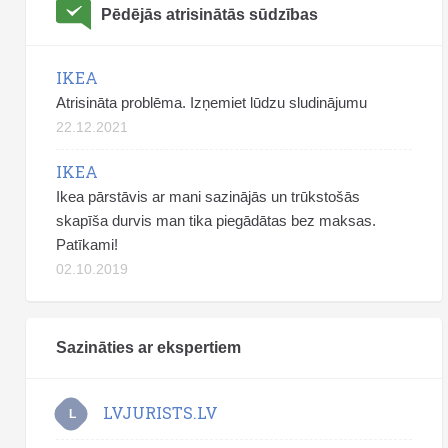
Pēdējās atrisinātās sūdzības
IKEA
Atrisināta problēma. Izņemiet lūdzu sludinājumu
22.12.2021
IKEA
Ikea pārstāvis ar mani sazinājās un trūkstošās
skapīša durvis man tika piegādātas bez maksas.
Patīkami!
02.10.2019
Sazināties ar ekspertiem
LVJURISTS.LV
L