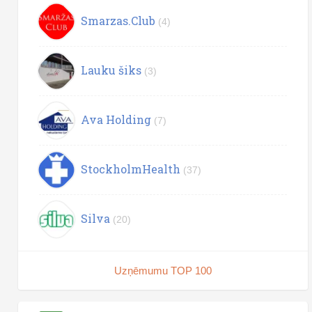
Smarzas.Club
(4)
Lauku šiks
(3)
Ava Holding
(7)
StockholmHealth
(37)
Silva
(20)
Uzņēmumu TOP 100