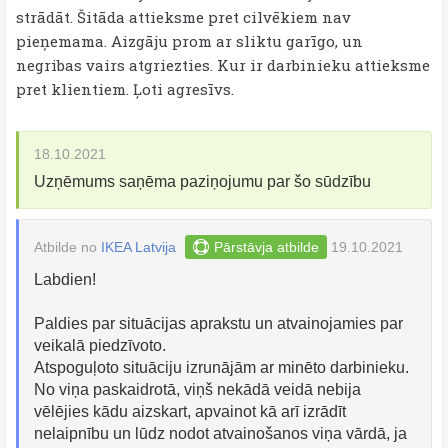
strādāt. Šitāda attieksme pret cilvēkiem nav
pieņemama. Aizgāju prom ar sliktu garīgo, un
negribas vairs atgriezties. Kur ir darbinieku attieksme
pret klientiem. Ļoti agresīvs.
18.10.2021
Uzņēmums saņēma paziņojumu par šo sūdzību
Atbilde no
IKEA Latvija
Pārstāvja atbilde
19.10.2021
Labdien!
Paldies par situācijas aprakstu un atvainojamies par
veikalā piedzīvoto.
Atspoguļoto situāciju izrunājām ar minēto darbinieku.
No viņa paskaidrotā, viņš nekādā veidā nebija
vēlējies kādu aizskart, apvainot kā arī izrādīt
nelaipnību un lūdz nodot atvainošanos viņa vārdā, ja