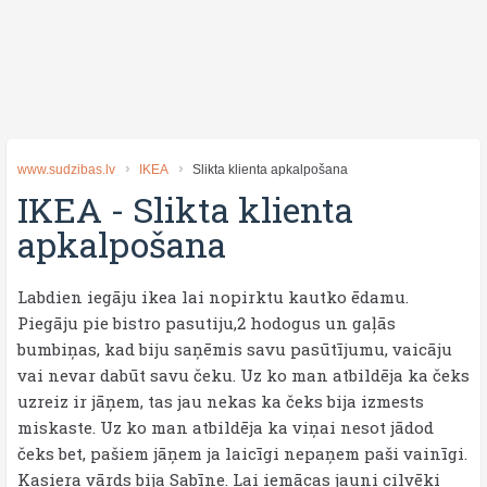
www.sudzibas.lv
IKEA
Slikta klienta apkalpošana
IKEA
-
Slikta klienta
apkalpošana
Labdien iegāju ikea lai nopirktu kautko ēdamu.
Piegāju pie bistro pasutiju,2 hodogus un gaļās
bumbiņas, kad biju saņēmis savu pasūtījumu, vaicāju
vai nevar dabūt savu čeku. Uz ko man atbildēja ka čeks
uzreiz ir jāņem, tas jau nekas ka čeks bija izmests
miskaste. Uz ko man atbildēja ka viņai nesot jādod
čeks bet, pašiem jāņem ja laicīgi nepaņem paši vainīgi.
Kasiera vārds bija Sabīne. Lai iemācas jauni cilvēki