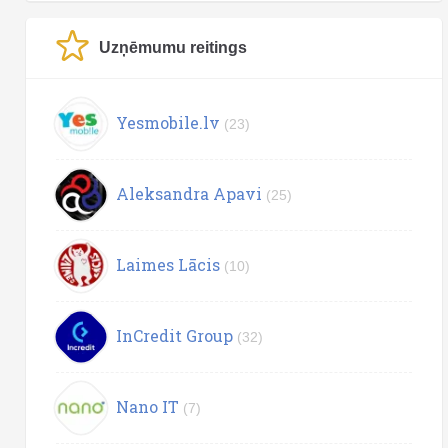
Uzņēmumu reitings
Yesmobile.lv
(23)
Aleksandra Apavi
(25)
Laimes Lācis
(10)
InCredit Group
(32)
Nano IT
(7)