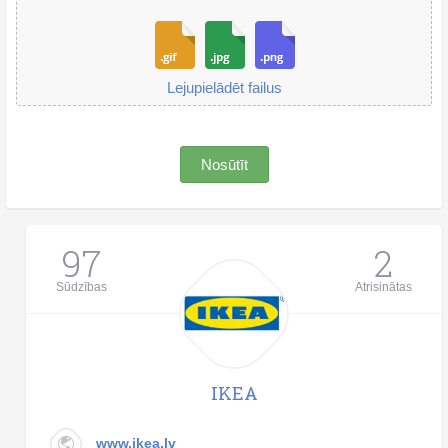
Lejupielādēt failus
Nosūtīt
97
2
Sūdzības
Atrisinātas
IKEA
www.ikea.lv