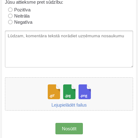
Jūsu attieksme pret sūdzību:
Pozitīva
Neitrāla
Negatīva
Lejupielādēt failus
Nosūtīt