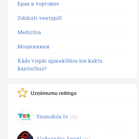
Брак в торговле
Zobārsti ventspilī
Medicīna
Мошенники
Kāds vispār apmeklēšos šos kaktu
kantorīšus?
Uzņēmumu reitings
Yesmobile.lv
(23)
Aleksandra Apavi