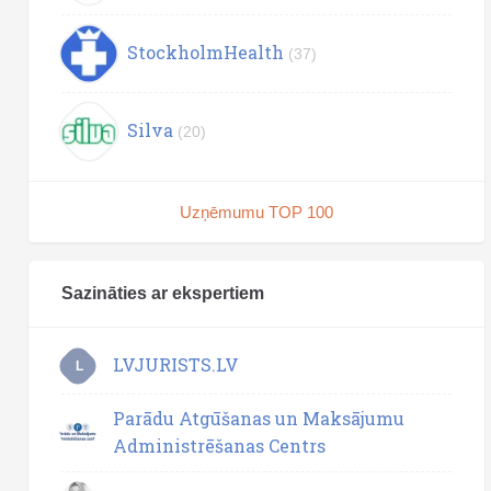
StockholmHealth
(37)
Silva
(20)
Uzņēmumu TOP 100
Sazināties ar ekspertiem
LVJURISTS.LV
L
Parādu Atgūšanas un Maksājumu
Administrēšanas Centrs