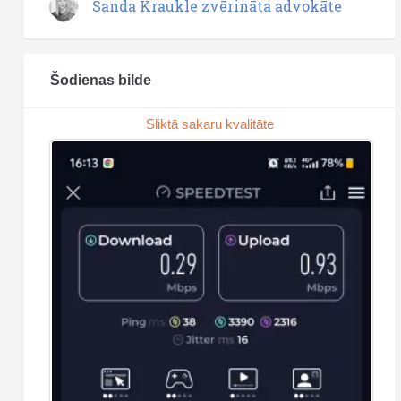
Sanda Kraukle zvērināta advokāte
Šodienas bilde
Sliktā sakaru kvalitāte