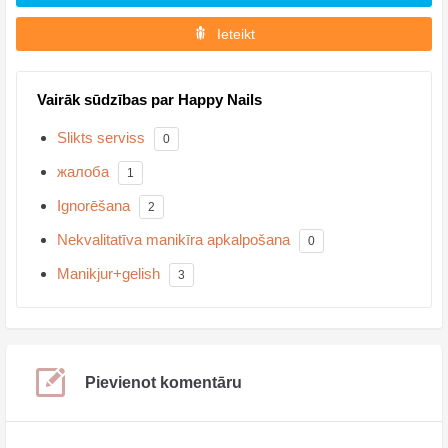
Ieteikt
Vairāk sūdzības par Happy Nails
Slikts serviss
0
жалоба
1
Ignorēšana
2
Nekvalitatīva manikīra apkalpošana
0
Manikjur+gelish
3
Pievienot komentāru