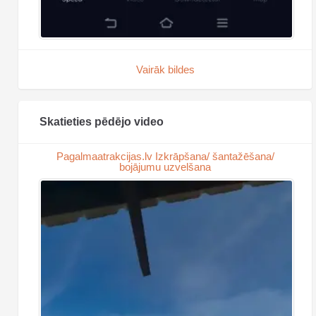
Vairāk bildes
Skatieties pēdējo video
Pagalmaatrakcijas.lv Izkrāpšana/ šantažēšana/
bojājumu uzvelšana