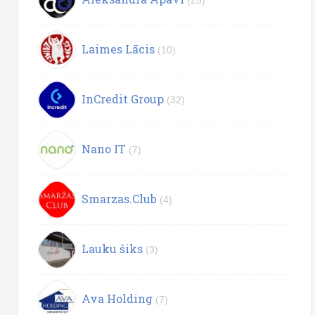
(25)
Laimes Lācis
(10)
InCredit Group
(32)
Nano IT
(7)
Smarzas.Club
(4)
Lauku šiks
(3)
Ava Holding
(7)