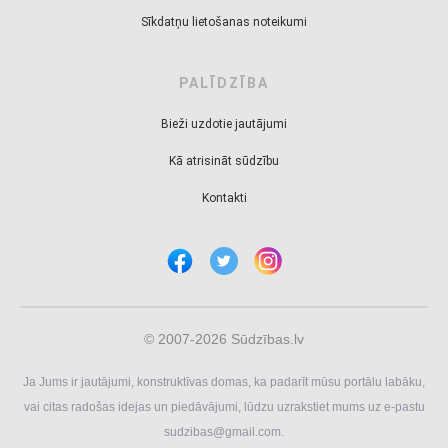
Sīkdatņu lietošanas noteikumi
PALĪDZĪBA
Bieži uzdotie jautājumi
Kā atrisināt sūdzību
Kontakti
© 2007-2026 Sūdzības.lv
Ja Jums ir jautājumi, konstruktīvas domas, ka padarīt mūsu portālu labāku,
vai citas radošas idejas un piedāvājumi, lūdzu uzrakstiet mums uz e-pastu
sudzibas@gmail.com
.