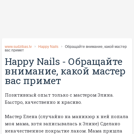
www.sudzibas.lv
Happy Nails
Обращайте внимание, какой мастер
вас примет
Happy Nails
-
Обращайте
внимание, какой мастер
вас примет
Позитивный опыт только с мастером Элина.
Быстро, качественно и красиво.
Мастер Елена (случайно на маникюр к ней попала
моя мама, хотя записывалась к Элине) Сделано
некачественное покрытие лаком. Мама пришла