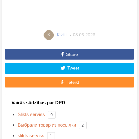
Kikiiii
08.05.2026
K
Share
Tweet
Ieteikt
Vairāk sūdzības par DPD
Slikts serviss
0
Выбрали товар из посылки
2
slikts serviss
1