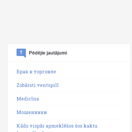
Pēdējie jautājumi
Брак в торговле
Zobārsti ventspilī
Medicīna
Мошенники
Kāds vispār apmeklēšos šos kaktu