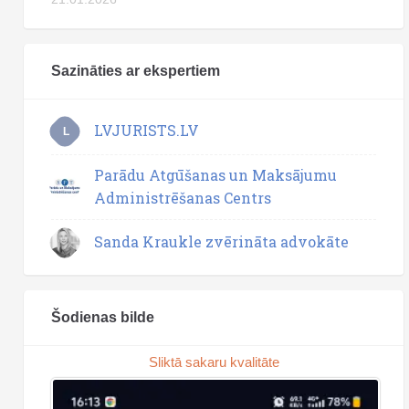
Sazināties ar ekspertiem
LVJURISTS.LV
L
Parādu Atgūšanas un Maksājumu
Administrēšanas Centrs
Sanda Kraukle zvērināta advokāte
Šodienas bilde
Sliktā sakaru kvalitāte