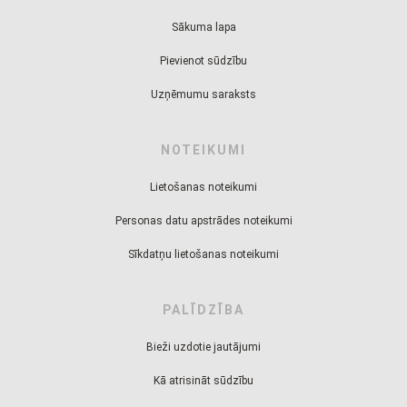
Sākuma lapa
Pievienot sūdzību
Uzņēmumu saraksts
NOTEIKUMI
Lietošanas noteikumi
Personas datu apstrādes noteikumi
Sīkdatņu lietošanas noteikumi
PALĪDZĪBA
Bieži uzdotie jautājumi
Kā atrisināt sūdzību