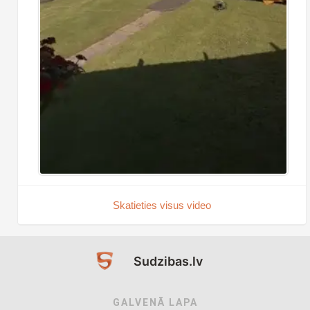
Skatieties visus video
Sudzibas.lv
GALVENĀ LAPA