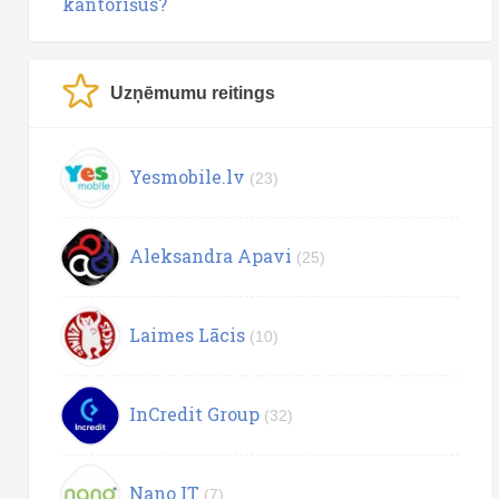
kantorīšus?
Uzņēmumu reitings
Yesmobile.lv
(23)
Aleksandra Apavi
(25)
Laimes Lācis
(10)
InCredit Group
(32)
Nano IT
(7)