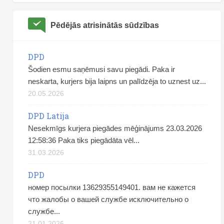
Pēdējās atrisinātās sūdzības
DPD
Šodien esmu saņēmusi savu piegādi. Paka ir
neskarta, kurjers bija laipns un palīdzēja to uznest uz...
20.05.2026
DPD Latija
Nesekmīgs kurjera piegādes mēģinājums 23.03.2026
12:58:36 Paka tiks piegādāta vēl...
31.03.2026
DPD
номер посылки 13629355149401. вам не кажется
что жалобы о вашей службе исключительно о
службе...
21.01.2026