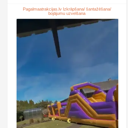
Pagalmaatrakcijas.lv Izkrāpšana/ šantažēšana/
bojājumu uzvelšana