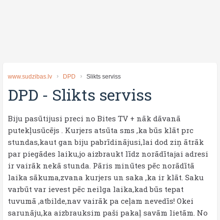
www.sudzibas.lv
DPD
Slikts serviss
DPD
-
Slikts serviss
Biju pasūtijusi preci no Bites TV + nāk dāvanā
putekļusūcējs . Kurjers atsūta sms ,ka būs klāt prc
stundas,kaut gan biju pabrīdinājusi,lai dod ziņ ātrāk
par piegādes laiku,jo aizbraukt līdz norādītajai adresi
ir vairāk nekā stunda. Pāris minūtes pēc norādītā
laika sākuma,zvana kurjers un saka ,ka ir klāt. Saku
varbūt var ievest pēc neilga laika,kad būs tepat
tuvumā ,atbilde,nav vairāk pa ceļam nevedīs! Okei
sarunāju,ka aizbrauksim paši pakaļ savām lietām. No