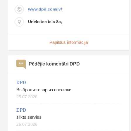
www.dpd.com/lv/
Uriekstes iela 8a,
Papildus informācija
Pēdējie komentāri DPD
DPD
Выбрали товар из посылки
25.07.2026
DPD
slikts serviss
25.07.2026