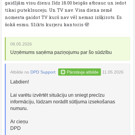
gaidījām visu dienu līdz 18.00 beigās atbrauc un iedot
tikai puteklsuceju. Un TV nav. Visa diena zemē
nomesta gaidot TV kurš nav vēl nemaz izšķirots. Es
šokā esmu. Slikts kurjeru kantoris 🫣
08.05.2026
Uzņēmums saņēma paziņojumu par šo sūdzību
Atbilde no
DPD Support
Pārstāvja atbilde
11.05.2026
Labdien!
Lai varētu izvērtēt situāciju un sniegt precīzu
informāciju, lūdzam norādīt sūtījuma izsekošanas
numuru.
Ar cieņu
DPD