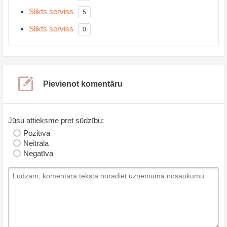
Slikts serviss
5
Slikts serviss
0
Pievienot komentāru
Jūsu attieksme pret sūdzību:
Pozitīva
Neitrāla
Negatīva