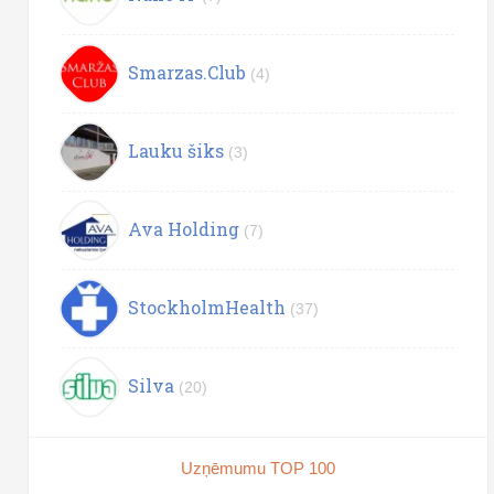
Smarzas.Club
(4)
Lauku šiks
(3)
Ava Holding
(7)
StockholmHealth
(37)
Silva
(20)
Uzņēmumu TOP 100