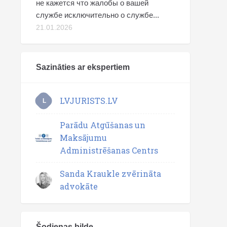
не кажется что жалобы о вашей
службе исключительно о службе...
21.01.2026
Sazināties ar ekspertiem
LVJURISTS.LV
L
Parādu Atgūšanas un
Maksājumu
Administrēšanas Centrs
Sanda Kraukle zvērināta
advokāte
Šodienas bilde