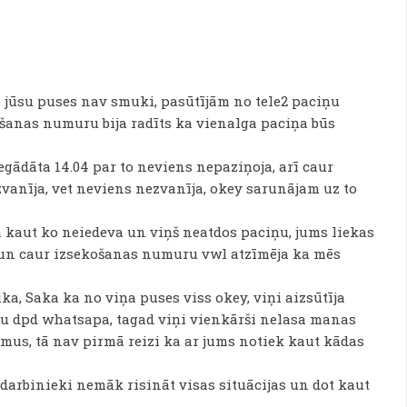
no jūsu puses nav smuki, pasūtījām no tele2 paciņu
košanas numuru bija radīts ka vienalga paciņa būs
gādāta 14.04 par to neviens nepaziņoja, arī caur
zvanīja, vet neviens nezvanīja, okey sarunājam uz to
m kaut ko neiedeva un viņš neatdos paciņu, jums liekas
 un caur izsekošanas numuru vwl atzīmēja ka mēs
ka, Saka ka no viņa puses viss okey, viņi aizsūtīja
ju dpd whatsapa, tagad viņi vienkārši nelasa manas
jumus, tā nav pirmā reizi ka ar jums notiek kaut kādas
 darbinieki nemāk risināt visas situācijas un dot kaut