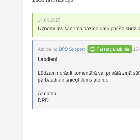
14.04.2025
Uzņēmums saņēma paziņojumu par šo sūdzī
Atbilde no
DPD Support
Pārstāvja atbilde
15.
Labdien!
Lūdzam norādīt komentārā vai privātā ziņā sūt
pārbaudi un sniegt Jums atbildi.
Ar cieņu,
DPD