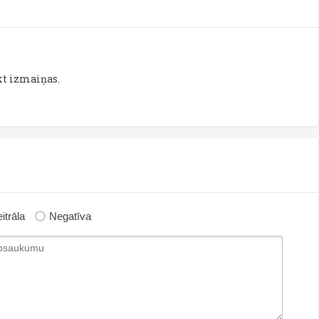
kt izmaiņas.
itrāla
Negatīva