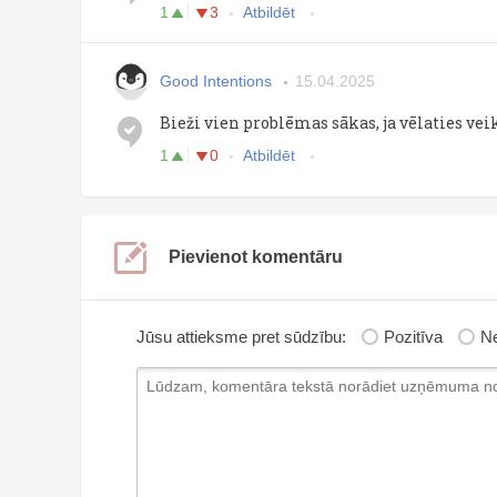
1
3
Atbildēt
Good Intentions
15.04.2025
Bieži vien problēmas sākas, ja vēlaties vei
1
0
Atbildēt
Pievienot komentāru
Jūsu attieksme pret sūdzību:
Pozitīva
Ne