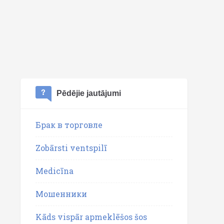
Pēdējie jautājumi
Брак в торговле
Zobārsti ventspilī
Medicīna
Мошенники
Kāds vispār apmeklēšos šos