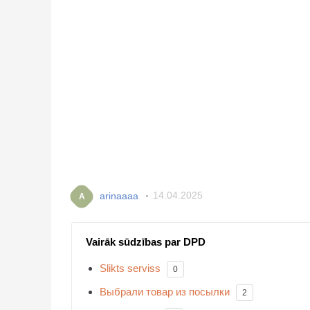
arinaaaa
14.04.2025
A
Vairāk sūdzības par DPD
Slikts serviss
0
Выбрали товар из посылки
2