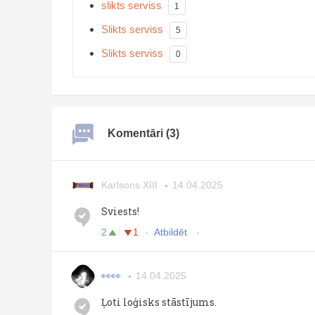
slikts serviss
1
Slikts serviss
5
Slikts serviss
0
Komentāri (3)
Karlsons XIII
14.04.2025
Sviests!
2
1
Atbildēt
👀👀
14.04.2025
Ļoti loģisks stāstījums.