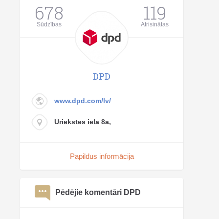
678
119
Sūdzības
Atrisinātas
DPD
www.dpd.com/lv/
Uriekstes iela 8a,
Papildus informācija
Pēdējie komentāri DPD