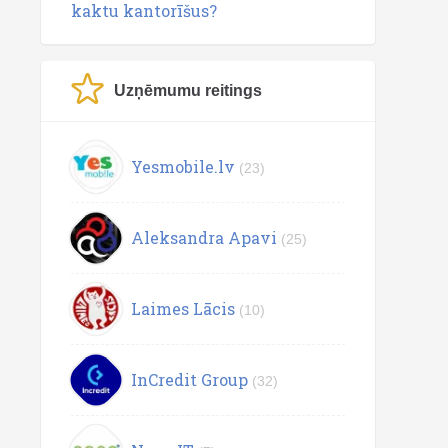
kaktu kantorīšus?
Uzņēmumu reitings
Yesmobile.lv
(23)
Aleksandra Apavi
(25)
Laimes Lācis
(10)
InCredit Group
(32)