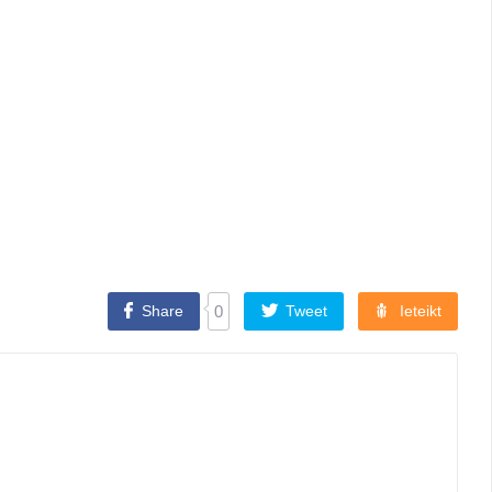
Share
0
Tweet
Ieteikt