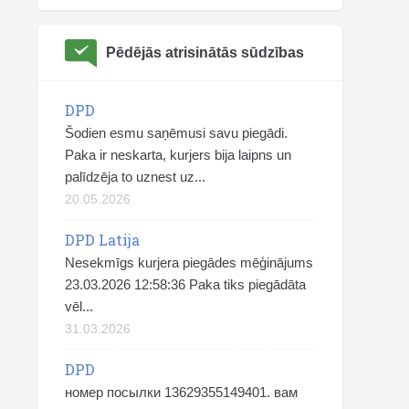
Pēdējās atrisinātās sūdzības
DPD
Šodien esmu saņēmusi savu piegādi.
Paka ir neskarta, kurjers bija laipns un
palīdzēja to uznest uz...
20.05.2026
DPD Latija
Nesekmīgs kurjera piegādes mēģinājums
23.03.2026 12:58:36 Paka tiks piegādāta
vēl...
31.03.2026
DPD
номер посылки 13629355149401. вам