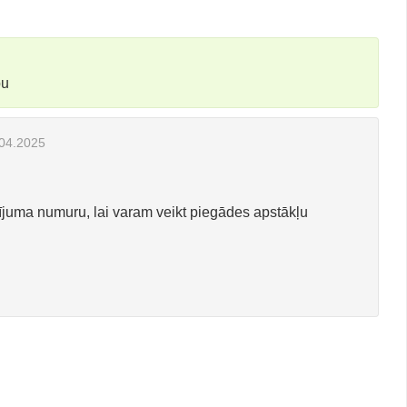
bu
04.2025
ījuma numuru, lai varam veikt piegādes apstākļu