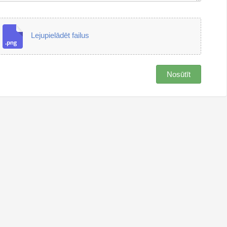
Lejupielādēt failus
Nosūtīt