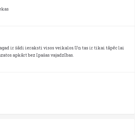
ekas
agad ir šādi ieraksti visos veikalos.Un tas ir tikai tāpēc lai
azatos apkārt bez īpašas vajadzības.