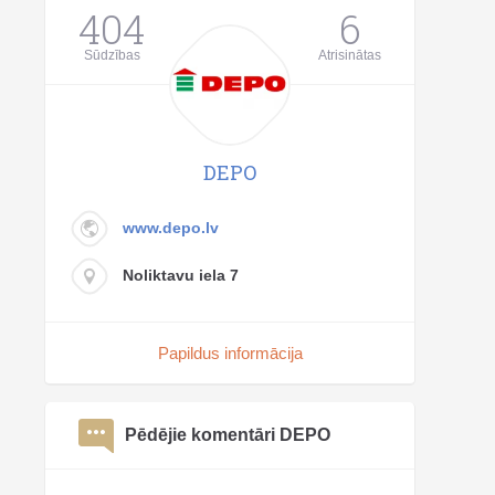
404
6
Sūdzības
Atrisinātas
DEPO
www.depo.lv
Noliktavu iela 7
Papildus informācija
Pēdējie komentāri DEPO