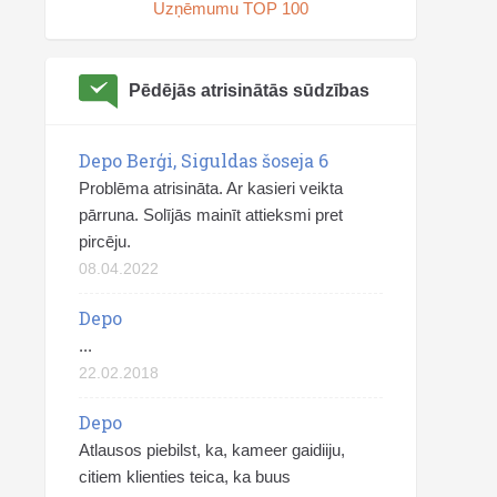
Uzņēmumu TOP 100
Pēdējās atrisinātās sūdzības
Depo Berģi, Siguldas šoseja 6
Problēma atrisināta. Ar kasieri veikta
pārruna. Solījās mainīt attieksmi pret
pircēju.
08.04.2022
Depo
...
22.02.2018
Depo
Atlausos piebilst, ka, kameer gaidiiju,
citiem klienties teica, ka buus