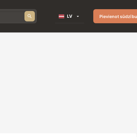
LV
Pievienot sūdzīb