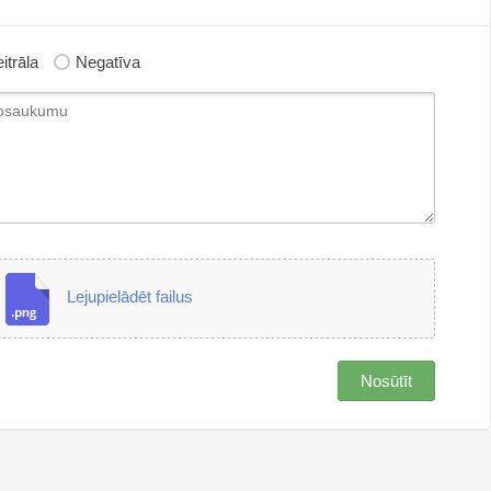
itrāla
Negatīva
Lejupielādēt failus
Nosūtīt