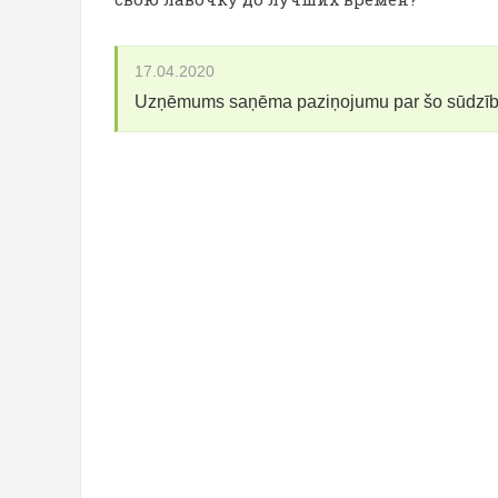
17.04.2020
Uzņēmums saņēma paziņojumu par šo sūdzī