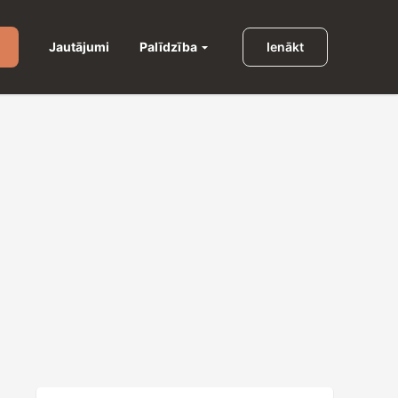
Palīdzība
Jautājumi
Ienākt
u