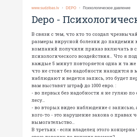
www.sudzibas.lv
DEPO
Психологическое давление
Depo
-
Психологичес
В связи с тем, что кто то создал чрезвы
размеры вирусной болезни до пандемии 
компаний получили приказ включать в св
психологического воздействия... Что я по
каждые 5 минут повторяется одна и та же
что не стоит без надобности находится в
наблюдают и ведется запись, это будет пе
вам выставят штраф до 1000 евро. :
- во первых без надобности я не гуляю по
лесу...
- во вторых видео наблюдение с записью, 
кого-то - это нарушение закона о правах 
вымогательство...
В третьих - если владелец этого концерн
свою лавочку до лучших времен?