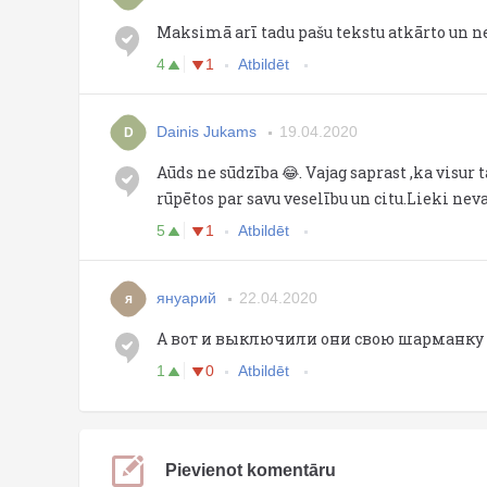
Maksimā arī tadu pašu tekstu atkārto un n
4
1
Atbildēt
Dainis Jukams
19.04.2020
D
Aūds ne sūdzība 😂. Vajag saprast ,ka visur t
rūpētos par savu veselību un citu.Lieki nev
5
1
Atbildēt
януарий
22.04.2020
я
А вот и выключили они свою шарманку
1
0
Atbildēt
Pievienot komentāru