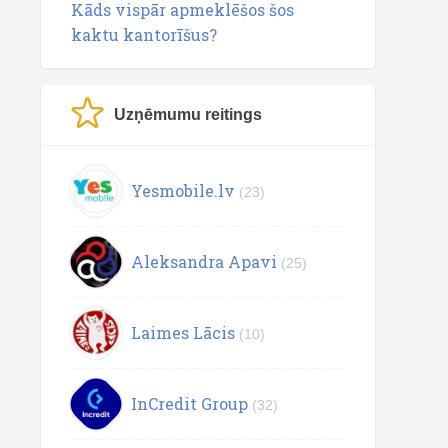
Kāds vispār apmeklēšos šos
kaktu kantorīšus?
Uzņēmumu reitings
Yesmobile.lv
(23)
Aleksandra Apavi
(25)
Laimes Lācis
(10)
InCredit Group
(32)