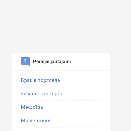
Pēdējie jautājumi
Брак в торговле
Zobārsti ventspilī
Medicīna
Мошенники