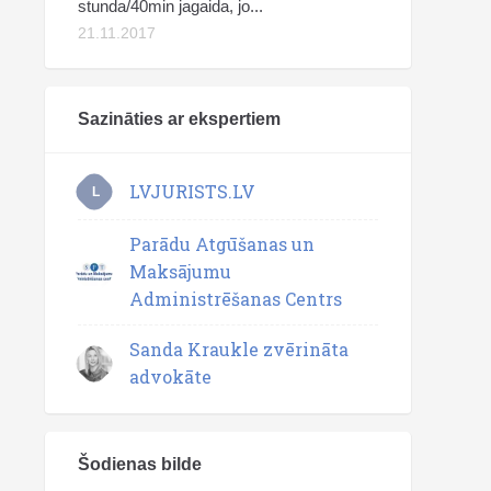
stunda/40min jagaida, jo...
21.11.2017
Sazināties ar ekspertiem
LVJURISTS.LV
L
Parādu Atgūšanas un
Maksājumu
Administrēšanas Centrs
Sanda Kraukle zvērināta
advokāte
Šodienas bilde