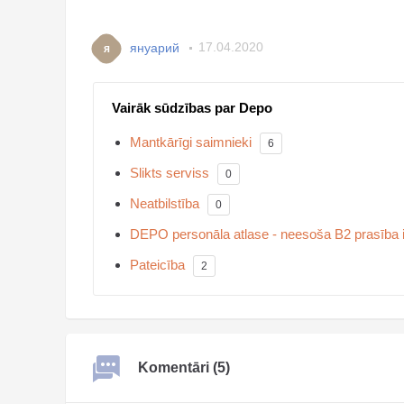
януарий
17.04.2020
я
Vairāk sūdzības par Depo
Mantkārīgi saimnieki
6
Slikts serviss
0
Neatbilstība
0
DEPO personāla atlase - neesoša B2 prasība i
Pateicība
2
Komentāri (5)