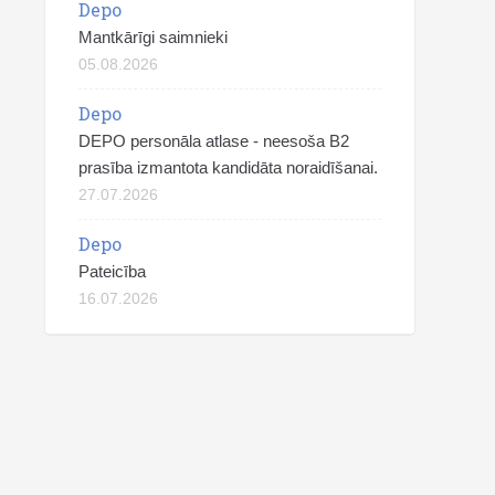
Depo
Mantkārīgi saimnieki
05.08.2026
Depo
DEPO personāla atlase - neesoša B2
prasība izmantota kandidāta noraidīšanai.
27.07.2026
Depo
Pateicība
16.07.2026