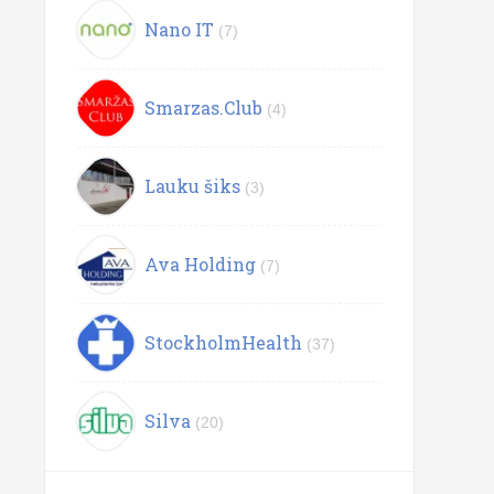
Nano IT
(7)
Smarzas.Club
(4)
Lauku šiks
(3)
Ava Holding
(7)
StockholmHealth
(37)
Silva
(20)