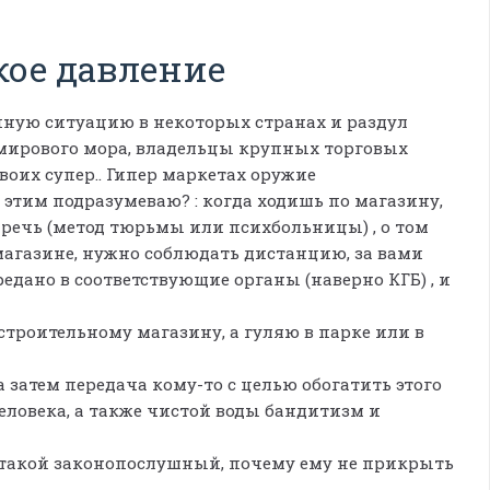
кое давление
чайную ситуацию в некоторых странах и раздул
мирового мора, владельцы крупных торговых
оих супер.. Гипер маркетах оружие
д этим подразумеваю? : когда ходишь по магазину,
 речь (метод тюрьмы или психбольницы) , о том
 магазине, нужно соблюдать дистанцию, за вами
редано в соответствующие органы (наверно КГБ) , и
 строительному магазину, а гуляю в парке или в
а затем передача кому-то с целью обогатить этого
человека, а также чистой воды бандитизм и
а такой законопослушный, почему ему не прикрыть