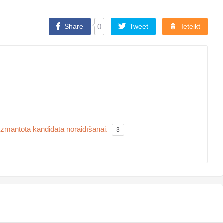
Share
0
Tweet
Ieteikt
zmantota kandidāta noraidīšanai.
3