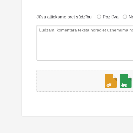
Jūsu attieksme pret sūdzību:
Pozitīva
Ne