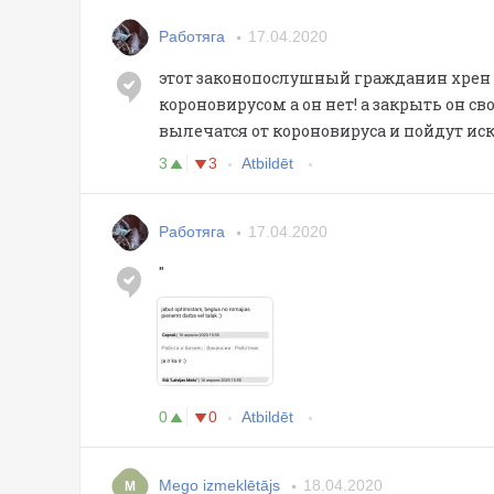
Работяга
17.04.2020
этот законопослушный гражданин хрен 
короновирусом а он нет! а закрыть он с
вылечатся от короновируса и пойдут иска
3
3
Atbildēt
Работяга
17.04.2020
"
0
0
Atbildēt
Mego izmeklētājs
18.04.2020
M