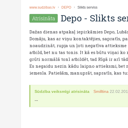
www.sudzibas.lv
DEPO
Slikts serviss
Depo
-
Slikts se
Atrisināta
Dažas dienas atpakaļ iepirkāmies Depo, Lubā
Domāju, kas ar viņu kontaktējies, sapratīs, pa
noaudzināt, rupja un ļoti negatīva attieksme 
atbild, bet nu tas tonis. It kā es būtu viņai ko 
grūti normālā tonī atbildēt, tad Rīgā ir arī t
Es negaidu nezin kādu laipno attieksmi, bet n
iemesla. Patiešām, manuprāt, sapratīs, kas tur
Sūdzība veiksmīgi atrisināta
Smilltina
22.02.20
...