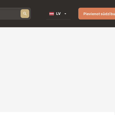
LV
Pievienot sūdzīb