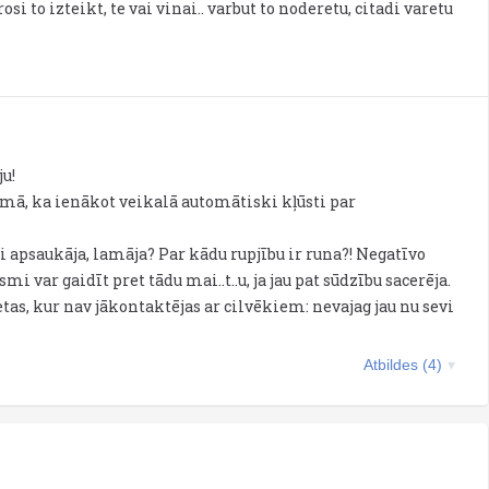
osi to izteikt, te vai vinai.. varbut to noderetu, citadi varetu
u!
domā, ka ienākot veikalā automātiski kļūsti par
vi apsaukāja, lamāja? Par kādu rupjību ir runa?! Negatīvo
i var gaidīt pret tādu mai..t..u, ja jau pat sūdzību sacerēja.
etas, kur nav jākontaktējas ar cilvēkiem: nevajag jau nu sevi
Atbildes (4)