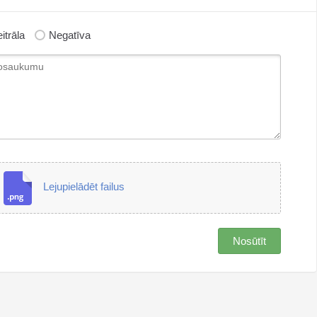
itrāla
Negatīva
Lejupielādēt failus
Nosūtīt