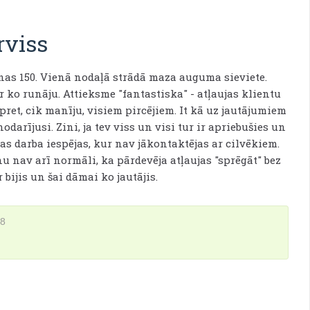
rviss
nas 150. Vienā nodaļā strādā maza auguma sieviete.
r ko runāju. Attieksme "fantastiska" - atļaujas klientu
pret, cik manīju, visiem pircējiem. It kā uz jautājumiem
nodarījusi. Zini, ja tev viss un visi tur ir apriebušies un
ādas darba iespējas, kur nav jākontaktējas ar cilvēkiem.
u nav arī normāli, ka pārdevēja atļaujas "sprēgāt" bez
 bijis un šai dāmai ko jautājis.
18