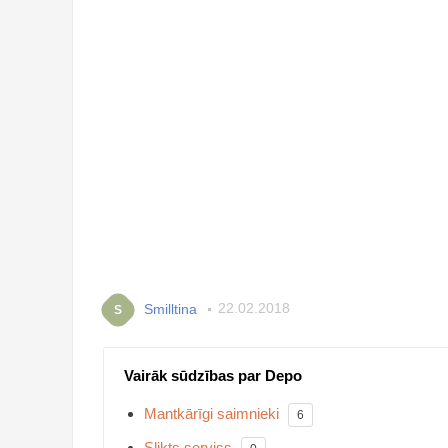
Smilltina
22.02.2018
S
Vairāk sūdzības par Depo
Mantkārīgi saimnieki
6
Slikts serviss