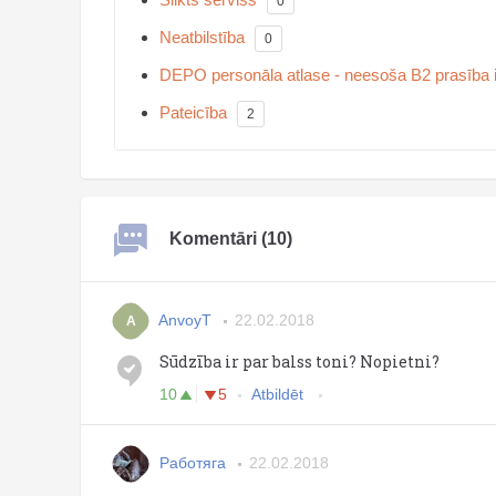
0
Neatbilstība
0
DEPO personāla atlase - neesoša B2 prasība i
Pateicība
2
Komentāri (10)
AnvoyT
22.02.2018
A
Sūdzība ir par balss toni? Nopietni?
10
5
Atbildēt
Работяга
22.02.2018