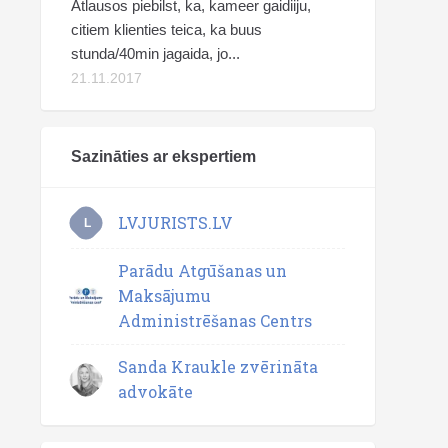
Atlausos piebilst, ka, kameer gaidiiju,
citiem klienties teica, ka buus
stunda/40min jagaida, jo...
21.11.2017
Sazināties ar ekspertiem
LVJURISTS.LV
L
Parādu Atgūšanas un
Maksājumu
Administrēšanas Centrs
Sanda Kraukle zvērināta
advokāte