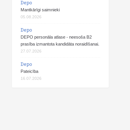
Depo
Mantkārīgi saimnieki
05.08.2026
Depo
DEPO personāla atlase - neesoša B2
prasība izmantota kandidāta noraidīšanai.
27.07.2026
Depo
Pateicība
16.07.2026