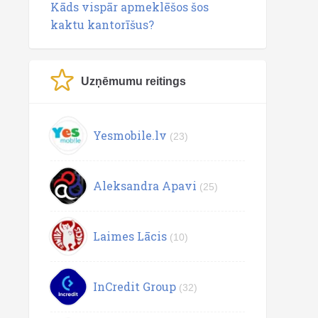
Kāds vispār apmeklēšos šos
kaktu kantorīšus?
Uzņēmumu reitings
Yesmobile.lv
(23)
Aleksandra Apavi
(25)
Laimes Lācis
(10)
InCredit Group
(32)