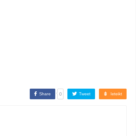
Share
0
Tweet
Ieteikt