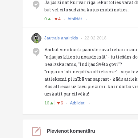
Ja jus zinat kur var riga iekartoties varat dr
but vel cita sudziba ka jus maldinaties..
0
4
Atbildēt
Jautrais analītiķis
22.02.2018
Varbūt vienkārši paārstē savu lielummānij
"atļaujas klientu noaudzināt" - tu tiešām 
neaizskaramo, "Indijas Svēto govi"?
"rupja un ļoti negatīva attieksme" - viņa te
attieksmi pilnībā var saprast - kādu attieksm
Kas attiecas uz tavu piezīmi, ka ir darba vi
uzskatīt par cilvēku!
16
6
Atbildēt
Pievienot komentāru