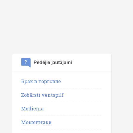
Pēdējie jautājumi
Брак в торговле
Zobārsti ventspilī
Medicīna
Мошенники