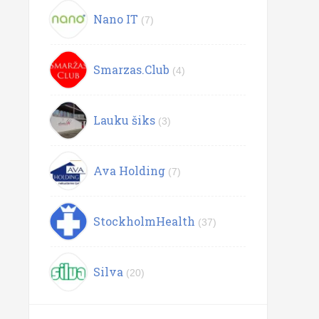
Nano IT
(7)
Smarzas.Club
(4)
Lauku šiks
(3)
Ava Holding
(7)
StockholmHealth
(37)
Silva
(20)