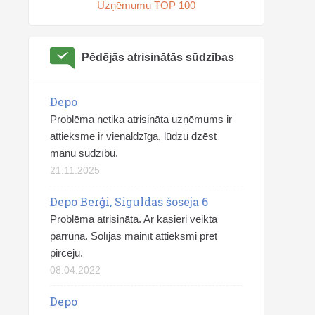
Uzņēmumu TOP 100
Pēdējās atrisinātās sūdzības
Depo
Problēma netika atrisināta uzņēmums ir
attieksme ir vienaldzīga, lūdzu dzēst
manu sūdzību.
21.11.2025
Depo Berģi, Siguldas šoseja 6
Problēma atrisināta. Ar kasieri veikta
pārruna. Solījās mainīt attieksmi pret
pircēju.
08.04.2022
Depo