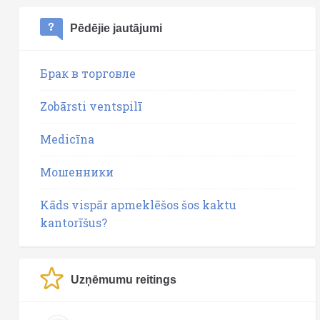
Pēdējie jautājumi
Брак в торговле
Zobārsti ventspilī
Medicīna
Мошенники
Kāds vispār apmeklēšos šos kaktu
kantorīšus?
Uzņēmumu reitings