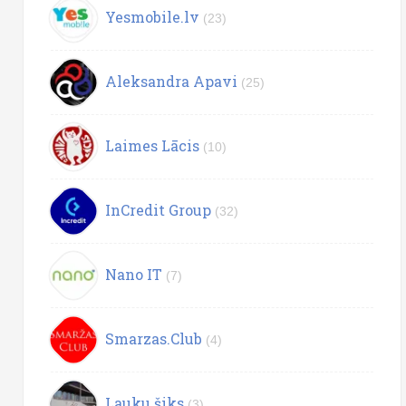
Yesmobile.lv
(23)
Aleksandra Apavi
(25)
Laimes Lācis
(10)
InCredit Group
(32)
Nano IT
(7)
Smarzas.Club
(4)
Lauku šiks
(3)