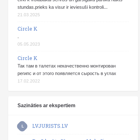
stundas.prieks ka visur ir ieviesuši kontroli...
21.03.2025
Circle K
.
05.05.2023
Circle K
Так там в талетах некачественно монтирован
регипс и от этого появляется сырость в углах
17.02.2022
Sazināties ar ekspertiem
LVJURISTS.LV
L