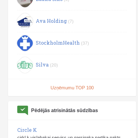
Ava Holding
(7)
StockholmHealth
(37)
Silva
(20)
Uzņēmumu TOP 100
Pēdējās atrisinātās sūdzības
Circle K
cirkl k vislabakai serviss un garsigaka partika nakts