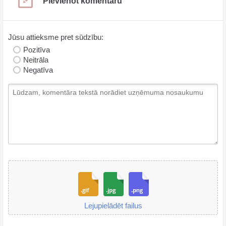
Pievienot komentāru
Jūsu attieksme pret sūdzību:
Pozitīva
Neitrāla
Negatīva
Lejupielādēt failus