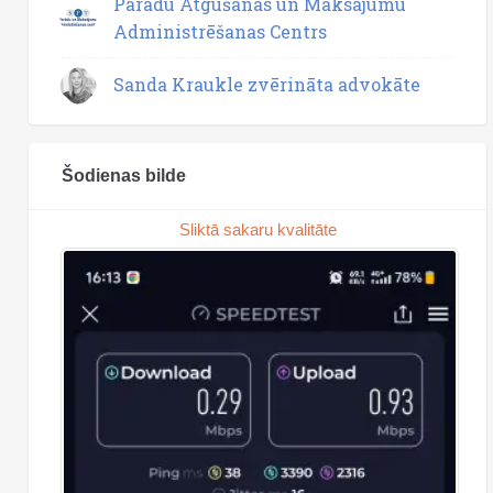
Parādu Atgūšanas un Maksājumu
Administrēšanas Centrs
Sanda Kraukle zvērināta advokāte
Šodienas bilde
Sliktā sakaru kvalitāte