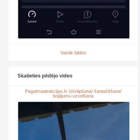
Vairāk bildes
Skatieties pēdējo video
Pagalmaatrakcijas.lv Izkrāpšana/ šantažēšana/
bojājumu uzvelšana