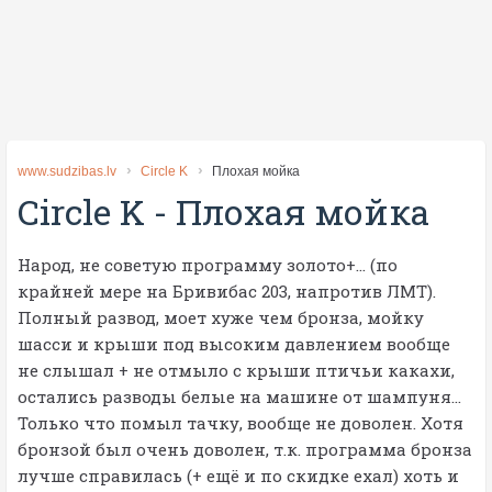
www.sudzibas.lv
Circle K
Плохая мойка
Circle K
-
Плохая мойка
Народ, не советую программу золото+... (по
крайней мере на Бривибас 203, напротив ЛМТ).
Полный развод, моет хуже чем бронза, мойку
шасси и крыши под высоким давлением вообще
не слышал + не отмыло с крыши птичьи какахи,
остались разводы белые на машине от шампуня...
Только что помыл тачку, вообще не доволен. Хотя
бронзой был очень доволен, т.к. программа бронза
лучше справилась (+ ещё и по скидке ехал) хоть и