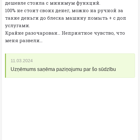
дешевле стоила с минимум функций.
100% не стоит своих денег, можно на ручной за
такие деньги до блеска машину помыть + с доп
услугами.
Крайне разочарован... Неприятное чувство, что
меня развели...
11.03.2024
Uzņēmums saņēma paziņojumu par šo sūdzību