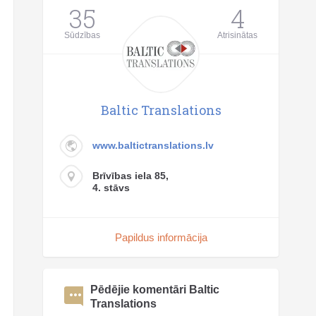
35
4
Sūdzības
Atrisinātas
Baltic Translations
www.baltictranslations.lv
Brīvības iela 85,
4. stāvs
Papildus informācija
Pēdējie komentāri Baltic
Translations