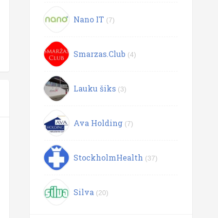
Nano IT
(7)
Smarzas.Club
(4)
Lauku šiks
(3)
Ava Holding
(7)
StockholmHealth
(37)
Silva
(20)