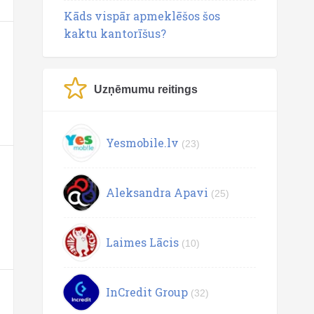
Kāds vispār apmeklēšos šos
kaktu kantorīšus?
Uzņēmumu reitings
Yesmobile.lv
(23)
Aleksandra Apavi
(25)
Laimes Lācis
(10)
InCredit Group
(32)