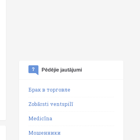
Pēdējie jautājumi
Брак в торговле
Zobārsti ventspilī
Medicīna
Мошенники