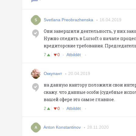
Svetlana Preobrazhenska
16.04.2019
S
Они завершили деятельность, у них зак
Нужно следить в Lursoft о начале проце
кредиторские требования. Председатель
7
0
Atbildēt
Оккупант
20.04.2019
на данную кантору положили свои инте
скажу. что данные особи (судебные испол
вашей сфере это самое главное.
2
0
Atbildēt
Anton Konstantinov
28.11.2020
A