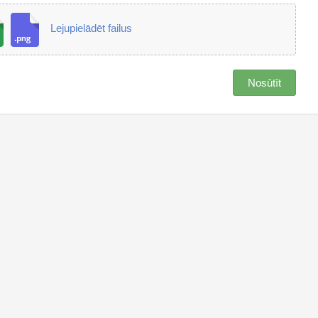
Lejupielādēt failus
Nosūtīt