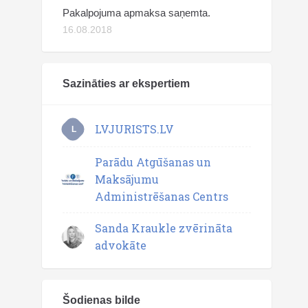
Pakalpojuma apmaksa saņemta.
16.08.2018
Sazināties ar ekspertiem
LVJURISTS.LV
L
Parādu Atgūšanas un
Maksājumu
Administrēšanas Centrs
Sanda Kraukle zvērināta
advokāte
Šodienas bilde