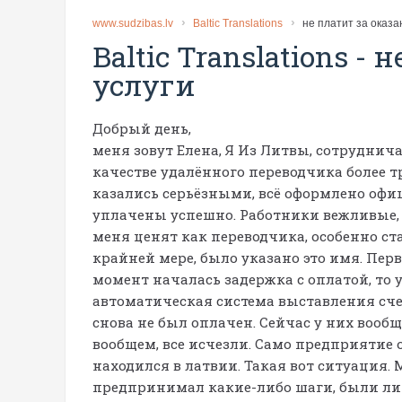
www.sudzibas.lv
Baltic Translations
не платит за оказа
Baltic Translations
-
н
услуги
Добрый день,
меня зовут Елена, Я Из Литвы, сотруднич
качестве удалённого переводчика более тр
казались серьёзными, всё оформлено офи
уплачены успешно. Работники вежливые, 
меня ценят как переводчика, особенно с
крайней мере, было указано это имя. Пер
момент началась задержка с оплатой, то 
автоматическая система выставления счет
снова не был оплачен. Сейчас у них вообщ
вообщем, все исчезли. Само предприятие 
находился в латвии. Такая вот ситуация. 
предпринимал какие-либо шаги, были ли