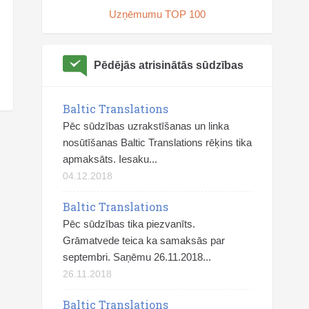
Uzņēmumu TOP 100
Pēdējās atrisinātās sūdzības
Baltic Translations
Pēc sūdzības uzrakstīšanas un linka
nosūtīšanas Baltic Translations rēķins tika
apmaksāts. Iesaku...
04.12.2018
Baltic Translations
Pēc sūdzības tika piezvanīts.
Grāmatvede teica ka samaksās par
septembri. Saņēmu 26.11.2018...
26.11.2018
Baltic Translations