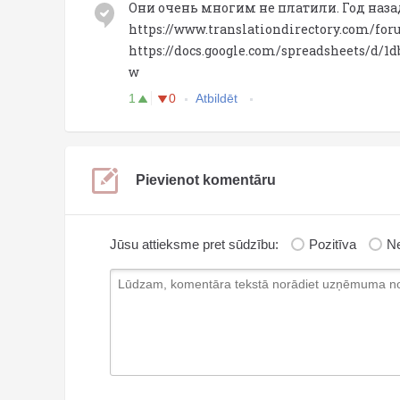
Они очень многим не платили. Год наз
https://www.translationdirectory.com/fo
https://docs.google.com/spreadsheets/
w
1
0
Atbildēt
Pievienot komentāru
Jūsu attieksme pret sūdzību:
Pozitīva
Ne