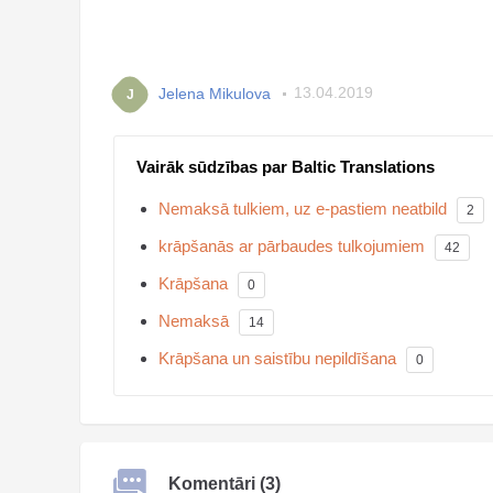
Jelena Mikulova
13.04.2019
J
Vairāk sūdzības par Baltic Translations
Nemaksā tulkiem, uz e-pastiem neatbild
2
krāpšanās ar pārbaudes tulkojumiem
42
Krāpšana
0
Nemaksā
14
Krāpšana un saistību nepildīšana
0
Komentāri (3)