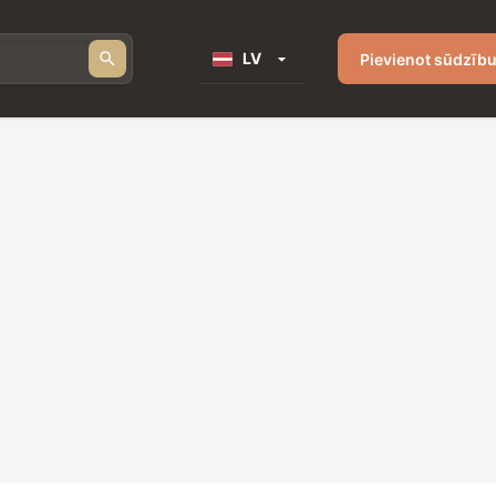
LV
Pievienot sūdzīb