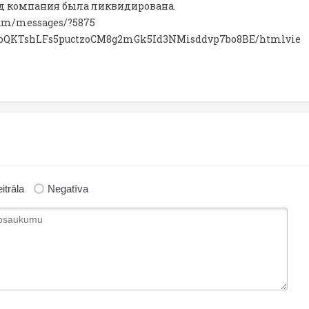
ад компания была ликвидирована.
rum/messages/?5875
d/1dbQKTshLFs5puctzoCM8g2mGk5Id3NMisddvp7bo8BE/htmlvie
itrāla
Negatīva