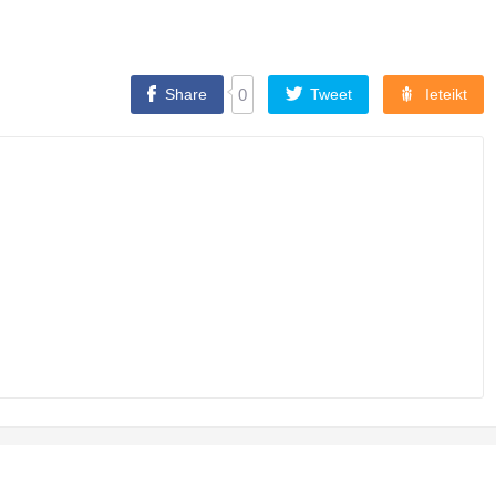
Share
0
Tweet
Ieteikt