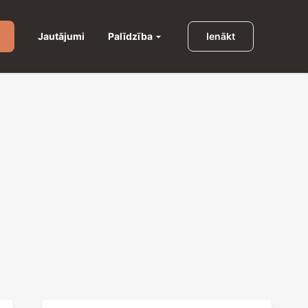
Palīdzība
Jautājumi
Ienākt
u