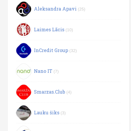
Aleksandra Apavi
(25)
Laimes Lācis
(10)
InCredit Group
(32)
Nano IT
(7)
Smarzas.Club
(4)
Lauku šiks
(3)