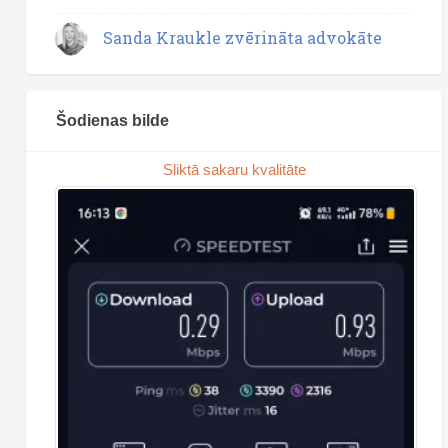
Sanda Kraukle zvērināta advokāte
Šodienas bilde
Sliktā sakaru kvalitāte