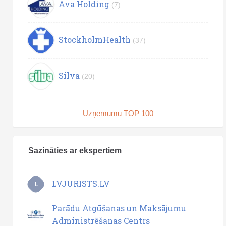
Ava Holding
(7)
StockholmHealth
(37)
Silva
(20)
Uzņēmumu TOP 100
Sazināties ar ekspertiem
LVJURISTS.LV
L
Parādu Atgūšanas un Maksājumu
Administrēšanas Centrs