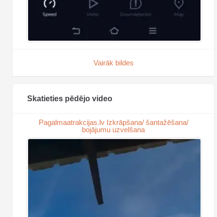
Vairāk bildes
Skatieties pēdējo video
Pagalmaatrakcijas.lv Izkrāpšana/ šantažēšana/
bojājumu uzvelšana