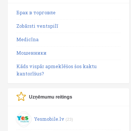
Брак в торговле
Zobārsti ventspilī
Medicīna
Мошенники
Kāds vispār apmeklēšos šos kaktu
kantorīšus?
Uzņēmumu reitings
Yesmobile.lv
(23)