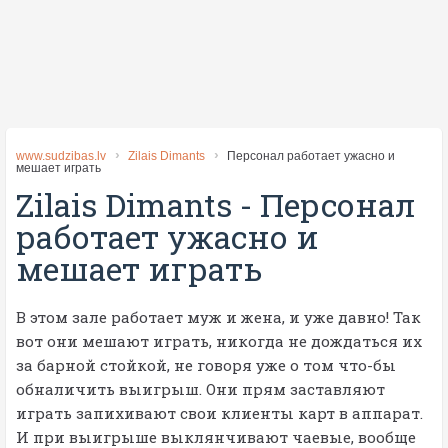
www.sudzibas.lv
Zilais Dimants
Персонал работает ужасно и
мешает играть
Zilais Dimants
-
Персонал
работает ужасно и
мешает играть
В этом зале работает муж и жена, и уже давно! Так
вот они мешают играть, никогда не дождаться их
за барной стойкой, не говоря уже о том что-бы
обналичить выигрыш. Они прям заставляют
играть запихивают свои клиенты карт в аппарат.
И при выигрыше выклянчивают чаевые, вообще