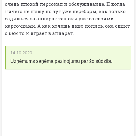
очень плохой персонал и обслуживание. Н когда
ничего не пишу но тут уже переборы, как только
садишься за аппарат так они уже со своими
карточками. А как хочешь пиво попить, она сидит
с кем то и играет в аппарат.
14.10.2020
Uzņēmums saņēma paziņojumu par šo sūdzību