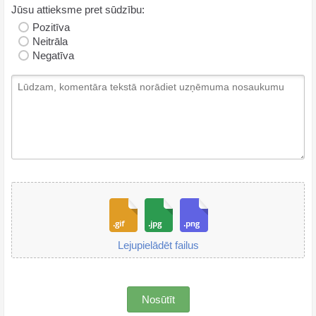
Jūsu attieksme pret sūdzību:
Pozitīva
Neitrāla
Negatīva
Lejupielādēt failus
Nosūtīt