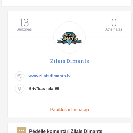
13
0
Sūdzības
Atrisinātas
Zilais Dimants
www.zilaisdimants.lv
Brīvības iela 96
Papildus informācija
Pēdējie komentāri Zilais Dimants