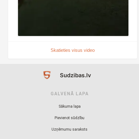
Skatieties visus video
Sudzibas.lv
GALVENĀ LAPA
Sākuma lapa
Pievienot sūdzību
Uzņēmumu saraksts