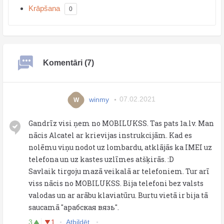
Krāpšana
0
Komentāri (7)
winmy
07.02.2021
W
Gandrīz visi ņem no MOBILUKSS. Tas pats 1a.lv. Man
nācis Alcatel ar krievijas instrukcijām. Kad es
nolēmu viņu nodot uz lombardu, atklājās ka IMEI uz
telefona un uz kastes uzlīmes atšķirās. :D
Savlaik tirgoju mazā veikalā ar telefoniem. Tur arī
viss nācis no MOBILUKSS. Bija telefoni bez valsts
valodas un ar arābu klaviatūru. Burtu vietā ir bija tā
saucamā "арабская вязь".
3
1
Atbildēt