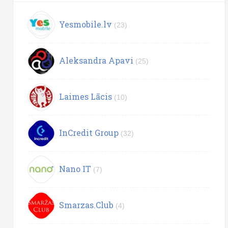
Yesmobile.lv
(23)
Aleksandra Apavi
(25)
Laimes Lācis
(10)
InCredit Group
(32)
Nano IT
(7)
Smarzas.Club
(4)