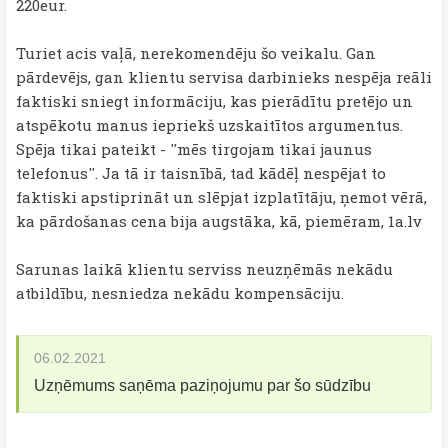
220eur.
Turiet acis vaļā, nerekomendēju šo veikalu. Gan
pārdevējs, gan klientu servisa darbinieks nespēja reāli
faktiski sniegt informāciju, kas pierādītu pretējo un
atspēkotu manus iepriekš uzskaitītos argumentus.
Spēja tikai pateikt - ''mēs tirgojam tikai jaunus
telefonus''. Ja tā ir taisnībā, tad kādēļ nespējat to
faktiski apstiprināt un slēpjat izplatītāju, ņemot vērā,
ka pārdošanas cena bija augstāka, kā, piemēram, 1a.lv
Sarunas laikā klientu serviss neuzņēmās nekādu
atbildību, nesniedza nekādu kompensāciju.
06.02.2021
Uzņēmums saņēma paziņojumu par šo sūdzību