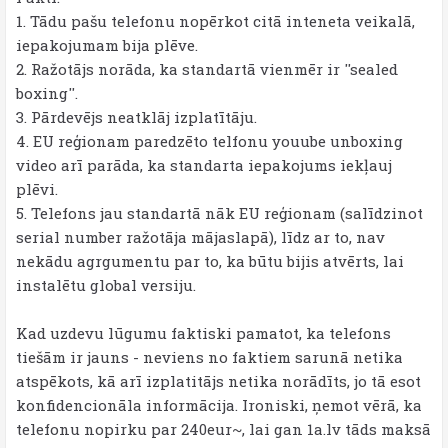
1. Tādu pašu telefonu nopērkot citā inteneta veikalā,
iepakojumam bija plēve.
2. Ražotājs norāda, ka standartā vienmēr ir ''sealed
boxing''.
3. Pārdevējs neatklāj izplatītāju.
4. EU reģionam paredzēto telfonu youube unboxing
video arī parāda, ka standarta iepakojums iekļauj
plēvi.
5. Telefons jau standartā nāk EU reģionam (salīdzinot
serial number ražotāja mājaslapā), līdz ar to, nav
nekādu agrgumentu par to, ka būtu bijis atvērts, lai
instalētu global versiju.
Kad uzdevu lūgumu faktiski pamatot, ka telefons
tiešām ir jauns - neviens no faktiem sarunā netika
atspēkots, kā arī izplatitājs netika norādīts, jo tā esot
konfidencionāla informācija. Ironiski, ņemot vērā, ka
telefonu nopirku par 240eur~, lai gan 1a.lv tāds maksā