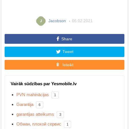
Jacobson
06.02.2021
J
Share
Tweet
Ieteikt
Vairāk sūdzības par Yesmobile.lv
PVN mahinācijas
1
Garantija
6
garantijas atteikums
3
Обман, плохой сервис
1