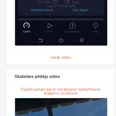
Vairāk bildes
Skatieties pēdējo video
Pagalmaatrakcijas.lv Izkrāpšana/ šantažēšana/
bojājumu uzvelšana