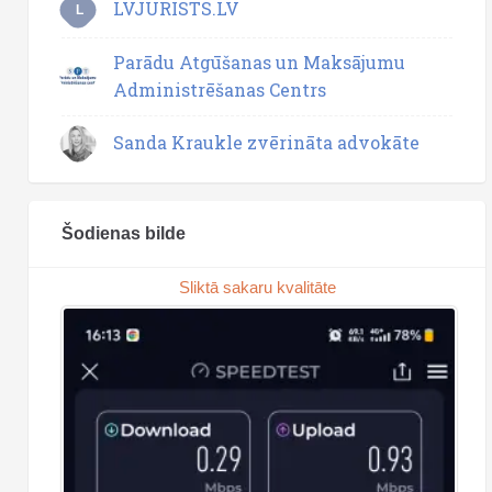
LVJURISTS.LV
L
Parādu Atgūšanas un Maksājumu
Administrēšanas Centrs
Sanda Kraukle zvērināta advokāte
Šodienas bilde
Sliktā sakaru kvalitāte