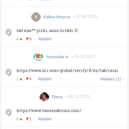
Kallius Amycus
07.02.2021
K
tad nax** pirki, auns tu tāds :D
4
6
Atbildēt
Yesmobile.lv
25.02.2021
https://www.mi.com/global/verify/#/en/tab/imei
1
4
Atbildēt
Atbildes (1)
Dilera
06.12.2023
https://www.vanessabruno.com/
0
1
Atbildēt