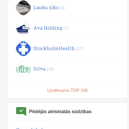
Lauku šiks
(3)
Ava Holding
(7)
StockholmHealth
(37)
Silva
(20)
Uzņēmumu TOP 100
Pēdējās atrisinātās sūdzības