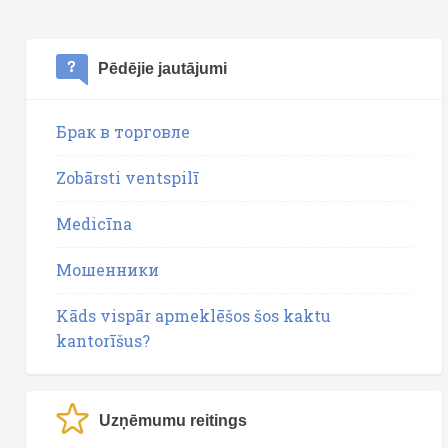
Pēdējie jautājumi
Брак в торговле
Zobārsti ventspilī
Medicīna
Мошенники
Kāds vispār apmeklēšos šos kaktu
kantorīšus?
Uzņēmumu reitings