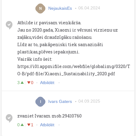
NejaukaisEs
06.04.2024
N
Atbilde ir pavisam vienkārša.
Jau no 2020.gada, Xiaomi ir vērsusi virzienu uz
zaļāku,videi draudzīgāku ražošanu.
Līdz ar to, pakāpeniski tiek samazināti
plastikas,plēves iepakojumi.
Vairāk info šeit:
https://i01.appmifile.com/webfile/globalimg/0320/T
O-B/pdf-file/Xiaomi_Sustainability_2020.pdf
3
0
Atbildēt
Ivars Gaters
04.09.2025
I
zvaniet Ivaram mob.29410760
0
1
Atbildēt