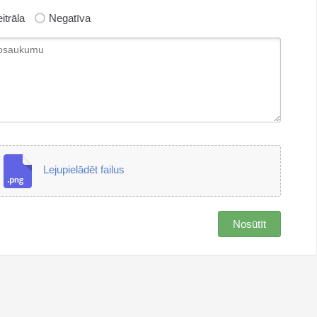
itrāla
Negatīva
Lejupielādēt failus
Nosūtīt