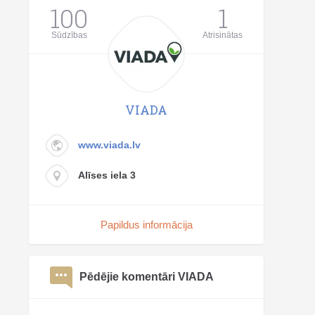
100
1
Sūdzības
Atrisinātas
VIADA
www.viada.lv
Alīses iela 3
Papildus informācija
Pēdējie komentāri VIADA