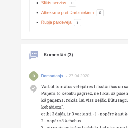
Slikts serviss
0
Attieksme pret Darbiniekiem
0
Rupja pārdevēja
3
Komentāri (3)
Domaataajs
27.04.2020
D
Varbūt tomātus vēlējāties trīsstūrīšos un 
Paņem to kebabu pāgriez, ne tikai uz pusēm,
kā paņemsi rokās, lai viss nejūk. Būtu sagr
kebabiem".
gribi 3 daļās, ir 3 varianti - 1 - nopērc kaut 
2 - nopērc 3 kebabus
3 - pirmais nokožas trešdaļu, tad otrais un t