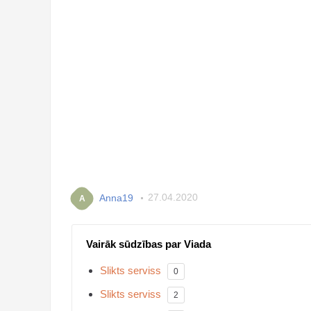
Anna19
27.04.2020
A
Vairāk sūdzības par Viada
Slikts serviss
0
Slikts serviss
2