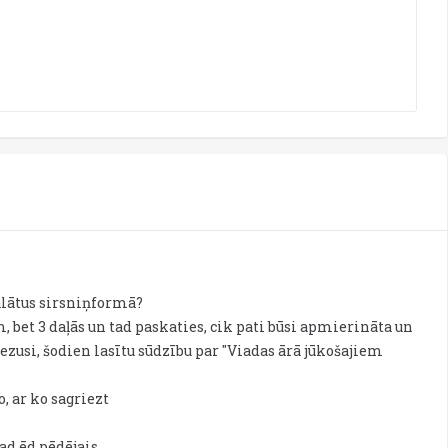
salātus sirsniņformā?
 bet 3 daļās un tad paskaties, cik pati būsi apmierināta un
iezusi, šodien lasītu sūdzību par "Viadas ārā jūkošajiem
ko, ar ko sagriezt
ad ēd pēdējais.