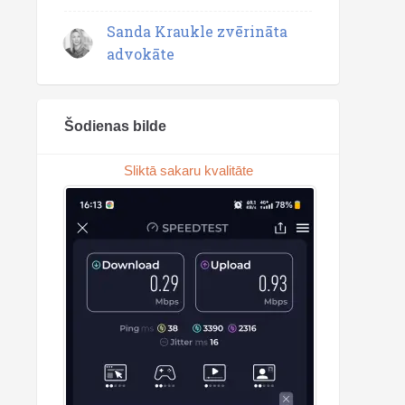
Sanda Kraukle zvērināta
advokāte
Šodienas bilde
Sliktā sakaru kvalitāte