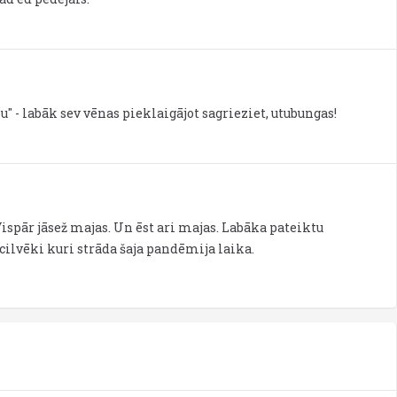
" - labāk sev vēnas pieklaigājot sagrieziet, utubungas!
Vispār jāsež majas. Un ēst ari majas. Labāka pateiktu
 cilvēki kuri strāda šaja pandēmija laika.