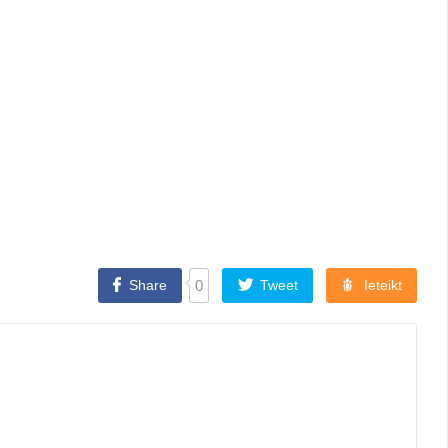
Share
0
Tweet
Ieteikt