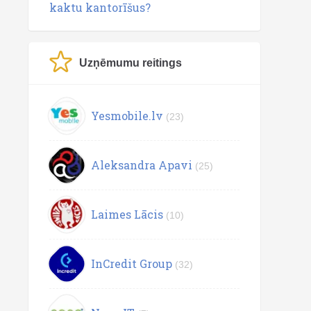
kaktu kantorīšus?
Uzņēmumu reitings
Yesmobile.lv
(23)
Aleksandra Apavi
(25)
Laimes Lācis
(10)
InCredit Group
(32)