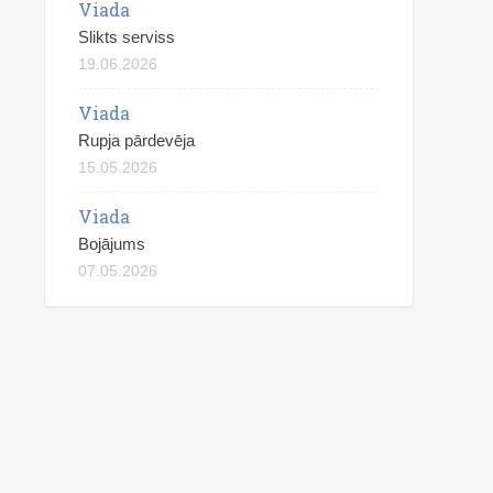
Viada
Slikts serviss
19.06.2026
Viada
Rupja pārdevēja
15.05.2026
Viada
Bojājums
07.05.2026