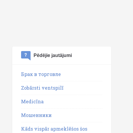
Pēdējie jautājumi
Брак в торговле
Zobārsti ventspilī
Medicīna
Мошенники
Kāds vispār apmeklēšos šos