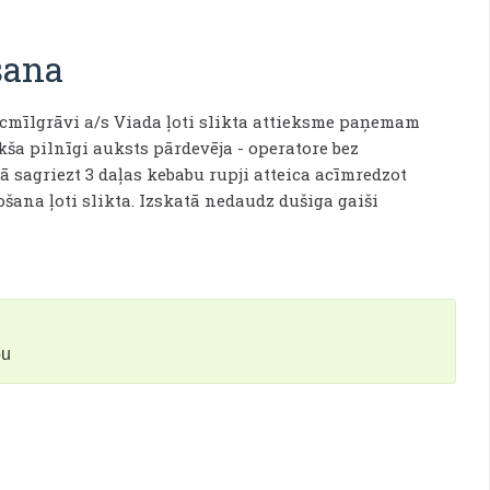
šana
ecmīlgrāvi a/s Viada ļoti slikta attieksme paņemam
kša pilnīgi auksts pārdevēja - operatore bez
sagriezt 3 daļas kebabu rupji atteica acīmredzot
šana ļoti slikta. Izskatā nedaudz dušiga gaiši
bu