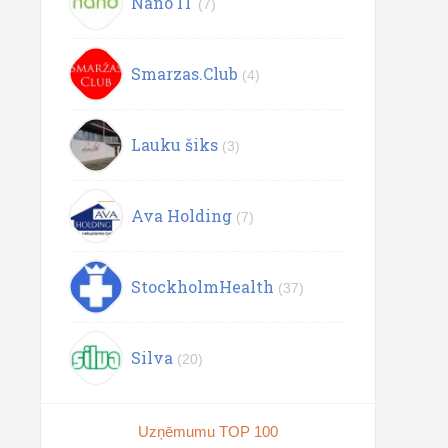
Nano IT
(7)
Smarzas.Club
(4)
Lauku šiks
(3)
Ava Holding
(7)
StockholmHealth
(37)
Silva
(20)
Uzņēmumu TOP 100