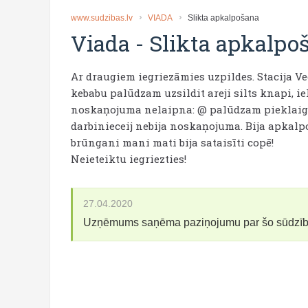
www.sudzibas.lv
VIADA
Slikta apkalpošana
Viada
-
Slikta apkalpo
Ar draugiem iegriezāmies uzpildes. Stacija V
kebabu palūdzam uzsildit areji silts knapi, ie
noskaņojuma nelaipna: @ palūdzam pieklaigā 
darbinieceij nebija noskaņojuma. Bija apkalpo
brūngani mani mati bija sataisīti copē!
Neieteiktu iegriezties!
27.04.2020
Uzņēmums saņēma paziņojumu par šo sūdzī