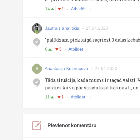
14
1
Atbildēt
Jautrais analītiķis
27.04.2020
"palūdzam pieklaigā sagriezt 3 daļas kebabu
6
3
Atbildēt
Anastasija Kuznecova
27.04.2020
A
Tāda situācija, kada mums ir tagad valstī. 
paldies ka vispār strāda kaut kas nakti, un
11
1
Atbildēt
Pievienot komentāru