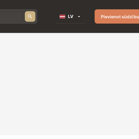
LV
Pievienot sūdzīb