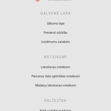
GALVENĀ LAPA
Sākuma lapa
Pievienot sūdzību
Uzņēmumu saraksts
NOTEIKUMI
Lietošanas noteikumi
Personas datu apstrādes noteikumi
Sīkdatņu lietošanas noteikumi
PALĪDZĪBA
Bieži uzdotie jautājumi