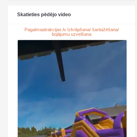
Skatieties pēdējo video
Pagalmaatrakcijas.lv Izkrāpšana/ šantažēšana/
bojājumu uzvelšana