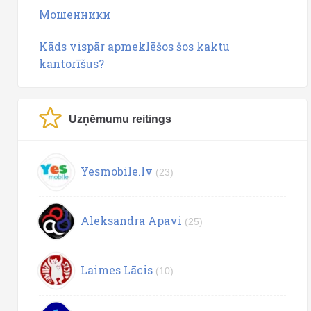
Мошенники
Kāds vispār apmeklēšos šos kaktu
kantorīšus?
Uzņēmumu reitings
Yesmobile.lv
(23)
Aleksandra Apavi
(25)
Laimes Lācis
(10)