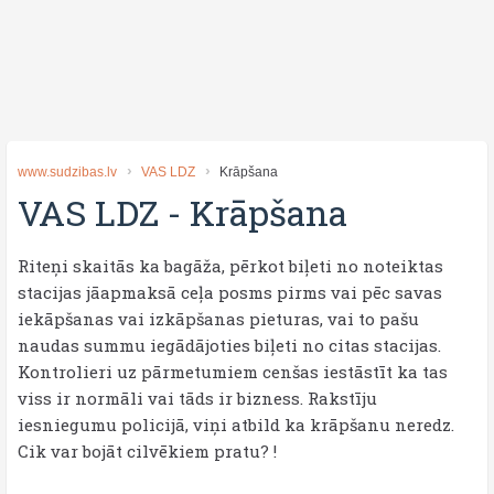
www.sudzibas.lv
VAS LDZ
Krāpšana
VAS LDZ
-
Krāpšana
Riteņi skaitās ka bagāža, pērkot biļeti no noteiktas
stacijas jāapmaksā ceļa posms pirms vai pēc savas
iekāpšanas vai izkāpšanas pieturas, vai to pašu
naudas summu iegādājoties biļeti no citas stacijas.
Kontrolieri uz pārmetumiem cenšas iestāstīt ka tas
viss ir normāli vai tāds ir bizness. Rakstīju
iesniegumu policijā, viņi atbild ka krāpšanu neredz.
Cik var bojāt cilvēkiem pratu? !