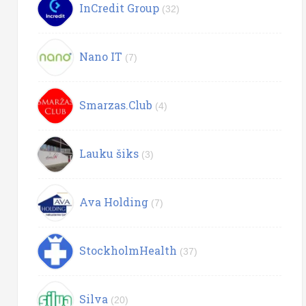
InCredit Group
(32)
Nano IT
(7)
Smarzas.Club
(4)
Lauku šiks
(3)
Ava Holding
(7)
StockholmHealth
(37)
Silva
(20)