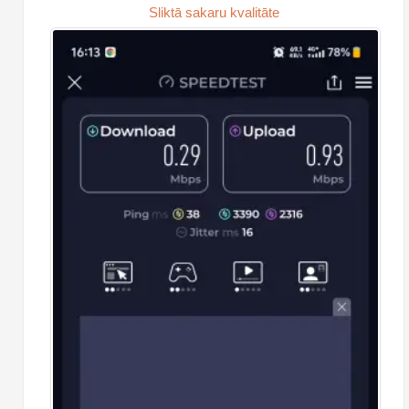
Sliktā sakaru kvalitāte