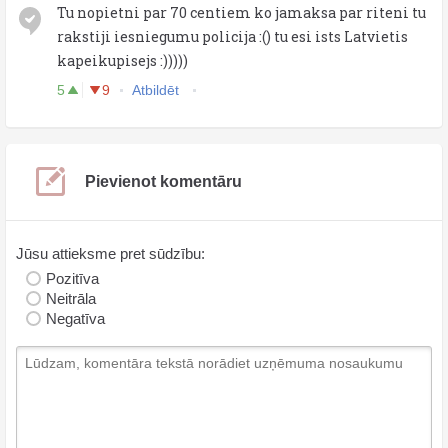
Tu nopietni par 70 centiem ko jamaksa par riteni tu
rakstiji iesniegumu policija :() tu esi ists Latvietis
kapeikupisejs :)))))
5
9
Atbildēt
Pievienot komentāru
Jūsu attieksme pret sūdzību:
Pozitīva
Neitrāla
Negatīva