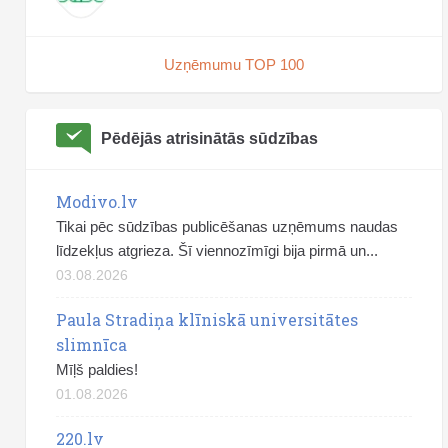
Uzņēmumu TOP 100
Pēdējās atrisinātās sūdzības
Modivo.lv
Tikai pēc sūdzības publicēšanas uzņēmums naudas
līdzekļus atgrieza. Šī viennozīmīgi bija pirmā un...
03.08.2026
Paula Stradiņa klīniskā universitātes
slimnīca
Mīļš paldies!
01.08.2026
220.lv