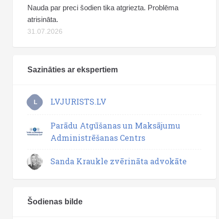
Nauda par preci šodien tika atgriezta. Problēma
atrisināta.
31.07.2026
Sazināties ar ekspertiem
LVJURISTS.LV
L
Parādu Atgūšanas un Maksājumu
Administrēšanas Centrs
Sanda Kraukle zvērināta advokāte
Šodienas bilde