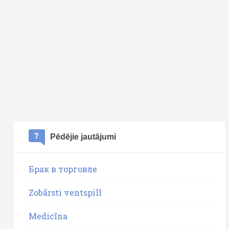
Pēdējie jautājumi
Брак в торговле
Zobārsti ventspilī
Medicīna