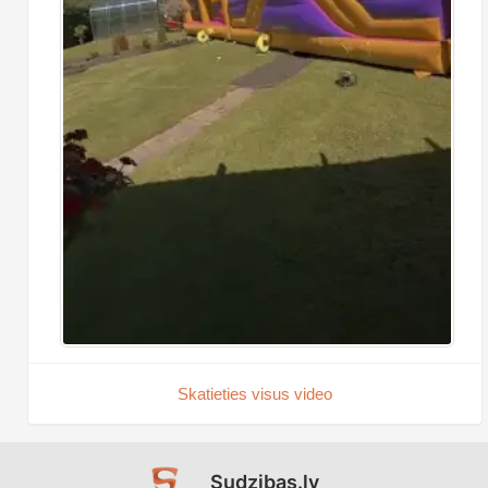
Skatieties visus video
Sudzibas.lv