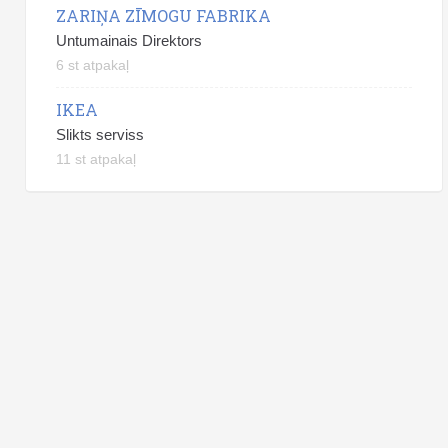
ZARIŅA ZĪMOGU FABRIKA
Untumainais Direktors
6 st atpakaļ
IKEA
Slikts serviss
11 st atpakaļ