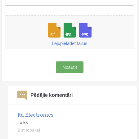
Lejupielādēt failus
Nosūtīt
Pēdējie komentāri
Rd Electronics
Laiks
2 st atpakaļ