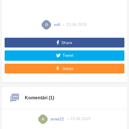
osfi
23.06.2025
O
Share
Tweet
Ieteikt
Komentāri (1)
anse22
23.06.2025
A