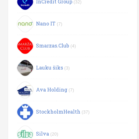
InCredit Group
(32)
Nano IT
(7)
Smarzas.Club
(4)
Lauku šiks
(3)
Ava Holding
(7)
StockholmHealth
(37)
Silva
(20)