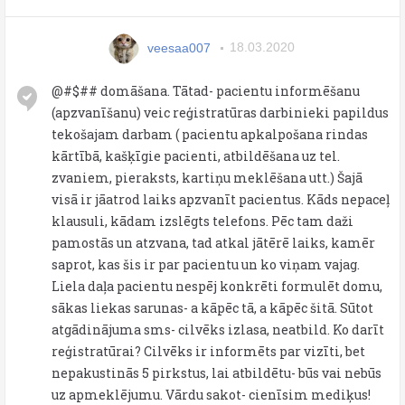
veesaa007
18.03.2020
@#$## domāšana. Tātad- pacientu informēšanu
(apzvanīšanu) veic reģistratūras darbinieki papildus
tekošajam darbam ( pacientu apkalpošana rindas
kārtībā, kašķīgie pacienti, atbildēšana uz tel.
zvaniem, pieraksts, kartiņu meklēšana utt.) Šajā
visā ir jāatrod laiks apzvanīt pacientus. Kāds nepaceļ
klausuli, kādam izslēgts telefons. Pēc tam daži
pamostās un atzvana, tad atkal jātērē laiks, kamēr
saprot, kas šis ir par pacientu un ko viņam vajag.
Liela daļa pacientu nespēj konkrēti formulēt domu,
sākas liekas sarunas- a kāpēc tā, a kāpēc šitā. Sūtot
atgādinājuma sms- cilvēks izlasa, neatbild. Ko darīt
reģistratūrai? Cilvēks ir informēts par vizīti, bet
nepakustinās 5 pirkstus, lai atbildētu- būs vai nebūs
uz apmeklējumu. Vārdu sakot- cienīsim mediķus!