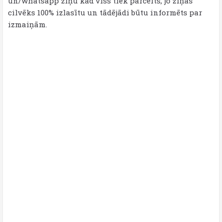
un/whatsapp ziņu kad viss tiek pārcelts, jo ziņas
cilvēks 100% izlasītu un tādējādi būtu informēts par
izmaiņām.