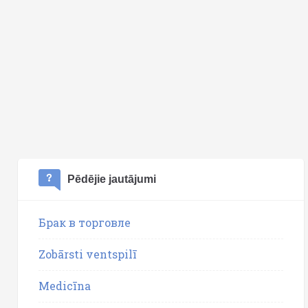
Pēdējie jautājumi
Брак в торговле
Zobārsti ventspilī
Medicīna