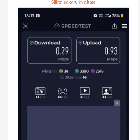
Sliktā sakaru kvalitāte