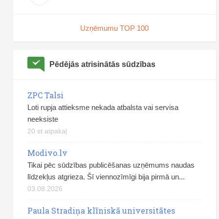
Uzņēmumu TOP 100
Pēdējās atrisinātās sūdzības
ZPC Talsi
Loti rupja attieksme nekada atbalsta vai servisa
neeksiste
20 st atpakaļ
Modivo.lv
Tikai pēc sūdzības publicēšanas uzņēmums naudas
līdzekļus atgrieza. Šī viennozīmīgi bija pirmā un...
03.08.2026
Paula Stradiņa klīniskā universitātes