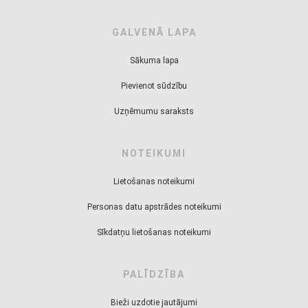
GALVENĀ LAPA
Sākuma lapa
Pievienot sūdzību
Uzņēmumu saraksts
NOTEIKUMI
Lietošanas noteikumi
Personas datu apstrādes noteikumi
Sīkdatņu lietošanas noteikumi
PALĪDZĪBA
Bieži uzdotie jautājumi