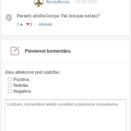
BondsBonds
19.03.2020
Parasti atsūta īsziņu. Vai īsziņas nelasi?
2
3
Atbildēt
Pievienot komentāru
Jūsu attieksme pret sūdzību:
Pozitīva
Neitrāla
Negatīva