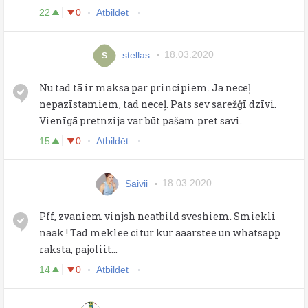
22
0
Atbildēt
stellas
18.03.2020
S
Nu tad tā ir maksa par principiem. Ja neceļ
nepazīstamiem, tad neceļ. Pats sev sarežģī dzīvi.
Vienīgā pretnzija var būt pašam pret savi.
15
0
Atbildēt
Saivii
18.03.2020
Pff, zvaniem vinjsh neatbild sveshiem. Smiekli
naak ! Tad meklee citur kur aaarstee un whatsapp
raksta, pajoliit...
14
0
Atbildēt