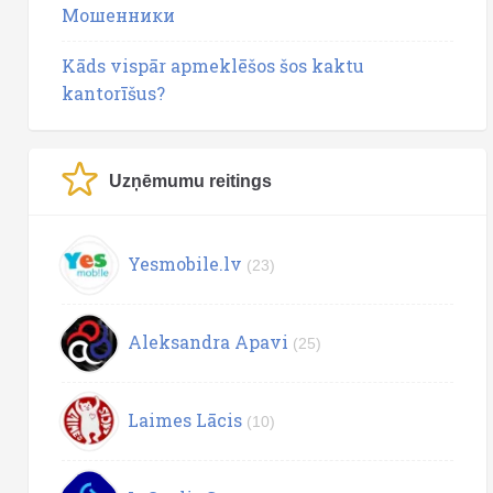
Мошенники
Kāds vispār apmeklēšos šos kaktu
kantorīšus?
Uzņēmumu reitings
Yesmobile.lv
(23)
Aleksandra Apavi
(25)
Laimes Lācis
(10)