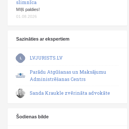
slimnīca
Mīļš paldies!
01.08.2026
Sazināties ar ekspertiem
LVJURISTS.LV
L
Parādu Atgūšanas un Maksājumu
Administrēšanas Centrs
Sanda Kraukle zvērināta advokāte
Šodienas bilde