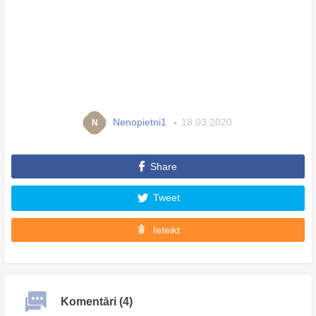
Nenopietni1
18.03.2020
N
Share
Tweet
Ieteikt
Komentāri (4)