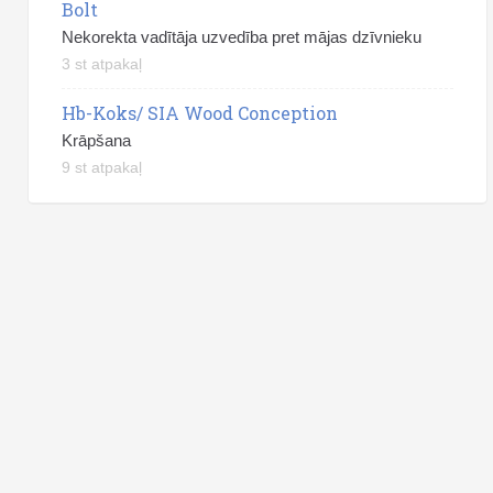
Bolt
Nekorekta vadītāja uzvedība pret mājas dzīvnieku
3 st atpakaļ
Hb-Koks/ SIA Wood Conception
Krāpšana
9 st atpakaļ