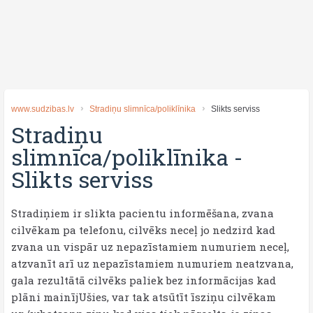
www.sudzibas.lv
Stradiņu slimnīca/poliklīnika
Slikts serviss
Stradiņu
slimnīca/poliklīnika
-
Slikts serviss
Stradiņiem ir slikta pacientu informēšana, zvana
cilvēkam pa telefonu, cilvēks neceļ jo nedzird kad
zvana un vispār uz nepazīstamiem numuriem neceļ,
atzvanīt arī uz nepazīstamiem numuriem neatzvana,
gala rezultātā cilvēks paliek bez informācijas kad
plāni mainījUšies, var tak atsūtīt īsziņu cilvēkam