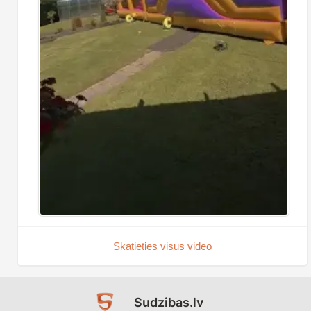
Skatieties visus video
Sudzibas.lv