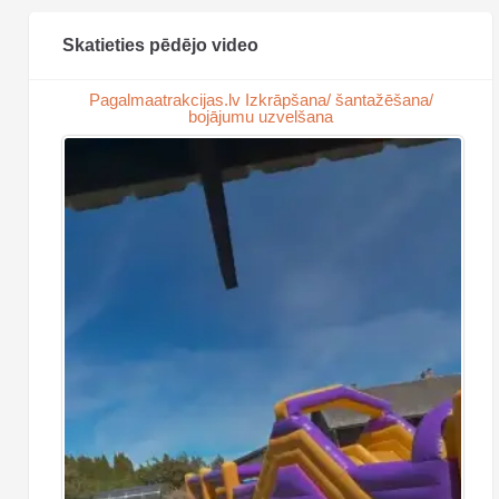
Skatieties pēdējo video
Pagalmaatrakcijas.lv Izkrāpšana/ šantažēšana/
bojājumu uzvelšana