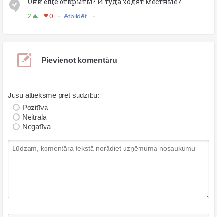
Они еще открыты? И туда ходят местные?
2
0
Atbildēt
Pievienot komentāru
Jūsu attieksme pret sūdzību:
Pozitīva
Neitrāla
Negatīva