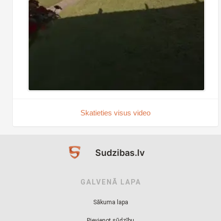
Skatieties visus video
Sudzibas.lv
GALVENĀ LAPA
Sākuma lapa
Pievienot sūdzību