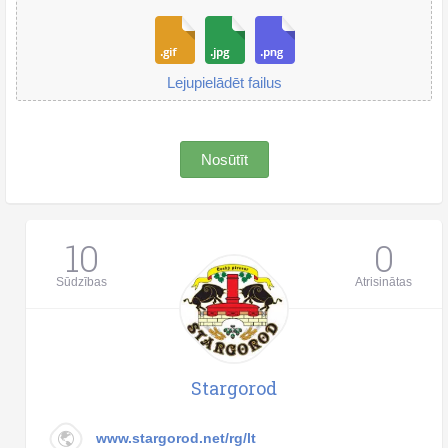
Lejupielādēt failus
Nosūtīt
10
0
Sūdzības
Atrisinātas
Stargorod
www.stargorod.net/rg/lt