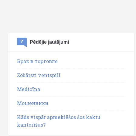
Pēdējie jautājumi
Брак в торговле
Zobārsti ventspilī
Medicīna
Мошенники
Kāds vispār apmeklēšos šos kaktu
kantorīšus?