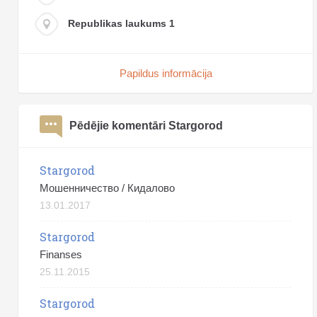
Republikas laukums 1
Papildus informācija
Pēdējie komentāri Stargorod
Stargorod
Мошенничество / Кидалово
13.01.2017
Stargorod
Finanses
25.11.2015
Stargorod