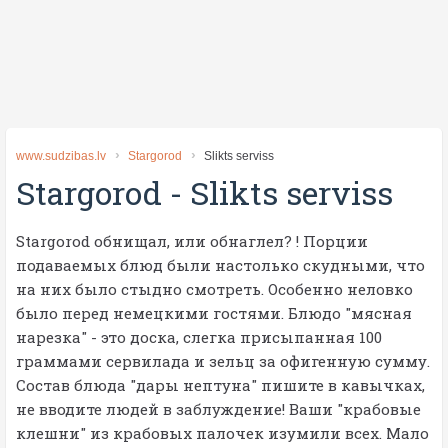
www.sudzibas.lv
Stargorod
Slikts serviss
Stargorod
-
Slikts serviss
Stargorod обнищал, или обнаглел? ! Порции
подаваемых блюд были настолько скудными, что
на них было стыдно смотреть. Особенно неловко
было перед немецкими гостями. Блюдо "мясная
нарезка" - это доска, слегка присыпанная 100
граммами сервилада и зельц за офигенную сумму.
Состав блюда "дары нептуна" пишите в кавычках,
не вводите людей в заблуждение! Ваши "крабовые
клешни" из крабовых палочек изумили всех. Мало