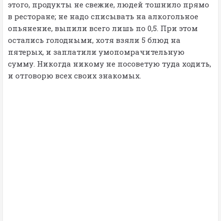
этого, продукты не свежие, людей тошнило прямо
в ресторане; не надо списывать на алкогольное
опьянение, выпили всего лишь по 0,5. При этом
остались голодными, хотя взяли 5 блюд на
пятерых, и заплатили умопомрачительную
сумму. Никогда никому не посоветую туда ходить,
и отговорю всех своих знакомых.