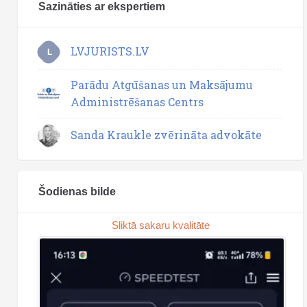
Sazināties ar ekspertiem
LVJURISTS.LV
L
Parādu Atgūšanas un Maksājumu
Administrēšanas Centrs
Sanda Kraukle zvērināta advokāte
Šodienas bilde
Sliktā sakaru kvalitāte