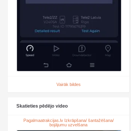
Vairāk bildes
Skatieties pēdējo video
Pagalmaatrakcijas.lv Izkrāpšana/ šantažēšana/
bojājumu uzvelšana