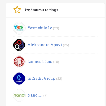
Uzņēmumu reitings
Yesmobile.lv
(23)
Aleksandra Apavi
(25)
Laimes Lācis
(10)
InCredit Group
(32)
Nano IT
(7)