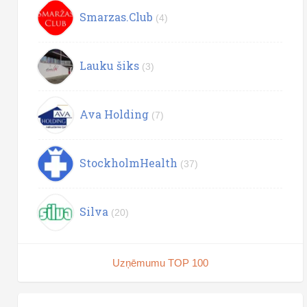
Smarzas.Club
(4)
Lauku šiks
(3)
Ava Holding
(7)
StockholmHealth
(37)
Silva
(20)
Uzņēmumu TOP 100