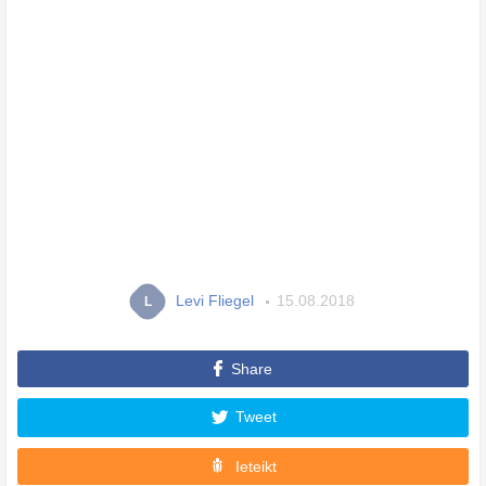
Levi Fliegel
15.08.2018
L
Share
Tweet
Ieteikt