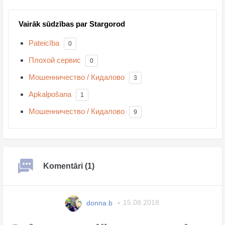
Vairāk sūdzības par Stargorod
Pateicība
0
Плохой сервис
0
Мошенничество / Кидалово
3
Apkalpošana
1
Мошенничество / Кидалово
9
Komentāri (1)
donna b
15.08.2018