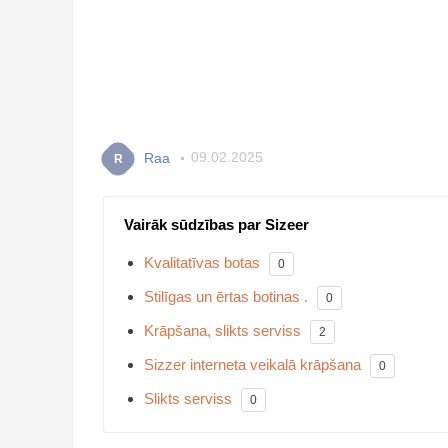
Raa
09.02.2025
R
Vairāk sūdzības par Sizeer
Kvalitatīvas botas
0
Stilīgas un ērtas botinas .
0
Krāpšana, slikts serviss
2
Sizzer interneta veikalā krāpšana
0
Slikts serviss
0