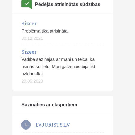
Pēdējās atrisinātās sūdzības
Sizeer
Problēma tika atrisināta.
30.12.2021
Sizeer
Vadība sazinājās ar mani un teica, ka
risinās šo lietu. Man galvenais bija tikt
uzklausītai.
29.05.2020
Sazināties ar ekspertiem
LVJURISTS.LV
L