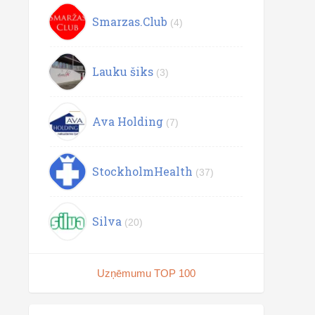
Smarzas.Club
(4)
Lauku šiks
(3)
Ava Holding
(7)
StockholmHealth
(37)
Silva
(20)
Uzņēmumu TOP 100