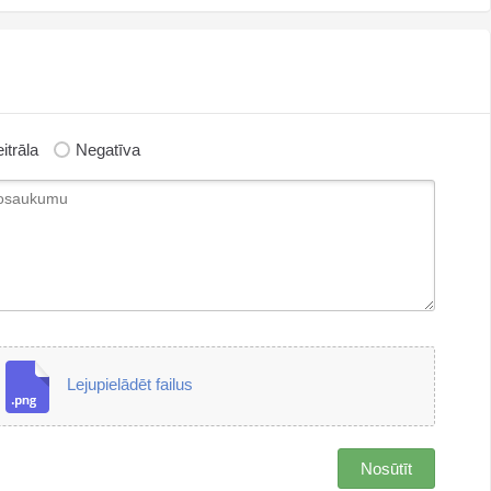
itrāla
Negatīva
Lejupielādēt failus
Nosūtīt