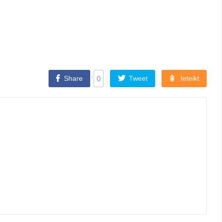
Share
0
Tweet
Ieteikt