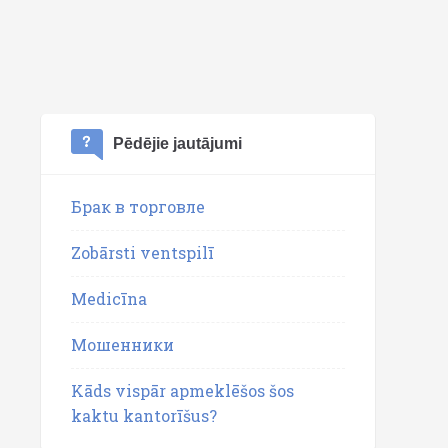
Pēdējie jautājumi
Брак в торговле
Zobārsti ventspilī
Medicīna
Мошенники
Kāds vispār apmeklēšos šos
kaktu kantorīšus?