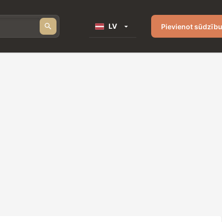
LV
Pievienot sūdzīb