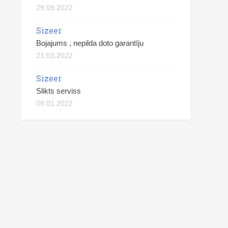
29.09.2022
Sizeer
Bojajums , nepilda doto garantīju
21.03.2022
Sizeer
Slikts serviss
08.01.2022