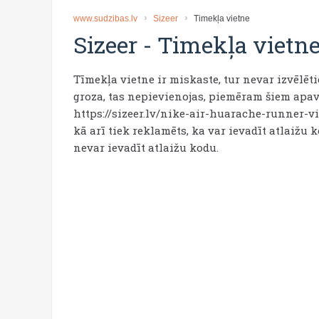
www.sudzibas.lv
Sizeer
Timekļa vietne
Sizeer
-
Timekļa vietn
Tīmekļa vietne ir miskaste, tur nevar izvēlēt
groza, tas nepievienojas, piemēram šiem apav
https://sizeer.lv/nike-air-huarache-runner-
kā arī tiek reklamēts, ka var ievadīt atlaižu
nevar ievadīt atlaižu kodu.