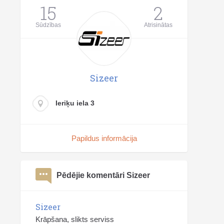
15
2
Sūdzības
Atrisinātas
Sizeer
Ieriķu iela 3
Papildus informācija
Pēdējie komentāri Sizeer
Sizeer
Krāpšana, slikts serviss