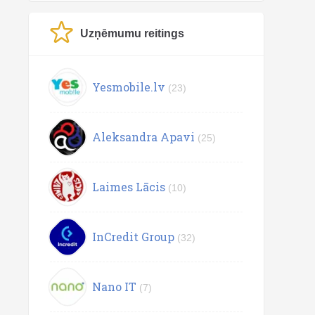
Uzņēmumu reitings
Yesmobile.lv
(23)
Aleksandra Apavi
(25)
Laimes Lācis
(10)
InCredit Group
(32)
Nano IT
(7)