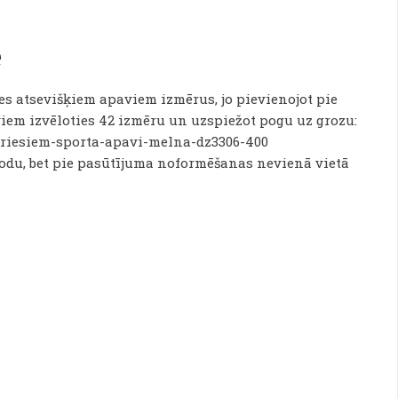
e
ies atsevišķiem apaviem izmērus, jo pievienojot pie
iem izvēloties 42 izmēru un uzspiežot pogu uz grozu:
viriesiem-sporta-apavi-melna-dz3306-400
 kodu, bet pie pasūtījuma noformēšanas nevienā vietā