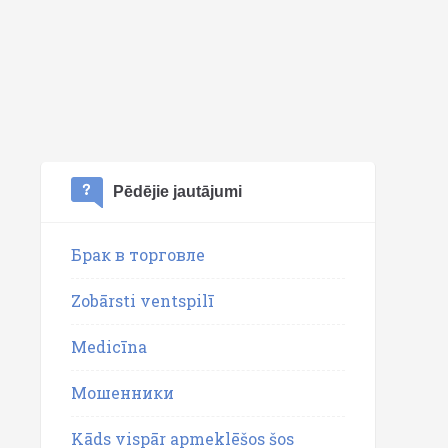
Pēdējie jautājumi
Брак в торговле
Zobārsti ventspilī
Medicīna
Мошенники
Kāds vispār apmeklēšos šos