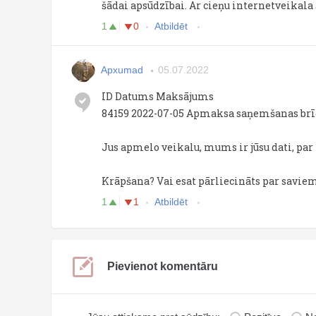
šādai apsūdzībai. Ar cieņu internetveikala
1
0
Atbildēt
Apxumad
05.07.2022
ID Datums Maksājums
84159 2022-07-05 Apmaksa saņemšanas brī
Jus apmelo veikalu, mums ir jūsu dati, par 
Krāpšana? Vai esat pārliecināts par savi
1
1
Atbildēt
Pievienot komentāru