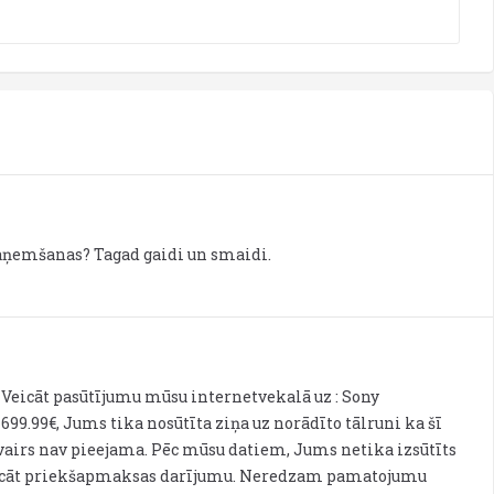
saņemšanas? Tagad gaidi un smaidi.
8 Veicāt pasūtījumu mūsu internetvekalā uz : Sony
 699.99€, Jums tika nosūtīta ziņa uz norādīto tālruni ka šī
 vairs nav pieejama. Pēc mūsu datiem, Jums netika izsūtīts
veicāt priekšapmaksas darījumu. Neredzam pamatojumu