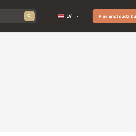
LV
Pievienot sūdzīb