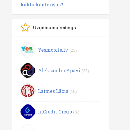
kaktu kantorīšus?
Uzņēmumu reitings
Yesmobile.lv
(23)
Aleksandra Apavi
(25)
Laimes Lācis
(10)
InCredit Group
(32)