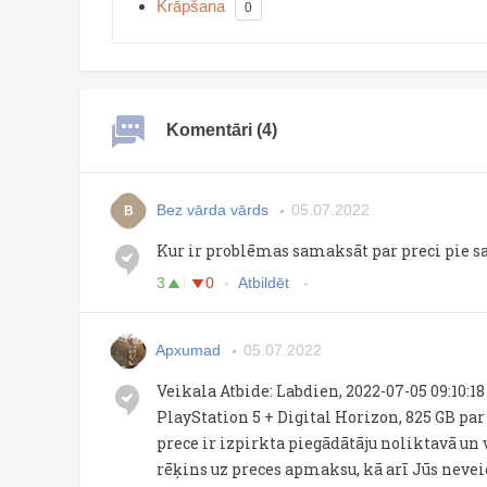
Krāpšana
0
Komentāri (4)
Bez vārda vārds
05.07.2022
B
Kur ir problēmas samaksāt par preci pie 
3
0
Atbildēt
Apxumad
05.07.2022
Veikala Atbide: Labdien, 2022-07-05 09:10:1
PlayStation 5 + Digital Horizon, 825 GB par
prece ir izpirkta piegādātāju noliktavā un
rēķins uz preces apmaksu, kā arī Jūs ne