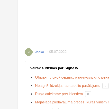
Jacka
05.07.2022
J
Vairāk sūdzības par Signe.lv
Обман, плохой сервис, манипуляция с цен
Neatgriž līdzekļus par atcelto pasūt;ijumu
0
Rupja attieksme pret klientiem
0
Mājaslapā piedāvājumā preces, kuras viņiem 