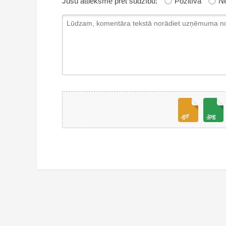
Jūsu attieksme pret sūdzību:
Pozitīva
Ne