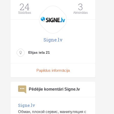
24
3
Sūdzības
Atrisinātas
Signe.lv
Elijas iela 21
Papildus informācija
Pēdējie komentāri Signe.lv
Signe.lv
Обман, плохой сервис, манипуляция с