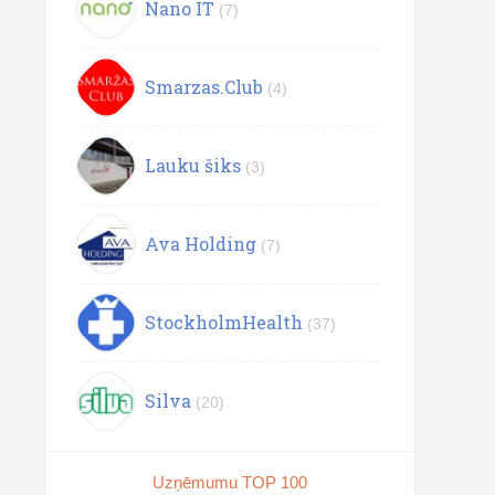
Nano IT
(7)
Smarzas.Club
(4)
Lauku šiks
(3)
Ava Holding
(7)
StockholmHealth
(37)
Silva
(20)
Uzņēmumu TOP 100