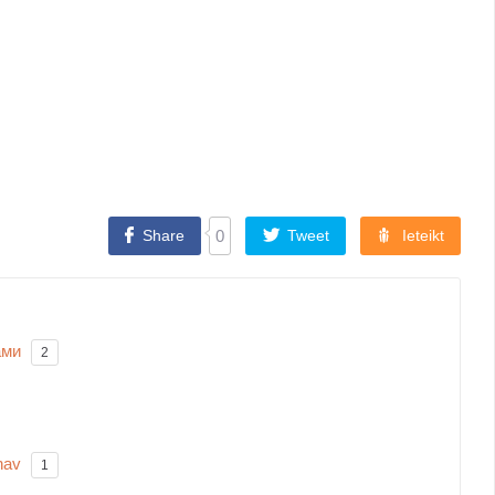
Share
0
Tweet
Ieteikt
ами
2
nav
1