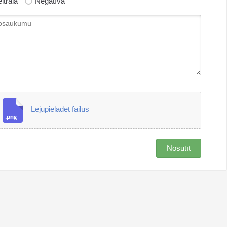
itrāla
Negatīva
Lejupielādēt failus
Nosūtīt