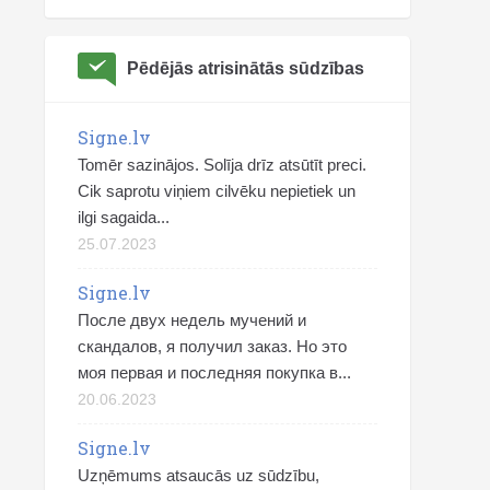
Pēdējās atrisinātās sūdzības
Signe.lv
Tomēr sazinājos. Solīja drīz atsūtīt preci.
Cik saprotu viņiem cilvēku nepietiek un
ilgi sagaida...
25.07.2023
Signe.lv
После двух недель мучений и
скандалов, я получил заказ. Но это
моя первая и последняя покупка в...
20.06.2023
Signe.lv
Uzņēmums atsaucās uz sūdzību,