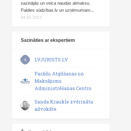
sazinājās un veica naudas atmaksu.
Paldies sūdzības.lv un uzņēmumam...
04.02.2022
Sazināties ar ekspertiem
LVJURISTS.LV
L
Parādu Atgūšanas un
Maksājumu
Administrēšanas Centrs
Sanda Kraukle zvērināta
advokāte