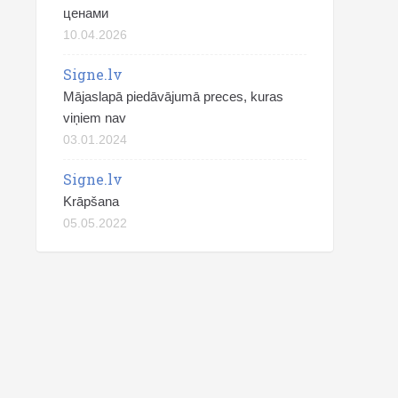
ценами
10.04.2026
Signe.lv
Mājaslapā piedāvājumā preces, kuras
viņiem nav
03.01.2024
Signe.lv
Krāpšana
05.05.2022