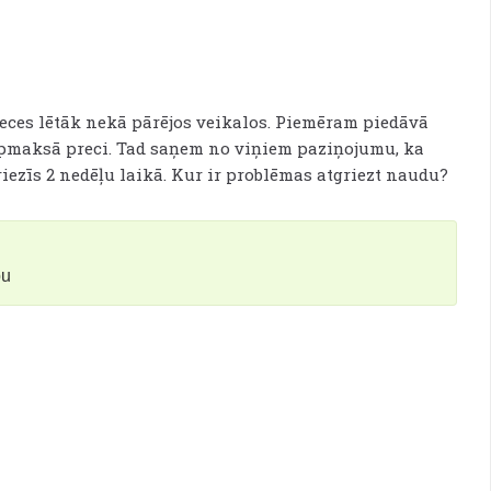
reces lētāk nekā pārējos veikalos. Piemēram piedāvā
 apmaksā preci. Tad saņem no viņiem paziņojumu, ka
iezīs 2 nedēļu laikā. Kur ir problēmas atgriezt naudu?
bu