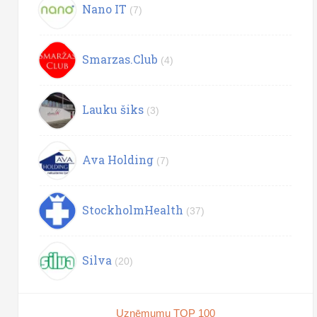
Nano IT
(7)
Smarzas.Club
(4)
Lauku šiks
(3)
Ava Holding
(7)
StockholmHealth
(37)
Silva
(20)
Uzņēmumu TOP 100