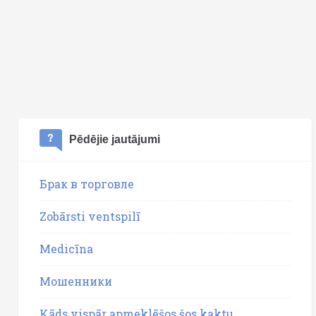
Pēdējie jautājumi
Брак в торговле
Zobārsti ventspilī
Medicīna
Мошенники
Kāds vispār apmeklēšos šos kaktu