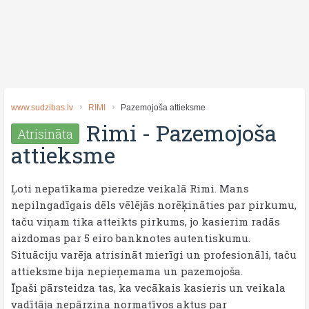
www.sudzibas.lv
RIMI
Pazemojoša attieksme
Rimi
-
Pazemojoša
Atrisināta
attieksme
Ļoti nepatīkama pieredze veikalā Rimi. Mans
nepilngadīgais dēls vēlējās norēķināties par pirkumu,
taču viņam tika atteikts pirkums, jo kasierim radās
aizdomas par 5 eiro banknotes autentiskumu.
Situāciju varēja atrisināt mierīgi un profesionāli, taču
attieksme bija nepieņemama un pazemojoša.
Īpaši pārsteidza tas, ka vecākais kasieris un veikala
vadītāja nepārzina normatīvos aktus par