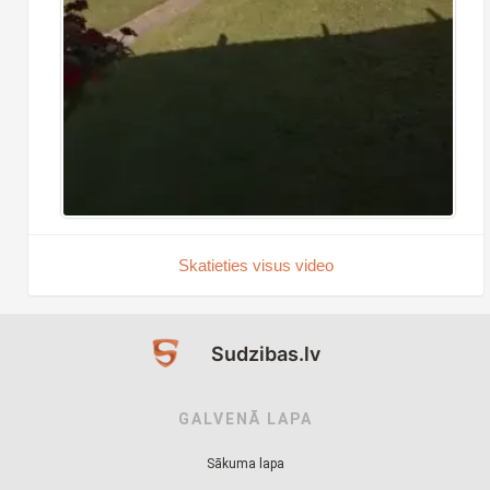
Skatieties visus video
Sudzibas.lv
GALVENĀ LAPA
Sākuma lapa