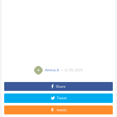
Amma.A
11.05.2026
A
Share
Tweet
Ieteikt