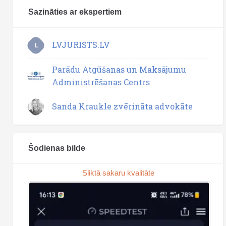
Sazināties ar ekspertiem
LVJURISTS.LV
L
Parādu Atgūšanas un Maksājumu
Administrēšanas Centrs
Sanda Kraukle zvērināta advokāte
Šodienas bilde
Sliktā sakaru kvalitāte