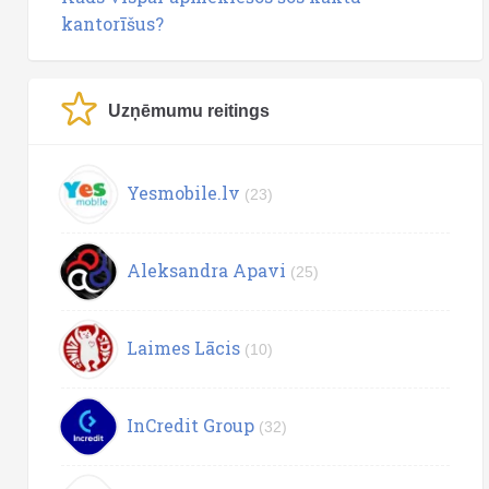
kantorīšus?
Uzņēmumu reitings
Yesmobile.lv
(23)
Aleksandra Apavi
(25)
Laimes Lācis
(10)
InCredit Group
(32)