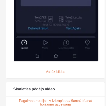
Vairāk bildes
Skatieties pēdējo video
Pagalmaatrakcijas.lv Izkrāpšana/ šantažēšana/
bojājumu uzvelšana