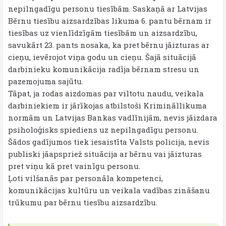
nepilngadīgu personu tiesībām. Saskaņā ar Latvijas
Bērnu tiesību aizsardzības likuma 6. pantu bērnam ir
tiesības uz vienlīdzīgām tiesībām un aizsardzību,
savukārt 23. pants nosaka, ka pret bērnu jāizturas ar
cieņu, ievērojot viņa godu un cieņu. Šajā situācijā
darbinieku komunikācija radīja bērnam stresu un
pazemojuma sajūtu.
Tāpat, ja rodas aizdomas par viltotu naudu, veikala
darbiniekiem ir jārīkojas atbilstoši Krimināllikuma
normām un Latvijas Bankas vadlīnijām, nevis jāizdara
psiholoģisks spiediens uz nepilngadīgu personu.
Šādos gadījumos tiek iesaistīta Valsts policija, nevis
publiski jāapspriež situācija ar bērnu vai jāizturas
pret viņu kā pret vainīgu personu.
Ļoti vilšanās par personāla kompetenci,
komunikācijas kultūru un veikala vadības zināšanu
trūkumu par bērnu tiesību aizsardzību.