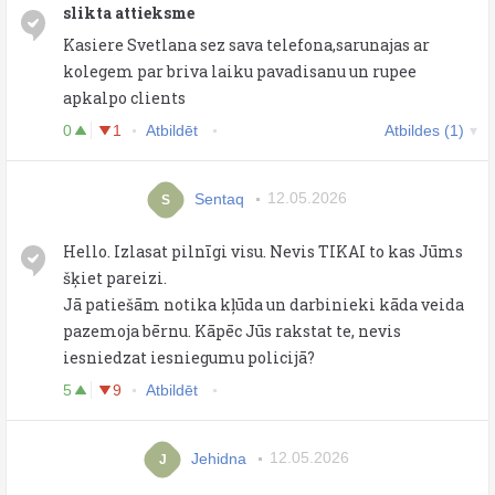
slikta attieksme
Kasiere Svetlana sez sava telefona,sarunajas ar
kolegem par briva laiku pavadisanu un rupee
apkalpo clients
0
1
Atbildēt
Atbildes (1)
Sentaq
12.05.2026
S
Hello. Izlasat pilnīgi visu. Nevis TIKAI to kas Jūms
šķiet pareizi.
Jā patiešām notika kļūda un darbinieki kāda veida
pazemoja bērnu. Kāpēc Jūs rakstat te, nevis
iesniedzat iesniegumu policijā?
5
9
Atbildēt
Jehidna
12.05.2026
J